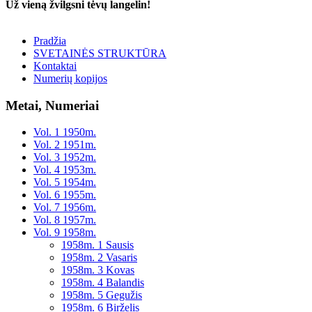
Už vieną žvilgsni tėvų langelin!
Pradžia
SVETAINĖS STRUKTŪRA
Kontaktai
Numerių kopijos
Metai, Numeriai
Vol. 1 1950m.
Vol. 2 1951m.
Vol. 3 1952m.
Vol. 4 1953m.
Vol. 5 1954m.
Vol. 6 1955m.
Vol. 7 1956m.
Vol. 8 1957m.
Vol. 9 1958m.
1958m. 1 Sausis
1958m. 2 Vasaris
1958m. 3 Kovas
1958m. 4 Balandis
1958m. 5 Gegužis
1958m. 6 Birželis