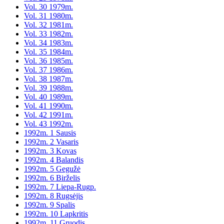
Vol. 30 1979m.
Vol. 31 1980m.
Vol. 32 1981m.
Vol. 33 1982m.
Vol. 34 1983m.
Vol. 35 1984m.
Vol. 36 1985m.
Vol. 37 1986m.
Vol. 38 1987m.
Vol. 39 1988m.
Vol. 40 1989m.
Vol. 41 1990m.
Vol. 42 1991m.
Vol. 43 1992m.
1992m. 1 Sausis
1992m. 2 Vasaris
1992m. 3 Kovas
1992m. 4 Balandis
1992m. 5 Gegužė
1992m. 6 Birželis
1992m. 7 Liepa-Rugp.
1992m. 8 Rugsėjis
1992m. 9 Spalis
1992m. 10 Lapkritis
1992m. 11 Gruodis