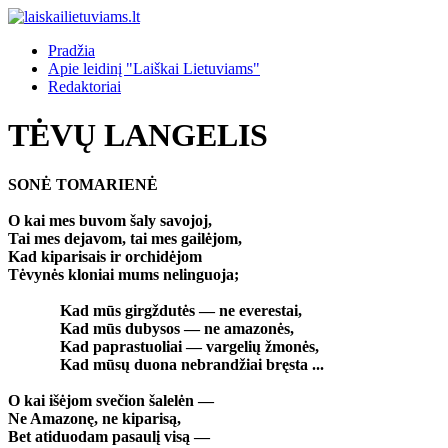
Pradžia
Apie leidinį "Laiškai Lietuviams"
Redaktoriai
TĖVŲ LANGELIS
SONĖ TOMARIENĖ
O kai mes buvom šaly savojoj,
Tai mes dejavom, tai mes gailėjom,
Kad kiparisais ir orchidėjom
Tėvynės kloniai mums nelinguoja;
Kad mūs girgždutės — ne everestai,
Kad mūs dubysos — ne amazonės,
Kad paprastuoliai — vargelių žmonės,
Kad mūsų duona nebrandžiai bręsta ...
O kai išėjom svečion šalelėn —
Ne Amazonę, ne kiparisą,
Bet atiduodam pasaulį visą —