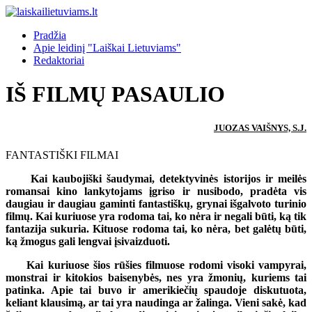
Pradžia
Apie leidinį "Laiškai Lietuviams"
Redaktoriai
IŠ FILMŲ PASAULIO
JUOZAS VAIŠNYS, S.J.
FANTASTIŠKI FILMAI
Kai kaubojiški šaudymai, detektyvinės istorijos ir meilės
romansai kino lankytojams įgriso ir nusibodo, pradėta vis
daugiau ir daugiau gaminti fantastiškų, grynai išgalvoto turinio
filmų. Kai kuriuose yra rodoma tai, ko nėra ir negali būti, ką tik
fantazija sukuria. Kituose rodoma tai, ko nėra, bet galėtų būti,
ką žmogus gali lengvai įsivaizduoti.
Kai kuriuose šios rūšies filmuose rodomi visoki vampyrai,
monstrai ir kitokios baisenybės, nes yra žmonių, kuriems tai
patinka. Apie tai buvo ir amerikiečių spaudoje diskutuota,
keliant klausimą, ar tai yra naudinga ar žalinga. Vieni sakė, kad