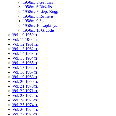
1958m. 5 Gegužis
1958m. 6 Birželis
1958m. 7 Liep.-Rugp.
1958m. 8 Rugsėjis
1958m. 9 Spalis
1958m. 10 Lapkritys
1958m. 11 Gruodis
Vol. 10 1959m.
Vol. 11 1960m.
Vol. 12 1961m.
Vol. 13 1962m.
Vol. 14 1963m
Vol. 15 1964m
Vol. 16 1965m
Vol. 17 1966m
Vol. 18 1967m
Vol. 19 1968m
Vol. 20 1969m.
Vol. 21 1970m.
Vol. 22 1971m.
Vol. 23 1972m.
Vol. 24 1973m.
Vol. 25 1974m.
Vol. 26 1975m.
Vol. 27 1976m.