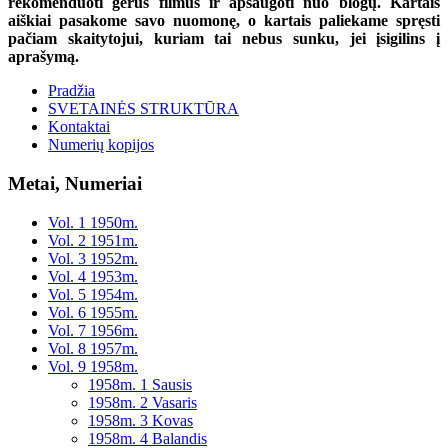
rekomenduoti gerus filmus ir apsaugoti nuo blogų. Kartais
aiškiai pasakome savo nuomonę, o kartais paliekame spręsti
pačiam skaitytojui, kuriam tai nebus sunku, jei įsigilins į
aprašymą.
Pradžia
SVETAINĖS STRUKTŪRA
Kontaktai
Numerių kopijos
Metai, Numeriai
Vol. 1 1950m.
Vol. 2 1951m.
Vol. 3 1952m.
Vol. 4 1953m.
Vol. 5 1954m.
Vol. 6 1955m.
Vol. 7 1956m.
Vol. 8 1957m.
Vol. 9 1958m.
1958m. 1 Sausis
1958m. 2 Vasaris
1958m. 3 Kovas
1958m. 4 Balandis