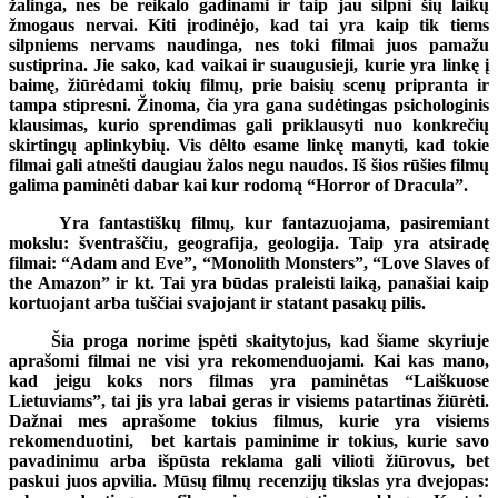
žalinga, nes be reikalo gadinami ir taip jau silpni šių laikų
žmogaus nervai. Kiti įrodinėjo, kad tai yra kaip tik tiems
silpniems nervams naudinga, nes toki filmai juos pamažu
sustiprina. Jie sako, kad vaikai ir suaugusieji, kurie yra linkę į
baimę, žiūrėdami tokių filmų, prie baisių scenų pripranta ir
tampa stipresni. Žinoma, čia yra gana sudėtingas psichologinis
klausimas, kurio sprendimas gali priklausyti nuo konkrečių
skirtingų aplinkybių. Vis dėlto esame linkę manyti, kad tokie
filmai gali atnešti daugiau žalos negu naudos. Iš šios rūšies filmų
galima paminėti dabar kai kur rodomą “Horror of Dracula”.
Yra fantastiškų filmų, kur fantazuojama, pasiremiant
mokslu: šventraščiu, geografija, geologija. Taip yra atsiradę
filmai: “Adam and Eve”, “Monolith Monsters”, “Love Slaves of
the Amazon” ir kt. Tai yra būdas praleisti laiką, panašiai kaip
kortuojant arba tuščiai svajojant ir statant pasakų pilis.
Šia proga norime įspėti skaitytojus, kad šiame skyriuje
aprašomi filmai ne visi yra rekomenduojami. Kai kas mano,
kad jeigu koks nors filmas yra paminėtas “Laiškuose
Lietuviams”, tai jis yra labai geras ir visiems patartinas žiūrėti.
Dažnai mes aprašome tokius filmus, kurie yra visiems
rekomenduotini, bet kartais paminime ir tokius, kurie savo
pavadinimu arba išpūsta reklama gali vilioti žiūrovus, bet
paskui juos apvilia. Mūsų filmų recenzijų tikslas yra dvejopas: