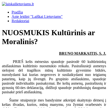
Pradžia
Apie leidinį "Laiškai Lietuviams"
Redaktoriai
NUOSMUKIS Kultūrinis ar
Moralinis?
BRUNO MARKAITIS, S. J.
PRIEŠ kelis mėnesius spaudoje pasirodė 60 kultūrininkų
atsišaukimas kultūrinio nuosmukio reikalu. Pasirašiusieji asmenys
sielojosi dėl tragiškos mūsų kultūrinio gyvenimo būklės,
nurodydami kai kurias negeroves ir susilaikydami nuo teigiamų
patarimų, kaip jų išvengti. Po grupinio atsišaukimo, spaudoje
pasirodė individualūs pasisakymai. Be kelių asmenų, pasirašiusių ir
gynusių 60-ties deklaraciją, didžioji spaudoje prabilusiųjų dauguma
pasisakė prieš atsišaukimą.
Šiame straipsnyje mes bandysime atkreipti skaitytojo dėmesį į
kelias išvadas, kurios, mūsų manymu, yra žymiai svarbesnės ir