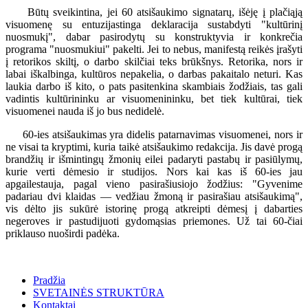
Būtų sveikintina, jei 60 atsišaukimo signatarų, išėję į plačiąją
visuomenę su entuzijastinga deklaracija sustabdyti "kultūrinį
nuosmukį", dabar pasirodytų su konstruktyvia ir konkrečia
programa "nuosmukiui" pakelti. Jei to nebus, manifestą reikės įrašyti
į retorikos skiltį, o darbo skilčiai teks brūkšnys. Retorika, nors ir
labai iškalbinga, kultūros nepakelia, o darbas pakaitalo neturi. Kas
laukia darbo iš kito, o pats pasitenkina skambiais žodžiais, tas gali
vadintis kultūrininku ar visuomenininku, bet tiek kultūrai, tiek
visuomenei nauda iš jo bus nedidelė.
60-ies atsišaukimas yra didelis patarnavimas visuomenei, nors ir
ne visai ta kryptimi, kuria taikė atsišaukimo redakcija. Jis davė progą
brandžių ir išmintingų žmonių eilei padaryti pastabų ir pasiūlymų,
kurie verti dėmesio ir studijos. Nors kai kas iš 60-ies jau
apgailestauja, pagal vieno pasirašiusiojo žodžius: "Gyvenime
padariau dvi klaidas — vedžiau žmoną ir pasirašiau atsišaukimą",
vis dėlto jis sukūrė istorinę progą atkreipti dėmesį į dabarties
negeroves ir pastudijuoti gydomąsias priemones. Už tai 60-čiai
priklauso nuoširdi padėka.
Pradžia
SVETAINĖS STRUKTŪRA
Kontaktai