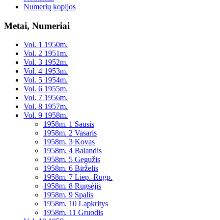
Numerių kopijos
Metai, Numeriai
Vol. 1 1950m.
Vol. 2 1951m.
Vol. 3 1952m.
Vol. 4 1953m.
Vol. 5 1954m.
Vol. 6 1955m.
Vol. 7 1956m.
Vol. 8 1957m.
Vol. 9 1958m.
1958m. 1 Sausis
1958m. 2 Vasaris
1958m. 3 Kovas
1958m. 4 Balandis
1958m. 5 Gegužis
1958m. 6 Birželis
1958m. 7 Liep.-Rugp.
1958m. 8 Rugsėjis
1958m. 9 Spalis
1958m. 10 Lapkritys
1958m. 11 Gruodis