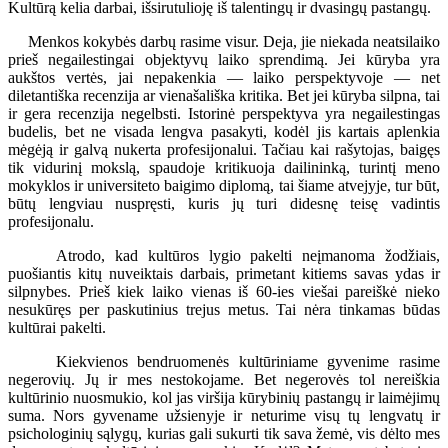
Kultūrą kelia darbai, išsirutulioję iš talentingų ir dvasingų pastangų.
Menkos kokybės darbų rasime visur. Deja, jie niekada neatsilaiko
prieš negailestingai objektyvų laiko sprendimą. Jei kūryba yra
aukštos vertės, jai nepakenkia — laiko perspektyvoje — net
diletantiška recenzija ar vienašališka kritika. Bet jei kūryba silpna, tai
ir gera recenzija negelbsti. Istorinė perspektyva yra negailestingas
budelis, bet ne visada lengva pasakyti, kodėl jis kartais aplenkia
mėgėją ir galvą nukerta profesijonalui. Tačiau kai rašytojas, baigęs
tik vidurinį mokslą, spaudoje kritikuoja dailininką, turintį meno
mokyklos ir universiteto baigimo diplomą, tai šiame atvejyje, tur būt,
būtų lengviau nuspręsti, kuris jų turi didesnę teisę vadintis
profesijonalu.
Atrodo, kad kultūros lygio pakelti neįmanoma žodžiais,
puošiantis kitų nuveiktais darbais, primetant kitiems savas ydas ir
silpnybes. Prieš kiek laiko vienas iš 60-ies viešai pareiškė nieko
nesukūręs per paskutinius trejus metus. Tai nėra tinkamas būdas
kultūrai pakelti.
Kiekvienos bendruomenės kultūriniame gyvenime rasime
negerovių. Jų ir mes nestokojame. Bet negerovės tol nereiškia
kultūrinio nuosmukio, kol jas viršija kūrybinių pastangų ir laimėjimų
suma. Nors gyvename užsienyje ir neturime visų tų lengvatų ir
psichologinių sąlygų, kurias gali sukurti tik sava žemė, vis dėlto mes