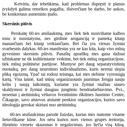
Ketvirta, dar tebetikima, kad problemas išspręsti ir planus
įvykdyti galima retorikos pagalba, išsiverčiant be darbo, be aukos,
be konkretaus asmeninio įnašo.
Skersinis piūvis
Perskaitę 60-ies atsišaukimą, mes šiek tiek nusiviliame kalbos
tonu ir nusistatymu, nes girdime aroganciją ir panieką kitaip
manančiam bei kitaip veikiančiam. Bet čia yra vienas žymiai
svarbesnis dalykas. 60-ies manifestas yra ne kas kita, kaip viso mūsų
gyvenimo skersinis piūvis. Panašių apraiškų mes gana dažnai
užtinkame ne tik kultūriniame veikime, bet tiek mūsų organizacijose,
tiek mūsų politinėse partijose. Mumyse per daug separatyvistinių
nuotaikų, per daug neurotinio individualizmo, kuris neretai slepia
pliką egoizmą. Ypač tai rodosi teisinga, kai mes stebime vyresniąją
kartą. Visa laimė, kad mūsų organizuotasis jaunimas žengia nauju
keliu į naują laikotarpį, kuriame yra žymiai mažiau siauro
skaldymosi ir žymiai daugiau jungtinio bendradarbiavimo. Pvz.,
neseniai į ateitininkų vėliavos šventinimo iškilmes Jaunimo Centre,
Čikagoje, savo atstovus atsiuntė penkios organizacijos, kurios savo
ideologija gerokai skiriasi nuo ateitininkų.
60-ies atsišaukimas parodė žaizdas, kurias mes matome visame
lietuviškame kūne. Jos nėra kurios nors vienos grupės teritorija,
išimtinio vieneto skausmas ir negalavimas, jos liečia visą kūną.