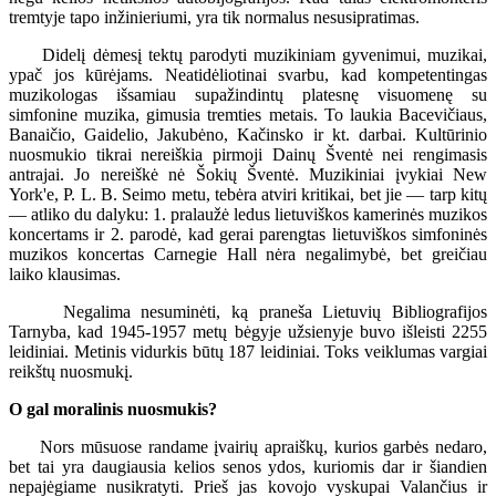
tremtyje tapo inžinieriumi, yra tik normalus nesusipratimas.
Didelį dėmesį tektų parodyti muzikiniam gyvenimui, muzikai,
ypač jos kūrėjams. Neatidėliotinai svarbu, kad kompetentingas
muzikologas išsamiau supažindintų platesnę visuomenę su
simfonine muzika, gimusia tremties metais. To laukia Bacevičiaus,
Banaičio, Gaidelio, Jakubėno, Kačinsko ir kt. darbai. Kultūrinio
nuosmukio tikrai nereiškia pirmoji Dainų Šventė nei rengimasis
antrajai. Jo nereiškė nė Šokių Šventė. Muzikiniai įvykiai New
York'e, P. L. B. Seimo metu, tebėra atviri kritikai, bet jie — tarp kitų
— atliko du dalyku: 1. pralaužė ledus lietuviškos kamerinės muzikos
koncertams ir 2. parodė, kad gerai parengtas lietuviškos simfoninės
muzikos koncertas Carnegie Hall nėra negalimybė, bet greičiau
laiko klausimas.
Negalima nesuminėti, ką praneša Lietuvių Bibliografijos
Tarnyba, kad 1945-1957 metų bėgyje užsienyje buvo išleisti 2255
leidiniai. Metinis vidurkis būtų 187 leidiniai. Toks veiklumas vargiai
reikštų nuosmukį.
O gal moralinis nuosmukis?
Nors mūsuose randame įvairių apraiškų, kurios garbės nedaro,
bet tai yra daugiausia kelios senos ydos, kuriomis dar ir šiandien
nepajėgiame nusikratyti. Prieš jas kovojo vyskupai Valančius ir