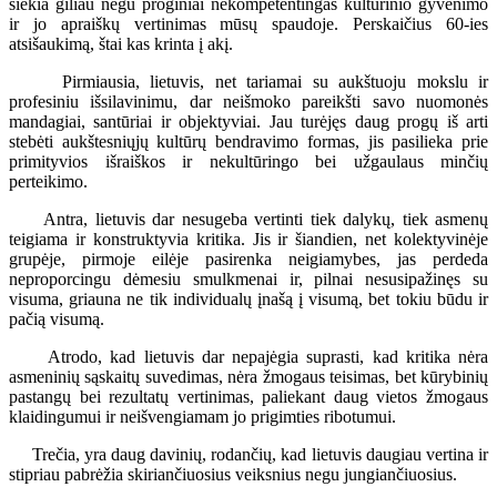
siekia giliau negu proginiai nekompetentingas kultūrinio gyvenimo
ir jo apraiškų vertinimas mūsų spaudoje. Perskaičius 60-ies
atsišaukimą, štai kas krinta į akį.
Pirmiausia, lietuvis, net tariamai su aukštuoju mokslu ir
profesiniu išsilavinimu, dar neišmoko pareikšti savo nuomonės
mandagiai, santūriai ir objektyviai. Jau turėjęs daug progų iš arti
stebėti aukštesniųjų kultūrų bendravimo formas, jis pasilieka prie
primityvios išraiškos ir nekultūringo bei užgaulaus minčių
perteikimo.
Antra, lietuvis dar nesugeba vertinti tiek dalykų, tiek asmenų
teigiama ir konstruktyvia kritika. Jis ir šiandien, net kolektyvinėje
grupėje, pirmoje eilėje pasirenka neigiamybes, jas perdeda
neproporcingu dėmesiu smulkmenai ir, pilnai nesusipažinęs su
visuma, griauna ne tik individualų įnašą į visumą, bet tokiu būdu ir
pačią visumą.
Atrodo, kad lietuvis dar nepajėgia suprasti, kad kritika nėra
asmeninių sąskaitų suvedimas, nėra žmogaus teisimas, bet kūrybinių
pastangų bei rezultatų vertinimas, paliekant daug vietos žmogaus
klaidingumui ir neišvengiamam jo prigimties ribotumui.
Trečia, yra daug davinių, rodančių, kad lietuvis daugiau vertina ir
stipriau pabrėžia skiriančiuosius veiksnius negu jungiančiuosius.