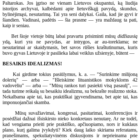
Paltarokas. Jos įgriso ne vienam Lietuvos okupantui, ką liudija
istorijos archyvai, kalbėdami apie lietuviškąjį pavydą, skundus,
bylinėjimąsi, nesutarimą. Tai yra seni dalykai. Gaila, kad jie gyvi ir
šiandien. Vadinasi, padėtis — šia prasme — yra maždaug ta pati,
kaip ir seniau.
Bet šioje vietoje būtų labai pravartu prisiminti mūsų
didžiausią
ydą, kuri yra ne pavydas, ar intrygos, ar au-toreklama; ne
nesutarimai ar skaidymasis, bet savos rūšies kraštutinumas, kuris
buvo gyvas Lietuvoje ir pasilieka labai veiklus užsienyje, būtent —
BESAIKIS IDEALIZMAS!
Kai girdime tokius pasiūlymus, k. a. — "Surinkime milijoną
dolerių" — arba — "Išleiskime lituanistikos mokykloms 42
vadovėliu" — arba — "Mūsų rankos turi pasiekti visą pasaulį", —
tada turime reikalą su besaikiu idealizmu, su bekrašte realizmo stoka.
Nekalbama apie tai, kas praktiškai įgyvendinama, bet apie tai, kas
imponuojančiai skamba.
Mūsų suvažiavimai, kongresai, pasitarimai, konferencijos ir
posėdžiai dažnai išsiskirsto nieko konkretaus nenutarę. Ar ne todėl,
kad vengiama prieiti prie praktiško, apčiuopiamo, nors ir kuklaus
plano, kurį galima įvykdyti? Kiek daug laiko skiriama referatams,
pranešimams, spekuliatyvinėms diskusijoms ir neprieinama prie