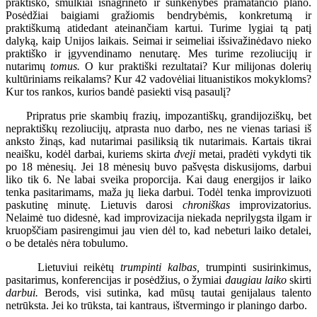
praktiško, smulkiai išnagrinėto ir sunkenybes pramatančio plano.
Posėdžiai baigiami gražiomis bendrybėmis, konkretumą ir
praktiškumą atidedant ateinančiam kartui. Turime lygiai tą patį
dalyką, kaip Unijos laikais. Seimai ir seimeliai išsivažinėdavo nieko
praktiško ir įgyvendinamo nenutarę. Mes turime rezoliucijų ir
nutarimų
tomus.
O kur praktiški rezultatai? Kur milijonas dolerių
kultūriniams reikalams? Kur 42 vadovėliai lituanistikos mokykloms?
Kur tos rankos, kurios bandė pasiekti visą pasaulį?
Pripratus prie skambių frazių, impozantiškų, grandijoziškų, bet
nepraktiškų rezoliucijų, atprasta nuo darbo, nes ne vienas tariasi iš
anksto žinąs, kad nutarimai pasiliksią tik nutarimais. Kartais tikrai
neaišku, kodėl darbai, kuriems skirta
dveji
metai, pradėti vykdyti tik
po 18 mėnesių. Jei 18 mėnesių buvo pašvęsta diskusijoms, darbui
liko tik 6. Ne labai sveika proporcija. Kai daug energijos ir laiko
tenka pasitarimams, maža jų lieka darbui. Todėl tenka improvizuoti
paskutinę minutę. Lietuvis darosi
chroniškas
improvizatorius.
Nelaimė tuo didesnė, kad improvizacija niekada neprilygsta ilgam ir
kruopščiam pasirengimui jau vien dėl to, kad nebeturi laiko detalei,
o be detalės nėra tobulumo.
Lietuviui reikėtų
trumpinti kalbas,
trumpinti susirinkimus,
pasitarimus, konferencijas ir posėdžius, o žymiai
daugiau laiko
skirti
darbui.
Berods, visi sutinka, kad mūsų tautai genijalaus talento
netrūksta. Jei ko trūksta, tai kantraus, ištvermingo ir planingo darbo.