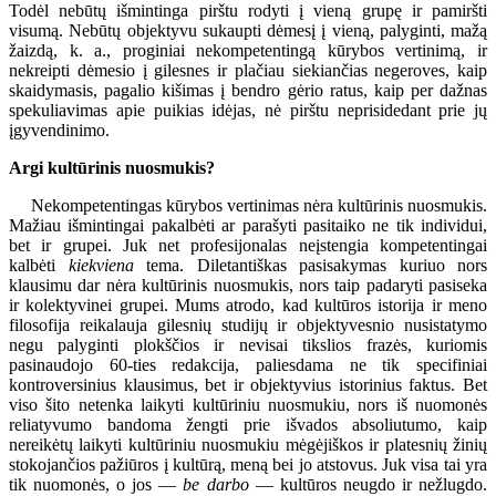
Todėl nebūtų išmintinga pirštu rodyti į vieną grupę ir pamiršti
visumą. Nebūtų objektyvu sukaupti dėmesį į vieną, palyginti, mažą
žaizdą, k. a., proginiai nekompetentingą kūrybos vertinimą, ir
nekreipti dėmesio į gilesnes ir plačiau siekiančias negeroves, kaip
skaidymasis, pagalio kišimas į bendro gėrio ratus, kaip per dažnas
spekuliavimas apie puikias idėjas, nė pirštu neprisidedant prie jų
įgyvendinimo.
Argi kultūrinis nuosmukis?
Nekompetentingas kūrybos vertinimas nėra kultūrinis nuosmukis.
Mažiau išmintingai pakalbėti ar parašyti pasitaiko ne tik individui,
bet ir grupei. Juk net profesijonalas neįstengia kompetentingai
kalbėti
kiekviena
tema. Diletantiškas pasisakymas kuriuo nors
klausimu dar nėra kultūrinis nuosmukis, nors taip padaryti pasiseka
ir kolektyvinei grupei. Mums atrodo, kad kultūros istorija ir meno
filosofija reikalauja gilesnių studijų ir objektyvesnio nusistatymo
negu palyginti plokščios ir nevisai tikslios frazės, kuriomis
pasinaudojo 60-ties redakcija, paliesdama ne tik specifiniai
kontroversinius klausimus, bet ir objektyvius istorinius faktus. Bet
viso šito netenka laikyti kultūriniu nuosmukiu, nors iš nuomonės
reliatyvumo bandoma žengti prie išvados absoliutumo, kaip
nereikėtų laikyti kultūriniu nuosmukiu mėgėjiškos ir platesnių žinių
stokojančios pažiūros į kultūrą, meną bei jo atstovus. Juk visa tai yra
tik nuomonės, o jos —
be darbo
— kultūros neugdo ir nežlugdo.