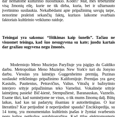
dar nematome kultūrinio nuosmukio. Kodėl? Mat, mes tebeturime
visą žmonių eilę, kurie ne tik dirba, kuria, bet ir užtarnauto
įvertinimo susilaukia. Nekalbėdami apie pripažinimą savųjų tarpe,
nenorime praleisti sekančių faktų, kuriuos laikome svarbiais
faktoriais kultūrinio veiklumo raidoje.
Teisingai yra sakoma: “Ištikimas kaip šunelis”. Tačiau ne
visuomet teisinga, kad šuo nesugyvena su kate; juodu kartais
dar gražiau sugyvena negu žmonės.
Moderniojo Meno Muziejus Paryžiuje yra įsigijęs du Galdiko
darbu. Metropolitan Meno Muziejus New York'e turi du Jonyno
darbu. Viesulas yra laimėjęs Guggenheimo premiją. Puzinas
susilaukė reikšmingo pripažinimo Kalifornijoje. Premijas yra gavę
Kasiulis, Pautienius, Petravičius, Valius. Vitražų ir bažnytinio
interjero srityje pripažinimas teko Varneliui. Vokalinėje srityje
laimėjimų pasiekė Bič-kienė, Stempužienė, Baranauskas, Vaznelis.
Esame tikri, kad suminėjome ne visus, o tik mums žinomą dalį. Būtų
laikas, kad kas tai padarytų išsamiau ir autoritetingiau. O kur
literatūra? Kur perijodinė ir neperijodinė spauda? Enciklopedija, su
14 tomų, yra monumentalus kultūrinis įnašas ir žymiai svarbesnis
negu kelios netikslios autobijografijos. Kad tūlas elektromonteris