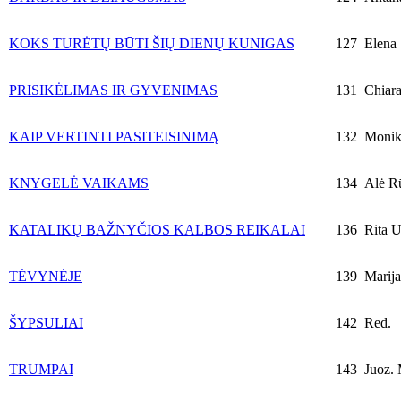
KOKS TURĖTŲ BŪTI ŠIŲ DIENŲ KUNIGAS
127
Elena 
PRISIKĖLIMAS IR GYVENIMAS
131
Chiara
KAIP VERTINTI PASITEISINIMĄ
132
Monika
KNYGELĖ VAIKAMS
134
Alė R
KATALIKŲ BAŽNYČIOS KALBOS REIKALAI
136
Rita U
TĖVYNĖJE
139
Marija
ŠYPSULIAI
142
Red.
TRUMPAI
143
Juoz. 