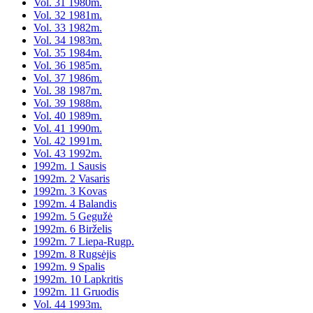
Vol. 31 1980m.
Vol. 32 1981m.
Vol. 33 1982m.
Vol. 34 1983m.
Vol. 35 1984m.
Vol. 36 1985m.
Vol. 37 1986m.
Vol. 38 1987m.
Vol. 39 1988m.
Vol. 40 1989m.
Vol. 41 1990m.
Vol. 42 1991m.
Vol. 43 1992m.
1992m. 1 Sausis
1992m. 2 Vasaris
1992m. 3 Kovas
1992m. 4 Balandis
1992m. 5 Gegužė
1992m. 6 Birželis
1992m. 7 Liepa-Rugp.
1992m. 8 Rugsėjis
1992m. 9 Spalis
1992m. 10 Lapkritis
1992m. 11 Gruodis
Vol. 44 1993m.