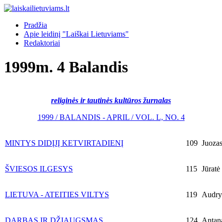
Pradžia
Apie leidinį "Laiškai Lietuviams"
Redaktoriai
1999m. 4 Balandis
religinės ir tautinės kultūros žurnalas
1999 / BALANDIS - APRIL / VOL. L, NO. 4
MINTYS DIDĮJĮ KETVIRTADIENĮ
109
Juozas
ŠVIESOS ILGESYS
115
Jūratė
LIETUVA - ATEITIES VILTYS
119
Audrys
DARBAS IR DŽIAUGSMAS
124
Antana