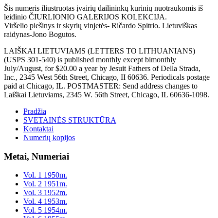
Šis numeris iliustruotas įvairių dailininkų kurinių nuotraukomis iš
leidinio ČIURLIONIO GALERIJOS KOLEKCIJA.
Viršelio piešinys ir skyrių vinjetės- Ričardo Spitrio. Lietuviškas
raidynas-Jono Bogutos.
LAIŠKAI LIETUVIAMS (LETTERS TO LITHUANIANS)
(USPS 301-540) is published monthly except bimonthly
July/August, for $20.00 a year by Jesuit Fathers of Della Strada,
Inc., 2345 West 56th Street, Chicago, II 60636. Periodicals postage
paid at Chicago, IL. POSTMASTER: Send address changes to
Laiškai Lietuviams, 2345 W. 56th Street, Chicago, IL 60636-1098.
Pradžia
SVETAINĖS STRUKTŪRA
Kontaktai
Numerių kopijos
Metai, Numeriai
Vol. 1 1950m.
Vol. 2 1951m.
Vol. 3 1952m.
Vol. 4 1953m.
Vol. 5 1954m.