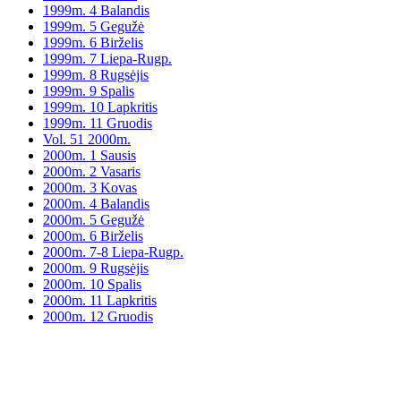
1999m. 4 Balandis
1999m. 5 Gegužė
1999m. 6 Birželis
1999m. 7 Liepa-Rugp.
1999m. 8 Rugsėjis
1999m. 9 Spalis
1999m. 10 Lapkritis
1999m. 11 Gruodis
Vol. 51 2000m.
2000m. 1 Sausis
2000m. 2 Vasaris
2000m. 3 Kovas
2000m. 4 Balandis
2000m. 5 Gegužė
2000m. 6 Birželis
2000m. 7-8 Liepa-Rugp.
2000m. 9 Rugsėjis
2000m. 10 Spalis
2000m. 11 Lapkritis
2000m. 12 Gruodis