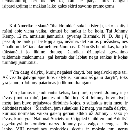
nemalonumų, bet tik dėl to, kad jie patys turės daugiau
įsipareigojimų ir mažiau laiko galės skirti savoms pramogoms.
Kai Amerikoje siautė "thalidomide" sukelta isterija, teko skaityti
rašinį apie vieną vaiką, gimusį be rankų ir be kojų. Tai Johnny
Kemp, 12 m. amžiaus jaunuolis, gyvenąs Bismark, N. D. Jis į šį
pasaulį be rankų ir be kojų atėjo, nežinia, dėl kurios priežasties, nes
"thalidomide" tada dar nebuvo žinomas. Tačiau šis berniukas, kaip ir
tūkstančiai jo likimo draugų, šiandien džiaugiasi gyvenimo
teikiamais malonumais, gal kartais dar labiau negu rankas ir kojas
turintieji jaunuoliai.
"Yra daug dalykų, kurių negalėsi daryti, bet negalvoki apie tai.
Aš visada galvoju apie tuos dalykus, kuriuos aš galiu daryti", toks
yra jaunojo Johnny patarimas jo likimo draugams.
Yra įdomus ir jaudinantis kelias, kurį turėjo pereiti Johnny ir jo
tėvas (motina mirė, jam esant kūdikiu). Kai Johnny buvo dvejų
metų, jam buvo pritaisytos dirbtinės kojos, o sulaukus trejų metų, ir
dirbtinės rankos. "Šiandien, jam sulaukus 12 metų, yra maža dalykų,
kuriuos normalūs vaikai galėtų geriau atlikti už Johnny", sako jo
tėvas, kuris yra "National Society of Crippled Children and Adults"
egzekutyvinio komiteto narys. Johnny pats valgo ir rengiasi. Jis
lanko VIII parapijinės mokyklos skyrių ir moksle turi gerus