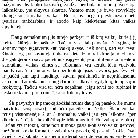
pažymius. Jis lanko bažnyčią, žaidžia beisbolą ir futbolą, išnešioja
laikraščius, yra aktyvus skautas. Vasaros metu jis buvo stovykloje
drauge su normaliais vaikais. Be to, jis mėgsta piešti, užsiiminėti
įvairiais rankdarbiais ir atrodo kaip kiekvienas kitas vaikas
apylinkėje.
Daug nemalonumų jis turėjo perkęsti ir iš kitų vaikų, kurie į jį
keistai žiūrėjo ir pašiepė. Tačiau visa tai pamažu išsilygino, ir
Johnny tapo lygiavertis kitų vaikų akyse. "Aš noriu, kad visi tėvai
žinotų, jog yra pasaulyje tinkama vieta Johnny likimo jaunuoliams.
Jie gali gerai su savo padėtimi susigyventi, jeigu dirbama su meile ir
supratimu. Vaikas, gimęs su trūkumais, yra gerųjų tėvų ypatybių
bandymas. Yra sunku vaikui perduoti gerąsias savybes, jas išvystyti
ir padėti jam tapti naudingu, savimi pasitikinčiu ir nepriklausomu
asmeniu. Tai reikalauja daug darbo ir talkos iš gydytojų, terapistų ir
mokytojų. Tačiau visa tai nėra negalima, jeigu tėvai tuo rūpinasi ir
ieško reikiamų priemonių", sako Johnny tėvas.
Šis pavyzdys ir pamoką žodžiai mums daug ką pasako. Jie mums
patvirtina seną posakį, kad nėra padėties be išeities. Šiandien, kai
mūsų visuomenėje 2 ar 3 normalūs vaikai jau yra laikoma "per
didele našta", ką bekalbėti apie trūkumus turinčių vaikų auginimą!
Tačiau yra ir tokių, kurie nori ir moka pasiaukoti savo vaikų gerovei,
nežiūrint, kokia forma tie vaikai yra pasiekę šį pasaulį. Tokie tėvai
šviečia lyg žibintai šių dienų materializmo debesimis aptemdytame