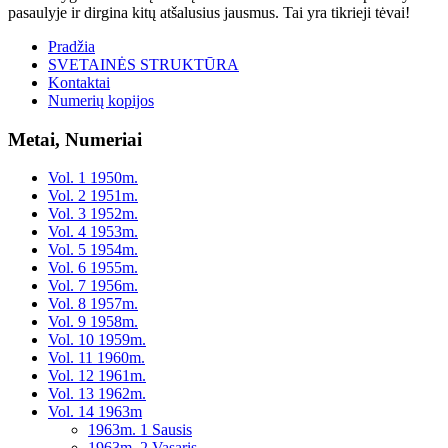
pasaulyje ir dirgina kitų atšalusius jausmus. Tai yra tikrieji tėvai!
Pradžia
SVETAINĖS STRUKTŪRA
Kontaktai
Numerių kopijos
Metai, Numeriai
Vol. 1 1950m.
Vol. 2 1951m.
Vol. 3 1952m.
Vol. 4 1953m.
Vol. 5 1954m.
Vol. 6 1955m.
Vol. 7 1956m.
Vol. 8 1957m.
Vol. 9 1958m.
Vol. 10 1959m.
Vol. 11 1960m.
Vol. 12 1961m.
Vol. 13 1962m.
Vol. 14 1963m
1963m. 1 Sausis
1963m. 2 Vasaris