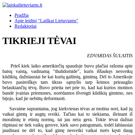
Pradžia
Apie leidinį "Laiškai Lietuviams"
Redaktoriai
TIKRIEJI TĖVAI
EDVARDAS ŠULAITIS
Prieš kiek laiko amerikiečių spaudoje buvo plačiai rašoma apie
baisų vaistą, vadinamą "thalidomide", kuris iššaukęs nesveikų
kūdikių, dažniausiai be kai kurių galūnių, gimimą. Dėl to Amerikoje
buvo pasireiškęs tam tikras sąmyšis tarp šeimos prieauglio
belaukiančių tėvų. Buvo prieita net prie to, kad kai kurios motinos
bandė įvairias priemones, norėdamos išvengti kūdikių gimimo, nes
bijojo, kad jie nebūtų deformuoti.
Savaime suprantama, jog kiekvienas tėvas ar motina nori, kad jų
vaikai gimtų ir augtų sveiki. Tačiau kai to siekiama, išeinant iš
moralinių ir etinių normų, tai jau nėra gera. Tokie tėvai dažnai
rūpinasi ne tiek vaikų gerove, kiek savo patogumais, todėl labiausiai
jaudinasi ne dėl to, kad gimę nesveiki vaikai turės kęsti daug