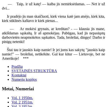
— Taip, ir už katę! — kalba jis nemirksėdamas. — Net ir už
dvi...
Ir pradėjo jis man skaičiuoti, kiek viena katė jam atsėjo, kiek kita,
kiek stiklinės kaštavo ir kiek pienas...
— Ar mokėsi grynais, ar kreditan? - — klausia jis mane,
atkišdamas sąskaitą. Ir aš apmokėjau. Pabūgau, kad jis nepasiųstų
darbovietėn neapmokėtos sąskaitos. Tada, broleliai, dingęs! Darbo ir
pinigų netenki!
Štai tau ir jauskis kaip namie! Ir jei jums kas sakytų "jauskis kaip
namie!" — broleliai, netikėkite. Gal kur kitur — Lietuvoje, bet ne
Amerikoje! ***
Pradžia
SVETAINĖS STRUKTŪRA
Kontaktai
Numerių kopijos
Metai, Numeriai
Vol. 1 1950m.
Vol. 2 1951m.
Vol. 3 1952m.