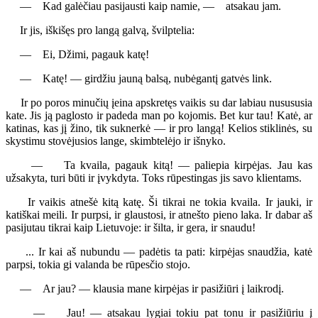
— Kad galėčiau pasijausti kaip namie, — atsakau jam.
Ir jis, iškišęs pro langą galvą, švilptelia:
— Ei, Džimi, pagauk katę!
— Katę! — girdžiu jauną balsą, nubėgantį gatvės link.
Ir po poros minučių įeina apskretęs vaikis su dar labiau nusususia
kate. Jis ją paglosto ir padeda man po kojomis. Bet kur tau! Katė, ar
katinas, kas jį žino, tik suknerkė — ir pro langą! Kelios stiklinės, su
skystimu stovėjusios lange, skimbtelėjo ir išnyko.
— Ta kvaila, pagauk kitą! — paliepia kirpėjas. Jau kas
užsakyta, turi būti ir įvykdyta. Toks rūpestingas jis savo klientams.
Ir vaikis atnešė kitą katę. Ši tikrai ne tokia kvaila. Ir jauki, ir
katiškai meili. Ir purpsi, ir glaustosi, ir atnešto pieno laka. Ir dabar aš
pasijutau tikrai kaip Lietuvoje: ir šilta, ir gera, ir snaudu!
... Ir kai aš nubundu — padėtis ta pati: kirpėjas snaudžia, katė
parpsi, tokia gi valanda be rūpesčio stojo.
— Ar jau? — klausia mane kirpėjas ir pasižiūri į laikrodį.
— Jau! — atsakau lygiai tokiu pat tonu ir pasižiūriu į