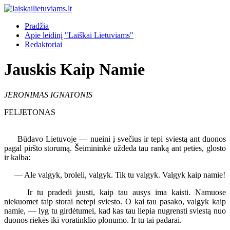
Pradžia
Apie leidinį "Laiškai Lietuviams"
Redaktoriai
Jauskis Kaip Namie
JERONIMAS IGNATONIS
FELJETONAS
Būdavo Lietuvoje — nueini į svečius ir tepi sviestą ant duonos
pagal piršto storumą. Šeimininkė uždeda tau ranką ant peties, glosto
ir kalba:
— Ale valgyk, broleli, valgyk. Tik tu valgyk. Valgyk kaip namie!
Ir tu pradedi jausti, kaip tau ausys ima kaisti. Namuose
niekuomet taip storai netepi sviesto. O kai tau pasako, valgyk kaip
namie, — lyg tu girdėtumei, kad kas tau liepia nugrensti sviestą nuo
duonos riekės iki voratinklio plonumo. Ir tu tai padarai.