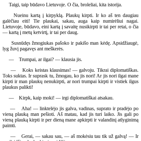
Taigi, taip būdavo Lietuvoje. O čia, broleliai, kita istorija.
Nueinu kartą į kirpyklą. Plaukų kirpti. Ir ko aš ten daugiau
galėčiau eiti! Tie plaukai, sakau, auga kaip numirėliui nagai.
Lietuvoje, būdavo, eini kartą į savaitę nusikirpti ir tai per retai, o čia
— kartą į metų ketvirtį, ir tai per daug.
Susnūdęs žmogiukas pašoko ir pakišo man kėdę. Apsidžiaugė,
lyg žuvį pagavęs ant meškerės.
— Trumpai, ar ilgai? — klausia jis.
— Koks keistas klausimas! — galvoju. Tikrai diplomatiškas.
Toks suktas. Ir suprask tu, žmogau, ko jis nori! Ar jis nori ilgai mane
kirpti ir man plaukų nenukirpti, ar nori trumpai kirpti ir vistiek ilgus
plaukus palikti!
— Kirpk, kaip moki! — irgi diplomatiškai atsakau.
— Aha! — linktelėjo jis galva, vadinas, suprato ir pradėjo po
vieną plauką man pešioti. Aš matau, kad jis turi laiko. Jis gali po
vieną plauką kirpti ir per dieną mane apkirpti ir valandinį atlyginimą
paimti.
— Gerai, — sakau sau, — aš mokėsiu tau tik už galvą! — Ir