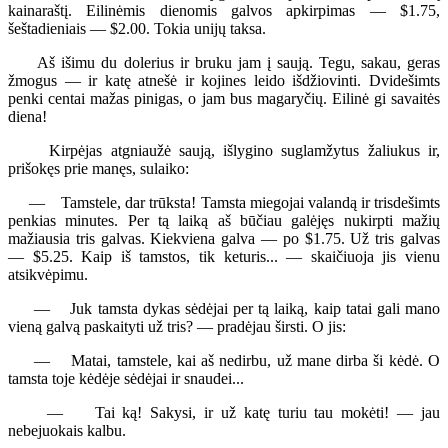
kainaraštį. Eilinėmis dienomis galvos apkirpimas — $1.75,
šeštadieniais — $2.00. Tokia unijų taksa.
Aš išimu du dolerius ir bruku jam į saują. Tegu, sakau, geras
žmogus — ir katę atnešė ir kojines leido išdžiovinti. Dvidešimts
penki centai mažas pinigas, o jam bus magaryčių. Eilinė gi savaitės
diena!
Kirpėjas atgniaužė saują, išlygino suglamžytus žaliukus ir,
prišokęs prie manęs, sulaiko:
— Tamstele, dar trūksta! Tamsta miegojai valandą ir trisdešimts
penkias minutes. Per tą laiką aš būčiau galėjęs nukirpti mažių
mažiausia tris galvas. Kiekviena galva — po $1.75. Už tris galvas
— $5.25. Kaip iš tamstos, tik keturis... — skaičiuoja jis vienu
atsikvėpimu.
— Juk tamsta dykas sėdėjai per tą laiką, kaip tatai gali mano
vieną galvą paskaityti už tris? — pradėjau širsti. O jis:
— Matai, tamstele, kai aš nedirbu, už mane dirba ši kėdė. O
tamsta toje kėdėje sėdėjai ir snaudei...
— Tai ką! Sakysi, ir už katę turiu tau mokėti! — jau
nebejuokais kalbu.