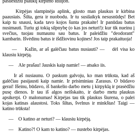
pasileidžiu plaukų kirpimo idilijon.
Kirpėjas slampinėja aplink, glosto man plaukus ir kirbina
paausiais. Šilta, gera ir nuobodu. Ir tu susilaikyk nesusnūdęs! Bet
kaip tu snausi, kada tavo kojos šunta prakaite! Ir panūdau batus
nusimauti. Turiu gi tokią silpnybę (o kas jos neturi!): kur tik nueinu į
svečius, tuojau numaunu sau batus. Ir paleidžiu "deodorant"
kambarin. Išvėdinu batus ir išdžiovinu kojines! Jos taip prakaituoja!
— Kažin, ar aš galėčiau batus nusiauti? — dėl visa ko
klausiu kirpėją.
— Ale prašau! Jauskis kaip namie! — atsako iis.
Ir aš nusiaunu. O paskum galvoju, ko man trūksta, kad aš
galėčiau pasijausti kaip namie. Ir prisiminiau Zarasus. O būdavo
gerai! Išeinu, būdavo, iš bankelio darbo metu į kirpyklą ir prasėdžiu
pusę dienos. Ir tau iš algos neišskaito, ir darbo metu plaukus
apsikerpi. O malonumas! Kirpėjas tau tik plaukus šiurena, o palei
kojas katinas alaustosi. Toks šiltas, švelnus ir minkštas! Taigi —
katino trūksta!
— O katino ar neturi? — klausiu kirpėją.
— Katino?! O kam to katino? — nustebo kirpėjas.