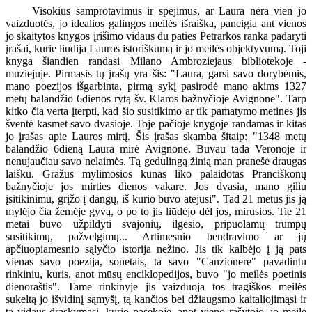
Visokius samprotavimus ir spėjimus, ar Laura nėra vien jo
vaizduotės, jo idealios galingos meilės išraiška, paneigia ant vienos
jo skaitytos knygos įrišimo vidaus du paties Petrarkos ranka padaryti
įrašai, kurie liudija Lauros istoriškumą ir jo meilės objektyvumą. Toji
knyga šiandien randasi Milano Ambroziejaus bibliotekoje -
muziejuje. Pirmasis tų įrašų yra šis: "Laura, garsi savo dorybėmis,
mano poezijos išgarbinta, pirmą sykį pasirodė mano akims 1327
metų balandžio 6dienos rytą šv. Klaros bažnyčioje Avignone". Tarp
kitko čia verta įterpti, kad šio susitikimo ar tik pamatymo metines jis
šventė kasmet savo dvasioje. Toje pačioje knygoje randamas ir kitas
jo įrašas apie Lauros mirtį. Šis įrašas skamba šitaip: "1348 metų
balandžio 6dieną Laura mirė Avignone. Buvau tada Veronoje ir
nenujaučiau savo nelaimės. Tą gedulingą žinią man pranešė draugas
laišku. Gražus mylimosios kūnas liko palaidotas Pranciškonų
bažnyčioje jos mirties dienos vakare. Jos dvasia, mano giliu
įsitikinimu, grįžo į dangų, iš kurio buvo atėjusi". Tad 21 metus jis ją
mylėjo čia žemėje gyvą, o po to jis liūdėjo dėl jos, mirusios. Tie 21
metai buvo užpildyti svajonių, ilgesio, pripuolamų trumpų
susitikimų, pažvelgimų... Artimesnio bendravimo ar jų
apčiuopiamesnio sąlyčio istorija nežino. Jis tik kalbėjo į ją pats
vienas savo poezija, sonetais, ta savo "Canzionere" pavadintu
rinkiniu, kuris, anot mūsų enciklopedijos, buvo "jo meilės poetinis
dienoraštis". Tame rinkinyje jis vaizduoja tos tragiškos meilės
sukeltą jo išvidinį sąmyšį, tą kančios bei džiaugsmo kaitaliojimąsi ir
tą vidaus drąskymąsi, kurio pasėkoje, anot vieno rašytojo, jo meilė