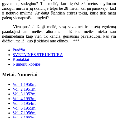
gyvenimą sudegino? Tai meilė, kuri tęsėsi 35 metus mylimam
žmogui mirus ir jų skaičiuje telpa tie 28 metai, kai jai paaiškėjo, kad
ji nebuvo mylima. Ar daug šiandien atsiras tokių, kurie tiek metų
galėtų vienapusiškai mylėti?
Vienapusė didžioji meilė, visą savo net ir teisėtą egoizmą
paaukojusi ant meilės altoriaus ir iš tos meilės nieko sau
nelaimėdama kaip vien tik kančią, geriausiai pavaizduoja, kas yra
didžioji meilė, kuo ji skiriasi nuo eilinės.
***
Pradžia
SVETAINĖS STRUKTŪRA
Kontaktai
Numerių kopijos
Metai, Numeriai
Vol. 1 1950m.
Vol. 2 1951m.
Vol. 3 1952m.
Vol. 4 1953m.
Vol. 5 1954m.
Vol. 6 1955m.
Vol. 7 1956m.
Vol. 8 1957m.