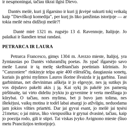
ir nesąmoningai, tačiau tikrai ilgisi Dievo.
Dantės meilė, kuri jį išgarsino ir kuri jį įkvėpė sukurti tokį veikalą
kaip "Dieviškoji komedija", per kurį jis liko įamžintas istorijoje — ar
tokia meilė nėra didžioji meilė?!
Dantė mirė 1321 m. rugsėjo 13 d. Ravennoje, Italijoje. Jo
palaikai ir šiandien tenai randasi.
PETRARCA IR LAURA
Petrarca Francesco, gimęs 1304 m. Arezzo mieste, Italijoj, yra
žymiausias po Dantės viduramžių poetas. Jis ypač išgarsėjo savo
meile Laurai ir tą meilę skelbiančiais poetiniais kūriniais. Jo
"Canzoniere" rinkinyje telpa apie 400 eilėraščių, daugiausia sonetų,
kuriais jis gėrisi mylimos Lauros išorine išvaizda ir ją garbina. Tasai
garbinimas, net dievinimas aiškėja ir jo elgesyje, nes ją sutikęs jis
vos drįsdavo pakelti akis į ją. Kai sykį jis pakėlė jos pamestą
pirštinaitę, tai virto dideliu įvykiu jo gyvenime ir verta medžiaga jo
kūrybai. O tačiau, nors mylima, bet ji buvo jam tolima, nes
ištekėjusi, vaikų motina ir todėl labai atsargi jo atžvilgiu, neduodama
jam jokios vilties priartėti. Dar jai gyvai esant, jo meilė jai tęsėsi
21metus; o jai mirus, liko vienpusiška ir grynai dvasinė, tačiau, kaip
jo poezija rodo, gili ir stipri. Tai viskas įvyko Avignono mieste (šiuo
metu Prancūzijos teritorijoje).