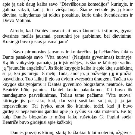
apie ją tiek daug kalba savo "Dieviškosios komedijos" kūrinyje, ir
galima sakyti, kad ji ten viešpatauja. Šiame veikale jis ją kone
dievina, taikydamas jai tokius posakius, kurie tinka šventiesiems ir
Dievo Motinai.
Atrodo, kad Dantės jausmai jai buvo žinomi: tai stiprios, grynai
dvasinės meilės jausmai, persunkti jos garbinimu bei dievinimu.
Kokie gi buvo josios jausmai jam?
Savo pirmuosius jausmus ir konkrečius ją liečiančius faktus
Dantė pasakoja savo "Vita nuova" (Naujasis gyvenimas) kūrinyje.
Ką tik vaikystėje pamatęs ją ir įsimylėjęs, jis šiame kūrinyje vadina
ją "jaunučiu angelėliu". Jis šioje knygoje kalba ir apie kitą susitikimą
su ja, kai jis turėjo 18 metų. Tada, anot jo, ji pažvelgė į jį ir gražiai
pasveikino. Tuo laiku ji ėjo su dviem vyresnėm draugėm. Tačiau tos
knygos skaitytojams ir Dantės gyvenimo biografams neatrodė, kad
Beatričė būtų pajutusi Dantei kokio palankumo. Tai buvo tik
mandagumo pasveikinimas. Toliau tame pačiame "Vita nuova"
kūrinyje jis pasisako, kad, dar sykį susitikus su juo, ji jo jau
nepasveikino. Tai įvyko, anot šio kūrinio, todėl, kad ji buvo
girdėjusi nepalankius gandus apie jo ryšius su kita moterim. Be to,
kaip Dantės biografas ir mūsų laikų rašytojas G. Papini spėja,
Beatričė buvo girdėjusi apie kažkokį
Dantės poezijos kūrinį, skirtą kažkokiai kitai moteriai, užgavusį