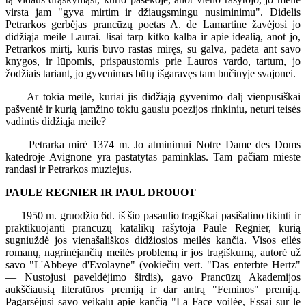
virsta jam "gyva mirtim ir džiaugsmingu nusiminimu". Didelis
Petrarkos gerbėjas prancūzų poetas A. de Lamartine žavėjosi jo
didžiąja meile Laurai. Jisai tarp kitko kalba ir apie idealią, anot jo,
Petrarkos mirtį, kuris buvo rastas miręs, su galva, padėta ant savo
knygos, ir lūpomis, prispaustomis prie Lauros vardo, tartum, jo
žodžiais tariant, jo gyvenimas būtų išgaravęs tam bučinyje svajonei.
Ar tokia meilė, kuriai jis didžiąją gyvenimo dalį vienpusiškai
pašventė ir kurią įamžino tokiu gausiu poezijos rinkiniu, neturi teisės
vadintis didžiąja meile?
Petrarka mirė 1374 m. Jo atminimui Notre Dame des Doms
katedroje Avignone yra pastatytas paminklas. Tam pačiam mieste
randasi ir Petrarkos muziejus.
PAULE REGNIER IR PAUL DROUOT
1950 m. gruodžio 6d. iš šio pasaulio tragiškai pasišalino tikinti ir
praktikuojanti prancūzų katalikų rašytoja Paule Regnier, kurią
sugniuždė jos vienašališkos didžiosios meilės kančia. Visos eilės
romanų, nagrinėjančių meilės problemą ir jos tragiškumą, autorė už
savo "L'Abbeye d'Evolayne" (vokiečių vert. "Das enterbte Hertz"
— Nustojusi paveldėjimo širdis), gavo Prancūzų Akademijos
aukščiausią literatūros premiją ir dar antrą "Feminos" premiją.
Pagarsėjusi savo veikalu apie kančią "La Face voilėe, Essai sur le