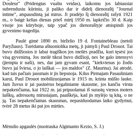
Douleur" (Pridengtas vualiu veidas), laikomu jos labiausiai
subrendusiu kūriniu, ji paliko dar ir didelį dienoraštį "Journal
intime", atspausdintą jai mirus. Ji pradėjo šį dienoraštį rašyti 1921
m., o baigė kelias dienas prieš mirtį 1950 m. lapkričio 30 d. Kaip
visoje jos kūryboje, taip ypač jos dienoraštyje atsispindi jos
gyvenimo tragedija.
Paulė gimė 1890 m. birželio 19 d. Fontainebleau (netoli
Paryžiaus). Turėdama aštuoniolika metų, ji įsimyli į Paul Drouot. Tai
buvo didžiosios ir labai tragiškos jos meilės pradžia, kuri tęsėsi jos
visą gyvenimą. Jos meilė tikrai buvo didžioji, nes be galo intensyvi
(įtempta ir naši), nes, dar jam gyvam esant, "kiekvienas jo žodis
buvo jai šviesa, o jo laiškai — jos maldos" (Z. Maurina). Jai atrodė,
kad tais pačiais jausmais ir jis liepsnoja. Kilus Pirmajam Pasauliniam
karui, Paul Drouot mobilizuojamas ir 1915 m. krinta mūšio lauke.
Jam žuvus ir jai pasinėrus begaliniame skausme, jos kančia virsta
nepakenčiama, kai 1922 m. jai pripuolamai iš surastų vienos moters
laiškų, adresuotų mirusiajam, paaiškėja, kad jis mylėjo tą kitą, o ne
ją. Tas nepakenčiamas skausmas, nepasiduodamas laiko gydymui,
tvėrė 28 metus iki pat jos mirties.
Mėnulio apgaulės (nuotrauka Algimanto Kezio, S. J.)