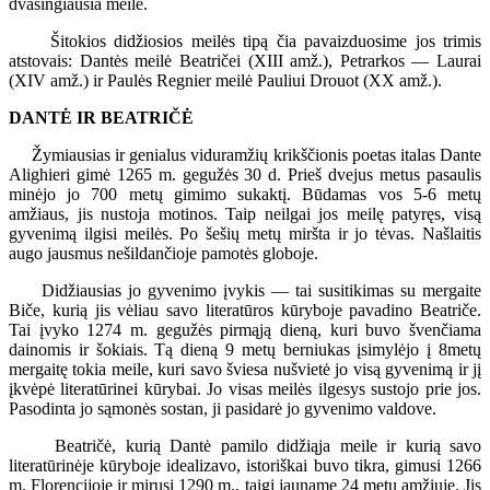
dvasingiausia meilė.
Šitokios didžiosios meilės tipą čia pavaizduosime jos trimis
atstovais: Dantės meilė Beatričei (XIII amž.), Petrarkos — Laurai
(XIV amž.) ir Paulės Regnier meilė Pauliui Drouot (XX amž.).
DANTĖ IR BEATRIČĖ
Žymiausias ir genialus viduramžių krikščionis poetas italas Dante
Alighieri gimė 1265 m. gegužės 30 d. Prieš dvejus metus pasaulis
minėjo jo 700 metų gimimo sukaktį. Būdamas vos 5-6 metų
amžiaus, jis nustoja motinos. Taip neilgai jos meilę patyręs, visą
gyvenimą ilgisi meilės. Po šešių metų miršta ir jo tėvas. Našlaitis
augo jausmus nešildančioje pamotės globoje.
Didžiausias jo gyvenimo įvykis — tai susitikimas su mergaite
Biče, kurią jis vėliau savo literatūros kūryboje pavadino Beatriče.
Tai įvyko 1274 m. gegužės pirmąją dieną, kuri buvo švenčiama
dainomis ir šokiais. Tą dieną 9 metų berniukas įsimylėjo į 8metų
mergaitę tokia meile, kuri savo šviesa nušvietė jo visą gyvenimą ir jį
įkvėpė literatūrinei kūrybai. Jo visas meilės ilgesys sustojo prie jos.
Pasodinta jo sąmonės sostan, ji pasidarė jo gyvenimo valdove.
Beatričė, kurią Dantė pamilo didžiąja meile ir kurią savo
literatūrinėje kūryboje idealizavo, istoriškai buvo tikra, gimusi 1266
m. Florencijoje ir mirusi 1290 m., taigi jauname 24 metų amžiuje. Jis