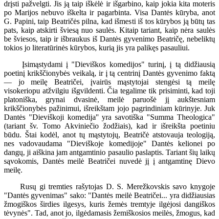
drįsti pažvelgti. Jis ją taip iškėlė ir išgarbino, kaip jokia kita moteris
po Marijos nebuvo iškelta ir pagarbinta. Visa Dantės kūryba, anot
G. Papini, taip Beatričės pilna, kad išmesti iš tos kūrybos ją būtų tas
pats, kaip atskirti šviesą nuo saulės. Kitaip tariant, kaip nėra saulės
be šviesos, taip ir išbraukus iš Dantės gyvenimo Beatričę, nebeliktų
tokios jo literatūrinės kūrybos, kurią jis yra palikęs pasauliui.
Įsimąstydami į "Dieviškos komedijos" turinį, į tą didžiausią
poetinį krikščionybės veikalą, ir į tą centrinį Dantės gyvenimo faktą
— jo meilę Beatričei, įvairūs mąstytojai stengėsi tą meilę
visokeriopu atžvilgiu išgvildenti. Čia tegalime tik prisiminti, kad toji
platoniška, grynai dvasinė, meilė paruošė jį aukštesniam
krikščionybės pažinimui, išreikštam jojo pagrindiniam kūrinyje. Juk
Dantės "Dieviškoji komedija'' yra savotiška "Summa Theologica"
(tariant šv. Tomo Akviniečio žodžiais), kad ir išreikšta poetiniu
būdu. Štai kodėl, anot tų mąstytojų, Beatričė atstovauja teologiją,
nes vadovaudama "Dieviškoje komedijoje" Dantės kelionei po
dangų, ji aiškina jam antgamtinio pasaulio paslaptis. Tariant šių laikų
sąvokomis, Dantės meilė Beatričei nuvedė jį į antgamtinę Dievo
meilę.
Rusų gi tremties rašytojas D. S. Merežkovskis savo knygoje
"Dantės gyvenimas" sako: "Dantės meilė Beatričei... yra didžiausias
žmogiškos širdies ilgesys, kuris žemės tremtyje ilgėjosi dangiškos
tėvynės". Tad, anot jo, ilgėdamasis žemiškosios meilės, žmogus, kad