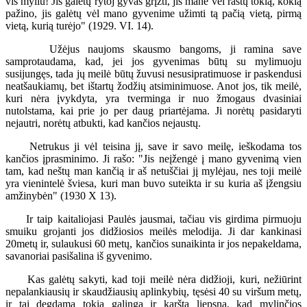
vis myliu! Jis galėtų rytoj gyvas grįžti, jis mane vėl rastų tokią, kokią
pažino, jis galėtų vėl mano gyvenime užimti tą pačią vietą, pirmą
vietą, kurią turėjo" (1929. VI. 14).
Užėjus naujoms skausmo bangoms, ji ramina save
samprotaudama, kad, jei jos gyvenimas būtų su mylimuoju
susijungęs, tada jų meilė būtų žuvusi nesusipratimuose ir paskendusi
neatšaukiamų, bet ištartų žodžių atsiminimuose. Anot jos, tik meilė,
kuri nėra įvykdyta, yra tverminga ir nuo žmogaus dvasiniai
nutolstama, kai prie jo per daug priartėjama. Ji norėtų pasidaryti
nejautri, norėtų atbukti, kad kančios nejaustų.
Netrukus ji vėl teisina jį, save ir savo meilę, ieškodama tos
kančios įprasminimo. Ji rašo: "Jis neįžengė į mano gyvenimą vien
tam, kad neštų man kančią ir aš netuščiai jį mylėjau, nes toji meilė
yra vienintelė šviesa, kuri man buvo suteikta ir su kuria aš įžengsiu
amžinybėn" (1930 X 13).
Ir taip kaitaliojasi Paulės jausmai, tačiau vis girdima pirmuoju
smuiku grojanti jos didžiosios meilės melodija. Ji dar kankinasi
20metų ir, sulaukusi 60 metų, kančios sunaikinta ir jos nepakeldama,
savanoriai pasišalina iš gyvenimo.
Kas galėtų sakyti, kad toji meilė nėra didžioji, kuri, nežiūrint
nepalankiausių ir skaudžiausių aplinkybių, tęsėsi 40 su viršum metų,
ir tai degdama tokia galinga ir karšta liepsna, kad mylinčios