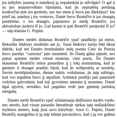
jos tuštybės jausmą ir nuteikusį ją nepalankiai jo atžvilgiu? O gal ji
su juo nepasisveikino bijodama, kad jis nepradėtų perdaug
konkrečiai prie jos gretintis, nes tuo metu ji buvo jau ištekėjusi? Jau
prieš tai, patekęs į jos vestuves, Dantė buvo Beatričės ir jos draugių
pastebėtas, o tos draugės, pajutusios jo meilę Beatričei, jos
akivaizdoje juokėsi iš jo. Gal kartais ir pati Beatričė pasijuokė iš jo?
— taip klausia G. Popini.
Dantės meilės didumas Beatričei ypač paaiškėjo jai mirus.
Bekraštis liūdesys nusileido ant jo. Tasai liūdesys turėjo būti tikrai
didelis, kad net Dantės bendralaikis italų poetas Cino da Pistoia
buvo parašęs "canzona" jam suraminti. Jis Dantę giliai atjautė, nes
patsai apimtas meilės vienai moteriai, virto poetu. Šis Dantės
skausmas Beatričei mirus panardino jį į tokį nusiminimą, kad jo
giminės ir draugai pradėjo bijoti, kad jis neišprotėtų ar nemirtų.
Savim nesirūpindamas, dienas naktis verkdamas, jis taip sublogo,
kad vos tegalima buvo jį atpažinti. Artimieji pradėjo jam patarinėti
vedybas galvodami, kad toji gyvenimo atmaina jį suramins. Dantė
ilgai spyrėsi, nesutiko, kol pagaliau vedė jam giminių parinktą
mergaitę.
Dantės meilė Beatričei ypač užsitarnauja didžiosios meilės vardo,
nes atrodo, kad visoje pasaulio literatūroje niekas taip neišaukštino
mylimos moters, kaip jisai savo kūryboje. Anot G. Papini, Dantė
Beatričę suangelino ir ją taip kilniai pavaizdavo, kad į ją vos galima