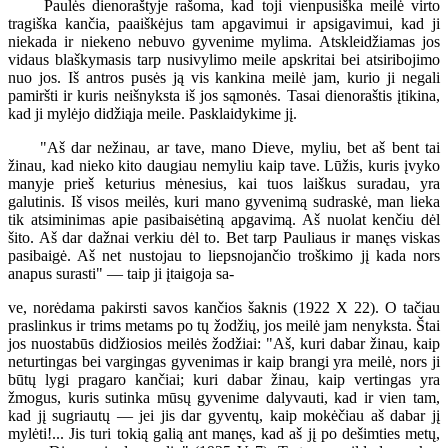
Paulės dienoraštyje rašoma, kad toji vienpusiška meilė virto
tragiška kančia, paaiškėjus tam apgavimui ir apsigavimui, kad ji
niekada ir niekeno nebuvo gyvenime mylima. Atskleidžiamas jos
vidaus blaškymasis tarp nusivylimo meile apskritai bei atsiribojimo
nuo jos. Iš antros pusės ją vis kankina meilė jam, kurio ji negali
pamiršti ir kuris neišnyksta iš jos sąmonės. Tasai dienoraštis įtikina,
kad ji mylėjo didžiąja meile. Pasklaidykime jį.
"Aš dar nežinau, ar tave, mano Dieve, myliu, bet aš bent tai
žinau, kad nieko kito daugiau nemyliu kaip tave. Lūžis, kuris įvyko
manyje prieš keturius mėnesius, kai tuos laiškus suradau, yra
galutinis. Iš visos meilės, kuri mano gyvenimą sudraskė, man lieka
tik atsiminimas apie pasibaisėtiną apgavimą. Aš nuolat kenčiu dėl
šito. Aš dar dažnai verkiu dėl to. Bet tarp Pauliaus ir manęs viskas
pasibaigė. Aš net nustojau to liepsnojančio troškimo jį kada nors
anapus surasti" — taip ji įtaigoja sa-
ve, norėdama pakirsti savos kančios šaknis (1922 X 22). O tačiau
praslinkus ir trims metams po tų žodžių, jos meilė jam nenyksta. Štai
jos nuostabūs didžiosios meilės žodžiai: "Aš, kuri dabar žinau, kaip
neturtingas bei vargingas gyvenimas ir kaip brangi yra meilė, nors ji
būtų lygi pragaro kančiai; kuri dabar žinau, kaip vertingas yra
žmogus, kuris sutinka mūsų gyvenime dalyvauti, kad ir vien tam,
kad jį sugriautų — jei jis dar gyventų, kaip mokėčiau aš dabar jį
mylėti!... Jis turi tokią galią ant manęs, kad aš jį po dešimties metų,