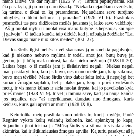
mano Dieve, vis dar myliu" (1925 V 7). Tartum papildydama, kas
čia pasakyta, ji po metų daro išvadą: "Niekada nejaučiama vertės to,
ką turime, o tiktai to, ką prarandame. Nejaučiama savo turėjimo
pilnybės, o tiktai tuštumą jį praradus" (1926 VI 6). Praslinkus
pusmečiui tas pats didžiosios meilės jausmas ją laiko savo valdžioje:
"Aš jį nuolat myliu ir nuolat visa mano būtybė įsiliepsnoja, kai apie
jį galvoju". O tačiau kančia taip didelė, kad ji užbaigia žodžiais: "Lai
Dievas saugo mane nuo kitos meilės" (30.I. 27).
Jos širdis ilgisi meilės ir vėl skausmas ją nusmelkia pagalvojus,
kad ji niekeno nebuvo mylima ir todėl, anot jos, būtų buvę jai
geriau, jei ji būtų maža mirusi, kai dar nieko nežinojo (1928 III 20).
Laikas bėga, o iš meilės jam ji išsilaisvinti negali: "Niekas negali
man pasidaryti tuo, kuo jis buvo, nes mano meilė jam, kaip sakoma,
buvo man tėviškė. Mano širdis virto dabar šaltu ledu, ji nepajėgi bet
kuriam žmogui suplakti, bet ji plaka jam, kaip ir prieš dvidešimts
metų, ir vis mano kūnas ir siela nuolat tirpsta, kai jo paveikslas kyla
prieš mane" (1928 VI 9). Ir vėl ji ramina save, kad jau nauja kančia
jos nepalies, nes "aš nepriklausau daugiau nuo žmogaus, kuris
keičiasi, kuris gali apvilti ar mirti" (1928 IX 8).
Keturiolika metų praslinkus nuo mirties to, kurį ji mylėjo, Paulė
Regnier vyksta kelių valandų kelionėn, kad aplankytų jo kapą.
Sujaudinta jinai teisina jį: "Mūsų širdis yra silpna ir visada ateina
akimirka, kai ir ištikimiausias žmogus apvilia. Ką turiu pasakyti: aš jį