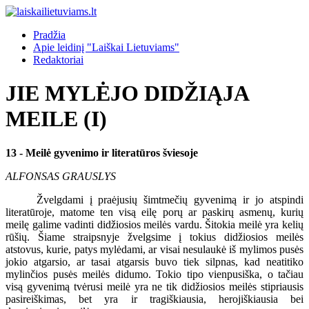
Pradžia
Apie leidinį "Laiškai Lietuviams"
Redaktoriai
JIE MYLĖJO DIDŽIĄJA
MEILE (I)
13 - Meilė gyvenimo ir literatūros šviesoje
ALFONSAS GRAUSLYS
Žvelgdami į praėjusių šimtmečių gyvenimą ir jo atspindi
literatūroje, matome ten visą eilę porų ar paskirų asmenų, kurių
meilę galime vadinti didžiosios meilės vardu. Šitokia meilė yra kelių
rūšių. Šiame straipsnyje žvelgsime į tokius didžiosios meilės
atstovus, kurie, patys mylėdami, ar visai nesulaukė iš mylimos pusės
jokio atgarsio, ar tasai atgarsis buvo tiek silpnas, kad neatitiko
mylinčios pusės meilės didumo. Tokio tipo vienpusiška, o tačiau
visą gyvenimą tvėrusi meilė yra ne tik didžiosios meilės stipriausis
pasireiškimas, bet yra ir tragiškiausia, herojiškiausia bei