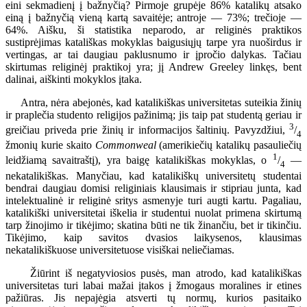
eini sekmadienį į bažnyčią? Pirmoje grupėje 86% katalikų atsako
einą į bažnyčią vieną kartą savaitėje; antroje — 73%; trečioje —
64%. Aišku, ši statistika neparodo, ar religinės praktikos
sustiprėjimas katališkas mokyklas baigusiųjų tarpe yra nuoširdus ir
vertingas, ar tai daugiau paklusnumo ir įpročio dalykas. Tačiau
skirtumas religinėj praktikoj yra; jį Andrew Greeley linkęs, bent
dalinai, aiškinti mokyklos įtaka.
Antra, nėra abejonės, kad katalikiškas universitetas suteikia žinių
ir praplečia studento religijos pažinimą; jis taip pat studentą geriau ir
3
greičiau priveda prie žinių ir informacijos šaltinių. Pavyzdžiui,
/
4
žmonių kurie skaito
Commonweal
(amerikiečių katalikų pasauliečių
1
leidžiamą savaitraštį), yra baigę katalikiškas mokyklas, o
/
—
4
nekatalikiškas. Manyčiau, kad katalikiškų universitetų studentai
bendrai daugiau domisi religiniais klausimais ir stipriau junta, kad
intelektualinė ir religinė sritys asmenyje turi augti kartu. Pagaliau,
katalikiški universitetai iškelia ir studentui nuolat primena skirtumą
tarp žinojimo ir tikėjimo; skatina būti ne tik žinančiu, bet ir tikinčiu.
Tikėjimo, kaip savitos dvasios laikysenos, klausimas
nekatalikiškuose universitetuose visiškai neliečiamas.
Žiūrint iš negatyviosios pusės, man atrodo, kad katalikiškas
universitetas turi labai mažai įtakos į žmogaus moralines ir etines
pažiūras. Jis nepajėgia atsverti tų normų, kurios pasitaiko