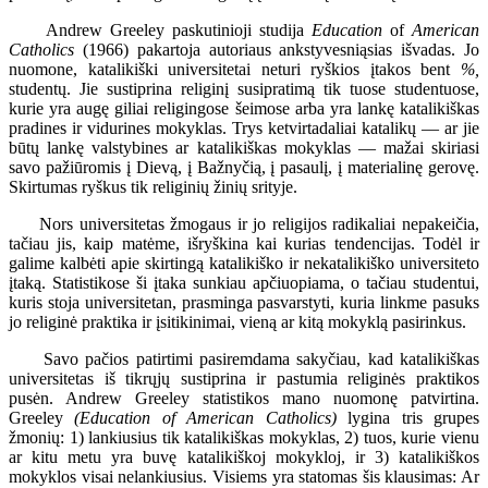
Andrew Greeley paskutinioji studija
Education
of
American
Catholics
(1966) pakartoja autoriaus ankstyvesniąsias išvadas. Jo
nuomone, katalikiški universitetai neturi ryškios įtakos bent
%,
studentų. Jie sustiprina religinį susipratimą tik tuose studentuose,
kurie yra augę giliai religingose šeimose arba yra lankę katalikiškas
pradines ir vidurines mokyklas. Trys ketvirtadaliai katalikų — ar jie
būtų lankę valstybines ar katalikiškas mokyklas — mažai skiriasi
savo pažiūromis į Dievą, į Bažnyčią, į pasaulį, į materialinę gerovę.
Skirtumas ryškus tik religinių žinių srityje.
Nors universitetas žmogaus ir jo religijos radikaliai nepakeičia,
tačiau jis, kaip matėme, išryškina kai kurias tendencijas. Todėl ir
galime kalbėti apie skirtingą katalikiško ir nekatalikiško universiteto
įtaką. Statistikose ši įtaka sunkiau apčiuopiama, o tačiau studentui,
kuris stoja universitetan, prasminga pasvarstyti, kuria linkme pasuks
jo religinė praktika ir įsitikinimai, vieną ar kitą mokyklą pasirinkus.
Savo pačios patirtimi pasiremdama sakyčiau, kad katalikiškas
universitetas iš tikrųjų sustiprina ir pastumia religinės praktikos
pusėn. Andrew Greeley statistikos mano nuomonę patvirtina.
Greeley
(Education of American Catholics)
lygina tris grupes
žmonių: 1) lankiusius tik katalikiškas mokyklas, 2) tuos, kurie vienu
ar kitu metu yra buvę katalikiškoj mokykloj, ir 3) katalikiškos
mokyklos visai nelankiusius. Visiems yra statomas šis klausimas: Ar