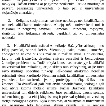
mokyklą. Tačiau kritikos ar pagyrimo neužtenka. Reikia nuodugniai
pasverti pasirinktąjį universitetą, o taip pat ir universitetan
stojančiojo charakterį.
2. Religinis susipratimas savaime neužaugs nei katalikiškame
nei nekatalikiškame universitete. Abiejų rūšių universitetai turi ir
teigiamų ir neigiamų savybių. Asmeniniu rūpesčiu, mąstymu,
skaitymu teks trūkumus atsverti, papildant tai, ko universitetas
neduoda.
3. Katalikiški universitetai Amerikoje, Bažnyčios atsinaujinimo
idėjų paveikti, stipriai keisis. Vienuolijų įtaka, manau, sumažės,
apologetinė linkmė bus vis mažiau ir mažiau ryški. Universitetas,
kaip ir pati Bažnyčia, daugiau atsivers pasauliui ir bendrosioms
žmonijos problemoms. Todėl ir kyla klausimas, ar ateityje katalikiški
universitetai bus reikalingi, ar jie skirsis nuo valstybinių, ar jie turės
savo skirtingą, specifinę funkciją. Ieškodama atsakymo, norėčiau
prisiminti vieną kardinolo Newman mintį: katalikiškas universitetas
yra vieta, kur susirenka įvairių profesijų, minčių, išsilavinimo
žmonės. Čia dvasiškiai gali būti atviri pasauliečiams, teologija gali
būti atvira kitoms mokslo sritims. Pačiai Bažnyčiai katalikiški
universitetai turi didelės reikšmės. Juos panaikinus, gausis spraga,
nebent būtų galima eiti į kitą sistemą ir prie valstybinių universitetų
steigti teologijos skyrius. Kyla klausimas, ar valstybiniai universitetai
yra pasiruošę tokį teologijos skyrių priimti. Jei iš pradžių