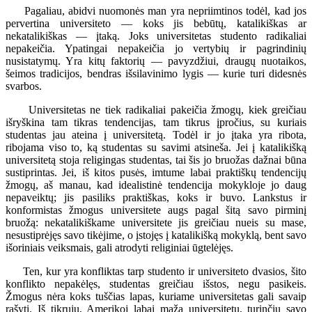
Pagaliau, abidvi nuomonės man yra nepriimtinos todėl, kad jos
pervertina universiteto — koks jis bebūtų, katalikiškas ar
nekatalikiškas — įtaką. Joks universitetas studento radikaliai
nepakeičia. Ypatingai nepakeičia jo vertybių ir pagrindinių
nusistatymų. Yra kitų faktorių — pavyzdžiui, draugų nuotaikos,
šeimos tradicijos, bendras išsilavinimo lygis — kurie turi didesnės
svarbos.
Universitetas ne tiek radikaliai pakeičia žmogų, kiek greičiau
išryškina tam tikras tendencijas, tam tikrus įpročius, su kuriais
studentas jau ateina į universitetą. Todėl ir jo įtaka yra ribota,
ribojama viso to, ką studentas su savimi atsineša. Jei į katalikišką
universitetą stoja religingas studentas, tai šis jo bruožas dažnai būna
sustiprintas. Jei, iš kitos pusės, imtume labai praktiškų tendencijų
žmogų, aš manau, kad idealistinė tendencija mokykloje jo daug
nepaveiktų; jis pasiliks praktiškas, koks ir buvo. Lankstus ir
konformistas žmogus universitete augs pagal šitą savo pirminį
bruožą: nekatalikiškame universitete jis greičiau nueis su mase,
nesustiprėjęs savo tikėjime, o įstojęs į katalikišką mokyklą, bent savo
išoriniais veiksmais, gali atrodyti religiniai ūgtelėjęs.
Ten, kur yra konfliktas tarp studento ir universiteto dvasios, šito
konflikto nepakėlęs, studentas greičiau išstos, negu pasikeis.
Žmogus nėra koks tuščias lapas, kuriame universitetas gali savaip
rašyti. Iš tikrųjų, Amerikoj labai maža universitetų, turinčių savo