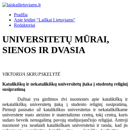
Pradžia
Apie leidinį "Laiškai Lietuviams"
Redaktoriai
UNIVERSITETŲ MŪRAI,
SIENOS IR DVASIA
VIKTORIJA SKRUPSKELYTĖ
Katalikiškų ir nekatalikiškų universitetų įtaka į studentų religinį
susipratimą
Dažnai yra girdimos dvi nuomonės apie katalikiškų ir
nekatalikiškų universitetų įtaką į studento religinį susipratimą.
Pirmoji pasisako už katalikiškus universitetus ir nekatalikiškame
universitete mato ateizmo ir materializmo centrą, tokį centrą, kuris
sudaro beveik nenugalimą pavojų studijuojančiojo religijai. Antroji
nuomonė yra neatlaidi katalikiškam universitetui ir randa, kad jis