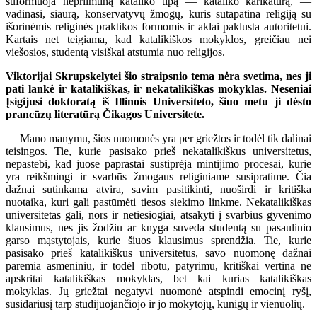
suformuoja nepriimtiną kataliko tipą — kataliko karikatūrą, —
vadinasi, siaurą, konservatyvų žmogų, kuris sutapatina religiją su
išorinėmis religinės praktikos formomis ir aklai paklusta autoritetui.
Kartais net teigiama, kad katalikiškos mokyklos, greičiau nei
viešosios, studentą visiškai atstumia nuo religijos.
Viktorijai Skrupskelytei šio straipsnio tema nėra svetima, nes ji
pati lankė ir katalikiškas, ir nekatalikiškas mokyklas. Neseniai
Įsigijusi doktoratą iš Illinois Universiteto, šiuo metu ji dėsto
prancūzų literatūrą Čikagos Universitete.
Mano manymu, šios nuomonės yra per griežtos ir todėl tik dalinai
teisingos. Tie, kurie pasisako prieš nekatalikiškus universitetus,
nepastebi, kad juose paprastai sustiprėja mintijimo procesai, kurie
yra reikšmingi ir svarbūs žmogaus religiniame susipratime. Čia
dažnai sutinkama atvira, savim pasitikinti, nuoširdi ir kritiška
nuotaika, kuri gali pastūmėti tiesos siekimo linkme. Nekatalikiškas
universitetas gali, nors ir netiesiogiai, atsakyti į svarbius gyvenimo
klausimus, nes jis žodžiu ar knyga suveda studentą su pasaulinio
garso mąstytojais, kurie šiuos klausimus sprendžia. Tie, kurie
pasisako prieš katalikiškus universitetus, savo nuomonę dažnai
paremia asmeniniu, ir todėl ribotu, patyrimu, kritiškai vertina ne
apskritai katalikiškas mokyklas, bet kai kurias katalikiškas
mokyklas. Jų griežtai negatyvi nuomonė atspindi emocinį ryšį,
susidariusį tarp studijuojančiojo ir jo mokytojų, kunigų ir vienuolių.