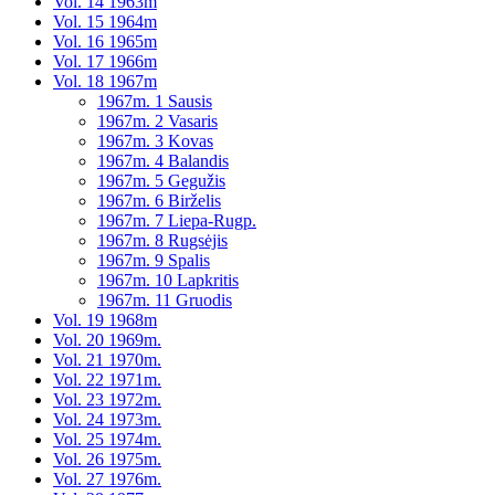
Vol. 14 1963m
Vol. 15 1964m
Vol. 16 1965m
Vol. 17 1966m
Vol. 18 1967m
1967m. 1 Sausis
1967m. 2 Vasaris
1967m. 3 Kovas
1967m. 4 Balandis
1967m. 5 Gegužis
1967m. 6 Birželis
1967m. 7 Liepa-Rugp.
1967m. 8 Rugsėjis
1967m. 9 Spalis
1967m. 10 Lapkritis
1967m. 11 Gruodis
Vol. 19 1968m
Vol. 20 1969m.
Vol. 21 1970m.
Vol. 22 1971m.
Vol. 23 1972m.
Vol. 24 1973m.
Vol. 25 1974m.
Vol. 26 1975m.
Vol. 27 1976m.