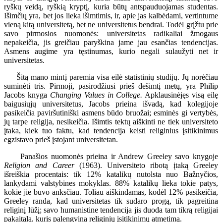
ryškų veidą, ryškią kryptį, kuria būtų antspauduojamas studentas.
Išimčių yra, bet jos lieka išimtimis, ir, apie jas kalbėdami, vertintume
vieną kitą universitetą, bet ne universitetus bendrai. Todėl grįžtu prie
savo pirmosios nuomonės: universitetas radikaliai žmogaus
nepakeičia, jis greičiau paryškina jame jau esančias tendencijas.
Asmens augime yra tęstinumas, kurio negali sulaužyti net ir
universitetas.
Šitą mano mintį paremia visa eilė statistinių studijų. Jų norėčiau
suminėti tris. Pirmoji, pasirodžiusi prieš dešimtį metų, yra Philip
Jacobs knyga
Changing Values in College.
Apklausinėjęs visą eilę
baigusiųjų universitetus, Jacobs prieina išvadą, kad kolegijoje
pasikeičia paviršutiniški asmens būdo bruožai; esminės gi vertybės,
jų tarpe religija, nesikeičia. Išimtis tektų aiškinti ne tiek universiteto
įtaka, kiek tuo faktu, kad tendencija keisti religinius įsitikinimus
egzistavo prieš įstojant universitetan.
Panašios nuomonės prieina ir Andrew Greeley savo knygoje
Religion and Career
(1963). Universiteto ribotą įtaką Greeley
išreiškia procentais: tik 12% katalikų nutolsta nuo Bažnyčios,
lankydami valstybines mokyklas. 88% katalikų lieka tokie patys,
kokie jie buvo anksčiau. Toliau aiškindamas, kodėl 12% pasikeičia,
Greeley randa, kad universitetas tik sudaro progą, tik pagreitina
religinį lūžį; savo humanistine tendencija jis duoda tam tikrą religijai
pakaitalą, kuris palengvina religinių įsitikinimų atmetimą.