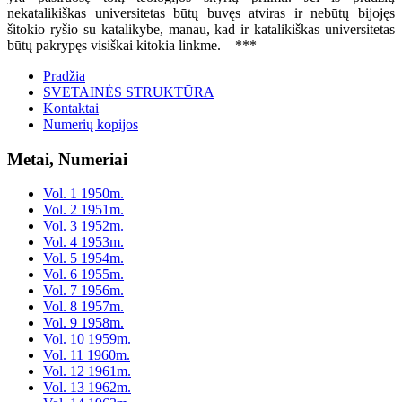
nekatalikiškas universitetas būtų buvęs atviras ir nebūtų bijojęs
šitokio ryšio su katalikybe, manau, kad ir katalikiškas universitetas
būtų pakrypęs visiškai kitokia linkme. ***
Pradžia
SVETAINĖS STRUKTŪRA
Kontaktai
Numerių kopijos
Metai, Numeriai
Vol. 1 1950m.
Vol. 2 1951m.
Vol. 3 1952m.
Vol. 4 1953m.
Vol. 5 1954m.
Vol. 6 1955m.
Vol. 7 1956m.
Vol. 8 1957m.
Vol. 9 1958m.
Vol. 10 1959m.
Vol. 11 1960m.
Vol. 12 1961m.
Vol. 13 1962m.