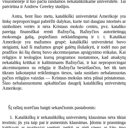
visuomenėje ir tuo pačiu randamos nekatalikiškame universitete. Tai
patvirtina ir Andrew Greeley studijos.
Antra, bent šiuo metu, katalikiški universitetai Amerikoje yra
linkę neproporcingai pabrėžti dalykus, kurie turi daugiau istorinės ar
simbolinės vertės ir nėra Kristaus mokslo centru, pvz. kataliko
pareigą finansiškai remti Bažnyčią, Bažnyčios autoritetingą
mokomąja galią, popiežiaus neklaidingumą ir t. t. Katalikai
Amerikoje yra mažumos grupė; katalikiški universitetai buvo
steigiami, kad ši mažumos grupė galėtų išsilaikyti, ir todėl nuo pat
pradžios iki šių dienų buvo akcentuojamas apsigynimo reikalas. Kai
religijos ir teologijos kursų programos nustatomos, kad atsakytų
nekatalikų kritikai ir kaltinimams Bažnyčiai, ir kai neproporcingai
akcentuojamos su religija ir Bažnyčia besirišančios, bet tik tam
tikram laikotarpiui reikšmingos tiesos, tada susidaro nebalansuotas
pačios religijos vaizdas — Kristaus mokslas nėra pilnai pristatomas.
Šiuo nebalansuotumu apkaltinčiau daugelį katalikiškų universitetų
Amerikoje.
Šį rašinį norėčiau baigti sekančiomis pastabomis:
1. Katalikiškų ir nekatalikiškų universitetų klausimas nėra tiktai
teorinis; jis yra taip pat ir asmeninis klausimas. Įdomu ir prasminga
kritikuoti ar pozityviai vertinti, peikti ar girti vieno ar kito tipo