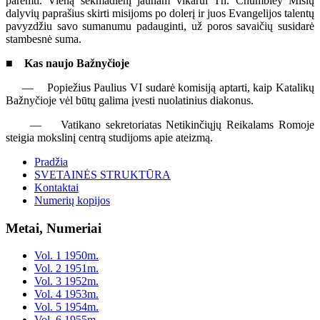
paremti. Vieną sekmadienį jaunam vikarui Th. Chumbley Mišių
dalyvių paprašius skirti misijoms po dolerį ir juos Evangelijos talentų
pavyzdžiu savo sumanumu padauginti, už poros savaičių susidarė
stambesnė suma.
■ Kas naujo Bažnyčioje
— Popiežius Paulius VI sudarė komisiją aptarti, kaip Katalikų
Bažnyčioje vėl būtų galima įvesti nuolatinius diakonus.
— Vatikano sekretoriatas Netikinčiųjų Reikalams Romoje
steigia mokslinį centrą studijoms apie ateizmą.
Pradžia
SVETAINĖS STRUKTŪRA
Kontaktai
Numerių kopijos
Metai, Numeriai
Vol. 1 1950m.
Vol. 2 1951m.
Vol. 3 1952m.
Vol. 4 1953m.
Vol. 5 1954m.
Vol. 6 1955m.