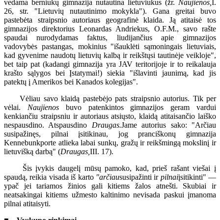
vedama berniukų gimnazija nutautina lietuviukus (žr.
Naujienos,
I.
26, str. "Lietuvių nutautinimo mokykla"). Gana greitai buvo
pastebėta straipsnio autoriaus geografinė klaida. Ją atitaisė tos
gimnazijos direktorius Leonardas Andriekus, O.F.M., savo rašte
spaudai nurodydamas faktus, liudijančius apie gimnazijos
vadovybės pastangas, mokinius "išauklėti sąmoningais lietuviais,
kad gyvenime naudotų lietuvių kalbą ir reikštųsi tautinėje veikloje",
bet taip pat (kadangi gimnazija yra JAV teritorijoje ir to reikalauja
krašto sąlygos bei Įstatymai!) siekia "išlavinti jaunimą, kad jis
patektų į Amerikos bei Kanados kolegijas".
Vėliau savo klaidą pastebėjo pats straipsnio autorius. Tik per
vėlai.
Naujienos
buvo patenkintos gimnazijos geram vardui
kenkiančiu straipsniu ir autoriaus atsiųsto, klaidą atitaisančio laiško
nespausdino. Atspausdino
Draugas.
Jame autorius sako: "Arčiau
susipažinęs, pilnai įsitikinau, jog pranciškonų gimnazija
Kennebunkporte atlieka labai sunkų, gražų ir reikšmingą mokslinį ir
lietuvišką darbą" (
Draugas,
III. 17).
Šis įvykis daugelį mūsų pamoko, kad, prieš rašant viešai į
spaudą, reikia visada iš karto
"arčiau
susipažinti ir
pilnai
įsitikinti" —
ypač jei tariamos žinios gali kitiems žalos atnešti. Skubiai ir
neatsakingai kitiems užmesto kaltinimo nevisada paskui įmanoma
pilnai atitaisyti.