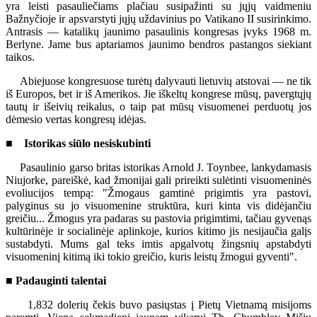
yra leisti pasauliečiams plačiau susipažinti su jųjų vaidmeniu
Bažnyčioje ir apsvarstyti jųjų uždavinius po Vatikano II susirinkimo.
Antrasis — katalikų jaunimo pasaulinis kongresas įvyks 1968 m.
Berlyne. Jame bus aptariamos jaunimo bendros pastangos siekiant
taikos.
Abiejuose kongresuose turėtų dalyvauti lietuvių atstovai — ne tik
iš Europos, bet ir iš Amerikos. Jie iškeltų kongrese mūsų, pavergtųjų
tautų ir išeivių reikalus, o taip pat mūsų visuomenei perduotų jos
dėmesio vertas kongresų idėjas.
■ Istorikas siūlo nesiskubinti
Pasaulinio garso britas istorikas Arnold J. Toynbee, lankydamasis
Niujorke, pareiškė, kad žmonijai gali prireikti sulėtinti visuomeninės
evoliucijos tempą: "Žmogaus gamtinė prigimtis yra pastovi,
palyginus su jo visuomenine struktūra, kuri kinta vis didėjančiu
greičiu... Žmogus yra padaras su pastovia prigimtimi, tačiau gyvenąs
kultūrinėje ir socialinėje aplinkoje, kurios kitimo jis nesijaučia galįs
sustabdyti. Mums gal teks imtis apgalvotų žingsnių apstabdyti
visuomeninį kitimą iki tokio greičio, kuris leistų žmogui gyventi".
■ Padauginti talentai
1,832 dolerių čekis buvo pasiųstas į Pietų Vietnamą misijoms