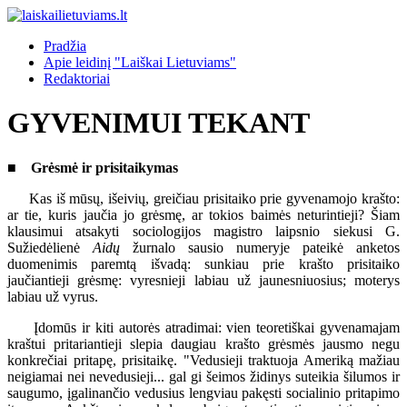
Pradžia
Apie leidinį "Laiškai Lietuviams"
Redaktoriai
GYVENIMUI TEKANT
■ Grėsmė ir prisitaikymas
Kas iš mūsų, išeivių, greičiau prisitaiko prie gyvenamojo krašto:
ar tie, kuris jaučia jo grėsmę, ar tokios baimės neturintieji? Šiam
klausimui atsakyti sociologijos magistro laipsnio siekusi G.
Sužiedėlienė
Aidų
žurnalo sausio numeryje pateikė anketos
duomenimis paremtą išvadą: sunkiau prie krašto prisitaiko
jaučiantieji grėsmę: vyresnieji labiau už jaunesniuosius; moterys
labiau už vyrus.
Įdomūs ir kiti autorės atradimai: vien teoretiškai gyvenamajam
kraštui pritariantieji slepia daugiau krašto grėsmės jausmo negu
konkrečiai pritapę, prisitaikę. "Vedusieji traktuoja Ameriką mažiau
neigiamai nei nevedusieji... gal gi šeimos židinys suteikia šilumos ir
saugumo, įgalinančio vedusius lengviau pakęsti socialinio pritapimo