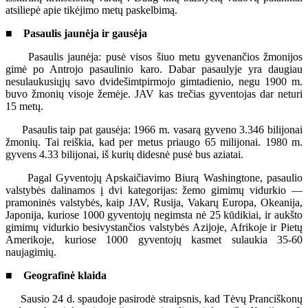
atsiliepė apie tikėjimo metų paskelbimą.
■ Pasaulis jaunėja ir gausėja
Pasaulis jaunėja: pusė visos šiuo metu gyvenančios žmonijos
gimė po Antrojo pasaulinio karo. Dabar pasaulyje yra daugiau
nesulaukusiųjų savo dvidešimtpirmojo gimtadienio, negu 1900 m.
buvo žmonių visoje žemėje. JAV kas trečias gyventojas dar neturi
15 metų.
Pasaulis taip pat gausėja: 1966 m. vasarą gyveno 3.346 bilijonai
žmonių. Tai reiškia, kad per metus priaugo 65 milijonai. 1980 m.
gyvens 4.33 bilijonai, iš kurių didesnė pusė bus aziatai.
Pagal Gyventojų Apskaičiavimo Biurą Washingtone, pasaulio
valstybės dalinamos į dvi kategorijas: žemo gimimų vidurkio —
pramoninės valstybės, kaip JAV, Rusija, Vakarų Europa, Okeanija,
Japonija, kuriose 1000 gyventojų negimsta nė 25 kūdikiai, ir aukšto
gimimų vidurkio besivystančios valstybės Azijoje, Afrikoje ir Pietų
Amerikoje, kuriose 1000 gyventojų kasmet sulaukia 35-60
naujagimių.
■ Geografinė klaida
Sausio 24 d. spaudoje pasirodė straipsnis, kad Tėvų Pranciškonų