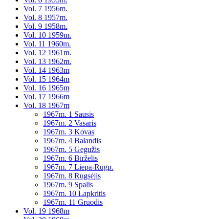
Vol. 7 1956m.
Vol. 8 1957m.
Vol. 9 1958m.
Vol. 10 1959m.
Vol. 11 1960m.
Vol. 12 1961m.
Vol. 13 1962m.
Vol. 14 1963m
Vol. 15 1964m
Vol. 16 1965m
Vol. 17 1966m
Vol. 18 1967m
1967m. 1 Sausis
1967m. 2 Vasaris
1967m. 3 Kovas
1967m. 4 Balandis
1967m. 5 Gegužis
1967m. 6 Birželis
1967m. 7 Liepa-Rugp.
1967m. 8 Rugsėjis
1967m. 9 Spalis
1967m. 10 Lapkritis
1967m. 11 Gruodis
Vol. 19 1968m