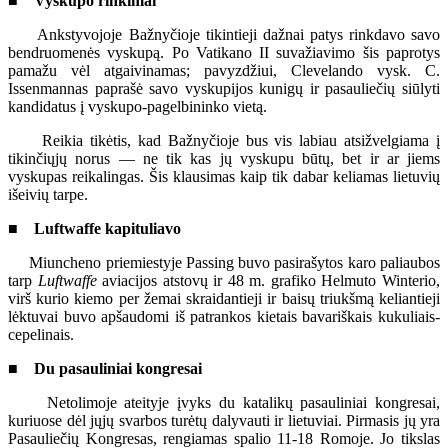
■ Vyskupo rinkimai
Ankstyvojoje Bažnyčioje tikintieji dažnai patys rinkdavo savo
bendruomenės vyskupą. Po Vatikano II suvažiavimo šis paprotys
pamažu vėl atgaivinamas; pavyzdžiui, Clevelando vysk. C.
Issenmannas paprašė savo vyskupijos kunigų ir pasauliečių siūlyti
kandidatus į vyskupo-pagelbininko vietą.
Reikia tikėtis, kad Bažnyčioje bus vis labiau atsižvelgiama į
tikinčiųjų norus — ne tik kas jų vyskupu būtų, bet ir ar jiems
vyskupas reikalingas. Šis klausimas kaip tik dabar keliamas lietuvių
išeivių tarpe.
■ Luftwaffe kapituliavo
Miuncheno priemiestyje Passing buvo pasirašytos karo paliaubos
tarp
Luftwaffe
aviacijos atstovų ir 48 m. grafiko Helmuto Winterio,
virš kurio kiemo per žemai skraidantieji ir baisų triukšmą keliantieji
lėktuvai buvo apšaudomi iš patrankos kietais bavariškais kukuliais-
cepelinais.
■ Du pasauliniai kongresai
Netolimoje ateityje įvyks du katalikų pasauliniai kongresai,
kuriuose dėl jųjų svarbos turėtų dalyvauti ir lietuviai. Pirmasis jų yra
Pasauliečių Kongresas, rengiamas spalio 11-18 Romoje. Jo tikslas