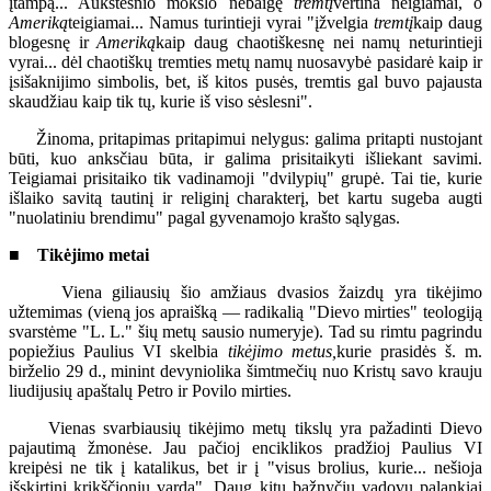
įtampą... Aukštesnio mokslo nebaigę
tremtį
vertina neigiamai, o
Ameriką
teigiamai... Namus turintieji vyrai "įžvelgia
tremtį
kaip daug
blogesnę ir
Ameriką
kaip daug chaotiškesnę nei namų neturintieji
vyrai... dėl chaotiškų tremties metų namų nuosavybė pasidarė kaip ir
įsišaknijimo simbolis, bet, iš kitos pusės, tremtis gal buvo pajausta
skaudžiau kaip tik tų, kurie iš viso sėslesni".
Žinoma, pritapimas pritapimui nelygus: galima pritapti nustojant
būti, kuo anksčiau būta, ir galima prisitaikyti išliekant savimi.
Teigiamai prisitaiko tik vadinamoji "dvilypių" grupė. Tai tie, kurie
išlaiko savitą tautinį ir religinį charakterį, bet kartu sugeba augti
"nuolatiniu brendimu" pagal gyvenamojo krašto sąlygas.
■ Tikėjimo metai
Viena giliausių šio amžiaus dvasios žaizdų yra tikėjimo
užtemimas (vieną jos apraišką — radikalią "Dievo mirties" teologiją
svarstėme "L. L." šių metų sausio numeryje). Tad su rimtu pagrindu
popiežius Paulius VI skelbia
tikėjimo metus,
kurie prasidės š. m.
birželio 29 d., minint devyniolika šimtmečių nuo Kristų savo krauju
liudijusių apaštalų Petro ir Povilo mirties.
Vienas svarbiausių tikėjimo metų tikslų yra pažadinti Dievo
pajautimą žmonėse. Jau pačioj enciklikos pradžioj Paulius VI
kreipėsi ne tik į katalikus, bet ir į "visus brolius, kurie... nešioja
išskirtinį krikščionių vardą". Daug kitų bažnyčių vadovų palankiai