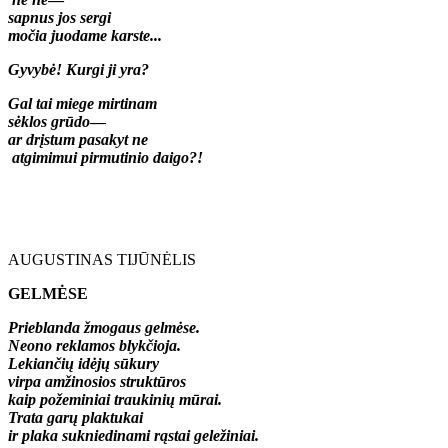
sapnus jos sergi
močia juodame karste...
Gyvybė! Kurgi ji yra?
Gal tai miege mirtinam
sėklos grūdo
—
ar drįstum pasakyt ne
atgimimui pirmutinio daigo?!
AUGUSTINAS TIJŪNĖLIS
GELMĖSE
Prieblanda žmogaus gelmėse.
Neono reklamos blykčioja.
Lekiančių idėjų sūkury
virpa amžinosios struktūros
kaip požeminiai traukinių mūrai.
Trata garų plaktukai
ir plaka sukniedinami rąstai geležiniai.