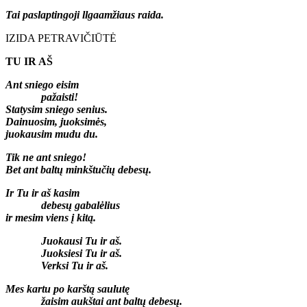
Tai paslaptingoji llgaamžiaus raida.
IZIDA PETRAVIČIŪTĖ
TU IR AŠ
Ant sniego eisim
pažaisti!
Statysim sniego senius.
Dainuosim, juoksimės,
juokausim mudu du.
Tik ne ant sniego!
Bet ant baltų minkštučių debesų.
Ir Tu ir aš kasim
debesų gabalėlius
ir mesim viens į kitą.
Juokausi Tu ir aš.
Juoksiesi Tu ir aš.
Verksi Tu ir aš.
Mes kartu po karštą saulutę
žaisim aukštai ant baltų debesų.