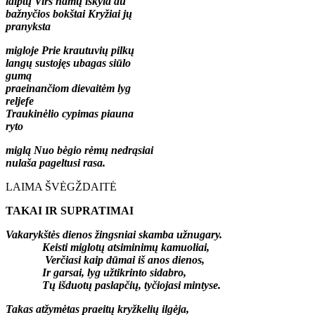
laiptų Virš namų iškyla du
bažnyčios bokštai Kryžiai jų
pranyksta
migloje Prie krautuvių pilkų
langų sustojęs ubagas siūlo
gumą
praeinančiom dievaitėm lyg
reljefe
Traukinėlio cypimas piauna
ryto
miglą Nuo bėgio rėmų nedrąsiai
nulaša pageltusi rasa.
LAIMA ŠVĖGŽDAITĖ
TAKAI IR SUPRATIMAI
Vakarykštės dienos žingsniai skamba užnugary.
Keisti miglotų atsiminimų kamuoliai,
Verčiasi kaip dūmai iš anos dienos,
Ir garsai, lyg užtikrinto sidabro,
Tų išduotų paslapčių, tyčiojasi mintyse.
Takas atžymėtas praeitų kryžkelių ilgėja,