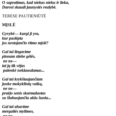
O supratimas, kad niekas nieku ir lieka,
Darosi skaudi jaunystės realybė.
TERESE PAUTIENIŪTĖ
MĮSLĖ
Gyvybė
—
kurgi ji yra,
kur paslėpta
jos nestojančio ritmo mįslė?
Gal tai lingavime
plonam stiebe gėlės,
ne ne
—
tai ją tik vėjas
palenkė neklausdamas...
Gal tai krykštaujančiam
juoke mokyklinių vaikų,
ne ne
—
praėjo senis skarmaluotas
su šlubuojančiu aklu šuniu...
Gal tai alsavime
mergaitės mylimos,
ne ne
—