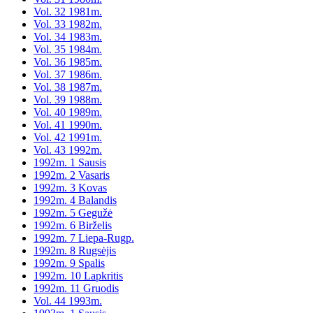
Vol. 32 1981m.
Vol. 33 1982m.
Vol. 34 1983m.
Vol. 35 1984m.
Vol. 36 1985m.
Vol. 37 1986m.
Vol. 38 1987m.
Vol. 39 1988m.
Vol. 40 1989m.
Vol. 41 1990m.
Vol. 42 1991m.
Vol. 43 1992m.
1992m. 1 Sausis
1992m. 2 Vasaris
1992m. 3 Kovas
1992m. 4 Balandis
1992m. 5 Gegužė
1992m. 6 Birželis
1992m. 7 Liepa-Rugp.
1992m. 8 Rugsėjis
1992m. 9 Spalis
1992m. 10 Lapkritis
1992m. 11 Gruodis
Vol. 44 1993m.