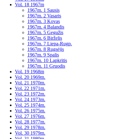
Vol. 18 1967m
1967m. 1 Sausis
1967m. 2 Vasaris
1967m. 3 Kovas
1967m. 4 Balandis
1967m. 5 Gegužis
1967m. 6 Birželis
1967m. 7 Liepa-Rugp.
1967m. 8 Rugsėjis
1967m. 9 Spalis
1967m. 10 Lapkritis
1967m. 11 Gruodis
Vol. 19 1968m
Vol. 20 1969m.
Vol. 21 1970m.
Vol. 22 1971m.
Vol. 23 1972m.
Vol. 24 1973m.
Vol. 25 1974m.
Vol. 26 1975m.
Vol. 27 1976m.
Vol. 28 1977m.
Vol. 29 1978m.
Vol. 30 1979m.
Vol. 31 1980m.