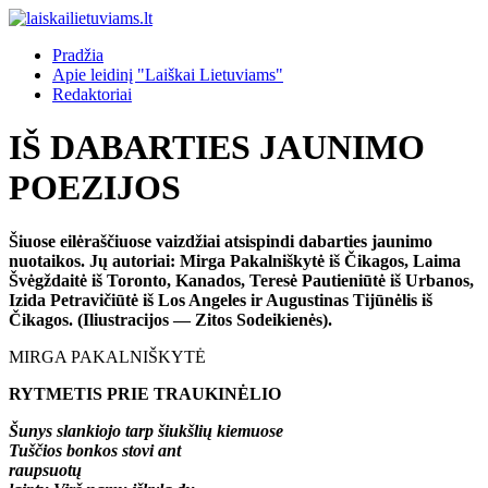
Pradžia
Apie leidinį "Laiškai Lietuviams"
Redaktoriai
IŠ DABARTIES JAUNIMO
POEZIJOS
Šiuose eilėraščiuose vaizdžiai atsispindi dabarties jaunimo
nuotaikos. Jų autoriai: Mirga Pakalniškytė iš Čikagos, Laima
Švėgždaitė iš Toronto, Kanados, Teresė Pautieniūtė iš Urbanos,
Izida Petravičiūtė iš Los Angeles ir Augustinas Tijūnėlis iš
Čikagos. (Iliustracijos — Zitos Sodeikienės).
MIRGA PAKALNIŠKYTĖ
RYTMETIS PRIE TRAUKINĖLIO
Šunys slankiojo tarp šiukšlių kiemuose
Tuščios bonkos stovi ant
raupsuotų