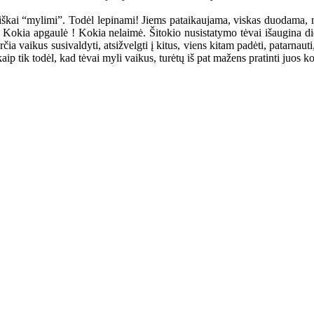
iškai “mylimi”. Todėl lepinami! Jiems pataikaujama, viskas duodama, n
! Kokia apgaulė ! Kokia nelaimė. Šitokio nusistatymo tėvai išaugina di
ia vaikus susivaldyti, atsižvelgti į kitus, viens kitam padėti, patarnaut
ip tik todėl, kad tėvai myli vaikus, turėtų iš pat mažens pratinti juos ko