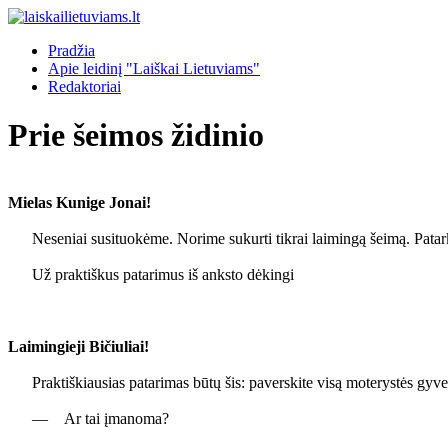
Pradžia
Apie leidinį "Laiškai Lietuviams"
Redaktoriai
Prie šeimos židinio
Mielas Kunige Jonai!
Neseniai susituokėme. Norime sukurti tikrai laimingą šeimą. Patarki
Už praktiškus patarimus iš anksto dėkingi
Laimingieji Bičiuliai!
Praktiškiausias patarimas būtų šis: paverskite visą moterystės gyv
— Ar tai įmanoma?