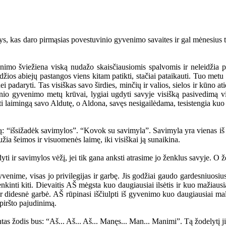
s daro pirmąsias povestuvinio gyvenimo savaites ir gal mėnesius toki
 šviežiena viską nudažo skaisčiausiomis spalvomis ir neleidžia pasir
irdžios abiejų pastangos viens kitam patikti, stačiai pataikauti. Tuo me
ei padaryti. Tas visiškas savo širdies, minčių ir valios, sielos ir kūno
nio gyvenimo metų krūvai, lygiai ugdyti savyje visišką pasivedimą vi
yti laimingą savo Aldutę, o Aldona, savęs nesigailėdama, tesistengia kuo 
išsižadėk savimylos”. “Kovok su savimyla”. Savimyla yra vienas iš arš
ia šeimos ir visuomenės laimę, iki visiškai ją sunaikina.
ir savimylos vėžį, jei tik gana anksti atrasime jo ženklus savyje. O žen
 visas jo privilegijas ir garbę. Jis godžiai gaudo gardesniuosius ką
itenkinti kiti. Dievaitis AŠ mėgsta kuo daugiausiai ilsėtis ir kuo mažiaus
 ir didesnė garbė. AŠ rūpinasi iščiulpti iš gyvenimo kuo daugiausiai m
 piršto pajudinimą.
 žodis bus: “Aš... Aš... Aš... Manęs... Man... Manimi”. Tą žodelytį jis