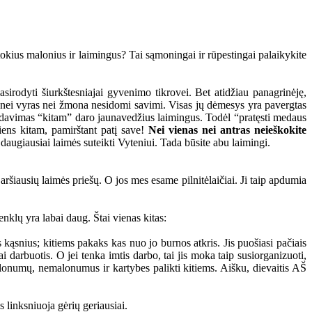
us malonius ir laimingus? Tai sąmoningai ir rūpestingai palaikykite
odyti šiurkštesniajai gyvenimo tikrovei. Bet atidžiau panagrinėję,
tu nei vyras nei žmona nesidomi savimi. Visas jų dėmesys yra pavergtas
 atidavimas “kitam” daro jaunavedžius laimingus. Todėl “pratęsti medaus
ens kitam, pamirštant patį save!
Nei vienas nei antras neieškokite
daugiausiai laimės suteikti Vyteniui. Tada būsite abu laimingi.
iausių laimės priešų. O jos mes esame pilnitėlaičiai. Ji taip apdumia
klų yra labai daug. Štai vienas kitas:
snius; kitiems pakaks kas nuo jo burnos atkris. Jis puošiasi pačiais
iai darbuotis. O jei tenka imtis darbo, tai jis moka taip susiorganizuoti,
alonumų, nemalonumus ir kartybes palikti kitiems. Aišku, dievaitis AŠ
 linksniuoja gėrių geriausiai.