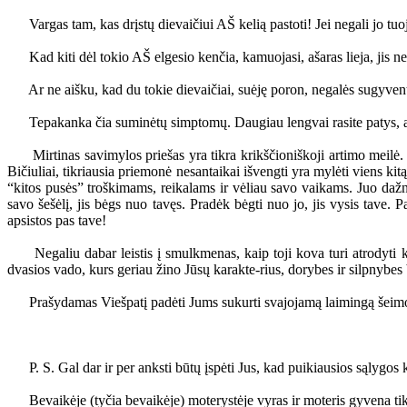
Vargas tam, kas drįstų dievaičiui AŠ kelią pastoti! Jei negali jo tuo
Kad kiti dėl tokio AŠ elgesio kenčia, kamuojasi, ašaras lieja, jis nemat
Ar ne aišku, kad du tokie dievaičiai, suėję poron, negalės sugyventi
Tepakanka čia suminėtų simptomų. Daugiau lengvai rasite patys, a
Mirtinas savimylos priešas yra tikra krikščioniškoji artimo meilė. V
Bičiuliai, tikriausia priemonė nesantaikai išvengti yra mylėti viens ki
“kitos pusės” troškimams, reikalams ir vėliau savo vaikams. Juo dažnia
savo šešėlį, jis bėgs nuo tavęs. Pradėk bėgti nuo jo, jis vysis tave. P
apsistos pas tave!
Negaliu dabar leistis į smulkmenas, kaip toji kova turi atrodyti k
dvasios vado, kurs geriau žino Jūsų karakte-rius, dorybes ir silpnybes 
Prašydamas Viešpatį padėti Jums sukurti svajojamą laimingą šeimos
P. S. Gal dar ir per anksti būtų įspėti Jus, kad puikiausios sąlygos kl
Bevaikėje (tyčia bevaikėje) moterystėje vyras ir moteris gyvena tik 