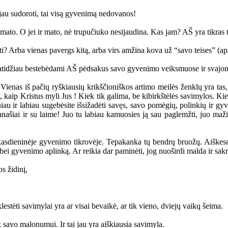
jau sudoroti, tai visą gyvenimą nedovanos!
o. O jei ir mato, nė trupučiuko nesijaudina. Kas jam? AŠ yra tikras tiron
? Arba vienas pavergs kitą, arba virs amžina kova už “savo teises” (ap
tidžiau bestebėdami AŠ pėdsakus savo gyvenimo veiksmuose ir svajon
ienas iš pačių ryškiausių krikščioniškos artimo meilės ženklų yra tas,
tą, kaip Kristus myli Jus ! Kiek tik galima, be kibirkštėlės savimylos. Ki
u ir labiau sugebėsite išsižadėti savęs, savo pomėgių, polinkių ir gyven
anašiai ir su laime! Juo tu labiau kamuosies ją sau paglemžti, juo mažia
asdieninėje gyvenimo tikrovėje. Tepakanka tų bendrų bruožų. Aiškesni
bei gyvenimo aplinką. Ar reikia dar paminėti, jog nuoširdi malda ir sakr
 židinį,
estėti savimylai yra ar visai bevaikė, ar tik vieno, dviejų vaikų šeima.
savo malonumui. Ir tai jau yra aiškiausia savimyla.