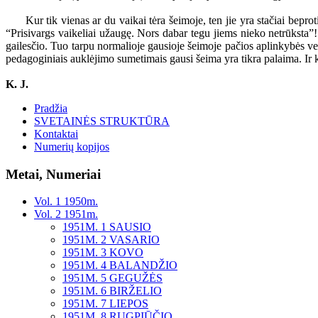
Kur tik vienas ar du vaikai tėra šeimoje, ten jie yra stačiai beprot
“Prisivargs vaikeliai užaugę. Nors dabar tegu jiems nieko netrūksta”
gailesčio. Tuo tarpu normalioje gausioje šeimoje pačios aplinkybės verč
pedagoginiais auklėjimo sumetimais gausi šeima yra tikra palaima. Ir ka
K. J.
Pradžia
SVETAINĖS STRUKTŪRA
Kontaktai
Numerių kopijos
Metai, Numeriai
Vol. 1 1950m.
Vol. 2 1951m.
1951M. 1 SAUSIO
1951M. 2 VASARIO
1951M. 3 KOVO
1951M. 4 BALANDŽIO
1951M. 5 GEGUŽĖS
1951M. 6 BIRŽELIO
1951M. 7 LIEPOS
1951M. 8 RUGPIŪČIO