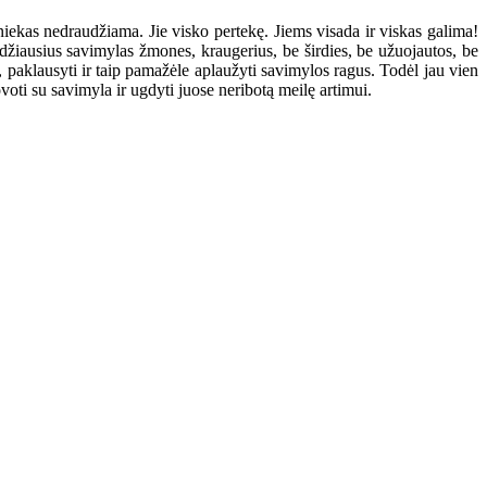
iekas nedraudžiama. Jie visko pertekę. Jiems visada ir viskas galima!
džiausius savimylas žmones, kraugerius, be širdies, be užuojautos, be
i, paklausyti ir taip pamažėle aplaužyti savimylos ragus. Todėl jau vien
voti su savimyla ir ugdyti juose neribotą meilę artimui.