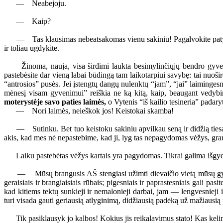
— Neabejoju.
— Kaip?
— Tas klausimas nebeatsakomas vienu sakiniu! Pagalvokite patys, ka
ir toliau ugdykite.
Žinoma, nauja, visa širdimi laukta besimylinčiųjų bendro gyvenimo
pastebėsite dar vieną labai būdingą tam laikotarpiui savybę: tai nuoš
“antrosios” pusės. Jei įstengtų dangų nulenktų “jam”, “jai” laimingesn
mėnesį visam gyvenimui” reiškia ne ką kitą, kaip, beaugant vedybi
moterystėje savo paties laimės,
o Vytenis “iš kailio tesineria” padar
— Nori laimės, neieškok jos! Keistokai skamba!
— Sutinku. Bet tuo keistoku sakiniu apvilkau seną ir didžią tiesą: “
akis, kad mes nė nepastebime, kad ji, lyg tas nepagydomas vėžys, grauž
Laiku pastebėtas vėžys kartais yra pagydomas. Tikrai galima išgydyti 
— Mūsų brangusis AŠ stengiasi užimti dievaičio vietą mūsų gyvenime,
geraisiais ir brangiaisiais rūbais; pigesniais ir paprastesniais gali pas
kad kitiems tektų sunkieji ir nemalonieji darbai, jam — lengvesnieji
turi visada gauti geriausią atlyginimą, didžiausią padėką už mažiausią
Tik pasiklausyk jo kalbos! Kokius jis reikalavimus stato! Kas kelintas