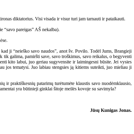
as diktatorius. Visi visada ir visur turi jam tarnauti ir pataikauti.
ie “savo pareigas” AŠ nekalba).
ėse.
 kad ji “neieško savo naudos”, anot šv. Povilo. Todėl Jums, Brangieji
ek tik galima, pamiršti save, savo troškimus, savo reikalus, o begyventi
ti kito labui, juo geriau sugyvensite ir laimingesni būsite. Jei vysies
u jos tematysi. Juo labiau stengsies ją kitiems suteikti, juo mieliau ji
ų ir praktiškesnių patarimų turėtumėte klaustis savo nuodėmklausio,
amentai yra būtinieji ginklai šitoje meilės kovoje su savimyla?
Jūsų Kunigas Jonas.