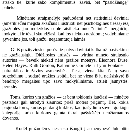
atsako tie, kurie sako komplimentus, žavisi, bet “pasidžiaugę”
palieka.
Minėtame straipsnelyje paduodami net statistiniai daviniai
(amerikiečiai mėgsta skaičiais iliustruoti net psichologines tiesas) esą
gražuolės jau mokyklos suole atsilieka nuo “eilinių” mergaičių;
mokytojai ir tėvai skundžiasi, kad jos niekuo nesidomi; vedybiniame
gyvenime jos, toli gražu, negarantuoja laimės.
Gi iš pozityviosios pusės tie patys daviniai kalba už pasisekimą
ne gražiausiųjų. Didžiosios artistės — tvirtina minėto straipsnio
autorius — beveik niekad nėra gražios moterys, Eleonora Duse,
Helen Hayes, Ruth Gordon, Katharine Cornele ir Lynn Fontane —
patrauklios ir žavios asmenybės. Tiesa, viena kita iš jų savo
sugebėjimu... sudarė gražios įspūdį, bet nė viena iš jų neišsiskyrė iš
bendrojo mergaitės tipo savo mokykliniame, atsieit jaunystės,
periode.
Toms, kurios yra gražios — ar bent tokiomis jaučiasi — minėtos
pastabos gali atrodyti žiaurios: prieš moters prigimtį. Bet, kokia
paguoda toms, kurios perdaug kuklios, kad įrašydintų save į gražiųjų
kategoriją, arba kurioms gamta tikrai pašykštėjo neužtarnautos
dovanos.
Kodėl gražuolėms nesiseka išaugti į asmenybes? Juk būtų