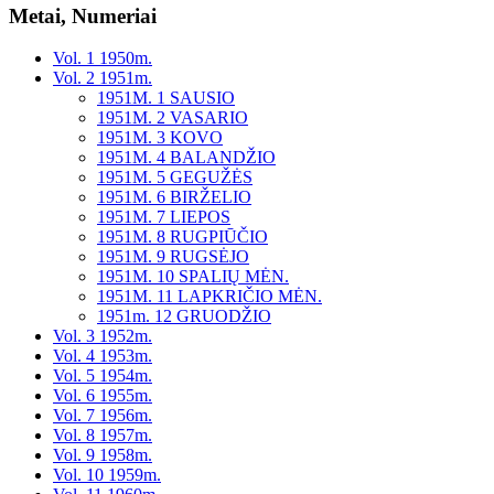
Metai, Numeriai
Vol. 1 1950m.
Vol. 2 1951m.
1951M. 1 SAUSIO
1951M. 2 VASARIO
1951M. 3 KOVO
1951M. 4 BALANDŽIO
1951M. 5 GEGUŽĖS
1951M. 6 BIRŽELIO
1951M. 7 LIEPOS
1951M. 8 RUGPIŪČIO
1951M. 9 RUGSĖJO
1951M. 10 SPALIŲ MĖN.
1951M. 11 LAPKRIČIO MĖN.
1951m. 12 GRUODŽIO
Vol. 3 1952m.
Vol. 4 1953m.
Vol. 5 1954m.
Vol. 6 1955m.
Vol. 7 1956m.
Vol. 8 1957m.
Vol. 9 1958m.
Vol. 10 1959m.