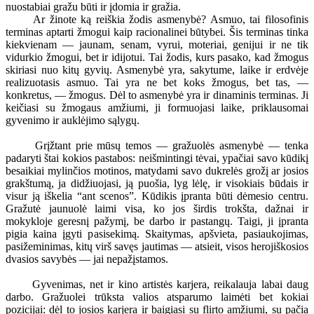
nuostabiai gražu būti ir įdomia ir gražia.
Ar žinote ką reiškia žodis asmenybė? Asmuo, tai filosofinis
terminas aptarti žmogui kaip racionalinei būtybei. Šis terminas tinka
kiekvienam — jaunam, senam, vyrui, moteriai, genijui ir ne tik
vidurkio žmogui, bet ir idijotui. Tai žodis, kurs pasako, kad žmogus
skiriasi nuo kitų gyvių. Asmenybė yra, sakytume, laike ir erdvėje
realizuotasis asmuo. Tai yra ne bet koks žmogus, bet tas, —
konkretus, — žmogus. Dėl to asmenybė yra ir dinaminis terminas. Ji
keičiasi su žmogaus amžiumi, ji formuojasi laike, priklausomai
gyvenimo ir auklėjimo sąlygų.
Grįžtant prie mūsų temos — gražuolės asmenybė — tenka
padaryti štai kokios pastabos: neišmintingi tėvai, ypačiai savo kūdikį
besaikiai mylinčios motinos, matydami savo dukrelės grožį ar josios
grakštumą, ja didžiuojasi, ją puošia, lyg lėlę, ir visokiais būdais ir
visur ją iškelia “ant scenos”. Kūdikis įpranta būti dėmesio centru.
Gražutė jaunuolė laimi visa, ko jos širdis trokšta, dažnai ir
mokykloje geresnį pažymį, be darbo ir pastangų. Taigi, ji įpranta
pigia kaina įgyti pasisekimą. Skaitymas, apšvieta, pasiaukojimas,
pasižeminimas, kitų virš savęs jautimas — atsieit, visos herojiškosios
dvasios savybės — jai nepažįstamos.
Gyvenimas, net ir kino artistės karjera, reikalauja labai daug
darbo. Gražuolei trūksta valios atsparumo laimėti bet kokiai
pozicijai: dėl to josios karjera ir baigiasi su flirto amžiumi, su pačia