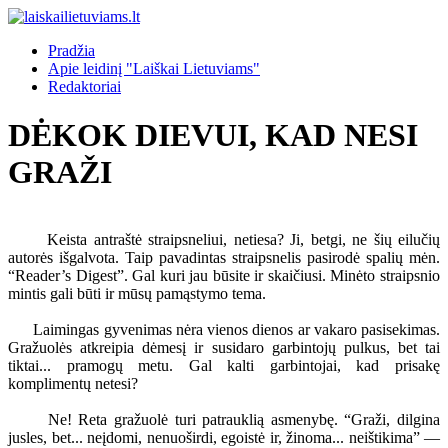
Pradžia
Apie leidinį "Laiškai Lietuviams"
Redaktoriai
DĖKOK DIEVUI, KAD NESI
GRAŽI
Keista antraštė straipsneliui, netiesa? Ji, betgi, ne šių eilučių
autorės išgalvota. Taip pavadintas straipsnelis pasirodė spalių mėn.
“Reader’s Digest”. Gal kuri jau būsite ir skaičiusi. Minėto straipsnio
mintis gali būti ir mūsų pamąstymo tema.
Laimingas gyvenimas nėra vienos dienos ar vakaro pasisekimas.
Gražuolės atkreipia dėmesį ir susidaro garbintojų pulkus, bet tai
tiktai... pramogų metu. Gal kalti garbintojai, kad prisakę
komplimentų netesi?
Ne! Reta gražuolė turi patrauklią asmenybę. “Graži, dilgina
jusles, bet... neįdomi, nenuoširdi, egoistė ir, žinoma... neištikima” —