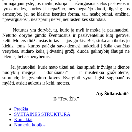
pirmąja jaunyste; jos meilių istorija — išvargusios sielos pastovios ir
tyros meilės, kurios ji nepažino, nes negalėjo duoti, ilgesiu; jos
asmenybė, jei ne klasine isterijos forma, tai, neabejotinai, amžinai
“pavargusios”, neatsparių nervų neurastenikės skundais.
Neturtas yra dorybė, tų, kurie ją myli ir moka ja pasinaudoti.
Neturto dorybė gimdo šventuosius ir pasišventėlius kitų gerovei
kelti. Moters didžiausias turtas — jos grožis. Bet, stoka ar ribotas jo
kiekis, toms, kurios pajėgia savo dėmesį nukreipti į šalia esančias
vertybes, atidaro kelią į dvasinį grožį, duoda galimybių išaugti ne
lėlėmis, bet asmenybėmis.
Jei jaunuoliai, kurie mato tiktai tai, kas spindi ir žvilga ir dienos
nuotykių mėgėjai— “donžuanai” — ir nusilenkia gražuolėms,
subrendę ir gyvenimo kovos išvarginti vyrai ilgisi sugebančios
mylėti, atsieit aukotis ir kelti, moters.
Ag. Šidlauskaitė
Iš “Tėv. Žib.”
Pradžia
SVETAINĖS STRUKTŪRA
Kontaktai
Numerių kopijos