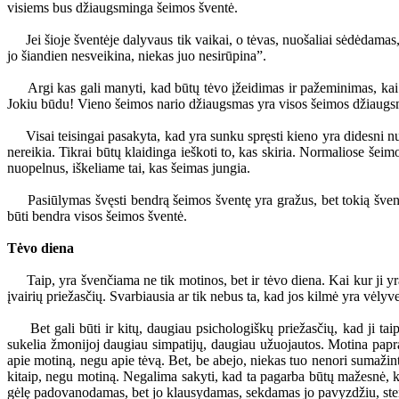
visiems bus džiaugsminga šeimos šventė.
Jei šioje šventėje dalyvaus tik vaikai, o tėvas, nuošaliai sėdėdamas, 
jo šiandien nesveikina, niekas juo nesirūpina”.
Argi kas gali manyti, kad būtų tėvo įžeidimas ir pažeminimas, kai 
Jokiu būdu! Vieno šeimos nario džiaugsmas yra visos šeimos džiaugs
Visai teisingai pasakyta, kad yra sunku spręsti kieno yra didesni nuop
nereikia. Tikrai būtų klaidinga ieškoti to, kas skiria. Normaliose šei
nuopelnus, iškeliame tai, kas šeimas jungia.
Pasiūlymas švęsti bendrą šeimos šventę yra gražus, bet tokią švent
būti bendra visos šeimos šventė.
Tėvo diena
Taip, yra švenčiama ne tik motinos, bet ir tėvo diena. Kai kur ji yra 
įvairių priežasčių. Svarbiausia ar tik nebus ta, kad jos kilmė yra vėlyv
Bet gali būti ir kitų, daugiau psichologiškų priežasčių, kad ji tai
sukelia žmonijoj daugiau simpatijų, daugiau užuojautos. Motina papras
apie motiną, negu apie tėvą. Bet, be abejo, niekas tuo nenori sumažinti 
kitaip, negu motiną. Negalima sakyti, kad ta pagarba būtų mažesnė, k
gėlę padovanodamas, bet jo klausydamas, sekdamas jo pavyzdžiu, stengd