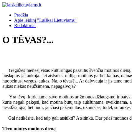
Pradžia
Apie leidinį "Laiškai Lietuviams"
Redaktoriai
O TĖVAS?...
Gegužės mėnesį visas kultūringas pasaulis švenčia motinos dieną. Sve
puslapius jai aukoja. Jei atsisuksi radiją, motinos garbei kalbas, dain
nuopelnus, vargus, aukas. Na, o tėvas?... Ar dalyvauja ir jis tame moti
aukas niekas neužsimena, nepagalvoja?
Yra tėvų, kurie tame savo motinos ar žmonos džiaugsme ir patys akty
kurie negali pakęsti, kad motina būtų taip aukštinama, sveikinama, ap
nesidžiaugia, bet liūdi, jaučiasi pažemintas, užmirštas, todėl, suraukę
Gal netikėsite, kad taip gali atsitikti? Atsitinka. Dar prieš motinos di
Tėvo mintys motinos dieną