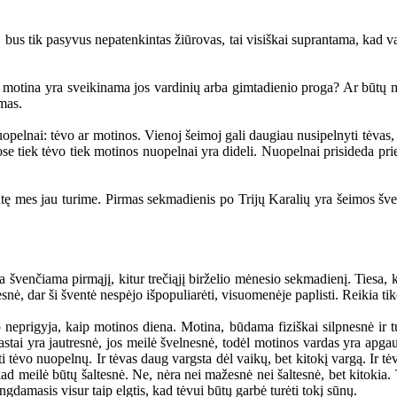
bus tik pasyvus nepatenkintas žiūrovas, tai visiškai suprantama, kad vaik
motina yra sveikinama jos vardinių arba gimtadienio proga? Ar būtų mo
mas.
elnai: tėvo ar motinos. Vienoj šeimoj gali daugiau nusipelnyti tėvas, k
mose tiek tėvo tiek motinos nuopelnai yra dideli. Nuopelnai prisideda pr
ę mes jau turime. Pirmas sekmadienis po Trijų Karalių yra šeimos šven
švenčiama pirmąjį, kitur trečiąjį birželio mėnesio sekmadienį. Tiesa, k
esnė, dar ši šventė nespėjo išpopuliarėti, visuomenėje paplisti. Reikia tik
p neprigyja, kaip motinos diena. Motina, būdama fiziškai silpnesnė ir
tai yra jautresnė, jos meilė švelnesnė, todėl motinos vardas yra apgau
tėvo nuopelnų. Ir tėvas daug vargsta dėl vaikų, bet kitokį vargą. Ir tėvas
ad meilė būtų šaltesnė. Ne, nėra nei mažesnė nei šaltesnė, bet kitoki
amasis visur taip elgtis, kad tėvui būtų garbė turėti tokį sūnų.