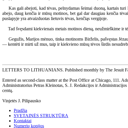
Kas gali abejoti, kad tėvas, pelnydamas šeimai duoną, kartais turi lab
abejo, daug kenčia ir mūsų motinos, bet gal dar daugiau kenčia tėvai
puslapyje yra atvaizduotas lietuvis tėvas, kenčiąs vergijoje.
Tad švęsdami kiekvienais metais motinos dieną, neužmirškime ir tė
Gegužis, Marijos mėnuo, tinka motinoms Birželis, pašvęstas Jėzaus Š
— kentėti ir mirti už mus, taip ir kiekvieno mūsų tėvos širdis nesudreba
LETTERS TO LITHUANIANS. Published monthly by The Jesuit Fathers of
Entered as second-class matter at the Post Office at Chicago, 111.
Administratorius Petras Kleinotas, S. J. Redakcijos ir Administracij
centų.
Vinjetės J. Pilipausko
Pradžia
SVETAINĖS STRUKTŪRA
Kontaktai
Numerių kopijos