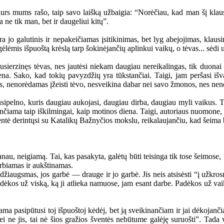
rs mums rašo, taip savo laišką užbaigia: “Norėčiau, kad man šį klausi
ne tik man, bet ir daugeliui kitų”.
jo galutinis ir nepakeičiamas įsitikinimas, bet lyg abejojimas, klausi
ėmis išpuoštą krėslą tarp šokinėjančių aplinkui vaikų, o tėvas... sėdi 
zinęs tėvas, nes jautėsi niekam daugiau nereikalingas, tik duonai pel
ena. Sako, kad tokių pavyzdžių yra tūkstančiai. Taigi, jam peršasi išv
os, nenorėdamas įžeisti tėvo, nesveikina dabar nei savo žmonos, nes nen
elno, kuris daugiau aukojasi, daugiau dirba, daugiau myli vaikus. Taigi
švenčiama taip iškilmingai, kaip motinos diena. Taigi, autoriaus nuomone,
ventė derintųsi su Katalikų Bažnyčios mokslu, reikalaujančiu, kad šeima
u, neigiamą. Tai, kas pasakyta, galėtų būti teisinga tik tose šeimose, k
erbiamas ir aukštinamas.
augsmas, jos garbė — drauge ir jo garbė. Jis neis atsisėsti “į užkrosn
 padėkos už viską, ką ji atlieka namuose, jam esant darbe. Padėkos už va
ma pasipūtusi toj išpuoštoj kėdėj, bet ją sveikinančiam ir jai dėkojan
jei ne jis, tai nė šios gražios šventės nebūtume galėję suruošti”. Tada