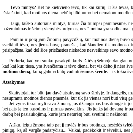
Tėvo mintys? Bet ne kiekvieno tėvo, tik kai kurių. Ir šis tėvas, ku
išsiaiškinti, kad motinos diena nebūtų liūdnumo bei nemalonumo diena 
Taigi, laiško autoriaus mintys, kurias čia trumpai paminėsime, nėra 
pažeminimas ir šeimų vienybės ardymas, nes “motina yra sodinama į gėl
Pamini ir porą jam žinomų pavyzdžių, kur motinos dieną buvo susier
sveikinti tėvo, nes jiems buvę pranešta, kad šiandien tik motinos di
prisipažįsta, kad dėl šios priežasties niekados nesveikinęs savo motin
Priduria, kad yra sunku pasakyti, kuris iš tėvų šeimoje daugiau nusip
kad kai kur, tiesa, yra švenčiama ir tėvo diena, bet vis dėlto ji nėra 
motinos dieną
, kurią galima būtų vadinti
šeimos švente
. Tik tokia š
Atsakymas
Skaitytojai, tur būt, jau davė atsakymą savo širdyje. Ir daugelis, mana
nesupranta motinos dienos prasmės, kur tik jis vienas nori būti visų g
Jei vyras tikrai myli savo žmoną, jos džiaugsmas bus drauge ir jo dži
bet pats ją ten pasodins ir pirmas pasveikins. Jis įteiks jai dovaną ir
darbų bei pasiaukojimų, kurie jam neturėtų būti svetimi ir nežinomi.
Aišku, jeigu žmona taip pat jį mylės ir bus protinga, nesėdės tylėda
pinigų, ką aš vargšė padaryčiau... Vaikai, padėkokit ir tėveliui, nes 