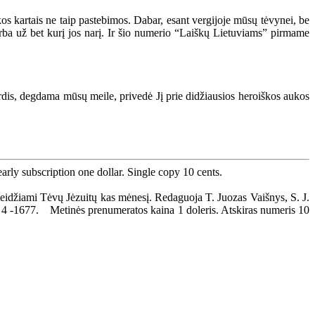
kos kartais ne taip pastebimos. Dabar, esant vergijoje mūsų tėvynei, be
arba už bet kurį jos narį. Ir šio numerio “Laiškų Lietuviams” pirmame
dis, degdama mūsų meile, privedė Jį prie didžiausios heroiškos aukos
ly subscription one dollar. Single copy 10 cents.
idžiami Tėvų Jėzuitų kas mėnesį. Redaguoja T. Juozas Vaišnys, S. J.
ck 4 -1677. Metinės prenumeratos kaina 1 doleris. Atskiras numeris 10