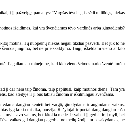
ai, į jį pažvelgę, pamanys: “Vargšas tėvelis, jis sėdi nuliūdęs, niekas
tinos įžeidimas, kai yra švenčiamos tėvo vardinės arba gimtadienis?
itoj motina. Tų nuopelnų niekas negali tiksliai pasverti. Bet juk to nė
ie šeimos jungimo, bet ne prie skaldymo. Taigi, iškeldami vieno ar kito
tė. Pagaliau jau minėjome, kad kiekvieno šeimos nario šventė turėtų
ad ji dar nėra taip žinoma, taip paplitusi, kaip motinos diena. Tam yra
ėtis, kad ateityje ir ji bus labiau žinoma ir iškilmingau švenčama.
 turėdama daugiau kentėti bei vargti, gimdydama ir augindama vaikus,
btas lyg kokia mistika, poezija. Rašytojai ir poetai daug daugiau rašo
 myli savo vaikus, bet kitokia meile. Ir vaikai jį gerbia ir jį myli, bet
a. Tėvą vaikas gal daugiau pagerbia ne meilų žodį jam pasakydamas, ne