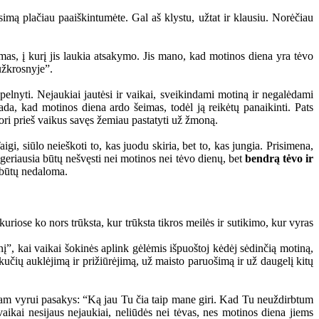
mą plačiau paaiškintumėte. Gal aš klystu, užtat ir klausiu. Norėčiau
mas, į kurį jis laukia atsakymo. Jis mano, kad motinos diena yra tėvo
užkrosnyje”.
nyti. Nejaukiai jautėsi ir vaikai, sveikindami motiną ir negalėdami
ada, kad motinos diena ardo šeimas, todėl ją reikėtų panaikinti. Pats
ori prieš vaikus savęs žemiau pastatyti už žmoną.
, siūlo neieškoti to, kas juodu skiria, bet to, kas jungia. Prisimena,
 geriausia būtų nešvęsti nei motinos nei tėvo dienų, bet
bendrą tėvo ir
 būtų nedaloma.
uriose ko nors trūksta, kur trūksta tikros meilės ir sutikimo, kur vyras
į”, kai vaikai šokinės aplink gėlėmis išpuoštoj kėdėj sėdinčią motiną,
ikučių auklėjimą ir prižiūrėjimą, už maisto paruošimą ir už daugelį kitų
čiam vyrui pasakys: “Ką jau Tu čia taip mane giri. Kad Tu neuždirbtum
 vaikai nesijaus nejaukiai, neliūdės nei tėvas, nes motinos diena jiems