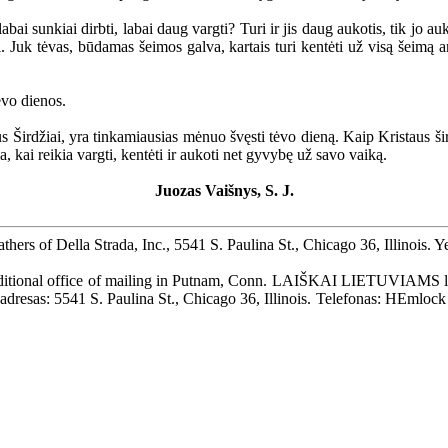
ai sunkiai dirbti, labai daug vargti? Turi ir jis daug aukotis, tik jo au
. Juk tėvas, būdamas šeimos galva, kartais turi kentėti už visą šeimą 
vo dienos.
irdžiai, yra tinkamiausias mėnuo švęsti tėvo dieną. Kaip Kristaus šir
, kai reikia vargti, kentėti ir aukoti net gyvybę už savo vaiką.
Juozas Vaišnys, S. J.
 Della Strada, Inc., 5541 S. Paulina St., Chicago 36, Illinois. Year
 Additional office of mailing in Putnam, Conn. LAIŠKAI LIETUVIAMS le
os adresas: 5541 S. Paulina St., Chicago 36, Illinois. Telefonas: HEmlo