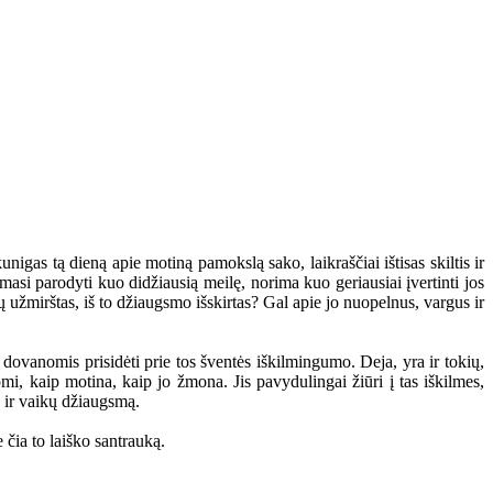
as tą dieną apie motiną pamokslą sako, laikraščiai ištisas skiltis ir
amasi parodyti kuo didžiausią meilę, norima kuo geriausiai įvertinti jos
ų užmirštas, iš to džiaugsmo išskirtas? Gal apie jo nuopelnus, vargus ir
vanomis prisidėti prie tos šventės iškilmingumo. Deja, yra ir tokių,
mi, kaip motina, kaip jo žmona. Jis pavydulingai žiūri į tas iškilmes,
s ir vaikų džiaugsmą.
 čia to laiško santrauką.