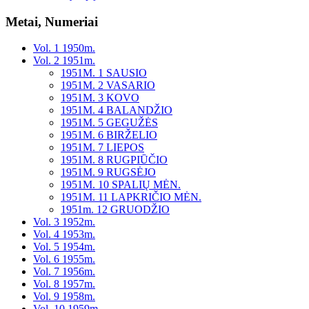
Metai, Numeriai
Vol. 1 1950m.
Vol. 2 1951m.
1951M. 1 SAUSIO
1951M. 2 VASARIO
1951M. 3 KOVO
1951M. 4 BALANDŽIO
1951M. 5 GEGUŽĖS
1951M. 6 BIRŽELIO
1951M. 7 LIEPOS
1951M. 8 RUGPIŪČIO
1951M. 9 RUGSĖJO
1951M. 10 SPALIŲ MĖN.
1951M. 11 LAPKRIČIO MĖN.
1951m. 12 GRUODŽIO
Vol. 3 1952m.
Vol. 4 1953m.
Vol. 5 1954m.
Vol. 6 1955m.
Vol. 7 1956m.
Vol. 8 1957m.
Vol. 9 1958m.
Vol. 10 1959m.