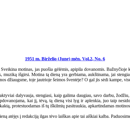
1951 m. Birželio (June) mėn. Vol.2, No. 6
ikina motinas, jas puošia gėlėmis, apipila dovanomis. Bažnyčioje kunig
as, muziką išgirsi. Motina tą dieną yra gerbiama, aukštinama, jai stengi
nos džiaugsme, toje jautrioje šeimos šventėje? O gal jis sėdi kampe, vis
viai dalyvauja, stengiasi, kaip galima daugiau, savo darbu, žodžiu, do
dovanojama, kai jį, tėvą, tą dieną visi lyg ir aplenkia, juo taip nesido
s kaktą, protestuodamas iš tų iškilmių pasitraukia, apkartindamas motino
eną atėjęs į redakciją ilgas tėvo laiškas apie tai aiškiai kalba. Paduosime