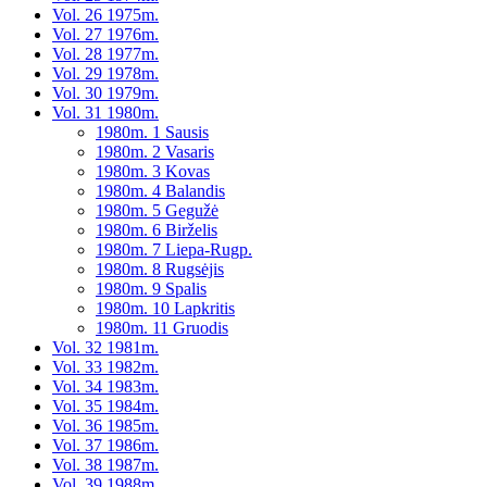
Vol. 26 1975m.
Vol. 27 1976m.
Vol. 28 1977m.
Vol. 29 1978m.
Vol. 30 1979m.
Vol. 31 1980m.
1980m. 1 Sausis
1980m. 2 Vasaris
1980m. 3 Kovas
1980m. 4 Balandis
1980m. 5 Gegužė
1980m. 6 Birželis
1980m. 7 Liepa-Rugp.
1980m. 8 Rugsėjis
1980m. 9 Spalis
1980m. 10 Lapkritis
1980m. 11 Gruodis
Vol. 32 1981m.
Vol. 33 1982m.
Vol. 34 1983m.
Vol. 35 1984m.
Vol. 36 1985m.
Vol. 37 1986m.
Vol. 38 1987m.
Vol. 39 1988m.