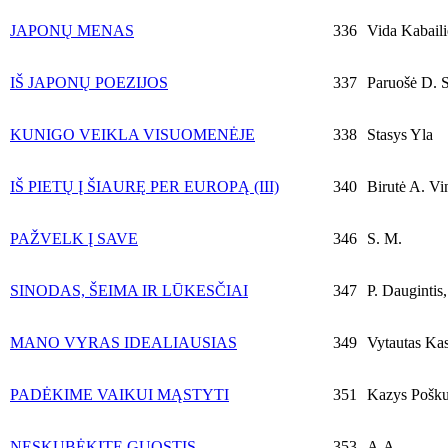
JAPONŲ MENAS
336
Vida Kabaili
IŠ JAPONŲ POEZIJOS
337
Paruošė D. S
KUNIGO VEIKLA VISUOMENĖJE
338
Stasys Yla
IŠ PIETŲ Į ŠIAURĘ PER EUROPĄ (III)
340
Birutė A. Vi
PAŽVELK Į SAVE
346
S. M.
SINODAS, ŠEIMA IR LŪKESČIAI
347
P. Daugintis,
MANO VYRAS IDEALIAUSIAS
349
Vytautas Kas
PADĖKIME VAIKUI MĄSTYTI
351
Kazys Pošk
NESKUBĖKITE GUOSTIS
353
A.A.