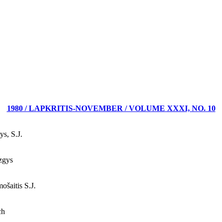
1980 / LAPKRITIS-NOVEMBER / VOLUME XXXI, NO. 10
s, S.J.
zgys
ošaitis S.J.
ch