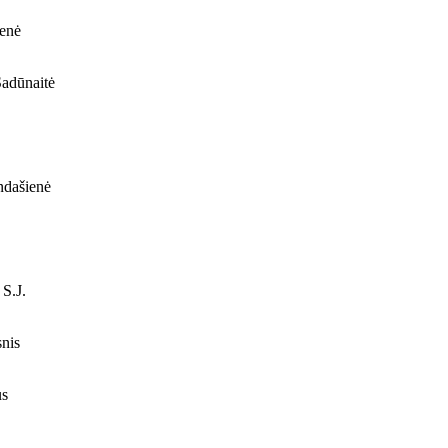
enė
adūnaitė
ndašienė
 S.J.
nis
us