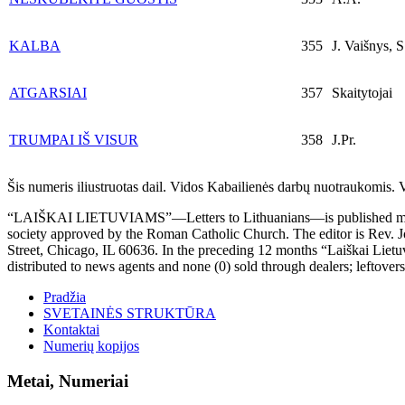
KALBA
355
J. Vaišnys, S
ATGARSIAI
357
Skaitytojai
TRUMPAI IŠ VISUR
358
J.Pr.
Šis numeris iliustruotas dail. Vidos Kabailienės darbų nuotraukomis. 
“LAIŠKAI LIETUVIAMS”—Letters to Lithuanians—is published monthly e
society approved by the Roman Catholic Church. The editor is Rev. Jo
Street, Chicago, IL 60636. In the preceding 12 months “Laiškai Liet
distributed to news agents and none (0) sold through dealers; leftove
Pradžia
SVETAINĖS STRUKTŪRA
Kontaktai
Numerių kopijos
Metai, Numeriai