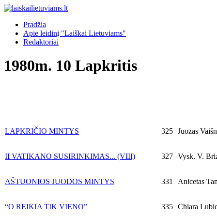
Pradžia
Apie leidinį "Laiškai Lietuviams"
Redaktoriai
1980m. 10 Lapkritis
LAPKRIČIO MINTYS
325
Juozas Vaišny
II VATIKANO SUSIRINKIMAS... (VIII)
327
Vysk. V. Bri
AŠTUONIOS JUODOS MINTYS
331
Anicetas Tam
“O REIKIA TIK VIENO”
335
Chiara Lubi