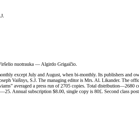
.J.
Viršelio nuotrauka — Algirdo Grigaičio.
xcept July and August, when bi-monthly. Its publishers and owners ar
seph Vaišnys, S.J. The managing editor is Mrs. Al. Likander. The offi
uviams” averaged a press run of 2705 copies. Total distribution—2680 
rs—25. Annual subscription $8.00, single copy is 80£. Second class posta