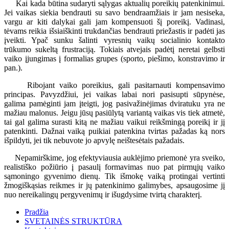
Kai kada būtina sudaryti sąlygas aktualių poreikių patenkinimui.
Jei vaikas siekia bendrauti su savo bendraamžiais ir jam nesiseka,
vargu ar kiti dalykai gali jam kompensuoti šį poreikį. Vadinasi,
tėvams reikia išsiaiškinti trukdančias bendrauti priežastis ir padėti jas
įveikti. Ypač sunku šalinti vyresnių vaikų socialinio kontakto
trūkumo sukeltą frustraciją. Tokiais atvejais padėtį neretai gelbsti
vaiko įjungimas į formalias grupes (sporto, piešimo, konstravimo ir
pan.).
Ribojant vaiko poreikius, gali pasitarnauti kompensavimo
principas. Pavyzdžiui, jei vaikas labai nori pasisupti sūpynėse,
galima pamėginti jam įteigti, jog pasivažinėjimas dviratuku yra ne
mažiau malonus. Jeigu jūsų pasiūlytą variantą vaikas vis tiek atmetė,
tai gal galima surasti kitą ne mažiau vaikui reikšmingą poreikį ir jį
patenkinti. Dažnai vaiką puikiai patenkina tvirtas pažadas ką nors
išpildyti, jei tik nebuvote jo apvylę neištesėtais pažadais.
Nepamirškime, jog efektyviausia auklėjimo priemonė yra sveiko,
realistiško požiūrio į pasaulį formavimas nuo pat pirmųjų vaiko
sąmoningo gyvenimo dienų. Tik išmokę vaiką protingai vertinti
žmogiškąsias reikmes ir jų patenkinimo galimybes, apsaugosime jį
nuo nereikalingų pergyvenimų ir išugdysime tvirtą charakterį.
Pradžia
SVETAINĖS STRUKTŪRA