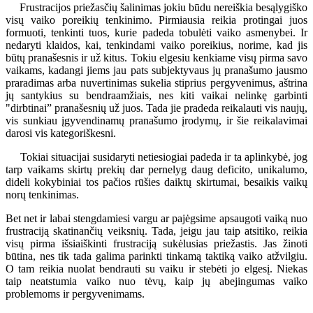
Frustracijos priežasčių šalinimas jokiu būdu nereiškia besąlygiško
visų vaiko poreikių tenkinimo. Pirmiausia reikia protingai juos
formuoti, tenkinti tuos, kurie padeda tobulėti vaiko asmenybei. Ir
nedaryti klaidos, kai, tenkindami vaiko poreikius, norime, kad jis
būtų pranašesnis ir už kitus. Tokiu elgesiu kenkiame visų pirma savo
vaikams, kadangi jiems jau pats subjektyvaus jų pranašumo jausmo
praradimas arba nuvertinimas sukelia stiprius pergyvenimus, aštrina
jų santykius su bendraamžiais, nes kiti vaikai nelinkę garbinti
"dirbtinai” pranašesnių už juos. Tada jie pradeda reikalauti vis naujų,
vis sunkiau įgyvendinamų pranašumo įrodymų, ir šie reikalavimai
darosi vis kategoriškesni.
Tokiai situacijai susidaryti netiesiogiai padeda ir ta aplinkybė, jog
tarp vaikams skirtų prekių dar pernelyg daug deficito, unikalumo,
dideli kokybiniai tos pačios rūšies daiktų skirtumai, besaikis vaikų
norų tenkinimas.
Bet net ir labai stengdamiesi vargu ar pajėgsime apsaugoti vaiką nuo
frustraciją skatinančių veiksnių. Tada, jeigu jau taip atsitiko, reikia
visų pirma išsiaiškinti frustraciją sukėlusias priežastis. Jas žinoti
būtina, nes tik tada galima parinkti tinkamą taktiką vaiko atžvilgiu.
O tam reikia nuolat bendrauti su vaiku ir stebėti jo elgesį. Niekas
taip neatstumia vaiko nuo tėvų, kaip jų abejingumas vaiko
problemoms ir pergyvenimams.