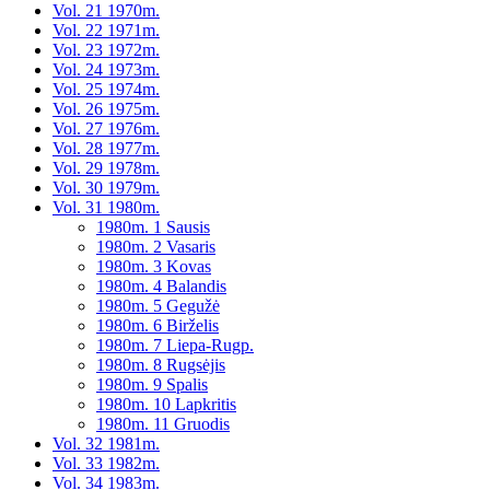
Vol. 21 1970m.
Vol. 22 1971m.
Vol. 23 1972m.
Vol. 24 1973m.
Vol. 25 1974m.
Vol. 26 1975m.
Vol. 27 1976m.
Vol. 28 1977m.
Vol. 29 1978m.
Vol. 30 1979m.
Vol. 31 1980m.
1980m. 1 Sausis
1980m. 2 Vasaris
1980m. 3 Kovas
1980m. 4 Balandis
1980m. 5 Gegužė
1980m. 6 Birželis
1980m. 7 Liepa-Rugp.
1980m. 8 Rugsėjis
1980m. 9 Spalis
1980m. 10 Lapkritis
1980m. 11 Gruodis
Vol. 32 1981m.
Vol. 33 1982m.
Vol. 34 1983m.