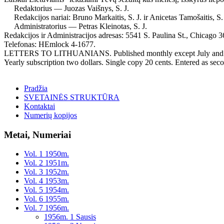
Redaktorius — Juozas Vaišnys, S. J.
Redakcijos nariai: Bruno Markaitis, S. J. ir Anicetas Tamošaitis, S. 
Administratorius — Petras Kleinotas, S. J.
Redakcijos ir Administracijos adresas: 5541 S. Paulina St., Chicago 36,
Telefonas: HEmlock 4-1677.
LETTERS TO LITHUANIANS. Published monthly except July and August,
Yearly subscription two dollars. Single copy 20 cents. Entered as seco
Pradžia
SVETAINĖS STRUKTŪRA
Kontaktai
Numerių kopijos
Metai, Numeriai
Vol. 1 1950m.
Vol. 2 1951m.
Vol. 3 1952m.
Vol. 4 1953m.
Vol. 5 1954m.
Vol. 6 1955m.
Vol. 7 1956m.
1956m. 1 Sausis