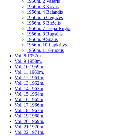
1956m. 2 Vasaris
1956m. 3 Kovas
1956m. 4 Balandis
1956m. 5 Gegužės
1956m. 6 Birželis
1956m. 7 Liepa-Rugp.
1956m. 8 Rugsėjis
1956m. 9 Spalis
1956m. 10 Lapkritys
1956m. 11 Gruodis
Vol. 8 1957m.
Vol. 9 1958m.
Vol. 10 1959m.
Vol. 11 1960m.
Vol. 12 1961m.
Vol. 13 1962m.
Vol. 14 1963m
Vol. 15 1964m
Vol. 16 1965m
Vol. 17 1966m
Vol. 18 1967m
Vol. 19 1968m
Vol. 20 1969m.
Vol. 21 1970m.
Vol. 22 1971m.