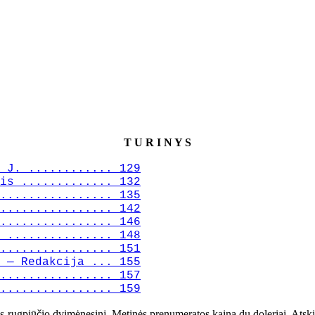
T U R I N Y S
 J. ............ 129
is ............. 132
................ 135
................ 142
................ 146
 ............... 148
................ 151
 — Redakcija ... 155
................ 157
................ 159
os-rugpiūčio dvimėnesinj. Metinės prenumeratos kaina du doleriai. Atski