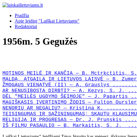
Pradžia
Apie leidinį "Laiškai Lietuviams"
Redaktoriai
1956m. 5 Gegužės
MOTINOS MEILĖ IR KANČIA — B. Mctrkctitis, S.
MALDA, ATGAILA IR LIETUVOS LAISVĖ — B. Zumer
ŽMOGAUS VIENATVĖ (II) — A. Grauslys ........
AR NENUSIBOSTA DIRBTI? — A. Kezys, S. J. ...
DĖL "MEILĖS UGDYMO ŠEIMOJE" — J. Papartis ..
MAGIŠKASIS ĮVERTINIMO ŽODIS — Fulton Oursler
NENORIU AR NEGALIU? — Kristina K. ..........
TEISINGUMAS IR SĄŽININGUMAS; SKAUTŲ KLAUSIMU
RELIGIJA IR PROGRESAS — Dr. J. Prunskis ....
IŠ FILMŲ PASAULIO — B. Markaitis, S. J. ...
Laiškai Lietuviams" leidžiami Tėvų Jėzuitų kas mėnesį, išskyrus liep