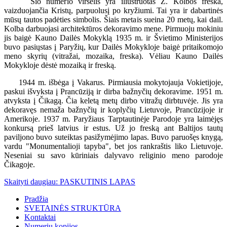
Šio numerio viršelis yra iliustruotas Z. Kolbos freska,
vaizduojančia Kristų, parpuolusį po kryžiumi. Tai yra ir dabartinės
mūsų tautos padėties simbolis. Šiais metais sueina 20 metų, kai dail.
Kolba darbuojasi architektūros dekoravimo mene. Pirmuoju mokiniu
jis baigė Kauno Dailės Mokyklą 1935 m. ir Švietimo Ministerijos
buvo pasiųstas į Paryžių, kur Dailės Mokykloje baigė pritaikomojo
meno skyrių (vitražai, mozaika, freska). Vėliau Kauno Dailės
Mokykloje dėstė mozaiką ir freską.
1944 m. išbėga į Vakarus. Pirmiausia mokytojauja Vokietijoje,
paskui išvyksta į Prancūziją ir dirba bažnyčių dekoravime. 1951 m.
atvyksta į Čikagą. Čia keletą metų dirbo vitražų dirbtuvėje. Jis yra
dekoravęs nemaža bažnyčių ir koplyčių Lietuvoje, Prancūzijoje ir
Amerikoje. 1937 m. Paryžiaus Tarptautinėje Parodoje yra laimėjęs
konkursą prieš latvius ir estus. Už jo freską ant Baltijos tautų
paviljono buvo suteiktas pasižymėjimo lapas. Buvo paruošęs knygą,
vardu "Monumentalioji tapyba", bet jos rankraštis liko Lietuvoje.
Neseniai su savo kūriniais dalyvavo religinio meno parodoje
Čikagoje.
Skaityti daugiau: PASKUTINIS LAPAS
Pradžia
SVETAINĖS STRUKTŪRA
Kontaktai
Numerių kopijos