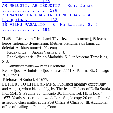
............... 176
AR MELUOTI, AR IŠDUOTI? — Kun. Jonas
.................. 178
ZIGMANTAS FREUDAS IR JO METODAS — A.
Liaugminas ...... 182
IŠ FILMŲ PASAULIO — B. Markaitis, S. J.
............... 191
"Laiškai Lietuviams" leidžiami Tėvų Jėzuitų kas mėnesį, išskyrus
liepos-rugpiūčio dvimėnesinį. Metinės prenumeratos kaina du
doleriai. Atskiras numeris 20 centų.
Redaktorius — Juozas Vaišnys, S. J.
Redakcijos nariai: Bruno Markaitis, S. J. ir Anicetas Tamošaitis,
S. J.
Administratorius — Petras Kleinotas, S. J.
Redakcijos ir Administracijos adresas: 5541 S. Paulina St., Chicago
36, Illinois.
Telefonas: HEmlock 4-1677.
LETTERS TO LITHUANIANS. Published monthly except July
and August, when bi-monthly, by The Jesuit Fathers of Della Strada,
Inc., 5541 S. Paulina St., Chicago 36, Illinois. Tel. HEm-lock 4-
1677. Yearly subscription two dollars. Single copy 20 cents. Entered
as second class matter at the Post Office at Chicago, Ill. Additional
office of mailing in Putnam, Conn.