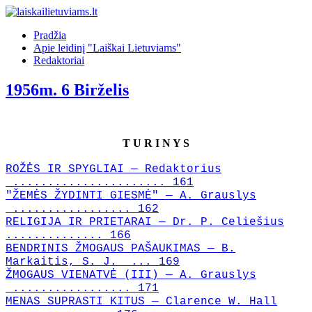
Pradžia
Apie leidinį "Laiškai Lietuviams"
Redaktoriai
1956m. 6 Birželis
T U R I N Y S
ROŽĖS IR SPYGLIAI — Redaktorius
...................... 161
"ŽEMĖS ŽYDINTI GIESMĖ" — A. Grauslys
................. 162
RELIGIJA IR PRIETARAI — Dr. P. Celiešius
.............. 166
BENDRINIS ŽMOGAUS PAŠAUKIMAS — B.
Markaitis, S. J. ... 169
ŽMOGAUS VIENATVĖ (III) — A. Grauslys
................. 171
MENAS SUPRASTI KITUS — Clarence W. Hall