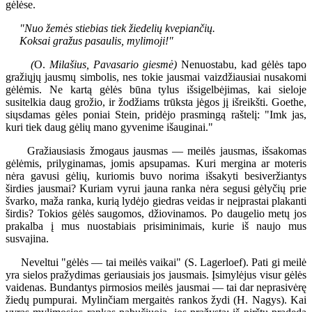
gėlėse.
"Nuo žemės stiebias tiek žiedelių kvepiančių.
Koksai gražus pasaulis, mylimoji!"
(
O.
Milašius, Pavasario giesmė)
Nenuostabu, kad gėlės tapo
gražiųjų jausmų simbolis, nes tokie jausmai vaizdžiausiai nusakomi
gėlėmis. Ne kartą gėlės būna tylus išsigelbėjimas, kai sieloje
susitelkia daug grožio, ir žodžiams trūksta jėgos jį išreikšti. Goethe,
siųsdamas gėles poniai Stein, pridėjo prasmingą raštelį: "Imk jas,
kuri tiek daug gėlių mano gyvenime išauginai."
Gražiausiasis žmogaus jausmas — meilės jausmas, išsakomas
gėlėmis, prilyginamas, jomis apsupamas. Kuri mergina ar moteris
nėra gavusi gėlių, kuriomis buvo norima išsakyti besiveržiantys
širdies jausmai? Kuriam vyrui jauna ranka nėra segusi gėlyčių prie
švarko, maža ranka, kurią lydėjo giedras veidas ir neįprastai plakanti
širdis? Tokios gėlės saugomos, džiovinamos. Po daugelio metų jos
prakalba į mus nuostabiais prisiminimais, kurie iš naujo mus
susvajina.
Neveltui "gėlės — tai meilės vaikai" (S. Lagerloef). Pati gi meilė
yra sielos pražydimas geriausiais jos jausmais. Įsimylėjus visur gėlės
vaidenas. Bundantys pirmosios meilės jausmai — tai dar neprasivėrę
žiedų pumpurai. Mylinčiam mergaitės rankos žydi (H. Nagys). Kai