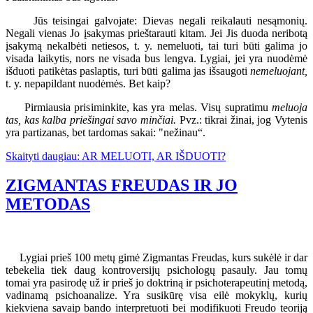
Jūs teisingai galvojate: Dievas negali reikalauti nesąmonių.
Negali vienas Jo įsakymas prieštarauti kitam. Jei Jis duoda neribotą
įsakymą nekalbėti netiesos, t. y. nemeluoti, tai turi būti galima jo
visada laikytis, nors ne visada bus lengva. Lygiai, jei yra nuodėmė
išduoti patikėtas paslaptis, turi būti galima jas išsaugoti
nemeluojant,
t. y. nepapildant nuodėmės. Bet kaip?
Pirmiausia prisiminkite, kas yra melas. Visų supratimu
meluoja
tas, kas kalba priešingai savo minčiai.
Pvz.: tikrai žinai, jog Vytenis
yra partizanas, bet tardomas sakai: "nežinau“.
Skaityti daugiau: AR MELUOTI, AR IŠDUOTI?
ZIGMANTAS FREUDAS IR JO
METODAS
Lygiai prieš 100 metų gimė Zigmantas Freudas, kurs sukėlė ir dar
tebekelia tiek daug kontroversijų psichologų pasauly. Jau tomų
tomai yra pasirodę už ir prieš jo doktriną ir psichoterapeutinį metodą,
vadinamą psichoanalize. Yra susikūrę visa eilė mokyklų, kurių
kiekviena savaip bando interpretuoti bei modifikuoti Freudo teoriją