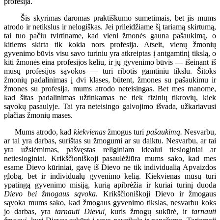
profesija.
Šis skyrimas daromas praktiškumo sumetimais, bet jis mums
atrodo ir netikslus ir nelogiškas. Jei prileidžiame šį tariamą skirtumą,
tai tuo pačiu tvirtiname, kad vieni žmonės gauna pašaukimą, o
kitiems skirta tik kokia nors profesija. Atseit, vienų žmonių
gyvenimo būvis visu savo turiniu yra atkreiptas į antgamtinį tikslą, o
kiti žmonės eina profesijos keliu, ir jų gyvenimo būvis — išeinant iš
mūsų profesijos sąvokos — turi ribotis gamtiniu tikslu. Šitoks
žmonių padalinimas į dvi klases, būtent, žmones su pašaukimu ir
žmones su profesija, mums atrodo neteisingas. Bet mes manome,
kad šitas padalinimas užtinkamas ne tiek fizinių tikrovių, kiek
sąvokų pasaulyje. Tai yra neteisingo galvojimo išvada, užkariavusi
plačias žmonių mases.
Mums atrodo, kad
kiekvienas
žmogus turi
pašaukimą.
Nesvarbu,
ar tai yra darbas, surištas su žmogumi ar su daiktu. Nesvarbu, ar tai
yra užsiėmimas, pašvęstas religiniam idealui tiesioginiai ar
netiesioginiai. Krikščioniškoji pasaulėžiūra mums sako, kad mes
esame Dievo kūriniai, gavę iš Dievo ne tik individualią Apvaizdos
globą, bet ir individualų gyvenimo kelią. Kiekvienas mūsų turi
ypatingą gyvenimo misiją, kurią apibrėžia ir kuriai turinį duoda
Dievo bei žmogaus sąvoka.
Krikščioniškoji Dievo ir žmogaus
sąvoka mums sako, kad žmogaus gyvenimo tikslas, nesvarbu koks
jo darbas, yra
tarnauti Dievui,
kuris žmogų sukūrė, ir
tarnauti