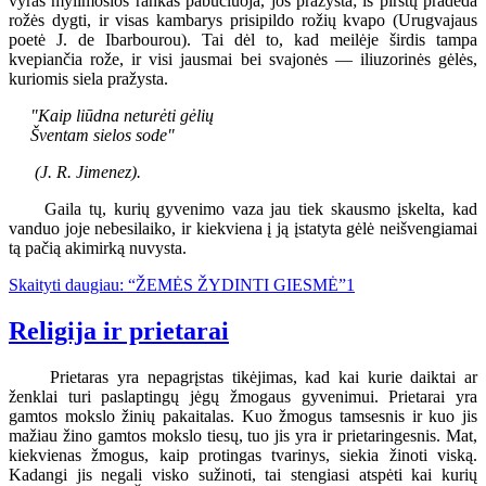
vyras mylimosios rankas pabučiuoja, jos pražysta; iš pirštų pradeda
rožės dygti, ir visas kambarys prisipildo rožių kvapo (Urugvajaus
poetė J. de Ibarbourou). Tai dėl to, kad meilėje širdis tampa
kvepiančia rože, ir visi jausmai bei svajonės — iliuzorinės gėlės,
kuriomis siela pražysta.
"Kaip liūdna neturėti gėlių
Šventam sielos sode"
(J. R. Jimenez).
Gaila tų, kurių gyvenimo vaza jau tiek skausmo įskelta, kad
vanduo joje nebesilaiko, ir kiekviena į ją įstatyta gėlė neišvengiamai
tą pačią akimirką nuvysta.
Skaityti daugiau: “ŽEMĖS ŽYDINTI GIESMĖ”1
Religija ir prietarai
Prietaras yra nepagrįstas tikėjimas, kad kai kurie daiktai ar
ženklai turi paslaptingų jėgų žmogaus gyvenimui. Prietarai yra
gamtos mokslo žinių pakaitalas. Kuo žmogus tamsesnis ir kuo jis
mažiau žino gamtos mokslo tiesų, tuo jis yra ir prietaringesnis. Mat,
kiekvienas žmogus, kaip protingas tvarinys, siekia žinoti viską.
Kadangi jis negali visko sužinoti, tai stengiasi atspėti kai kurių