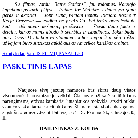
Šis filmas, vardu "Battle Stations", jau rodomas. Narsiojo
kapeliono pavardė fiktyvi
—
Father Joe McIntire. Filmas yra gana
geras, ir aktoriai
—
John Lund, William Bendix, Richard Boone ir
Keefe Brasselle
—
vaidina be priekaišto. Bet tenka apgailestauti,
kad
—
dėl mums nežinomų priežasčių
—
išleista daug faktų ir
detalių, kurios mums atrodo ir svarbios ir įspūdingos. Tokiu būdu,
nors Tėvas O'Callahan vaizduojamas labai simpatiškai, nėra aišku,
už ką jam buvo suteiktas aukščiausias Amerikos kariškas ordinas.
Skaityti daugiau: IŠ FILMŲ PASAULIO
PASKUTINIS LAPAS
Naujuose tėvų jėzuitų namuose bus skirta daug vietos
visuomenės ir organizacijų veiklai. Čia bus graži salė kultūriniams
parengimams, erdvūs kambariai lituanistikos mokykla, atskiri būklai
skautėms, skautams ir ateitininkams. Šių namų statybai aukas galima
siųsti šiuo adresu: Jesuit Fathers, 5541 S. Paulina St., Chicago 36,
Ill.
DAILININKAS Z. KOLBA