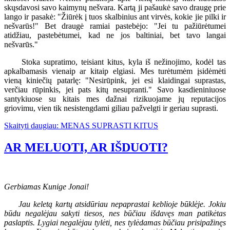
skųsdavosi savo kaimynų nešvara. Kartą ji pašaukė savo draugę prie
lango ir pasakė: "Žiūrėk į tuos skalbinius ant virvės, kokie jie pilki ir
nešvarūs!" Bet draugė ramiai pastebėjo: "Jei tu pažiūrėtumei
atidžiau, pastebėtumei, kad ne jos baltiniai, bet tavo langai
nešvarūs."
Stoka supratimo, teisiant kitus, kyla iš nežinojimo, kodėl tas
apkalbamasis vienaip ar kitaip elgiasi. Mes turėtumėm įsidėmėti
vieną kiniečių patarlę: "Nesirūpink, jei esi klaidingai suprastas,
verčiau rūpinkis, jei pats kitų nesupranti." Savo kasdieniniuose
santykiuose su kitais mes dažnai rizikuojame jų reputacijos
griovimu, vien tik nesistengdami giliau pažvelgti ir geriau suprasti.
Skaityti daugiau: MENAS SUPRASTI KITUS
AR MELUOTI, AR IŠDUOTI?
Gerbiamas Kunige Jonai!
Jau keletą kartų atsidūriau nepaprastai keblioje būklėje. Jokiu
būdu negalėjau sakyti tiesos, nes būčiau išdavęs man patikėtas
paslaptis. Lygiai negalėjau tylėti, nes tylėdamas būčiau prisipažinęs