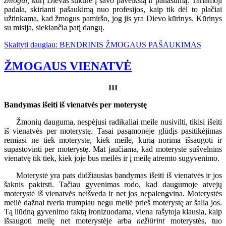
žmogui,
kurį Dievas sukūrė į savo paveikslą ir panašumą. Tariamoji
padala, skirianti pašaukimą nuo profesijos, kaip tik dėl to plačiai
užtinkama, kad žmogus pamiršo, jog jis yra Dievo kūrinys. Kūrinys
su misija, siekiančia patį dangų.
Skaityti daugiau: BENDRINIS ŽMOGAUS PAŠAUKIMAS
ŽMOGAUS VIENATVĖ
III
Bandymas išeiti iš vienatvės per moterystę
Žmonių dauguma, nespėjusi radikaliai meile nusivilti, tikisi išeiti
iš vienatvės per moterystę. Tasai pasąmonėje glūdįs pasitikėjimas
remiasi ne tiek moteryste, kiek meile, kurią norima išsaugoti ir
supastovinti per moterystę. Mat jaučiama, kad moterystė sušvelnins
vienatvę tik tiek, kiek joje bus meilės ir į meilę atremto sugyvenimo.
Moterystė yra pats didžiausias bandymas išeiti iš vienatvės ir jos
šaknis pakirsti. Tačiau gyvenimas rodo, kad daugumoje atvejų
moterystė iš vienatvės neišveda ir net jos nepalengvina. Moterystės
meilė dažnai tveria trumpiau negu meilė prieš moterystę ar šalia jos.
Tą liūdną gyvenimo faktą ironizuodama, viena rašytoja klausia, kaip
išsaugoti meilę net moterystėje arba
nežiūrint
moterystės, tuo