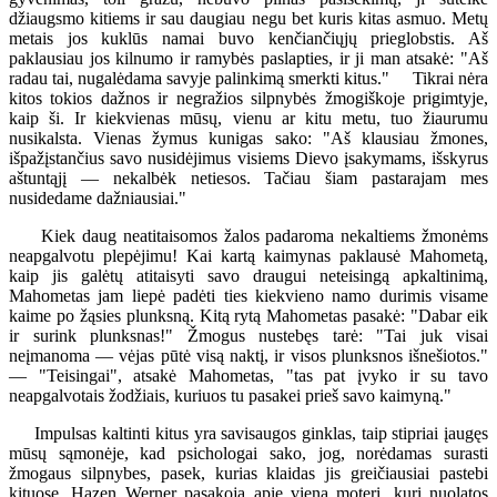
džiaugsmo kitiems ir sau daugiau negu bet kuris kitas asmuo. Metų
metais jos kuklūs namai buvo kenčiančiųjų prieglobstis. Aš
paklausiau jos kilnumo ir ramybės paslapties, ir ji man atsakė: "Aš
radau tai, nugalėdama savyje palinkimą smerkti kitus." Tikrai nėra
kitos tokios dažnos ir negražios silpnybės žmogiškoje prigimtyje,
kaip ši. Ir kiekvienas mūsų, vienu ar kitu metu, tuo žiaurumu
nusikalsta. Vienas žymus kunigas sako: "Aš klausiau žmones,
išpažįstančius savo nusidėjimus visiems Dievo įsakymams, išskyrus
aštuntąjį — nekalbėk netiesos. Tačiau šiam pastarajam mes
nusidedame dažniausiai."
Kiek daug neatitaisomos žalos padaroma nekaltiems žmonėms
neapgalvotu plepėjimu! Kai kartą kaimynas paklausė Mahometą,
kaip jis galėtų atitaisyti savo draugui neteisingą apkaltinimą,
Mahometas jam liepė padėti ties kiekvieno namo durimis visame
kaime po žąsies plunksną. Kitą rytą Mahometas pasakė: "Dabar eik
ir surink plunksnas!" Žmogus nustebęs tarė: "Tai juk visai
neįmanoma — vėjas pūtė visą naktį, ir visos plunksnos išnešiotos."
— "Teisingai", atsakė Mahometas, "tas pat įvyko ir su tavo
neapgalvotais žodžiais, kuriuos tu pasakei prieš savo kaimyną."
Impulsas kaltinti kitus yra savisaugos ginklas, taip stipriai įaugęs
mūsų sąmonėje, kad psichologai sako, jog, norėdamas surasti
žmogaus silpnybes, pasek, kurias klaidas jis greičiausiai pastebi
kituose. Hazen Werner pasakoja apie vieną moterį, kuri nuolatos