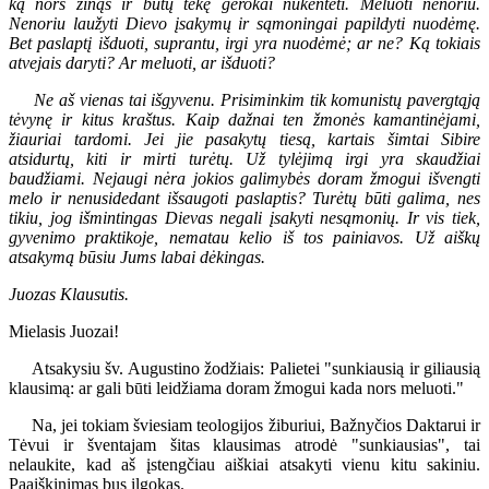
ką nors žinąs ir būtų tekę gerokai nukentėti. Meluoti nenoriu.
Nenoriu laužyti Dievo įsakymų ir sąmoningai papildyti nuodėmę.
Bet paslaptį išduoti, suprantu, irgi yra nuodėmė; ar ne? Ką tokiais
atvejais daryti? Ar meluoti, ar išduoti?
Ne aš vienas tai išgyvenu. Prisiminkim tik komunistų pavergtąją
tėvynę ir kitus kraštus. Kaip dažnai ten žmonės kamantinėjami,
žiauriai tardomi. Jei jie pasakytų tiesą, kartais šimtai Sibire
atsidurtų, kiti ir mirti turėtų. Už tylėjimą irgi yra skaudžiai
baudžiami. Nejaugi nėra jokios galimybės doram žmogui išvengti
melo ir nenusidedant išsaugoti paslaptis? Turėtų būti galima, nes
tikiu, jog išmintingas Dievas negali įsakyti nesąmonių. Ir vis tiek,
gyvenimo praktikoje, nematau kelio iš tos painiavos. Už aiškų
atsakymą būsiu Jums labai dėkingas.
Juozas Klausutis.
Mielasis Juozai!
Atsakysiu šv. Augustino žodžiais: Palietei "sunkiausią ir giliausią
klausimą: ar gali būti leidžiama doram žmogui kada nors meluoti."
Na, jei tokiam šviesiam teologijos žiburiui, Bažnyčios Daktarui ir
Tėvui ir šventajam šitas klausimas atrodė "sunkiausias", tai
nelaukite, kad aš įstengčiau aiškiai atsakyti vienu kitu sakiniu.
Paaiškinimas bus ilgokas.