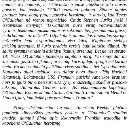
numetė dvi bombas, ir lėktuvnešio trijuose aukštuose kilo baisus
gaisras, kai pasiliejo 17.000 gazolino galionų. Šitame ugnies
pragare buvo daug progų parodyti heroizmą, ir atrodo, kad Tėvas
O'Callahan nė
vienos
nepraleido. Cmdr. Stephen Jurika įrašė į
lėktuvnešio dienyną:
"
O'Callahan buvo visur, vadovaudamas
vyrams, teikdamas paskutiniuosius sakramentus, gesindamas gaisrą
ir dirbdamas už dešimt". Užpakalinis amunicijos arsenalas sprogo,
nežemiška jėga su-purtindamas visą laivą. Kapitonas stebėjo
priekinį arsenalą, iš kurio pradėjo veržtis balti karščio dūmai. Jis
šaukė vyrams vandeniu atšaldyti įkaitusį arsenalą. Bet jie nesuprato.
Tik Tėvas O'Callahan pastebėjo kapitono norą. Pasiėmęs dar du
karininku, jis šoko į įkaitusį arsenalą, kuris galėjo sprogti bet kuriuo
metu. Po kelių minučių jis išlindo visas suodinas, bet šypsodamasis.
Kapitonas giliai atsiduso, nes dabar buvo daug vilčių išgelbėti
lėktuvnešį. Lėktuvnešis USS Franklin pasiekė Amerikos krantus,
nors jo įgula buvo netekusi 432 vyrų, o sužeistųjų skaičius prašoko
tūkstantį. Admirolas Gehres rašė: "Aš rekomendavau kapelioną
O'Callahan Kongresiniam Garbės Ordinui (Congressional Medal
of
Honor), kurį jam įteikė pats prezidentas Truman."
Praėjus dešimtmečiui, žurnalas "American Weekly" plačiau
paminėjo didvyriškos praeities įvykius, o "Columbia" studijos
pradėjo gaminti filmą apie lėktuvnešio Franklin tragediją ir
kapeliono O'Callahan heroizmą.