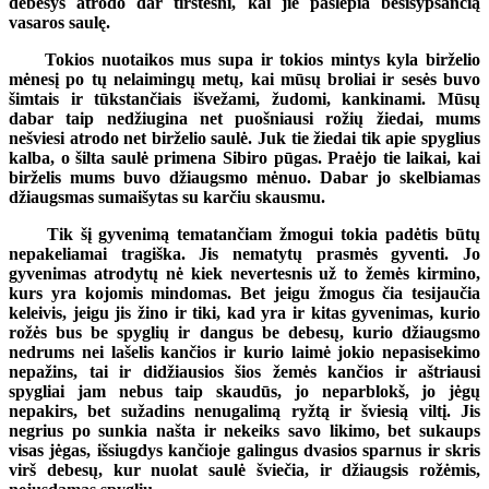
debesys atrodo dar tirštesni, kai jie paslepia besišypsančią
vasaros saulę.
Tokios nuotaikos mus supa ir tokios mintys kyla birželio
mėnesį po tų nelaimingų metų, kai mūsų broliai ir sesės buvo
šimtais ir tūkstančiais išvežami, žudomi, kankinami. Mūsų
dabar taip nedžiugina net puošniausi rožių žiedai, mums
nešviesi atrodo net birželio saulė. Juk tie žiedai tik apie spyglius
kalba, o šilta saulė primena Sibiro pūgas. Praėjo tie laikai, kai
birželis mums buvo džiaugsmo mėnuo. Dabar jo skelbiamas
džiaugsmas sumaišytas su karčiu skausmu.
Tik šį gyvenimą tematančiam žmogui tokia padėtis būtų
nepakeliamai tragiška. Jis nematytų prasmės gyventi. Jo
gyvenimas atrodytų nė kiek nevertesnis už to žemės kirmino,
kurs yra kojomis mindomas. Bet jeigu žmogus čia tesijaučia
keleivis, jeigu jis žino ir tiki, kad yra ir kitas gyvenimas, kurio
rožės bus be spyglių ir dangus be debesų, kurio džiaugsmo
nedrums nei lašelis kančios ir kurio laimė jokio nepasisekimo
nepažins, tai ir didžiausios šios žemės kančios ir aštriausi
spygliai jam nebus taip skaudūs, jo neparblokš, jo jėgų
nepakirs, bet sužadins nenugalimą ryžtą ir šviesią viltį. Jis
negrius po sunkia našta ir nekeiks savo likimo, bet sukaups
visas jėgas, išsiugdys kančioje galingus dvasios sparnus ir skris
virš debesų, kur nuolat saulė šviečia, ir džiaugsis rožėmis,