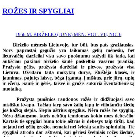
ROŽES IR SPYGLIAI
1956 M. BIRŽELIO (JUNE) MĖN. VOL. VII, NO. 6
Birželio mėnesis Lietuvoje, tur būt, bus pats gražiausias.
Nors paprastai gegužis yra laikomas gėlių mėnesiu, bet
lietuvaičių darželiai visu savo puošnumu sužydi tik tada, kai
aukščiau pakilusi birželio saulė paskelbia vasaros pradžią.
Pražysta gėlės, pražysta darželiai ir pievos, pražysta visa
Lietuva. Užsidaro tada mokyklų durys, ištuštėja klasės, ir
jaunimas, pajutęs laisvę, bėga į gamtą, į miškus, prie jūrų, upių
ir ežerų. Saulė ir gėlės, laisvė ir grožis sukuria šventadienišką
nuotaiką.
Pražysta puošnios raudonos rožės ir didžiuojasi savo
mistišku kvapu. Tačiau tarp savo žalių lapų ir viliojančių žiedų
jos kažką slepia. Slepia aštrius spyglius. Nėra rožės be spyglių.
Nėra džiaugsmo, kuris nebūtų temdomas kokio nors debesėlio.
Kartais tie spygliai būna tokie aštrūs ir debesys taip tiršti, kad
nejauti nei gėlių grožio, nematai nei šviesių saulės spindulių. Tie
spygliai atrodo dar aštresni, kai gėriesi švelniais rožės žiedais,