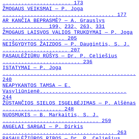
...................... 173
ŽMOGAUS VEIKSMAI — P. Joga
.................................... 177
AR KANČIA BEPRASMĖ? — A. Grauslys
............. 199,
232,
263,
331
ŽMOGAUS LAISVOS VALIOS TRUKDYMAI — P. Joga
.................... 205
NEIŠGYDYTOS ŽAIZDOS — P. Daugintis, S. J.
..................... 207
PASAULĖŽIŪRŲ RŪŠYS — Dr. P. Celiešius
......................... 236
ĮSTATYMAI — P. Joga
...........................................
240
NEAPYKANTOS TAMSA — E.
Vasyliūnienė............................
244
ŽŪSTANČIOS SIELOS ISGELBĖJIMAS — P. Alšėnas
................... 248
NUOSMUKIS — B. Markaitis, S. J.
............................... 259
ANGELAI SARGAI — P. Dirkis
.................................... 263
PASAULĖŽIŪROS RIBOS — Dr. P. Celiešius