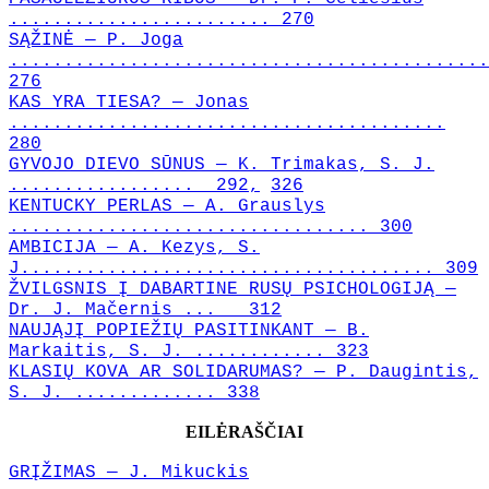
........................ 270
SĄŽINĖ — P. Joga
............................................
276
KAS YRA TIESA? — Jonas
........................................
280
GYVOJO DIEVO SŪNUS — K. Trimakas, S. J.
................. 292,
326
KENTUCKY PERLAS — A. Grauslys
................................. 300
AMBICIJA — A. Kezys, S.
J...................................... 309
ŽVILGSNIS Į DABARTINE RUSŲ PSICHOLOGIJĄ —
Dr. J. Mačernis ... 312
NAUJĄJĮ POPIEŽIŲ PASITINKANT — B.
Markaitis, S. J. ............ 323
KLASIŲ KOVA AR SOLIDARUMAS? — P. Daugintis,
S. J. ............. 338
EILĖRAŠČIAI
GRĮŽIMAS — J. Mikuckis