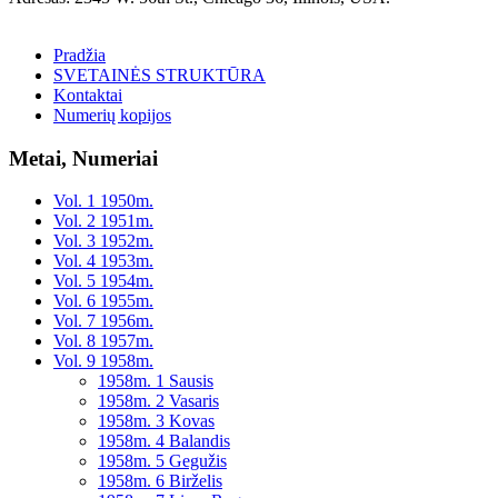
Pradžia
SVETAINĖS STRUKTŪRA
Kontaktai
Numerių kopijos
Metai, Numeriai
Vol. 1 1950m.
Vol. 2 1951m.
Vol. 3 1952m.
Vol. 4 1953m.
Vol. 5 1954m.
Vol. 6 1955m.
Vol. 7 1956m.
Vol. 8 1957m.
Vol. 9 1958m.
1958m. 1 Sausis
1958m. 2 Vasaris
1958m. 3 Kovas
1958m. 4 Balandis
1958m. 5 Gegužis
1958m. 6 Birželis