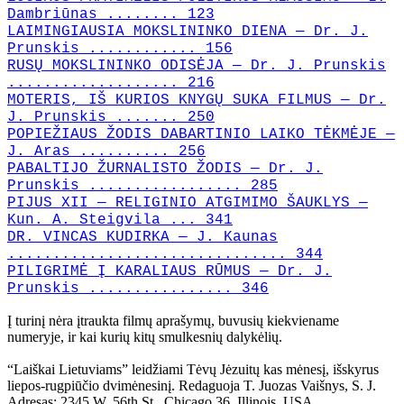
Dambriūnas ........ 123
LAIMINGIAUSIA MOKSLININKO DIENA — Dr. J.
Prunskis ............ 156
RUSŲ MOKSLININKO ODISĖJA — Dr. J. Prunskis
................... 216
MOTERIS, IŠ KURIOS KNYGŲ SUKA FILMUS — Dr.
J. Prunskis ....... 250
POPIEŽIAUS ŽODIS DABARTINIO LAIKO TĖKMĖJE —
J. Aras .......... 256
PABALTIJO ŽURNALISTO ŽODIS — Dr. J.
Prunskis ................. 285
PIJUS XII — RELIGINIO ATGIMIMO ŠAUKLYS —
Kun. A. Steigvila ... 341
DR. VINCAS KUDIRKA — J. Kaunas
............................... 344
PILIGRIMĖ Į KARALIAUS RŪMUS — Dr. J.
Prunskis ................ 346
Į turinį nėra įtraukta filmų aprašymų, buvusių kiekviename
numeryje, ir kai kurių kitų smulkesnių dalykėlių.
“Laiškai Lietuviams” leidžiami Tėvų Jėzuitų kas mėnesį, išskyrus
liepos-rugpiūčio dvimėnesinį. Redaguoja T. Juozas Vaišnys, S. J.
Adresas: 2345 W. 56th St., Chicago 36, Illinois, USA.