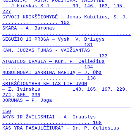
RELIGIJA, TAUTA, POLITIKA, VALSTYBĖ
— J.Kidykas S.J. 99,
146,
163,
195,
227
GYVOJI KRIKŠČIONYBĖ — Jonas Kubilius, S. J.
................... 102
SKARA — A. Baronas
............................................
GEGUŽIO 13 PROGA — Vysk. V. Brizgys
........................... 131
KAN. JUOZAS TUMAS - VAIŽGANTAS
................................ 133
ATGAILOS DVASIA — Kun. P. Celiešius
........................... 134
MUSULMONAI GARBINA MARIJĄ — J. Ūba
............................ 138
KRIKŠČIONYBĖS KELIAS LIETUVON
— Z. Ivinskis 140,
165,
197,
229,
274,
305,
336
DORUMAS — P. Joga
............................................
150
AKYS IR ŽVILGSNIAI — A. Grauslys
.............................. 168
KAS YRA PASAULĖŽIŪRA? — Dr. P. Celiešius