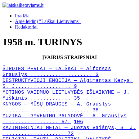
Pradžia
Apie leidinį "Laiškai Lietuviams"
Redaktoriai
1958 m. TURINYS
ĮVAIRŪS STRAIPSNIAI
ŠIRDIES PERLAI — LAIŠKAI — Alfonsas
Grauslys .................... 3
DESTRUKTYVIOJI EMOCIJA — Algimantas Kezys,
S. J.................. 9
MOTINOS VAIDMUO LIETUVYBĖS IŠLAIKYME — J.
Miškinis ............. 35
KNYGOS — MŪSŲ DRAUGĖS — A. Grauslys
............................ 38
MUZIKA — GYVENIMO PALYDOVĖ — A. Grauslys
.................. 67,
106
KAZIMIERINIAI METAI — Juozas Vaišnys, S. J.
.................... 72