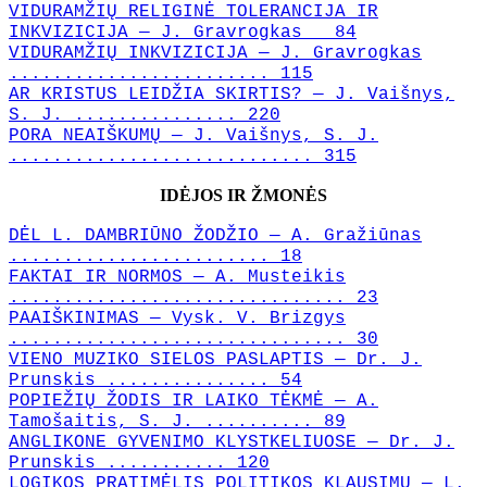
VIDURAMŽIŲ RELIGINĖ TOLERANCIJA IR
INKVIZICIJA — J. Gravrogkas 84
VIDURAMŽIŲ INKVIZICIJA — J. Gravrogkas
........................ 115
AR KRISTUS LEIDŽIA SKIRTIS? — J. Vaišnys,
S. J. ............... 220
PORA NEAIŠKUMŲ — J. Vaišnys, S. J.
............................ 315
IDĖJOS IR ŽMONĖS
DĖL L. DAMBRIŪNO ŽODŽIO — A. Gražiūnas
........................ 18
FAKTAI IR NORMOS — A. Musteikis
............................... 23
PAAIŠKINIMAS — Vysk. V. Brizgys
............................... 30
VIENO MUZIKO SIELOS PASLAPTIS — Dr. J.
Prunskis ............... 54
POPIEŽIŲ ŽODIS IR LAIKO TĖKMĖ — A.
Tamošaitis, S. J. .......... 89
ANGLIKONE GYVENIMO KLYSTKELIUOSE — Dr. J.
Prunskis ........... 120
LOGIKOS PRATIMĖLIS POLITIKOS KLAUSIMU — L.