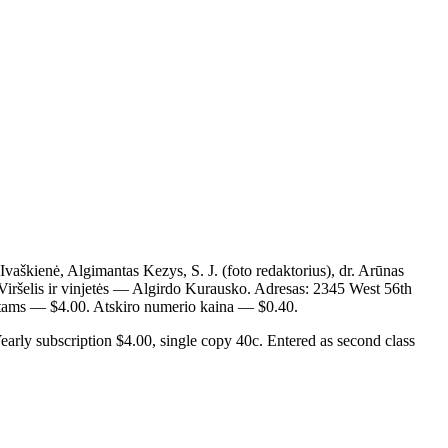
 Ivaškienė, Algimantas Kezys, S. J. (foto redaktorius), dr. Arūnas
. Viršelis ir vinjetės — Algirdo Kurausko. Adresas: 2345 West 56th
etams — $4.00. Atskiro numerio kaina — $0.40.
y subscription $4.00, single copy 40c. Entered as second class