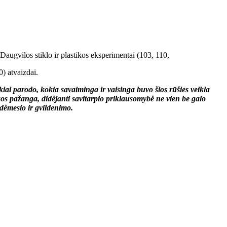
Daugvilos stiklo ir plastikos eksperimentai (103, 110,
0) atvaizdai.
kiai parodo, kokia savaiminga ir vaisinga buvo šios rūšies veikla
s pažanga, didėjanti savitarpio priklausomybė ne vien be galo
 dėmesio ir gvildenimo.