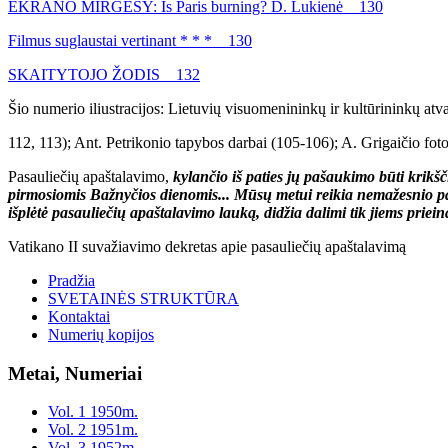
EKRANO MIRGESY: Is Paris burning? D. Lukienė 130
Filmus suglaustai vertinant * * * 130
SKAITYTOJO ŽODIS 132
Šio numerio iliustracijos: Lietuvių visuomenininkų ir kultūrininkų atv
112, 113); Ant. Petrikonio tapybos darbai (105-106); A. Grigaičio foto
Pasauliečių apaštalavimo,
kylančio iš paties jų pašaukimo
būti krikš
pirmosiomis Bažnyčios dienomis... Mūsų metui reikia nemažesnio pa
išplėtė pasauliečių apaštalavimo lauką, didžia dalimi tik jiems pri
Vatikano II suvažiavimo dekretas apie pasauliečių apaštalavimą
Pradžia
SVETAINĖS STRUKTŪRA
Kontaktai
Numerių kopijos
Metai, Numeriai
Vol. 1 1950m.
Vol. 2 1951m.
Vol. 3 1952m.