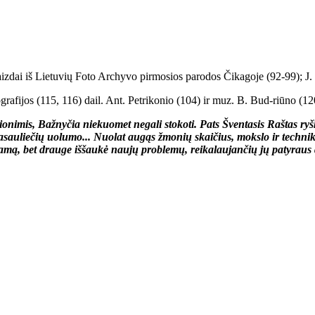
aizdai iš Lietuvių Foto Archyvo pirmosios parodos Čikagoje (92-99); J. 
grafijos (115, 116) dail. Ant. Petrikonio (104) ir muz. B. Bud-riūno (12
čionimis, Bažnyčia niekuomet negali stokoti. Pats Šventasis Raštas ryš
sauliečių uolumo... Nuolat augąs žmonių skaičius, mokslo ir techniko
einamą, bet drauge iššaukė naujų problemų, reikalaujančių jų patyraus