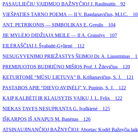
PASAULIEČIŲ VAIDMUO BAŽNYČIOJ J. Raulinaitis 92
VIEŠPATIES TARNO POEMA — II V. Bagdanavičius, M.I.C. 10
ANT. PETRIKONIS — SIMBOLIKAS E. Gerulis 104
JIE MYLĖJO DIDŽIĄJA MEILE — II A. Grauslys 107
EILĖRAŠČIAI J. Švabaitė-Gylienė 112
NESUGYVENIMO PRIEŽASTYS ŠEIMOJ Dr. A. Liaugminas 1
PREMIJUOTOS BUDRIŪNO MIŠIOS Prof. J. Žilevičius 120
KETURTOMĖ “MŪSŲ LIETUVA” B. Krištanavičius, S. J. 121
PASTABOS APIE “DIEVO AVINĖLĮ” V. Pupinis, S. J. 122
KAIP KALBĖTI IR KLAUSYTIS VAIKŲ J. L. Felix 122
NIEKAS TAVĘS NESUPRANTA G. Ivaškienė 125
IŠKARPOS IŠ ANAPUS M. Banėnas 126
ATSINAUJINANČIOJ BAŽNYČIOJ: Abortas: Kodėl Bažnyčia laikos