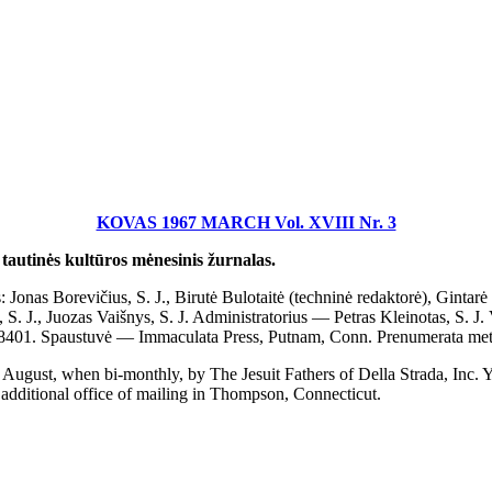
KOVAS 1967 MARCH Vol. XVIII Nr. 3
utinės kultūros mėnesinis žurnalas.
 Jonas Borevičius, S. J., Birutė Bulotaitė (techninė redaktorė), Gintarė
, S. J., Juozas Vaišnys, S. J. Administratorius — Petras Kleinotas, S. J
 7-8401. Spaustuvė — Immaculata Press, Putnam, Conn. Prenumerata m
 when bi-monthly, by The Jesuit Fathers of Della Strada, Inc. Yearl
d additional office of mailing in Thompson, Connecticut.