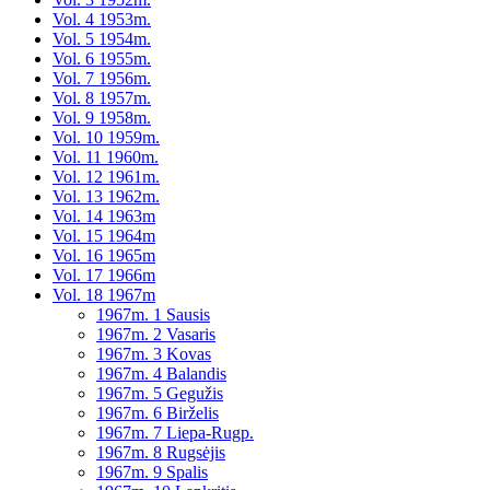
Vol. 4 1953m.
Vol. 5 1954m.
Vol. 6 1955m.
Vol. 7 1956m.
Vol. 8 1957m.
Vol. 9 1958m.
Vol. 10 1959m.
Vol. 11 1960m.
Vol. 12 1961m.
Vol. 13 1962m.
Vol. 14 1963m
Vol. 15 1964m
Vol. 16 1965m
Vol. 17 1966m
Vol. 18 1967m
1967m. 1 Sausis
1967m. 2 Vasaris
1967m. 3 Kovas
1967m. 4 Balandis
1967m. 5 Gegužis
1967m. 6 Birželis
1967m. 7 Liepa-Rugp.
1967m. 8 Rugsėjis
1967m. 9 Spalis