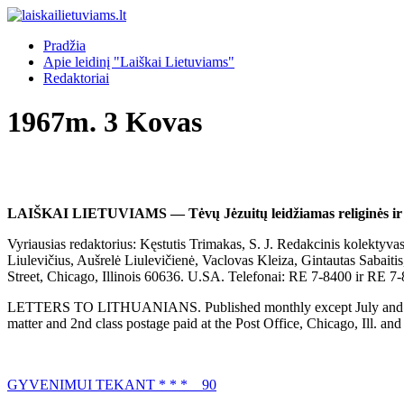
Pradžia
Apie leidinį "Laiškai Lietuviams"
Redaktoriai
1967m. 3 Kovas
LAIŠKAI LIETUVIAMS — Tėvų Jėzuitų leidžiamas religinės ir ta
Vyriausias redaktorius: Kęstutis Trimakas, S. J. Redakcinis kolektyvas:
Liulevičius, Aušrelė Liulevičienė, Vaclovas Kleiza, Gintautas Sabaitis
Street, Chicago, Illinois 60636. U.SA. Telefonai: RE 7-8400 ir RE
LETTERS TO LITHUANIANS. Published monthly except July and August,
matter and 2nd class postage paid at the Post Office, Chicago, Ill. an
GYVENIMUI TEKANT * * * 90