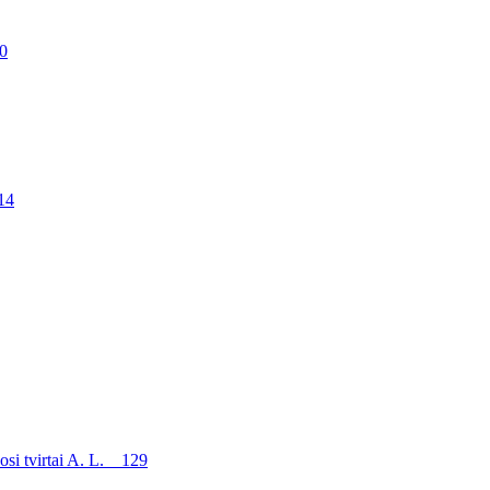
0
14
i tvirtai A. L. 129