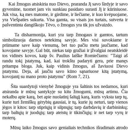
Kai žmogus atsiskiria nuo Dievo, praranda Jį savo širdyje ir savo
gyvenime, tuomet jam vis sunkiau pasidaro surasti Jį ir kūriniuose.
Juk visa, ką mes matome, ir girdime, ir liečiame, ir kuo kvėpuojame,
yra Viešpaties sukurta. Visa gamta, su visais jos turtais, sutverta ir
pašventinta dangiškojo Tėvo, o žmogus yra tik jos užvaizdo.
Ta disharmonija, kuri yra tarp žmogaus ir gamtos, tartum
simbolizuoja darnos netekimą savyje. Mes visi suvokiame ir
priimame save kaip vienumą, bet tuo pačiu metu jaučiame, kad
kovojame savyje. Gal būt, niekas taip gražiai ir įžvalgiai neatskleidė
tos vidinės kovos, kaip šv. Paulius laiške Romiečiams: "Taigi aš
randu tokį įstatymą, kad, kai trokštu padaryti gera, prie manęs
pritampa bloga. Juk, kaip vidinis žmogus, aš žaviuosi Dievo
įstatymu. Deja, aš jaučiu savo kūno sąnariuose kitą įstatymą,
kovojantį su mano proto įstatymu" (Rom 7, 21).
Šita suardytoji vienybė žmoguje yra šaltinis tos nedarnos, kuri
atsiranda ir mūsų santykyje su kitu žmogumi, mūsų artimu. Čia
nekalbu apie karą, bet apie nuolatinį šaltąjį karą, kuris vyksta tarp tų,
kurie turi žemiškų gėrybių gausiai, ir tų, kurie jų neturi, tarp vienos
jėgos ir kitos: tarp stipriųjų ir silpnųjų; tarp darbdavių ir darbininkų;
tarp baltųjų ir juodųjų; tarp ateistų ir tikinčiųjų; ir net tarp vyrų ir
moterų.
Mūsų laiko žmogus savo genialiais technikos išradimais atrodo