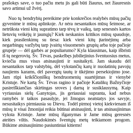
prašokęs save, o tuo pačiu metu jis gali būti žiaurus, net žiauresnis
savo artimui už žvėrį.
Nuo tų bendrybių pereikime prie konkrečios realybės mūsų pačių
gyvenime ir mūsų aplinkoje. Ar nėra nesantaikos mūsų šeimose, ar
netrūksta vieni kitų supratimo tarp tėvų ir vaikų, tarp senesnės kartos
lietuvių veikėjų ir jaunųjų? Kiek neskanios kritikos mūsų spaudoje,
kiek prasilenkimų su tiesa: kiek vieni kitų įtarinėjimų arba
negarbingų varžybų tarp įvairių visuomenės grupių arba toje pačioje
grupėje — dėl garbės ar populiarumo? Kyla klausimas, kaip išbristi
iš tų negerovių. Šv. Tėvas, paskelbęs jubiliejinius šventuosius metus,
kviečia mus visus atsinaujinti ir susitaikyti. Jam skaudu dėl
nesantaikos tarp valstybių, dėl vykstančių karų ir nuolatinių pavojų
naujiems karams, dėl pavergtų tautų ir tikėjimo persekiojimo jose.
Jam rūpi krikščioniškų bendruomenių suartėjimas ir vienybė
Kristuje. Ne kartą Šv. Tėvas ragino ir pačioje Katalikų Bažnyčioje
pasireiškiančias skirtingas sroves į darną ir susiklausymą. Kaip
vyriausias sielų Ganytojas, jis geriausiai supranta, kad nebus
ramybės ir taikos pasaulyje, jei žmogus neatstatys jos savyje,
nesusitaikys pirmiausia su Dievu. Todėl pirmoj vietoj kiekvienam iš
mūsų ir visai žmonijai reikia būtinai atsinaujinti, ir tas atsinaujinimas
vyksta Kristuje. Jame mūsų išganymas ir Jame mūsų geresnės
ateities viltis. Naudokimės šventųjų metų teikiamom progom.
Būkime atsinaujinimo pasiuntiniai kitiems!