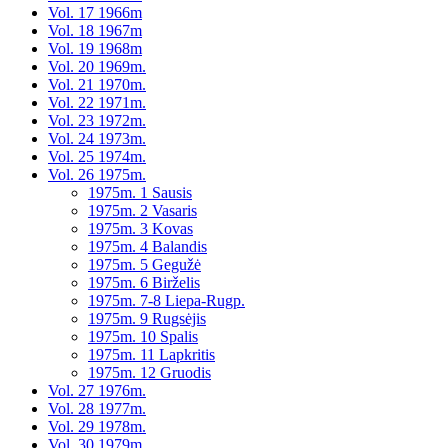
Vol. 17 1966m
Vol. 18 1967m
Vol. 19 1968m
Vol. 20 1969m.
Vol. 21 1970m.
Vol. 22 1971m.
Vol. 23 1972m.
Vol. 24 1973m.
Vol. 25 1974m.
Vol. 26 1975m.
1975m. 1 Sausis
1975m. 2 Vasaris
1975m. 3 Kovas
1975m. 4 Balandis
1975m. 5 Gegužė
1975m. 6 Birželis
1975m. 7-8 Liepa-Rugp.
1975m. 9 Rugsėjis
1975m. 10 Spalis
1975m. 11 Lapkritis
1975m. 12 Gruodis
Vol. 27 1976m.
Vol. 28 1977m.
Vol. 29 1978m.
Vol. 30 1979m.