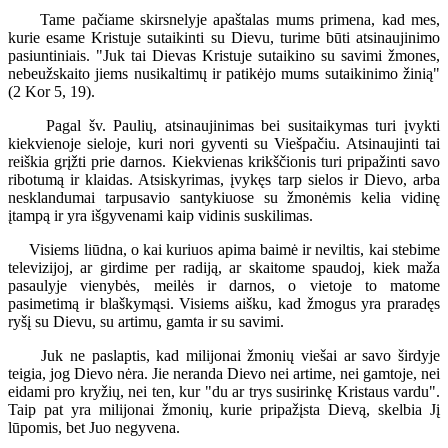
Tame pačiame skirsnelyje apaštalas mums primena, kad mes,
kurie esame Kristuje sutaikinti su Dievu, turime būti atsinaujinimo
pasiuntiniais. "Juk tai Dievas Kristuje sutaikino su savimi žmones,
nebeužskaito jiems nusikaltimų ir patikėjo mums sutaikinimo žinią"
(2 Kor 5, 19).
Pagal šv. Paulių, atsinaujinimas bei susitaikymas turi įvykti
kiekvienoje sieloje, kuri nori gyventi su Viešpačiu. Atsinaujinti tai
reiškia grįžti prie darnos. Kiekvienas krikščionis turi pripažinti savo
ribotumą ir klaidas. Atsiskyrimas, įvykęs tarp sielos ir Dievo, arba
nesklandumai tarpusavio santykiuose su žmonėmis kelia vidinę
įtampą ir yra išgyvenami kaip vidinis suskilimas.
Visiems liūdna, o kai kuriuos apima baimė ir neviltis, kai stebime
televizijoj, ar girdime per radiją, ar skaitome spaudoj, kiek maža
pasaulyje vienybės, meilės ir darnos, o vietoje to matome
pasimetimą ir blaškymąsi. Visiems aišku, kad žmogus yra praradęs
ryšį su Dievu, su artimu, gamta ir su savimi.
Juk ne paslaptis, kad milijonai žmonių viešai ar savo širdyje
teigia, jog Dievo nėra. Jie neranda Dievo nei artime, nei gamtoje, nei
eidami pro kryžių, nei ten, kur "du ar trys susirinkę Kristaus vardu".
Taip pat yra milijonai žmonių, kurie pripažįsta Dievą, skelbia Jį
lūpomis, bet Juo negyvena.