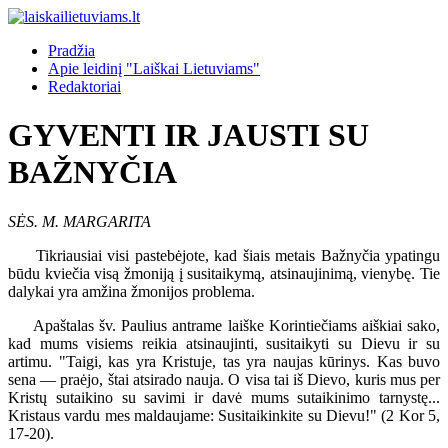
Pradžia
Apie leidinį "Laiškai Lietuviams"
Redaktoriai
GYVENTI IR JAUSTI SU
BAŽNYČIA
SĖS. M. MARGARITA
Tikriausiai visi pastebėjote, kad šiais metais Bažnyčia ypatingu
būdu kviečia visą žmoniją į susitaikymą, atsinaujinimą, vienybę. Tie
dalykai yra amžina žmonijos problema.
Apaštalas šv. Paulius antrame laiške Korintiečiams aiškiai sako,
kad mums visiems reikia atsinaujinti, susitaikyti su Dievu ir su
artimu. "Taigi, kas yra Kristuje, tas yra naujas kūrinys. Kas buvo
sena — praėjo, štai atsirado nauja. O visa tai iš Dievo, kuris mus per
Kristų sutaikino su savimi ir davė mums sutaikinimo tarnystę...
Kristaus vardu mes maldaujame: Susitaikinkite su Dievu!" (2 Kor 5,
17-20).