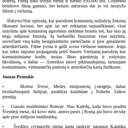
dolerių. Filmą suko dvejus metus ir išleido 950,000 dol. Columbia
bendrovė filmą gamino, bet keturis mėnesius dar jo vis nesiryžo
išleisti į viešumą.
Išskyrus Hue epizodą, kur parodomi komunistų nužudytų žmonių
iškasami lavonai, bet apie tai net reikiamai nepaaiškinant, visai
nutylima apie komunistų agresinius siekimus brautis ten, kur nuo jų
bėga milijonai žmonių. Jų barbariški žiaurumai visai nutylimi,
suverčiant visą kaltę besiginantiems pietiečiams ir juos ginantiems
amerikiečiams. Filme įvesta ir gašli scena viešuose namuose. Jeigu
kas tokio laipsnio propagandą prieš šiaurės Vietnamą parodytų kur
komunistiniame krašte, tuojau filmo gamintoją ir rodytojus
likviduotų, o dabar — Amerikos laisvė piktnaudojama, tarnaujant
komunistams, vietnamiečių patriotų ir amerikiečių karių žudikams.
Juozas Prunskis
•
Motina Teresė,
Meilės misijonierių į-steigėja, dabar
besidarbuojanti Indijoje, pasiūlyta kandidate į Nobelio Taikos
premiją.
•
Gausūs maldininkai Romoje.
Nuo Kalėdų, kada buvo pradėti
Šventieji metai, iki kovo mėn. antros pusės į Romą jau buvo atvykę
apie pusė milijono maldininkų.
•
Švedijos vyriausybė
pirmą kartą paskyrė paramos Katalikų