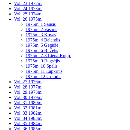
Vol. 23 1972m.
Vol. 24 1973m.
Vol. 25 1974m.
Vol. 26 1975m.
1975m. 1 Sausis
1975m. 2 Vasaris
1975m. 3 Kovas
1975m. 4 Balandis
1975m. 5 Gegužė
1975m. 6 Birželis
1975m. 7-8 Liepa-Rugp.
1975m. 9 Rugsėjis
1975m. 10 Spalis
1975m. 11 Lapkritis
1975m. 12 Gruodis
Vol. 27 1976m.
Vol. 28 1977m.
Vol. 29 1978m.
Vol. 30 1979m.
Vol. 31 1980m.
Vol. 32 1981m.
Vol. 33 1982m.
Vol. 34 1983m.
Vol. 35 1984m.
Vol. 36 1985m.