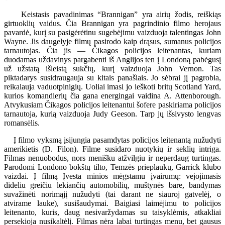
Keistasis pavadinimas “Brannigan” yra airių žodis, reiškiąs
girtuoklių vaidus. Čia Brannigan yra pagrindinio filmo herojaus
pavardė, kurį su pasigėrėtinu sugebėjimu vaizduoja talentingas John
Wayne. Jis daugelyje filmų pasirodo kaip drąsus, sumanus policijos
tarnautojas. Čia jis — Čikagos policijos leitenantas, kuriam
duodamas uždavinys pargabenti iš Anglijos ten į Londoną pabėgusį
už užstatą išleistą sukčių, kurį vaizduoja John Vernon. Tas
piktadarys susidraugauja su kitais panašiais. Jo sėbrai jį pagrobia,
reikalauja vaduotpinigių. Uoliai imasi jo ieškoti britų Scotland Yard,
kurios komandierių čia gana energingai vaidina A. Attenborough.
Atvykusiam Čikagos policijos leitenantui šofere paskiriama policijos
tarnautoja, kurią vaizduoja Judy Geeson. Tarp jų išsivysto lengvas
romansėlis.
Į filmo vyksmą įsijungia pasamdytas policijos leitenantą nužudyti
amerikietis (D. Filon). Filme susidaro nuotykių ir seklių intriga.
Filmas nenuobodus, nors menišku atžvilgiu ir neperdaug turtingas.
Parodomi Londono bokštų tilto, Temzės prieplaukų, Garrick klubo
vaizdai. Į filmą Įvesta minios mėgstamu įvairumų: vejojimasis
dideliu greičiu lekiančių automobilių, muštynės bare, bandymas
suvažinėti norimąjį nužudyti (tai darant ne siauroj gatvelėj, o
atvirame lauke), susišaudymai. Baigiasi laimėjimu to policijos
leitenanto, kuris, daug nesivaržydamas su taisyklėmis, atkakliai
persekioja nusikaltėlį. Filmas nėra labai turtingas menu, bet gausus