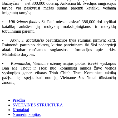
Bažnyčiai — net 300,000 dolerių. Anksčiau tik Švedijos imigracijos
taryba yra paskyrusi mažas sumas paremti katalikų vedamą
imigrantų tarnybą.
•
Hill šeimos fondas
St. Paul mieste paskyrė 386,000 dol. trylikai
katalikų aukštesniųjų mokyklų mokslapinigiams ir mokyklų
tobulinimui paremti.
•
Arkiv. J. Matulaičio
beatifikacijos byla stumiasi pirmyn: kard.
Raimondi parūpino dekretą, kuriuo patvirtinami iki šiol padarytieji
aktai. Dabar ruošiamos suglaustos informacijos apie arkiv.
Matulaičio dorybes.
•
Komunistai, Vietname
užėmę naujus plotus, išvežė vyskupus
Ban Me Thout ir Hoa; nuo komunistų rankos žuvo vienos
vyskupijos gener. vikaras Trinh Chinh True. Komunistų taktiką
pažjstantieji spėja, kad nuo jų Vietname žus šimtai tūkstančių
žmonių.
Pradžia
SVETAINĖS STRUKTŪRA
Kontaktai
Numerių kopijos