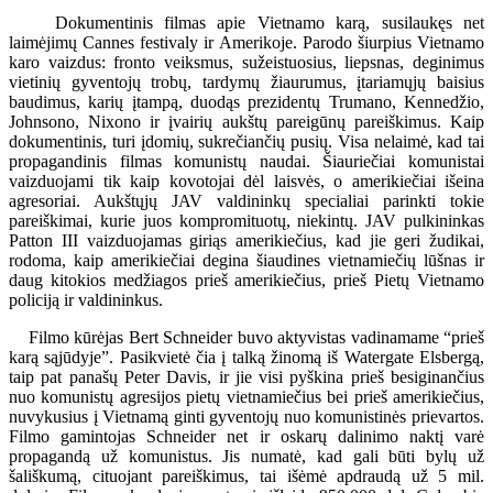
Dokumentinis filmas apie Vietnamo karą, susilaukęs net
laimėjimų Cannes festivaly ir Amerikoje. Parodo šiurpius Vietnamo
karo vaizdus: fronto veiksmus, sužeistuosius, liepsnas, deginimus
vietinių gyventojų trobų, tardymų žiaurumus, įtariamųjų baisius
baudimus, karių įtampą, duodąs prezidentų Trumano, Kennedžio,
Johnsono, Nixono ir įvairių aukštų pareigūnų pareiškimus. Kaip
dokumentinis, turi įdomių, sukrečiančių pusių. Visa nelaimė, kad tai
propagandinis filmas komunistų naudai. Šiauriečiai komunistai
vaizduojami tik kaip kovotojai dėl laisvės, o amerikiečiai išeina
agresoriai. Aukštųjų JAV valdininkų specialiai parinkti tokie
pareiškimai, kurie juos kompromituotų, niekintų. JAV pulkininkas
Patton III vaizduojamas giriąs amerikiečius, kad jie geri žudikai,
rodoma, kaip amerikiečiai degina šiaudines vietnamiečių lūšnas ir
daug kitokios medžiagos prieš amerikiečius, prieš Pietų Vietnamo
policiją ir valdininkus.
Filmo kūrėjas Bert Schneider buvo aktyvistas vadinamame “prieš
karą sąjūdyje”. Pasikvietė čia į talką žinomą iš Watergate Elsbergą,
taip pat panašų Peter Davis, ir jie visi pyškina prieš besiginančius
nuo komunistų agresijos pietų vietnamiečius bei prieš amerikiečius,
nuvykusius į Vietnamą ginti gyventojų nuo komunistinės prievartos.
Filmo gamintojas Schneider net ir oskarų dalinimo naktį varė
propagandą už komunistus. Jis numatė, kad gali būti bylų už
šališkumą, cituojant pareiškimus, tai išėmė apdraudą už 5 mil.