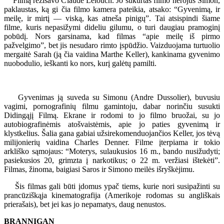
Filmą režisavo Claude Lelouch. Jo sukurtas filmo herojus Simon,
paklaustas, ką gi čia filmo kamera pateikia, atsako: “Gyvenimą, ir
meilę, ir mirtį — viską, kas atneša pinigų”. Tai atsispindi šiame
filme, kuris nepasižymi dideliu gilumu, o turi daugiau pramoginį
pobūdį. Nors garsinama, kad filmas “apie meilę iš pirmo
pažvelgimo”, bet jis nesudaro rimto įspūdžio. Vaizduojama turtuolio
mergaitė Sarah (ją čia vaidina Marthe Keller), kankinama gyvenimo
nuobodulio, ieškanti ko nors, kurį galėtų pamilti.
Gyvenimas ją suveda su Simonu (Andre Dussolier), buvusiu
vagimi, pornografinių filmu gamintoju, dabar norinčiu susukti
Didingąjį Filmą. Ekrane ir rodomi to jo filmo bruožai, su jo
autobiografinėmis atošvaistėmis, apie jo paties gyvenimą ir
klystkelius. Šalia gana gabiai užsirekomenduojančios Keller, jos tėvą
milijonierių vaidina Charles Denner. Filme įterpiama ir tokio
arkliško sąmojaus: “Moterys, sulaukusios 16 m., bando nusižudyti;
pasiekusios 20, grimzta į narkotikus; o 22 m. veržiasi ištekėti”.
Filmas, žinoma, baigiasi Saros ir Simono meilės išryškėjimu.
Šis filmas gali būti įdomus ypač tiems, kurie nori susipažinti su
prancūziškąja kinematografija (Amerikoje rodomas su angliškais
prierašais), bet jei kas jo nepamatys, daug nenustos.
BRANNIGAN