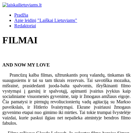
Pradžia
Apie leidinį "Laiškai Lietuviams"
Redaktoriai
FILMAI
AND NOW MY LOVE
Prancūzų kalba filmas, užtrunkantis porą valandų, tinkamas tik
suaugusiems ir tai su tam tikrais rezervais. Tai savotiška mozaika,
mišrainė, prasidedanti juoda-balta spalvomis, išryškinanti filmo
vystymąsi į garsinį ir spalvotąjį, apimanti įvairius įvykius kaip
socialiniame visuomenės gyvenime, taip ir žmogaus amžiaus eigoje.
Čia pamatysi ir pirmųjų revoliucionierių vadų agitaciją su Markso
paveikslais, ir Hitlerio švaistymąsi. Ekrane įvairiausi žmogaus
gyvenimo etapai nuo gimimo iki mirties. Tai tokie trumpai švystelėje
vaizdai, kurie paskui ilgiau net nepalieka atmintyje bendros filmo
fabulos.