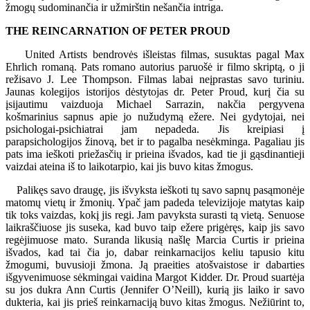
žmogų sudominančia ir užmirštin nešančia intriga.
THE REINCARNATION OF PETER PROUD
United Artists bendrovės išleistas filmas, susuktas pagal Max
Ehrlich romaną. Pats romano autorius paruošė ir filmo skriptą, o ji
režisavo J. Lee Thompson. Filmas labai neįprastas savo turiniu.
Jaunas kolegijos istorijos dėstytojas dr. Peter Proud, kurį čia su
įsijautimu vaizduoja Michael Sarrazin, nakčia pergyvena
košmarinius sapnus apie jo nužudymą ežere. Nei gydytojai, nei
psichologai-psichiatrai jam nepadeda. Jis kreipiasi į
parapsichologijos žinovą, bet ir to pagalba nesėkminga. Pagaliau jis
pats ima ieškoti priežasčių ir prieina išvados, kad tie ji gąsdinantieji
vaizdai ateina iš to laikotarpio, kai jis buvo kitas žmogus.
Palikęs savo draugę, jis išvyksta ieškoti tų savo sapnų pasąmonėje
matomų vietų ir žmonių. Ypač jam padeda televizijoje matytas kaip
tik toks vaizdas, kokį jis regi. Jam pavyksta surasti tą vietą. Senuose
laikraščiuose jis suseka, kad buvo taip ežere prigėręs, kaip jis savo
regėjimuose mato. Suranda likusią našlę Marcia Curtis ir prieina
išvados, kad tai čia jo, dabar reinkarnacijos keliu tapusio kitu
žmogumi, buvusioji žmona. Ją praeities atošvaistose ir dabarties
išgyvenimuose sėkmingai vaidina Margot Kidder. Dr. Proud suartėja
su jos dukra Ann Curtis (Jennifer O’Neill), kurią jis laiko ir savo
dukteria, kai jis prieš reinkarnaciją buvo kitas žmogus. Nežiūrint to,