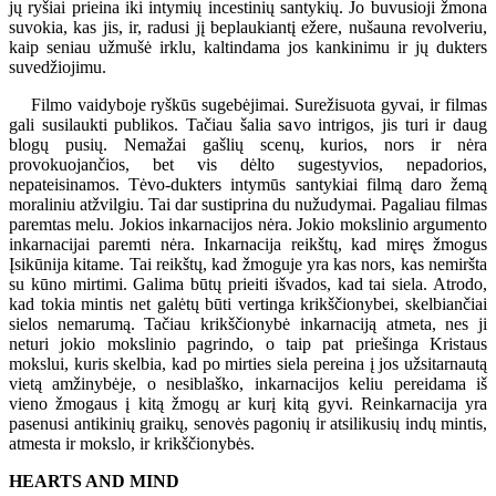
jų ryšiai prieina iki intymių incestinių santykių. Jo buvusioji žmona
suvokia, kas jis, ir, radusi jį beplaukiantį ežere, nušauna revolveriu,
kaip seniau užmušė irklu, kaltindama jos kankinimu ir jų dukters
suvedžiojimu.
Filmo vaidyboje ryškūs sugebėjimai. Surežisuota gyvai, ir filmas
gali susilaukti publikos. Tačiau šalia savo intrigos, jis turi ir daug
blogų pusių. Nemažai gašlių scenų, kurios, nors ir nėra
provokuojančios, bet vis dėlto sugestyvios, nepadorios,
nepateisinamos. Tėvo-dukters intymūs santykiai filmą daro žemą
moraliniu atžvilgiu. Tai dar sustiprina du nužudymai. Pagaliau filmas
paremtas melu. Jokios inkarnacijos nėra. Jokio mokslinio argumento
inkarnacijai paremti nėra. Inkarnacija reikštų, kad miręs žmogus
Įsikūnija kitame. Tai reikštų, kad žmoguje yra kas nors, kas nemiršta
su kūno mirtimi. Galima būtų prieiti išvados, kad tai siela. Atrodo,
kad tokia mintis net galėtų būti vertinga krikščionybei, skelbiančiai
sielos nemarumą. Tačiau krikščionybė inkarnaciją atmeta, nes ji
neturi jokio mokslinio pagrindo, o taip pat priešinga Kristaus
mokslui, kuris skelbia, kad po mirties siela pereina į jos užsitarnautą
vietą amžinybėje, o nesiblaško, inkarnacijos keliu pereidama iš
vieno žmogaus į kitą žmogų ar kurį kitą gyvi. Reinkarnacija yra
pasenusi antikinių graikų, senovės pagonių ir atsilikusių indų mintis,
atmesta ir mokslo, ir krikščionybės.
HEARTS AND MIND