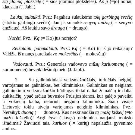
šią įdomią plokštelę
( = šios įdomios plokštelės). Aš
jį
(=jo) noriau
klausiau (J. Jabl.).
Laukti, sulaukti.
Pvz.: Pagaliau sulaukėme
tokį garbingą svečią
(=tokio garbingo svečio). Jau jis sulaukė
senyvą amžių
( = senyvo
amžiaus). Aš laukiu savo
draugą
( = draugo).
Norėti.
Pvz.:
Ką
(= Ko) jūs norėjot?
Reikalauti, pareikalauti.
Pvz.:
Ką
( = Ko) tu iš jo reikalauji?
Valdžia iš manęs pareikalavo
mokesčius
( = mokesčių).
Vadovauti.
Pvz.: Generolas vadovavo
mūsų kariuomenę
( =
kariuomenei) beveik dešimtį metų (J. Jabl.).
2. Su galininkiniais veiksmažodžiais, turinčiais neiginį,
vartojamas ne galininkas, bet kilmininkas. Galininkas su neigiamu
galininkiniu veiksmažodžiu būdingas tiktai daliai žemaičių ir daliai
aukštaičių, ypač arčiau buvusios Prūsijos sienos, kur galėjo paveikti
ir vokiečių kalba, neturinti neiginio kilmininko. Šiaip visoje
Lietuvoje tokiu atveju vartojamas neiginio kilmininkas. Pvz.:
Neraikyk
duoną
( — duonos). Kas neskriaudžia
tą mažą kiškelį
(=to
mažo kiškelio)! Argi
tave
(=tavęs) nedomina naujausi mokslo
išradimai? Žaviuosi tais,
kuriuos
( = kurių) nepalaužia gyvenimo
audros.