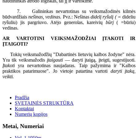
naudininkas atrodo logiškas, tai jį ir vartokime.
7. Galininkas nevartotinas su veiksmažodinės kilmės
būdvardžiais
nešinas, vedinas.
Pvz.: Nešinas
didelį ryšulį ( =
dideliu
ryšuliu) jis pargriuvo. Atėjo generolas, kareivių
būrį
( =būriu)
vedinas.
AR VARTOTINI VEIKSMAŽODŽIAI ĮTAKOTI IR
ĮTAIGOTI?
Tokių veiksmažodžių "Dabartinės lietuvių kalbos žodyne" nėra.
Yra tik veiksmažodis
įtaigauti
— daryti įtaigą, įteigti, sugestijuoti.
Įtakoti
yra nevartotinas naujadaras. Taip pažymima ir "Kalbos
praktikos patarimuose". Jo vietoje patartina vartoti
daryti įtaką,
veikti.
Pradžia
SVETAINĖS STRUKTŪRA
Kontaktai
Numerių kopijos
Metai, Numeriai
Vol. 1 1950m.