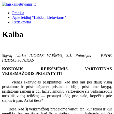
Pradžia
Apie leidinį "Laiškai Lietuviams"
Redaktoriai
Kalba
Skyrių tvarko JUOZAS VAIŠNYS, S.J. Patarėjas — PROF.
PETRAS JONIKAS
KOKIOMIS REIKŠMĖMIS VARTOTINAS
VEIKSMAŽODIS PRISTATYTI?
Vienas skaitytojas pasipiktinęs, kad mes jau per daug viską
pristatome ir pristatinėjame: pristatome idėją, pristatome knygą,
pristatome asmenį ir t.t., tačiau žmonių vartosenoje šis veiksmažodis
turįs tik vieną reikšmę — pristatyti kėdę prie stalo, kopėčias prie
sienos ir pan. Ar tai tiesa?
Tiesa, kad šį veiksmažodį pradėjome vartoti ten, kur reikia ir kur
nereikia, bet ne tiesa, kad jis vartotinas tik ta skaitytojo minėta