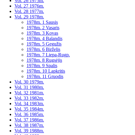
Vol. 26 1975m.
Vol. 27 1976m.
Vol. 28 1977m.
Vol. 29 1978m.
1978m. 1 Sausis
1978m. 2 Vasaris
1978m. 3 Kovas
1978m. 4 Balandis
1978m. 5 Gegužis
1978m. 6 Birželis
1978m. 7 Liepa-Rugp.
1978m. 8 Rugsėjis
1978m. 9 Spalis
1978m. 10 Lapkritis
1978m. 11 Gruodis
Vol. 30 1979m.
Vol. 31 1980m.
Vol. 32 1981m.
Vol. 33 1982m.
Vol. 34 1983m.
Vol. 35 1984m.
Vol. 36 1985m.
Vol. 37 1986m.
Vol. 38 1987m.
Vol. 39 1988m.