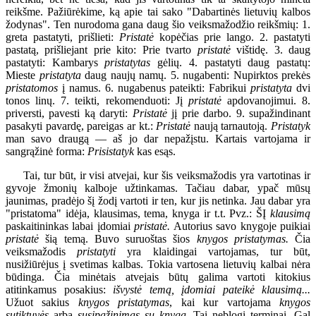
reikšme. Pažiūrėkime, ką apie tai sako "Dabartinės lietuvių kalbos
žodynas". Ten nurodoma gana daug šio veiksmažodžio reikšmių: 1.
greta pastatyti, prišlieti:
Pristatė
kopėčias prie lango. 2. pastatyti
pastatą, prišliejant prie kito: Prie tvarto
pristatė
vištidę. 3. daug
pastatyti: Kambarys
pristatytas
gėlių. 4. pastatyti daug pastatų:
Mieste
pristatyta
daug naujų namų. 5. nugabenti: Nupirktos prekės
pristatomos
į namus. 6. nugabenus pateikti: Fabrikui
pristatyta
dvi
tonos linų. 7. teikti, rekomenduoti: Jį
pristatė
apdovanojimui. 8.
priversti, pavesti ką daryti:
Pristatė
jį prie darbo. 9. supažindinant
pasakyti pavardę, pareigas ar kt.:
Pristatė
naują tarnautoją.
Pristatyk
man savo draugą — aš jo dar nepažįstu. Kartais vartojama ir
sangrąžinė forma:
Prisistatyk
kas esąs.
Tai, tur būt, ir visi atvejai, kur šis veiksmažodis yra vartotinas ir
gyvoje žmonių kalboje užtinkamas. Tačiau dabar, ypač mūsų
jaunimas, pradėjo šį žodį vartoti ir ten, kur jis netinka. Jau dabar yra
"pristatoma" idėja, klausimas, tema, knyga ir t.t. Pvz.: ŠĮ
klausimą
paskaitininkas labai įdomiai
pristatė.
Autorius savo knygoje puikiai
pristatė
šią temą. Buvo suruoštas šios
knygos pristatymas.
Čia
veiksmažodis
pristatyti
yra klaidingai vartojamas, tur būt,
nusižiūrėjus į svetimas kalbas. Tokia vartosena lietuvių kalbai nėra
būdinga. Čia minėtais atvejais būtų galima vartoti kitokius
atitinkamus posakius:
išvystė temą, įdomiai pateikė klausimą...
Užuot sakius
knygos pristatymas
, kai kur vartojama
knygos
sutiktuvės
arba
susipažinimas su knyga.
Tai neblogi terminai. Gal