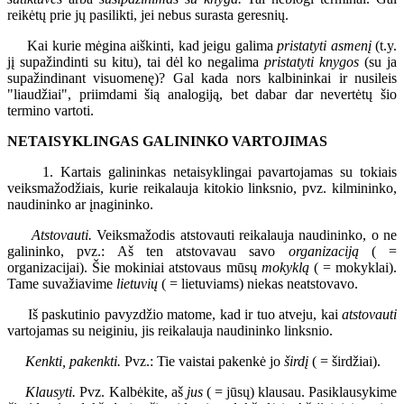
reikėtų prie jų pasilikti, jei nebus surasta geresnių.
Kai kurie mėgina aiškinti, kad jeigu galima
pristatyti asmenį
(t.y.
jį supažindinti su kitu), tai dėl ko negalima
pristatyti knygos
(su ja
supažindinant visuomenę)? Gal kada nors kalbininkai ir nusileis
"liaudžiai", priimdami šią analogiją, bet dabar dar nevertėtų šio
termino vartoti.
NETAISYKLINGAS GALININKO VARTOJIMAS
1. Kartais galininkas netaisyklingai pavartojamas su tokiais
veiksmažodžiais, kurie reikalauja kitokio linksnio, pvz. kilmininko,
naudininko ar įnagininko.
Atstovauti.
Veiksmažodis atstovauti reikalauja naudininko, o ne
galininko, pvz.: Aš ten atstovavau savo
organizaciją
( =
organizacijai). Šie mokiniai atstovaus mūsų
mokyklą
( = mokyklai).
Tame suvažiavime
lietuvių
( = lietuviams) niekas neatstovavo.
Iš paskutinio pavyzdžio matome, kad ir tuo atveju, kai
atstovauti
vartojamas su neiginiu, jis reikalauja naudininko linksnio.
Kenkti, pakenkti.
Pvz.: Tie vaistai pakenkė jo
širdį
( = širdžiai).
Klausyti.
Pvz. Kalbėkite, aš
jus
( = jūsų) klausau. Pasiklausykime