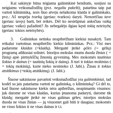
Kai sakinyje būna teigiama galininkinė bendratis, susijusi su
neigiamu veiksmažodžių (pvz.
negaliu pakelti),
patartina taip pat
vartoti kilmininką, nors šiuo atveju nelaikoma klaida ir galininkaks,
pvz.: Aš nespėju
tvarką
(geriau: tvarkos) daryti. Nenorėčiau
tave
(geriau: tavęs) barti, bet reikės. Dėl ko nesirūpinai anksčiau
vaiką
(geriau: vaiko) pažadinti? Jis nebegalėjo ilgiau kęsti
tokią neteisybę
(geriau: tokios neteisybės).
3. Galininkas netinka neapibrėžtam kiekiui nusakyti. Tam
reikalui vartotinas neapibrėžto kiekio kilmininkas. Pvz.: Visi mes
padarome
klaidas
(=klaidų). Mergaitė įteikė
gėles (=
gėlių)
programą atlikusiai solistei. Istorijos mokslas mums duoda
žinias
( =
žinių) apie pirmykščių žmonių gyvenimą. Mes mokomės
tautinius
šokius ir dainas
(= tautinių šokių ir dainų). Ji turi ir
tokius mokinius
(
= tokių mokinių), kurie nieko nesimoko (J. Jabl.). Žinau ir
tokius
atsitikimus
(=tokių atsitikimų). (J. Jabl.).
Šiuose sakiniuose pavartoti veiksmažodžiai yra
galininkiniai,
tad
kodėl su jais patariama vartoti ne galininką, o kilmininką? Gi dėl to,
kad šiuose sakiniuose kiekis nėra apibrėžtas, neapimantis visumos:
juk darome ne visas klaidas, kurias įmanoma padaryti, darome tik
klaidų
; mergaitė įteikė ne visas galimas gėles; istorijos mokslas
duoda ne visas žinias — jų visuomet gali būti ir daugiau; mokomės
ne visus šokius ir ne visas dainas ir t.t.