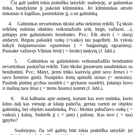
Čia gali padėti tokia praktiška taisyklė: suabejoję, ar galininkas
tinka, bandykime jį pakeisti kilmininku. Jei kilmininkas atrodo
tinkamas ir logiškas, pasirinkime jį, o ne galininką.
4. Galininkas nevartotinas tikslui arba siekimui reikšti. Tą tikslo
reikšmę nulemia slinkties veiksmažodis (eiti, bėgti, važiuoti. ..),
pritapęs prie galininkinės bendraties. Pvz.: Eik
duris
( = durų)
atidaryti. Bėgsiu pašaukti
vaiką
(=vaiko) tau pagelbėti. Jis vyksta
laikyti
baigiamuosius egzaminus
( = baigiamųjų egzaminų).
Pasisakė važiavęs Vilniun
brolį
( = brolio) lankytų (J. Jabl.).
5. Galininkas su galininkinio veiksmažodžio bendratimi
nevartotinas paskirčiai reikšti. Tam tikslui įprastesnis naudininkas su
bendratimi. Pvz.: Matyt, jiems trūko kareivių
ginti savo žemes
( =
savo žemėms ginti). Nusipirko lentų apmušti
sienas
(= sienoms).
Pasiimk pintinę
grybus susidėti
( = grybams susidėti). Įsitaisęs buvo
ir mašiną
tuos linus
( = tiems linams) nuimti (J. Jabl.).
6. Kai kalbama apie asmenį, kuriam kas nors nutinka, kurio
kūno dalį kas vienaip ar kitaip paliečia, geriau vartoti ne objekto
galininką, bet objekto naudininką. Pvz.: Motina pabučiavo
vaiką
( =
vaikui) į kaktą. Stuktelk
jį
( = jam) į pašonę. Kas
tave
( = tau)
įgnybo?
Suabejojus, čia vėl galėtų būti tokia praktiška taisyklė: jei