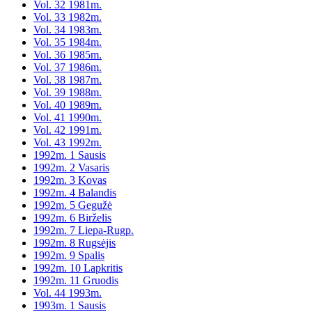
Vol. 32 1981m.
Vol. 33 1982m.
Vol. 34 1983m.
Vol. 35 1984m.
Vol. 36 1985m.
Vol. 37 1986m.
Vol. 38 1987m.
Vol. 39 1988m.
Vol. 40 1989m.
Vol. 41 1990m.
Vol. 42 1991m.
Vol. 43 1992m.
1992m. 1 Sausis
1992m. 2 Vasaris
1992m. 3 Kovas
1992m. 4 Balandis
1992m. 5 Gegužė
1992m. 6 Birželis
1992m. 7 Liepa-Rugp.
1992m. 8 Rugsėjis
1992m. 9 Spalis
1992m. 10 Lapkritis
1992m. 11 Gruodis
Vol. 44 1993m.
1993m. 1 Sausis