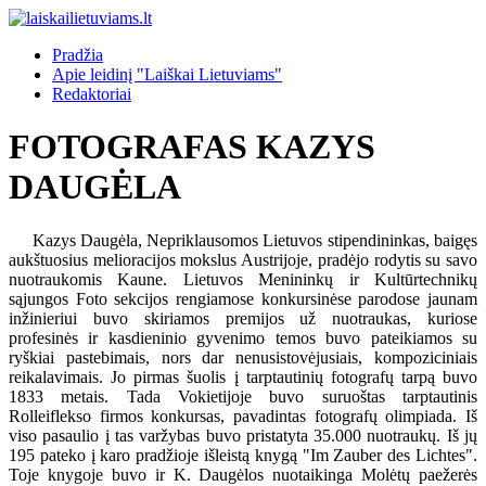
Pradžia
Apie leidinį "Laiškai Lietuviams"
Redaktoriai
FOTOGRAFAS KAZYS
DAUGĖLA
Kazys Daugėla, Nepriklausomos Lietuvos stipendininkas, baigęs
aukštuosius melioracijos mokslus Austrijoje, pradėjo rodytis su savo
nuotraukomis Kaune. Lietuvos Menininkų ir Kultūrtechnikų
sąjungos Foto sekcijos rengiamose konkursinėse parodose jaunam
inžinieriui buvo skiriamos premijos už nuotraukas, kuriose
profesinės ir kasdieninio gyvenimo temos buvo pateikiamos su
ryškiai pastebimais, nors dar nenusistovėjusiais, kompoziciniais
reikalavimais. Jo pirmas šuolis į tarptautinių fotografų tarpą buvo
1833 metais. Tada Vokietijoje buvo suruoštas tarptautinis
Rolleiflekso firmos konkursas, pavadintas fotografų olimpiada. Iš
viso pasaulio į tas varžybas buvo pristatyta 35.000 nuotraukų. Iš jų
195 pateko į karo pradžioje išleistą knygą "Im Zauber des Lichtes".
Toje knygoje buvo ir K. Daugėlos nuotaikinga Molėtų paežerės