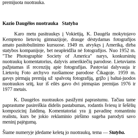
premijuota nuotrauka.
Kazio Daugėlos nuotrauka Statyba
Karo metu pasitraukęs į Vokietiją, K. Daugėla mokytojavo
Kempteno lietuvių gimnazijoje, drauge dėstydamas fotografijos
amato pasitobulinimo kursuose. 1949 m. atvykęs į Ameriką, dirba
statybos kompanijoje, bet neapleidžia nė fotografijos. Nuo 1952 m.
"The Photographie Society of America" narys, konkursinių
nuotraukų komentatorius, dalyvis amerikiečių parodose. Lietuviams
pažįstamas iš recenzijų apie fotografijas. Pastoviai dalyvauja ir
Lietuvių Foto archyvo ruošiamose parodose Čikagoje. 1959 m.
gavęs pirmąją premiją už spalvotą fotografiją, grįžo į baltai-juodos
nuotraukos sritį, kur iš eilės gavo dvi pirmąsias premijas 1976 ir
1977 metais.
K. Daugėlos nuotraukos pasižymi paprastumu. Tačiau tame
paprastume pasireiškia didelis pastabumas, rodantis šviesų ir šešėlių
kompozicinį žaidimą. Komentatoriai yra jį pavadinę romantiniu
realistu, kurs be jokio reklaminio piršimo sugeba parodyti savo
meninį pajėgumą.
Šiame numeryje įdedame keletą jo nuotraukų, tema —
Statyba.