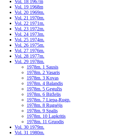
Vol. 18 1967m
Vol. 19 1968m
Vol. 20 1969m.
Vol. 21 1970m.
Vol. 22 1971m.
Vol. 23 1972m.
Vol. 24 1973m.
Vol. 25 1974m.
Vol. 26 1975m.
Vol. 27 1976m.
Vol. 28 1977m.
Vol. 29 1978m.
1978m. 1 Sausis
1978m. 2 Vasaris
1978m. 3 Kovas
1978m. 4 Balandis
1978m. 5 Gegužis
1978m. 6 Birželis
1978m. 7 Liepa-Rugp.
1978m. 8 Rugsėjis
1978m. 9 Spalis
1978m. 10 Lapkritis
1978m. 11 Gruodis
Vol. 30 1979m.
Vol. 31 1980m.