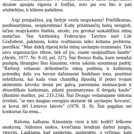
skraiste apsupta elgsena ir žodžiai, nors jau esu šito ir pati
sriubtelėjus, ir kitiems padalinus.
Argi prisipažinsi, jog širdyje verda neapykanta? Priešiškumas,
pasibiaurėjimas, neapkentimas! Kaltę prisiimančių balsų nesigirdi,
tačiau neapykantos šmėkla, atrodo, yra gerokai suskaldžiusi mūsų
tautiečius. Štai Ateitininkų Federacijos Tarybos narė Lilė
Gražulienė, paklausta, kokia svarbiausia laiko keliama problema,
pareiškia: "Man didelį rūpestį kelia mūsų savitarpio erzinimaisi. Tiek
savo organizacijos ribose, tiek už jos, esame susipiudžiusi liaudis"
(Ateitis,
1977, Nr. 9-10, psl. 327). Štai Bronys Raila, kuris nemažai
puslapių išmargino šiuo klausimu, vienu sakiniu susumuoja padėtį:
"Riebioji vėliausio dešimtmečio mūsų politinių ir kultūrinių
polemikų dalis yra buvusi dažniausiai šiurkštaus tono, pusėtinai
nebrūžuota, kai kada visai chamiškų išpuolių iš peties tvojant
akmeniniu kirvuku tiesiai per galvą, paremiama insinuacijom ir
absurdiškais kaitinimais, pilanti prasimanymus iš dergalų kaušo"
(
Bastūno maištas,
psl. 233-234). Štai
Draugo
vedamajame siūloma
įvertinti, "ar mes daugiau energijos skiriame tik savitarpio 'kovoms',
ar kovai dėl Lietuvos laisvės" (1978. II. 8). Štai pagaliau net
konkursas šia tema...
Rašoma, kalbama. Klausinėja vieni ir kiti: kodėl? Ieškome
atsakymų. Siūlomos rankos, kviečiama bendram darbui jungtis,
vienytis. Laukiama, kad pasikeistų, susiprotėtų, o vežimas, kaip