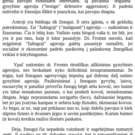
gresia pavojus esminiams interesams. Ją pavadina "teigiama"
gynybine agresija ("benign" defensive aggression). Ji padeda
individui ir žmonijai išlikti ir pranyksta, kai pavojus dingsta.
Antroji yra būdinga tik žmogui. Ji nėra įgimta, o tik geidulių
patenkinimas. Tai "žalingoji" ("malignant") agresija — naikinimas ir
žiaurumas. Čia ir būtų kun. Vaišnio rasta blogoji valia ir, tur būt, jos
yra ir pas mus, kaip ir kitur pasaulyje. Dr. Fromm nurodo, kad
neįgimtoji "žalingoji" agresija galėtų pasaulyje sumažėti, jei
socialinė ir ekonominė padėtis pasikeistų į palankesnę žmogiškai
veiklai ir kūrybingumui.
Ypač sudomino dr. Fromm detališkas aiškinimas gynybinės
agresijos, nes beskaitant nyko ikišioliniai nesuprantamumai. Jis
teigia, kad žmogaus agresyviųjų impulsų gal didesnę dalį sudaro
gynybinė agresija. Pasikėsinimai į žmogaus gyvybę, laisvę,
nuosavybę ir panašiai priverčia žmogų bėgti arba kovoti, nes baimė
yra labai nemalonus jausmas, o kai pradedi kovoti, nemalonumas
dingsta. Jeigu neprarandama savigarba (face), dažniausiai bėgama,
bet jei jau įvarytas kampan ir nebėra kaip išsisukti, tikriausiai kovosi.
Ar bėgsi, ar ne, taip pat priklauso nuo to, kaip didelis pavojus ir kiek
stiprios fizinės ir dvasinės jėgos ir savim pasitikėjimo. Kartais baimei
(ir kovai) tereikia mažos išorinės paskatos.
Deja, žmogui čia nepadeda vaizduotė ir sugebėjimas numatyti
ateitį. Jį gąsdina ne tik dabarties pavojai, bet ir nepamirštamieji iš