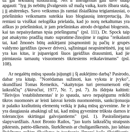
už gal seksiantį susidūrimą. Net ir inteligentas gali save šitaip
apgauti: "lyg jis nebūtų įžvalgesnis už mažą vaiką, kuris išbara stalą,
į jį atsitrenkęs. Savo veiksmus jis ramiai išsiaiškina teigiamiausiai, o
priešininko veiksmams suteikia kuo blogiausią interpretaciją. Jis
remiasi ta visiškai nelogiška prielaida, kad jo norų nekaltumas yra
aiškus jo priešininkui, ir jam priešininkas atrodo dvigubai blogesnis,
kai tas nepaisydamas tęsia priešingumą" (psl. 111). Dr. Spock taip
pat atsakymo pradžią mato supratime-žinojime ir ragina "reikalauti
tai, kad žmonės būtų auklėjami įsisąmoninti jų pačių ir grupės
valdymo įgeidžius (power drives), sąžiningai neapsimėtinėti, jog tai
yra kas kitas, ir įsipareigoti šiuos įgeidžius drausminti, kad jie
pirmiausia tarnautų visuomenės tikriesiems reikalavimams" (psl.
108).
Ar negalėtų mūsų spauda įsijungti į šį auklėjimo darbą? Pasirodo,
dabar yra kitaip. "Norėdamas sužinoti, kas vyksta ir įvyko",
skundžiasi Tomas Remeikis, "skaitytojas turi prenumeruoti eilę
laikraščių"
(Akiračiai,
1977, Nr. 7, psl. 7). Jis išdrįsta kaltinti:
"Išeivijos 'establishmentas' ir jo spauda, savo nepajėgumu reikšti
tikros nuomonės ar leisti laisvai keistis nuomonėmis, sankcijonuoja
ir palaiko kraštutinių elementų veiklą ir įtaką mūsų gyvenime. Jie ir
yra daugiausia atsakingi už tai, kad mūsų gyvenime trūksta darnos ir
tolerancijos skirtingai galvojantiems" (psl. 1). Pasirašinėjama
slapyvardžiais. Anot Bronio Railos, "juo kuris laikraščių straipsnis
piktesnis, patrio-tiškesnis, šiurkštesnis ar chuliganiškesnis, juo labiau