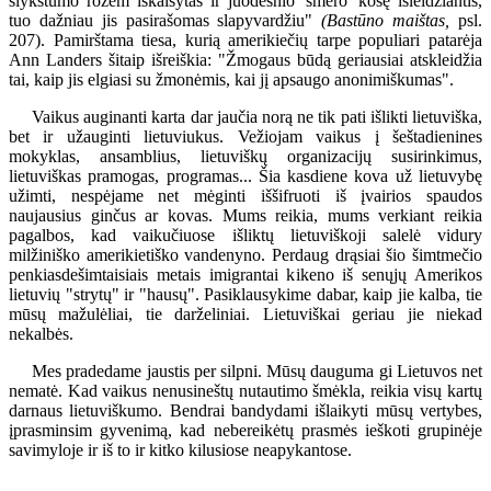
šlykštumo rožėm iškaišytas ir juodesnio 'šmero' košę išleidžiantis,
tuo dažniau jis pasirašomas slapyvardžiu"
(Bastūno maištas,
psl.
207). Pamirštama tiesa, kurią amerikiečių tarpe populiari patarėja
Ann Landers šitaip išreiškia: "Žmogaus būdą geriausiai atskleidžia
tai, kaip jis elgiasi su žmonėmis, kai jį apsaugo anonimiškumas".
Vaikus auginanti karta dar jaučia norą ne tik pati išlikti lietuviška,
bet ir užauginti lietuviukus. Vežiojam vaikus į šeštadienines
mokyklas, ansamblius, lietuviškų organizacijų susirinkimus,
lietuviškas pramogas, programas... Šia kasdiene kova už lietuvybę
užimti, nespėjame net mėginti iššifruoti iš įvairios spaudos
naujausius ginčus ar kovas. Mums reikia, mums verkiant reikia
pagalbos, kad vaikučiuose išliktų lietuviškoji salelė vidury
milžiniško amerikietiško vandenyno. Perdaug drąsiai šio šimtmečio
penkiasdešimtaisiais metais imigrantai kikeno iš senųjų Amerikos
lietuvių "strytų" ir "hausų". Pasiklausykime dabar, kaip jie kalba, tie
mūsų mažulėliai, tie darželiniai. Lietuviškai geriau jie niekad
nekalbės.
Mes pradedame jaustis per silpni. Mūsų dauguma gi Lietuvos net
nematė. Kad vaikus nenusineštų nutautimo šmėkla, reikia visų kartų
darnaus lietuviškumo. Bendrai bandydami išlaikyti mūsų vertybes,
įprasminsim gyvenimą, kad nebereikėtų prasmės ieškoti grupinėje
savimyloje ir iš to ir kitko kilusiose neapykantose.