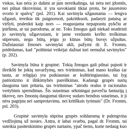
viskas, kas nėra jo dalimi ar jam nereikalinga, tai nėra nei įdomūs,
nei pilnai tikroviniai, ir yra suvokiami tiktai protu, be
jausminio
svorio ir spalvų" (psl. 201). Kai savimyla užgaunama — lengva
užgauti, tereikia tik paignoruoti, pakritikuoti, padaryti pataisą ar
viršyti, pralenkti kaip nors — reaguojama nepaprastu pykčiu ar
įniršimu, ar tai parodoma, ar ne. Toks žmogus gali niekad neatleisti
jo savimylą užgavusiam, ir jame verdantis keršto troškimas
stipresnis, negu būtų, jeigu jo kūnas būtų buvęs užpultas.
Dažniausiai žmonės savimylai akli, pažymi dr. E. Fromm,
pridėdamas, kad "politiniai veikėjai dažnai turi nemažai savimylos"
(p. 202).
Savimyla būna ir grupinė. Tokią žmogus gali pilnai pajusti ir
išreikšti be jokių suvaržymų, nes tvirtinimas, kad mano kraštas (ar
tauta, ar religija) yra puikiausias ar kultūringiausias, tai lyg
patriotizmo ir ištikimybės pareiškimas. Kadangi grupės narių
dauguma tam pritaria, tas tvirtinimas "atrodo realus ir racionalus
vertybinis sprendimas. Šis sutarimas sėkmingai paverčia fantaziją į
tikrovę, nes žmonių daugumai tikrovę sudaro bendras sutarimas, ir ji
nėra pagrįsta nei samprotavimu, nei kritiškais tyrimais" (Dr. Fromm,
psl. 203).
Grupinė savimyla stiprina grupės solidarumą ir palengvina
vedžiojimą už nosies. Antra, ir labai svarbu, pagal dr. Fromm, tai
suteikia pasitenkinimo grupės nariams, ypač tiems, kurie nedaug kuo