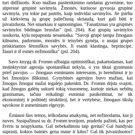
turi didžiuotis. Kuo mažiau pasitenkinimo randama gyvenime, tuo
stipresnė grupinė savimyla. Žmonės, kuriuose gyvuoja grupinė
savimyla, yra tokie pat jautrūs, kaip individai savimylos. Jie įniršta
už kiekvieną jų grupę paliečiusią skriaudą, kuri gali būti ir
įsivaizduota. Net smarkiau ir sąmoningiau. "Fanatizmas yra grupinės
savimylos būdingas bruožas" (psl. 204). Kai grupių savimylos
susikerta, kyla nepaprasta nesantaika. "Savoji grupė tampa žmogaus
kilnumo, padorumo, moralės ir teisybės gynėja, o anajai grupei
priskiriamos šėtoniškos savybės. Ji esanti klastinga, beprincipė,
žiauri ir iš esmės nežmoniška" (psl. 204).
Savo knygą dr. Fromm užbaigia optimistiškai, pakartodamas, kad
instinktyvinė agresija spontaniškai nekyla, o yra tiktai gynimasis
prieš pavojus — žmogaus esminiams interesams, jo brendimui ir jo
bei žmonijos išlikimui. Gynybinės agresijos buvo mažiau, kai
žmogus žmogui mažai tegalėjo pakenkti. Dr. Fromm drįsta svajoti,
kad žmogus galėtų sukurti tokią visuomenę, kurioje niekas nebūtų
grasinamas, tačiau reikalingi esminiai pasikeitimai, ne tik
ekonominėj ir politinėj struktūroj, bet ir vertybėse, žmogaus tikslų
sąvokose ir asmeniniam elgesyje.
Ėmiausi šios temos, ieškodama atsakymų, net nežinodama, kur ji
nuves. Susipažinusi su dr. Fromm teorijom, pradedu pažinti, kas per
žvėris ta neapykanta. Gal nebekaltinsiu taip greitai? Gal bandysiu
suprasti, kokios baimės gena mane ir kitus? Gal tik įsivaizduotos?