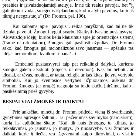
praeities ir įsivaizduojamieji ateityje. Ir ne tik realūs pavojai, bet "jį
gali įtikinti vadai, smegenis išplaudami, kad matytų pavojus, kurie iš
tikrųjų neegzistuoja" (Dr. Fromm, psl. 196).
Kai kalbama apie "pavojus", reikia paryškinti, kad tai ne tik
fiziniai pavojai. Žmogui lygiai svarbu išlaikyti dvasinę pusiausvyrą.
Akivaizdoje idėjų, kurios kelia klausimus apie jo orientacijos sistemą
(frame of orientation), žmogus gali pasijusti užpultas. Dr. Fromm
sako, kad žmogus gal racionalizuos savo jausmus — apšauks tas
idėjas nemoraliom, kvailom ir panašiai.
Emocinei pusiausvyrai taip pat reikalingi dalykai, kuriems
žmogus galėtų atsiduoti (objects of devotion). Kas tai bebūtų, ar
idealai, ar tėvas, motina, ar tauta, religija ar kas kitas, jie yra vertybių
simboliai. Kai jo šventosios vertybės užpuolamos, aiškina dr.
Fromm, žmogus (ar grupė) reaguoja su tokiu pačiu įniršimu, kaip į
pasikėsinimą prieš gyvybę.
BESPALVIAI ŽMONĖS IR DAIKTAI
Prie anksčiau minėtų dr. Fromm prideda vieną iš svarbiausių
gynybinės agresijos šaltinių. Tai pažeidimas savimylos (narcissism),
kurią jis apibūdina šitaip: "Kai tik pats žmogus,
jo
kūnas,
jo
reikalavimai,
jo
jausmai, jo mintys,
jo
nuosavybė, visi žmonės ir
daiktai, kurie
jį
liečia, yra išgyvenami kaipo tikroviniai, o visi ir