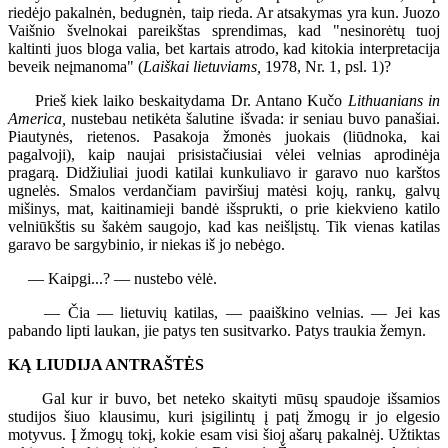
riedėjo pakalnėn, bedugnėn, taip rieda. Ar atsakymas yra kun. Juozo
Vaišnio švelnokai pareikštas sprendimas, kad "nesinorėtų tuoj
kaltinti juos bloga valia, bet kartais atrodo, kad kitokia interpretacija
beveik neįmanoma" (
Laiškai lietuviams,
1978, Nr. 1, psl. 1)?
Prieš kiek laiko beskaitydama Dr. Antano Kučo
Lithuanians in
America,
nustebau netikėta šalutine išvada: ir seniau buvo panašiai.
Piautynės, rietenos. Pasakoja žmonės juokais (liūdnoka, kai
pagalvoji), kaip naujai prisistačiusiai vėlei velnias aprodinėja
pragarą. Didžiuliai juodi katilai kunkuliavo ir garavo nuo karštos
ugnelės. Smalos verdančiam paviršiuj matėsi kojų, rankų, galvų
mišinys, mat, kaitinamieji bandė išsprukti, o prie kiekvieno katilo
velniūkštis su šakėm saugojo, kad kas neišlįstų. Tik vienas katilas
garavo be sargybinio, ir niekas iš jo nebėgo.
— Kaipgi...? — nustebo vėlė.
— Čia — lietuvių katilas, — paaiškino velnias. — Jei kas
pabando lipti laukan, jie patys ten susitvarko. Patys traukia žemyn.
KĄ LIUDIJA ANTRAŠTĖS
Gal kur ir buvo, bet neteko skaityti mūsų spaudoje išsamios
studijos šiuo klausimu, kuri įsigilintų į patį žmogų ir jo elgesio
motyvus. Į žmogų tokį, kokie esam visi šioj ašarų pakalnėj. Užtiktas