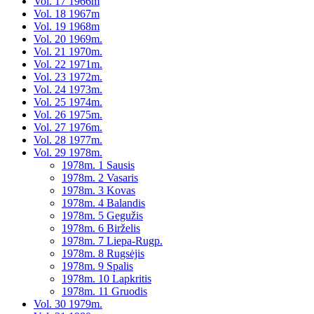
Vol. 17 1966m
Vol. 18 1967m
Vol. 19 1968m
Vol. 20 1969m.
Vol. 21 1970m.
Vol. 22 1971m.
Vol. 23 1972m.
Vol. 24 1973m.
Vol. 25 1974m.
Vol. 26 1975m.
Vol. 27 1976m.
Vol. 28 1977m.
Vol. 29 1978m.
1978m. 1 Sausis
1978m. 2 Vasaris
1978m. 3 Kovas
1978m. 4 Balandis
1978m. 5 Gegužis
1978m. 6 Birželis
1978m. 7 Liepa-Rugp.
1978m. 8 Rugsėjis
1978m. 9 Spalis
1978m. 10 Lapkritis
1978m. 11 Gruodis
Vol. 30 1979m.