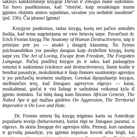
sakinys katekizminėje knygoje
Dievas ir Žmogus
mane sudomino.
Tai buvo paaiškinimas, kad "rūstybė, kaip nesaikingas mums
įgimtos rūstintis aistros sujudimas, savaime yra nedidelė nuodėmė"
(psl. 336). Čia įdomu! Įgimta!
Knygyne pasiknisus, radau knygų, kurių net pačios antraštės
liudija, kad tema nagrinėjama ne vien lietuvių tarpe. Pavarčiusi dr.
Erich Fromm knygą
The Anatomy of Human Destructiveness,
taip ir
pristojau prie jos — atsakė į daugelį klausimų. Šis žymus
psichoanalitikas yra parašęs daugiau kaip dvidešimt knygų, kurių
tarpe yra The
Art of Loving, Escape from Freedom, The Forgotten
Language.
Pačioj pradžioj knygos jis ir sako, kad padaugėjus
smurtui ir naikinimui (violence and destructiveness), šiame krašte ir
bendrai pasaulyje, mokslininkai ir šiaip žmonės susidomėjo agresijos
ir jos priežasčių teorinėm studijom. Gerokai išpopuliarėjo knygos,
skelbiančios tezę, kad žmogaus agresyvus elgesys — karai,
nusikaltimai, ginčai ir visi žalingi ir sadistiniai veiksmai kyla iš
įgimto instinkto. Tai būtų daug kam žinomos
African Genesis, The
Naked Ape
ir gal mažiau girdėtos
On Aggression, The Territorial
Imperative
ir
On Love and Hate.
Dr. Fromm atmeta šių knygų teigimus kartu su Amerikoje
populiaria teorija (behaviorism), kuriai rūpi ne žmogaus jausmai, o
elgesys. Jis skiria žmoguje dvi agresijos rūšis. Pirmoji, kuri randama
ir gyvulių pasaulyje, yra įgimtas impulsas kovoti arba bėgti, kai