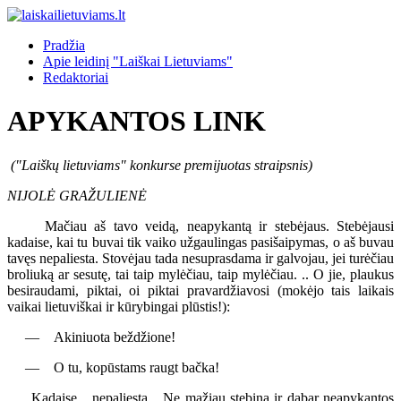
Pradžia
Apie leidinį "Laiškai Lietuviams"
Redaktoriai
APYKANTOS LINK
("Laiškų lietuviams" konkurse premijuotas straipsnis)
NIJOLĖ GRAŽULIENĖ
Mačiau aš tavo veidą, neapykantą ir stebėjaus. Stebėjausi
kadaise, kai tu buvai tik vaiko užgaulingas pasišaipymas, o aš buvau
tavęs nepaliesta. Stovėjau tada nesuprasdama ir galvojau, jei turėčiau
broliuką ar sesutę, tai taip mylėčiau, taip mylėčiau. .. O jie, plaukus
besiraudami, piktai, oi piktai pravardžiavosi (mokėjo tais laikais
vaikai lietuviškai ir kūrybingai plūstis!):
— Akiniuota beždžione!
— O tu, kopūstams raugt bačka!
Kadaise... nepaliesta... Ne mažiau stebina ir dabar neapykantos