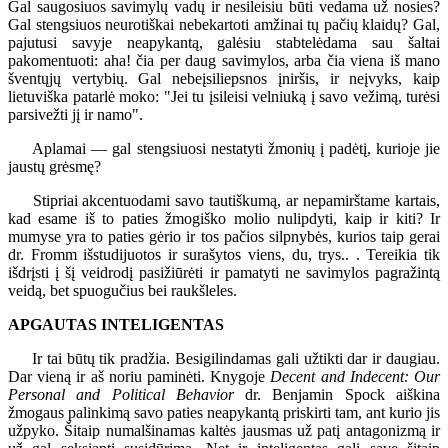
Gal saugosiuos savimylų vadų ir nesileisiu būti vedama už nosies?
Gal stengsiuos neurotiškai nebekartoti amžinai tų pačių klaidų? Gal,
pajutusi savyje neapykantą, galėsiu stabtelėdama sau šaltai
pakomentuoti: aha! čia per daug savimylos, arba čia viena iš mano
šventųjų vertybių. Gal nebeįsiliepsnos įniršis, ir neįvyks, kaip
lietuviška patarlė moko: "Jei tu įsileisi velniuką į savo vežimą, turėsi
parsivežti jį ir namo".
Aplamai — gal stengsiuosi nestatyti žmonių į padėtį, kurioje jie
jaustų grėsmę?
Stipriai akcentuodami savo tautiškumą, ar nepamirštame kartais,
kad esame iš to paties žmogiško molio nulipdyti, kaip ir kiti? Ir
mumyse yra to paties gėrio ir tos pačios silpnybės, kurios taip gerai
dr. Fromm išstudijuotos ir surašytos viens, du, trys.. . Tereikia tik
išdrįsti į šį veidrodį pasižiūrėti ir pamatyti ne savimylos pagražintą
veidą, bet spuogučius bei raukšleles.
APGAUTAS INTELIGENTAS
Ir tai būtų tik pradžia. Besigilindamas gali užtikti dar ir daugiau.
Dar vieną ir aš noriu paminėti. Knygoje
Decent and Indecent: Our
Personal and Political Behavior
dr. Benjamin Spock aiškina
žmogaus palinkimą savo paties neapykantą priskirti tam, ant kurio jis
užpyko. Šitaip numalšinamas kaltės jausmas už patį antagonizmą ir