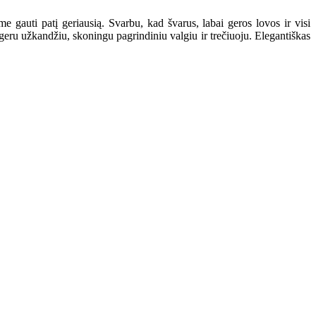
 gauti patį geriausią. Svarbu, kad švarus, labai geros lovos ir visi
eru užkandžiu, skoningu pagrindiniu valgiu ir trečiuoju. Elegantiškas