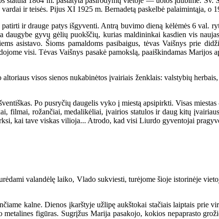
tatula 1864 m. pastatyta pasirodymų vietoje — uolos įdubime. Šv. Sost
 vardai ir teisės. Pijus XI 1925 m. Bernadetą paskelbė palaimintąja, o 1
atirti ir drauge patys išgyventi. Antrą buvimo dieną kėlėmės 6 val. ryt
ta daugybe gyvų gėlių puokščių, kurias maldininkai kasdien vis naujas 
iems asistavo. Šioms pamaldoms pasibaigus, tėvas Vaišnys prie didži
jome visi. Tėvas Vaišnys pasakė pamokslą, paaiškindamas Marijos apsir
ltoriaus visos sienos nukabinėtos įvairiais ženklais: valstybių herbais,
ventiškas. Po pusryčių daugelis vyko į miestą apsipirkti. Visas miestas
kai, filmai, rožančiai, medalikėliai, įvairios statulos ir daug kitų įvai
pirksi, kai tave viskas vilioja... Atrodo, kad visi Liurdo gyventojai pragy
rėdami valandėlę laiko, Vlado sukviesti, turėjome šioje istorinėje vietoje
ame kalne. Dienos įkarštyje užlipę aukštokai stačiais laiptais prie viršu
o metalines figūras. Sugrįžus Marija pasakojo, kokios nepaprasto groži