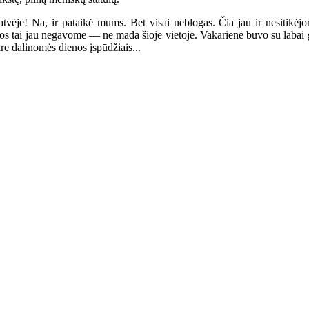
je! Na, ir pataikė mums. Bet visai neblogas. Čia jau ir nesitikėjome
bos tai jau negavome — ne mada šioje vietoje. Vakarienė buvo su labai g
e dalinomės dienos įspūdžiais...