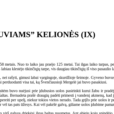
TUVIAMS” KELIONĖS (IX)
etais. Nuo to laiko jau praėjo 125 metai. Tai ilgas laiko tarpas, pe
biau klestėjo tikinčiųjų tarpe, vis daugiau tikinčiųjų iš viso pasaulio lan
nei rašyti, gimusi labai vargingoje, skurdžioje šeimoje. Gyveno buvus
ai perduodanti visa tai, ką Švenčiausioji Mergelė jai buvo pasakiusi.
 buvo nuėjusi prie įdubusios uolos pasirinkti kurui žabu ir pradėjo 
altas. Bernadeta prašė draugių padėti primesti į vandenį akmenų, kad ji, 
pereiti per upelį, niekur tokios vietos nerado. Tada grįžo prie uolos ir 
Ir vėl tas pats ūžesys. Kai vėl pakėlė galvą, giliame uolos įdubime pamat
irš galvos driekėsi ilgas baltas nuometas. Ant abiejų kojų spindėjo l