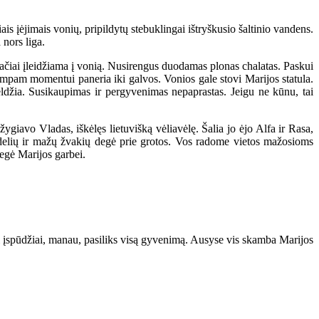
s įėjimais vonių, pripildytų stebuklingai ištryškusio šaltinio vandens.
 nors liga.
ačiai įleidžiama į vonią. Nusirengus duodamas plonas chalatas. Paskui
umpam momentui paneria iki galvos. Vonios gale stovi Marijos statula.
eldžia. Susikaupimas ir pergyvenimas nepaprastas. Jeigu ne kūnu, tai
iavo Vladas, iškėlęs lietuvišką vėliavėlę. Šalia jo ėjo Alfa ir Rasa,
delių ir mažų žvakių degė prie grotos. Vos radome vietos mažosioms
 degė Marijos garbei.
 įspūdžiai, manau, pasiliks visą gyvenimą. Ausyse vis skamba Marijos