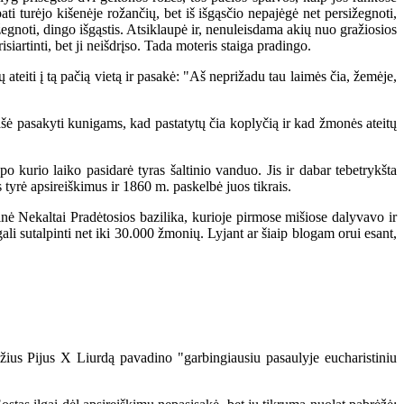
ti turėjo kišenėje rožančių, bet iš išgąsčio nepajėgė net persižegnoti,
žegnoti, dingo išgąstis. Atsiklaupė ir, nenuleisdama akių nuo gražiosios
iartinti, bet ji neišdrįso. Tada moteris staiga pradingo.
teiti į tą pačią vietą ir pasakė: "Aš neprižadu tau laimės čia, žemėje,
ašė pasakyti kunigams, kad pastatytų čia koplyčią ir kad žmonės ateitų
 kurio laiko pasidarė tyras šaltinio vanduo. Jis ir dabar tebetrykšta
 tyrė apsireiškimus ir 1860 m. paskelbė juos tikrais.
ė Nekaltai Pradėtosios bazilika, kurioje pirmose mišiose dalyvavo ir
ali sutalpinti net iki 30.000 žmonių. Lyjant ar šiaip blogam orui esant,
us Pijus X Liurdą pavadino "garbingiausiu pasaulyje eucharistiniu