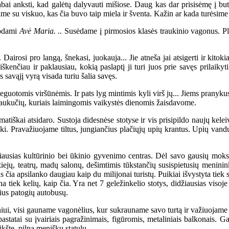
 anksti, kad galėtų dalyvauti mišiose. Daug kas dar prisisėmę į bute
e su viskuo, kas čia buvo taip miela ir šventa. Kažin ar kada turėsime la
dodami
Avė Maria. ..
Susėdame į pirmosios klasės traukinio vagonus. Pla
irosi pro langą, šnekasi, juokauja... Jie atneša jai atsigerti ir kitoki
iškenčiau ir paklausiau, kokią paslaptį ji turi juos prie savęs prilaikyt
savąjį vyrą visada turiu šalia savęs.
eguotomis viršūnėmis. Ir pats lyg mintimis kyli virš jų... Jiems pranyku
 traukučių, kuriais laimingomis vaikystės dienomis žaisdavome.
škai atsidaro. Sustoja didesnėse stotyse ir vis prisipildo naujų kele
ki. Pravažiuojame tiltus, jungiančius plačiųjų upių krantus. Upių vandu
ausias kultūrinio bei ūkinio gyvenimo centras. Dėl savo gausių mokslo
ejų, teatrų, madų salonų, dešimtimis tūkstančių susispietusių menininkų
ia apsilanko daugiau kaip du milijonai turistų. Puikiai išvystyta tiek st
 tiek kelių, kaip čia. Yra net 7 geležinkelio stotys, didžiausias vis
čius patogių autobusų.
, visi gauname vagonėlius, kur sukrauname savo turtą ir važiuojame į s
tatai su įvairiais pagražinimais, figūromis, metaliniais balkonais. Gat
štę, pilną meniškų statulų.