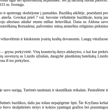
as ilgai dėl apsireiškimų nepasisakė, bet jų tikrumą nuolat pabrėžė:
933 m. šventąja.
o ir apsirengę skubėjome į pamaldas. Bazilikų aikštėje, praeidami pro
atneša. Gerokai prieš 7 val. buvome viršutinėje bazilikoje, kurią jau
ojo altoriaus atlaikė mums mišias lietuviškai. Dana su Aldona savo
eiškimą Bernadetai, pašventino mūsų atsineštus religinius pirkinius
 vėliavėlėmis ir kitokiomis įvairių kraštų dovanomis. Langų vitražuose
 — gryna prekyvietė. Visų krautuvių durys atidarytos, o kai kur prekės
riausių suvenyrų su Liurdo užrašais, daugybė plastikinių buteliukų Liurdo
vena iš tos prekybos.
 savo sueigą. Tarėmės tautiniais ir skautiškais reikalais. Pasirašėme ir
tinės bazilikos, dalis jau toliau nepajėgėme lipti. Šie Kryžiaus keliai
o buvo skulptūrinės stotys ir kokios ypatingai gražios bei prasmingos