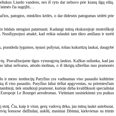
liukus Liurdo vandens, nes iš ryto dar nebuvo prie kranų ilgų eilių.
imės čia sugrįžti.. .
čios, patogios, minkštos kėdės, o dar didesnis patogumas sėdėti prie
ais būdais stengiasi patarnauti. Kadangi mūsų ekskursijoje moteriškoji
i. Nusišypsojusi atsakė, kad reikia sulaukti tam tikro amžiaus ir turėti
s, prasideda lygumos, tęsiasi pušynai, toliau kukurūzų laukai, daugybė
ivių. Pravažiuojame ilgus vynuogynų laukus. Kažkas sušunka, kad jau
o labai nešvarus, atrodo molinas, o iš tikrųjų užterštas nuo pramonės
 ir meno institucijų Paryžius yra vadinamas viso pasaulio kultūrine
 iš viso pasaulio. Paryžius labai tirštai apgyventas, su priemiesčiais
ambioji, tiek smulkioji pramonė, kurioje dirba kvalifikuoti specialistai
oje Europoje Le Bourget aerodromas. Vietiniam susisiekimui yra puikus
totį. Čia, kaip ir visur, gerų vadovų dėka, jau mūsų laukė autobusai.
vių šonuose didžiuliai, aukšti, masiniai žibintai, kiekvienas su trimis