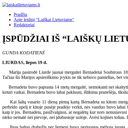
Pradžia
Apie leidinį "Laiškai Lietuviams"
Redaktoriai
ĮSPŪDŽIAI IŠ “LAIŠKŲ LIE
GUNDA KODATIENĖ
LIURDAS, liepos 19 d.
Marija pasirodė Liurde jaunai mergaitei Bernadetai Soubirous 1858 m
Tačiau šis Marijos apsireiškimo įvykis ne tik nebuvo pamirštas, bet vis la
Bernadeta buvo paprasta 14 metų mergaitė, nemokanti nei skaityti, 
keturi vaikai. Bernadeta buvo labai paklusni, ištikima pranešėja, tiksli
Kai šaltą vasario 11 dieną pirmą kartą Bernadeta su kitom mergaitėm
perbrido upelį ir kitoje pusėje pradėjo verkti, nes vanduo buvo labai š
kaip ir jos. Bernadeta, pasižvalgiusi, ar negalėtų kur nors nenusiavusi 
nieko nematė nei pievoje, nei įdubusioje uoloje. Avėsi kojines toliau. 
Ilgas baltas drabužis per liemenį buvo perjuostas mėlyna juosta, o v