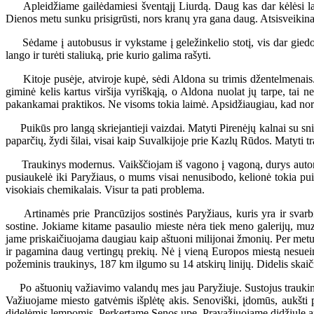
Apleidžiame gailėdamiesi šventąjį Liurdą. Daug kas dar kėlėsi labai
Dienos metu sunku prisigrūsti, nors kranų yra gana daug. Atsisveikinam
Sėdame į autobusus ir vykstame į geležinkelio stotį, vis dar gie
lango ir turėti staliuką, prie kurio galima rašyti.
Kitoje pusėje, atviroje kupė, sėdi Aldona su trimis džentelmenais. Da
giminė kelis kartus viršija vyriškąją, o Aldona nuolat jų tarpe, tai ne
pakankamai praktikos. Ne visoms tokia laimė. Apsidžiaugiau, kad nors 
Puikūs pro langą skriejantieji vaizdai. Matyti Pirenėjų kalnai su sni
paparčių, žydi šilai, visai kaip Suvalkijoje prie Kazlų Rūdos. Matyti
Traukinys modernus. Vaikščiojam iš vagono į vagoną, durys automati
pusiaukelė iki Paryžiaus, o mums visai nenusibodo, kelionė tokia pui
visokiais chemikalais. Visur ta pati problema.
Artinamės prie Prancūzijos sostinės Paryžiaus, kuris yra ir svarbi
sostine. Jokiame kitame pasaulio mieste nėra tiek meno galerijų, muzi
jame priskaičiuojama daugiau kaip aštuoni milijonai žmonių. Per metus č
ir pagamina daug vertingų prekių. Nė į vieną Europos miestą nesueina
požeminis traukinys, 187 km ilgumo su 14 atskirų linijų. Didelis skai
Po aštuonių važiavimo valandų mes jau Paryžiuje. Sustojus traukiniui
Važiuojame miesto gatvėmis išplėtę akis. Senoviški, įdomūs, aukšti pas
didelėmis lempomis. Perkertame Senos upę. Pravažiuojame didžiulę aik