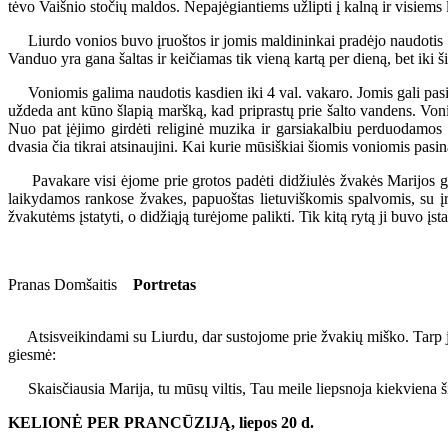
tėvo Vaišnio stočių maldos. Nepajėgiantiems užlipti į kalną ir visiems
Liurdo vonios buvo įruoštos ir jomis maldininkai pradėjo naudotis 1955
Vanduo yra gana šaltas ir keičiamas tik vieną kartą per dieną, bet iki 
Voniomis galima naudotis kasdien iki 4 val. vakaro. Jomis gali pasin
uždeda ant kūno šlapią maršką, kad priprastų prie šalto vandens. Von
Nuo pat įėjimo girdėti religinė muzika ir garsiakalbiu perduodamos 
dvasia čia tikrai atsinaujini. Kai kurie mūsiškiai šiomis voniomis pasi
Pavakare visi ėjome prie grotos padėti didžiulės žvakės Marijos garb
laikydamos rankose žvakes, papuoštas lietuviškomis spalvomis, su 
žvakutėms įstatyti, o didžiąją turėjome palikti. Tik kitą rytą ji buvo įs
Pranas Domšaitis
Portretas
Atsisveikindami su Liurdu, dar sustojome prie žvakių miško. Tarp jų
giesmė:
Skaisčiausia Marija, tu mūsų viltis, Tau meile liepsnoja kiekviena ši
KELIONĖ PER PRANCŪZIJĄ, liepos 20 d.