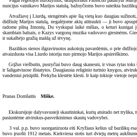
Pagal regėtojos nurodymus, skulptoriaus Fabischo padaryta Marijos s
nuncijus vainikavo Marijos statulą, bažnyčioms buvo suteikta bazilikų
Atvažiavę į Liurdą, stengėmės apie šią vietą kuo daugiau sužinoti, p
didžiulę Marijos statulą, negalėjome akių atitraukti — ji buvo apsup
radome pilną žmonių. Du vyskupai laikė mišias, o keturi kunigai j
skambiais balsais, o Kazys vargonų muzika vadovavo giesmėms. Giedo
ir sukalbėjo gražią maldą už tėvynę.
Bazilikos sienos išgraviruotos aukotojų pavardėmis, o prie didžiojo a
atvaizduota visa Liurdo istorija nuo pirmojo Marijos apsireiškimo.
Grįžus viešbutin, pusryčiai buvo daug skanesni, ir visas rytas toks š
ir šaligatviuose išstatytos. Daugiausia religinio turinio knygos, atviru
vandeniui prisipilti. Prekyba klestėte klesti. Ir kaip tokioje vietoje ne
Pranas Domšaitis
Miške.
Ekskursijoje dalyvavusieji skautininkai, kurių atsirado net trylika, tu
pasiuntėme atvirukus-pasveikinimus skautų vadovybei.
3 val. p.p. buvo suorganizuota eiti Kryžiaus kelius už bazilikų esanči
buvo įruošti 1912 metais. Kiekviena stotis turi dviejų metrų aukštum