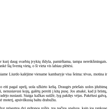
r kurį daug svarbių įvykių išdyla, pamirštama, tampa nereikšmingais.
kė šią šventą vietą, o ši vieta vis labiau plėtėsi.
iame Liurdo kalėjime viename kambaryje visa šeima: tėvas, motina ir
eiti pagal upelį, uola užkirto kelią. Draugės priešais uolos įdubimą
nenusiavusi kojų, galėtų pereiti į kitą pusę. Jos atsakė, kad ji bristų,
pradėjo nusiauti. Staiga kažkas suūžė, lyg pakilęs vėjas. Pakėlusi galvą,
ė moterį, apsivilkusią baltu drabužiu.
yg prisegtos dvi geltonos rožės, tos pačios spalvos, kaip jos rankose