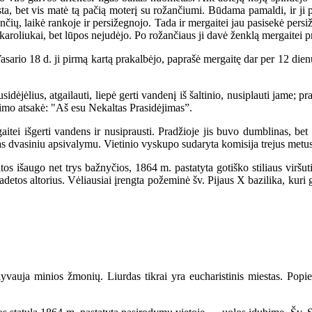
a, bet vis matė tą pačią moterį su rožančiumi. Būdama pamaldi, ir ji pa
čių, laikė rankoje ir persižegnojo. Tada ir mergaitei jau pasisekė persi
aroliukai, bet lūpos nejudėjo. Po rožančiaus ji davė ženklą mergaitei pris
io 18 d. ji pirmą kartą prakalbėjo, paprašė mergaitę dar per 12 dienų a
ėlius, atgailauti, liepė gerti vandenį iš šaltinio, nusiplauti jame; pr
usimo atsakė: "Aš esu Nekaltas Prasidėjimas”.
ei išgerti vandens ir nusiprausti. Pradžioje jis buvo dumblinas, bet po
las dvasiniu apsivalymu. Vietinio vyskupo sudaryta komisija trejus metus
išaugo net trys bažnyčios, 1864 m. pastatyta gotiško stiliaus viršutin
etos altorius. Vėliausiai įrengta požeminė šv. Pijaus X bazilika, kuri g
ja minios žmonių. Liurdas tikrai yra eucharistinis miestas. Popieži