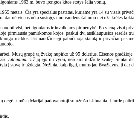
 ligoniams 1963 m. buvo įrengtos kitos stotys šalia vonių.
 metais. Čia yra specialus pastatas, kuriame yra 14 su visais privačiai
šiol dar nė vienas nėra susirgęs nuo vandens šaltumo nei užsikrėtęs kokia
audoti visi, bet ligoniams ir invalidams pirmenybė. Po vieną visai priv
ioje pirmiausia pamirkomos kojos, paskui dvi atsiklaupusios seselės tr
kunigo maldos. Išsimaudžiusieji pabučiuoja statulą ir privačiai pasim
naudojo.
ei. Mūsų grupė tą žvakę nupirko už 95 dolerius. Eisenos pradžioje žyg
įrašu
Lithuania.
Už jų ėjo du vyrai, nešdami didžiulę žvakę. Šimtai di
tatyta į stovą ir uždegta. Nežinia, kaip ilgai, mums jau išvažiavus, ji dar
 degė ir mūsų Marijai padovanotoji su užrašu Lithuania. Liurde patirti
rdis.