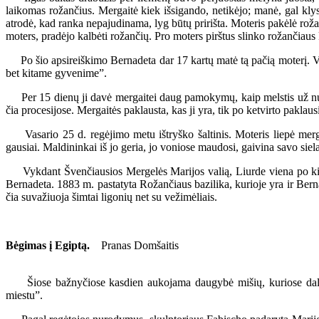
laikomas rožančius. Mergaitė kiek išsigando, netikėjo; manė, gal klyst
atrodė, kad ranka nepajudinama, lyg būtų pririšta. Moteris pakėlė rožan
moters, pradėjo kalbėti rožančių. Pro moters pirštus slinko rožančiaus k
Po šio apsireiškimo Bernadeta dar 17 kartų matė tą pačią moterį. Vasar
bet kitame gyvenime”.
Per 15 dienų ji davė mergaitei daug pamokymų, kaip melstis už nusidėj
čia procesijose. Mergaitės paklausta, kas ji yra, tik po ketvirto pakla
Vasario 25 d. regėjimo metu ištryško šaltinis. Moteris liepė mergait
gausiai. Maldininkai iš jo geria, jo voniose maudosi, gaivina savo sie
Vykdant Švenčiausios Mergelės Marijos valią, Liurde viena po kitos 
Bernadeta. 1883 m. pastatyta Rožančiaus bazilika, kurioje yra ir Bernad
čia suvažiuoja šimtai ligonių net su vežimėliais.
Bėgimas į Egiptą.
Pranas Domšaitis
Šiose bažnyčiose kasdien aukojama daugybė mišių, kuriose dalyvau
miestu”.