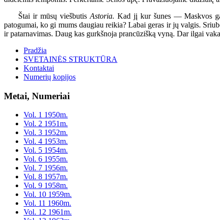
Štai ir mūsų viešbutis
Astoria.
Kad jį kur šunes — Maskvos gatvė
patogumai, ko gi mums daugiau reikia? Labai geras ir jų valgis. Sriu
ir patarnavimas. Daug kas gurkšnoja prancūzišką vyną. Dar ilgai vakar
Pradžia
SVETAINĖS STRUKTŪRA
Kontaktai
Numerių kopijos
Metai, Numeriai
Vol. 1 1950m.
Vol. 2 1951m.
Vol. 3 1952m.
Vol. 4 1953m.
Vol. 5 1954m.
Vol. 6 1955m.
Vol. 7 1956m.
Vol. 8 1957m.
Vol. 9 1958m.
Vol. 10 1959m.
Vol. 11 1960m.
Vol. 12 1961m.