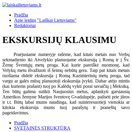
Pradžia
Apie leidinį "Laiškai Lietuviams"
Redaktoriai
EKSKURSIJŲ KLAUSIMU
Praėjusiame numeryje rašėme, kad kitais metais nuo Verbų
sekmadienio iki Atvelykio planuojame ekskursiją į Romą ir į Šv.
Žemę Šventųjų metų proga. Kai kurie pareiškė nuomonę, kad
Velykų metu išvažiuoti iš šeimų nebūtų gera. Taip pat kitais metais
ruošiama didelė ekskursija į Romą Kazimierinių metų proga, tad
vargu ar galės mūsų planuotoji ekskursija įvykti. Dabar atėjo mintis
(kai kuriems prašant) tuoj po Kalėdų vykti porai savaičių į Meksiką.
Ten būtų galima sutikti Naujuosius metus, aplankyti garsiausią
Amerikos žemyne Marijos šventovę Gvadalupėje, pailsėti prie jūros
ir t.t. Būtų labai mums naudinga, kad suinteresuotieji vienokia ar
kitokia ekskursija mums tuoj parašytų ir praneštų savo
pageidavimus.
Pradžia
SVETAINĖS STRUKTŪRA