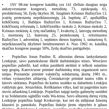
• JAV 98-me kongrese katalikų yra 141 (šešiais daugiau negu
ankstyvesniame kongrese), metodistų 73, episkopalų 61,
presbiterionų 56, žydų tikybos 38, Jungtinės Kristaus Bažnyčios 13,
įvairių protestantų nepriklausomųjų 24, baptistų 47, apaštališkų
krikščionių 1, Bablijos Bažnyčios 1, Kristaus Bažnyčios 7,
krikščionių reformatų 1, krikščioniško mokslo 2, Kristaus mokslo 2,
Kristaus mokinių 4, rytų stačiatikių 7, kvakerių 2, laisvųjų metodistų
1, mormonų 12, liuteronų 25, pentekostalų 1, reformuotos
Bažnyčios 1, adventistų 1, septintos dienos baptistų 1, unitarionų 9,
nepriklausančių tikybinei bendruomenei 4. Nuo 1962 m. katalikų
skaičius kongrese paaugo 50%, žydų skaičius patrigubėjo.
• Popiežius Jonas Paulius II, aštuonias dienas lankydamasis
Lenkijoje, savo pamoksluose iškėlė darbininkijos teises. Wroclave
popiežius pabrėžė, kad reikia pasitikėti ateitimi ir ieškoti sutarimo
tarp grupių. Katovicuose priminė darbininkų teisę organizuoti savo
unijas. Poznanėje priminė valstiečių solidarumą, įkurtą 1981 m.,
vėliau vyriausybės uždarytą. Čenstakavoje priminė tautos viltis ir
laisvės siekimus. Popiežius du kartus susitiko su dabartiniu Lenkijos
valdytoju gen. Jeruzelskiu. Reiškiamos viltys, kad tai pagreitins karo
stovio atšaukimą Lenkijoje. Popiežius taipgi turėjo galimybę susitikti
ir su Solidarumo sąjūdžio vadu Wa-lensa. Savo aštuonių dienų vizitą
Lenkijoje popiežius baigė Krokuvoje, kur net du milijonai žmonių
klausėsi jo pamokslo. Popiežius linkėjo jiems stiprybės ir gilaus