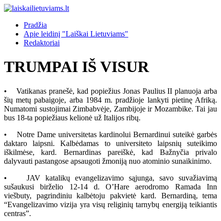
Pradžia
Apie leidinį "Laiškai Lietuviams"
Redaktoriai
TRUMPAI IŠ VISUR
• Vatikanas pranešė, kad popiežius Jonas Paulius II planuoja arba
šių metų pabaigoje, arba 1984 m. pradžioje lankyti pietinę Afriką.
Numatomi sustojimai Zimbabvėje, Zambijoje ir Mozambike. Tai jau
bus 18-ta popiežiaus kelionė už Italijos ribų.
• Notre Dame universitetas kardinolui Bernardinui suteikė garbės
daktaro laipsni. Kalbėdamas to universiteto laipsnių suteikimo
iškilmėse, kard. Bernardinas pareiškė, kad Bažnyčia privalo
dalyvauti pastangose apsaugoti žmoniją nuo atominio sunaikinimo.
• JAV katalikų evangelizavimo sąjunga, savo suvažiavimą
sušaukusi birželio 12-14 d. O’Hare aerodromo Ramada Inn
viešbuty, pagrindiniu kalbėtoju pakvietė kard. Bernardiną, tema
“Evangelizavimo vizija yra visų religinių tarnybų energiją teikiantis
centras”.