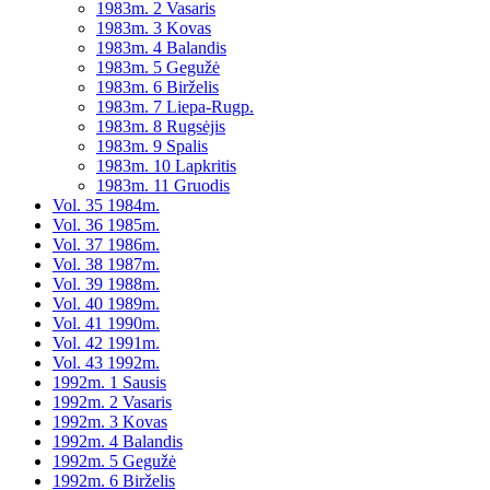
1983m. 2 Vasaris
1983m. 3 Kovas
1983m. 4 Balandis
1983m. 5 Gegužė
1983m. 6 Birželis
1983m. 7 Liepa-Rugp.
1983m. 8 Rugsėjis
1983m. 9 Spalis
1983m. 10 Lapkritis
1983m. 11 Gruodis
Vol. 35 1984m.
Vol. 36 1985m.
Vol. 37 1986m.
Vol. 38 1987m.
Vol. 39 1988m.
Vol. 40 1989m.
Vol. 41 1990m.
Vol. 42 1991m.
Vol. 43 1992m.
1992m. 1 Sausis
1992m. 2 Vasaris
1992m. 3 Kovas
1992m. 4 Balandis
1992m. 5 Gegužė
1992m. 6 Birželis