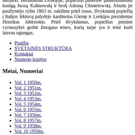
tikėjimo. Bebūdamas Lenkijoje, popiežius paskelbė palaimintaisiais
kunigą Juozą Kalinowskį ir brolį Adomą Chmielowskį. Abudu jie
pasižymėjo ryžtu 1863 m. sukilime prieš rusus. Išvykstantį popiežių
į Italijos lėktuvą palydėjo kardinolas Glemp ir Lenkijos prezidentas
Henrikas Jablonskis. Prieš išvykdamas, popiežius priminė
vyriausybei gerbti žmogaus teises, kurių tarpe yra ir teisė kurti
laisvas sąjungas.
Pradžia
SVETAINĖS STRUKTŪRA
Kontaktai
Numerių kopijos
Metai, Numeriai
Vol. 1 1950m.
Vol. 2 1951m.
Vol. 3 1952m.
Vol. 4 1953m.
Vol. 5 1954m.
Vol. 6 1955m.
Vol. 7 1956m.
Vol. 8 1957m.
Vol. 9 1958m.
Vol. 10 1959m.