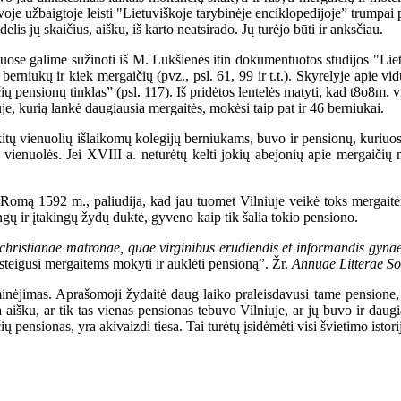
oje užbaigtoje leisti "Lietuviškoje tarybinėje enciklopedijoje” trumpai 
is jų skaičius, aišku, iš karto neatsirado. Jų turėjo būti ir anksčiau.
galime sužinoti iš M. Lukšienės itin dokumentuotos studijos "Lietuvo
rniukų ir kiek mergaičių (pvz., psl. 61, 99 ir t.t.). Skyrelyje apie vi
ų pensionų tinklas” (psl. 117). Iš pridėtos lentelės matyti, kad t8o8m.
e, kurią lankė daugiausia mergaitės, mokėsi taip pat ir 46 berniukai.
itų vienuolių išlaikomų kolegijų berniukams, buvo ir pensionų, kuriuose 
ės vienuolės. Jei XVIII a. neturėtų kelti jokių abejonių apie mergaiči
Romą 1592 m., paliudija, kad jau tuomet Vilniuje veikė toks mergaitė
ngų ir įtakingų žydų duktė, gyveno kaip tik šalia tokio pensiono.
hristianae matronae, quae virginibus erudiendis et informandis gynae
 įsteigusi mergaitėms mokyti ir auklėti pensioną”. Žr.
Annuae Litterae Soc
ėjimas. Aprašomoji žydaitė daug laiko praleisdavusi tame pensione, 
ra aišku, ar tik tas vienas pensionas tebuvo Vilniuje, ar jų buvo ir da
ensionas, yra akivaizdi tiesa. Tai turėtų įsidėmėti visi švietimo istorij