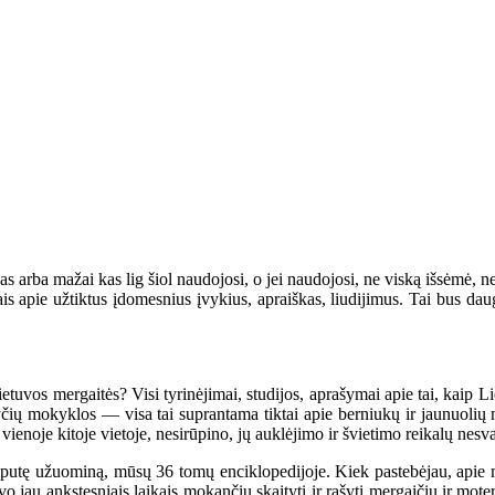
 arba mažai kas lig šiol naudojosi, o jei naudojosi, ne viską išsėmė, ne
jais apie užtiktus įdomesnius įvykius, apraiškas, liudijimus. Tai bus dau
vos mergaitės? Visi tyrinėjimai, studijos, aprašymai apie tai, kaip Lie
žnyčių mokyklos — visa tai suprantama tiktai apie berniukų ir jaunuol
 vienoje kitoje vietoje, nesirūpino, jų auklėjimo ir švietimo reikalų nesv
mputę užuominą, mūsų 36 tomų enciklopedijoje. Kiek pastebėjau, apie 
jau ankstesniais laikais mokančių skaityti ir rašyti mergaičių ir moterų