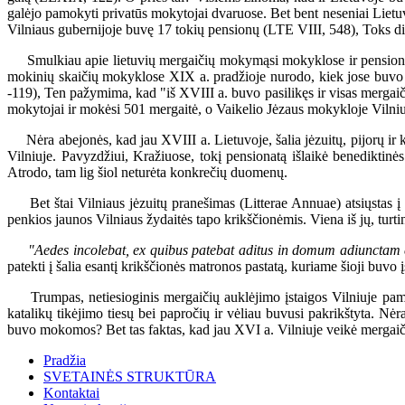
galėjo pamokyti privatūs mokytojai dvaruose. Bet bent neseniai Lietuv
Vilniaus gubernijoje buvę 17 tokių pensionų (LTE VIII, 548), Toks didel
Smulkiau apie lietuvių mergaičių mokymąsi mokyklose ir pensionuose 
mokinių skaičių mokyklose XIX a. pradžioje nurodo, kiek jose buvo be
-119), Ten pažymima, kad "iš XVIII a. buvo pasilikęs ir visas mergaiči
mokytojai ir mokėsi 501 mergaitė, o Vaikelio Jėzaus mokykloje Vilniuj
Nėra abejonės, kad jau XVIII a. Lietuvoje, šalia jėzuitų, pijorų ir k
Vilniuje. Pavyzdžiui, Kražiuose, tokį pensionatą išlaikė benediktin
Atrodo, tam lig šiol neturėta konkrečių duomenų.
Bet štai Vilniaus jėzuitų pranešimas (Litterae Annuae) atsiųstas į 
penkios jaunos Vilniaus žydaitės tapo krikščionėmis. Viena iš jų, turti
"Aedes incolebat, ex quibus patebat aditus in domum adiunctam c
patekti į šalia esantį krikščionės matronos pastatą, kuriame šioji buvo
Trumpas, netiesioginis mergaičių auklėjimo įstaigos Vilniuje pamin
katalikų tikėjimo tiesų bei papročių ir vėliau buvusi pakrikštyta. Nė
buvo mokomos? Bet tas faktas, kad jau XVI a. Vilniuje veikė mergaičių p
Pradžia
SVETAINĖS STRUKTŪRA
Kontaktai