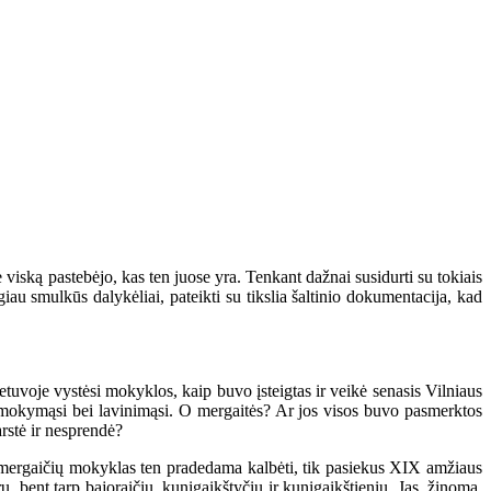
 viską pastebėjo, kas ten juose yra. Tenkant dažnai susidurti su tokiais
giau smulkūs dalykėliai, pateikti su tikslia šaltinio dokumentacija, kad
tuvoje vystėsi mokyklos, kaip buvo įsteigtas ir veikė senasis Vilniaus
ių mokymąsi bei lavinimąsi. O mergaitės? Ar jos visos buvo pasmerktos
arstė ir nesprendė?
mergaičių mokyklas ten pradedama kalbėti, tik pasiekus XIX amžiaus
, bent tarp bajoraičių, kunigaikštyčių ir kunigaikštienių. Jas, žinoma,