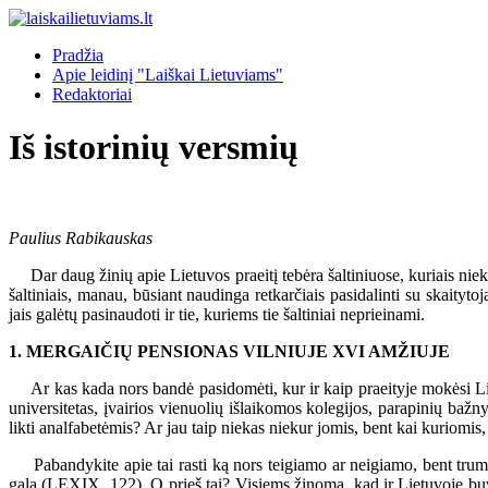
Pradžia
Apie leidinį "Laiškai Lietuviams"
Redaktoriai
Iš istorinių versmių
Paulius Rabikauskas
Dar daug žinių apie Lietuvos praeitį tebėra šaltiniuose, kuriais niekas
šaltiniais, manau, būsiant naudinga retkarčiais pasidalinti su skaityto
jais galėtų pasinaudoti ir tie, kuriems tie šaltiniai neprieinami.
1. MERGAIČIŲ PENSIONAS VILNIUJE XVI AMŽIUJE
Ar kas kada nors bandė pasidomėti, kur ir kaip praeityje mokėsi Lietu
universitetas, įvairios vienuolių išlaikomos kolegijos, parapinių ba
likti analfabetėmis? Ar jau taip niekas niekur jomis, bent kai kuriomis,
Pabandykite apie tai rasti ką nors teigiamo ar neigiamo, bent tru
galą (LEXIX, 122). O prieš tai? Visiems žinoma, kad ir Lietuvoje buvo 