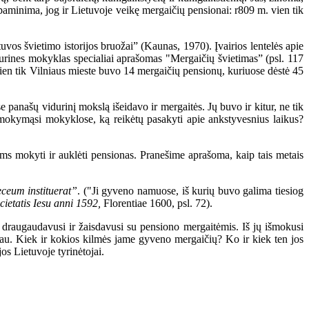
paminima, jog ir Lietuvoje veikę mergaičių pensionai: r809 m. vien tik
s švietimo istorijos bruožai” (Kaunas, 1970). Įvairios lentelės apie
durines mokyklas specialiai aprašomas "Mergaičių švietimas” (psl. 117
 vien tik Vilniaus mieste buvo 14 mergaičių pensionų, kuriuose dėstė 45
panašų vidurinį mokslą išeidavo ir mergaitės. Jų buvo ir kitur, ne tik
ų mokymąsi mokyklose, ką reikėtų pasakyti apie ankstyvesnius laikus?
ms mokyti ir auklėti pensionas. Pranešime aprašoma, kaip tais metais
ceum instituerat”
. ("Ji gyveno namuose, iš kurių buvo galima tiesiog
ietatis Iesu anni 1592,
Florentiae 1600, psl. 72).
draugaudavusi ir žaisdavusi su pensiono mergaitėmis. Iš jų išmokusi
ugiau. Kiek ir kokios kilmės jame gyveno mergaičių? Ko ir kiek ten jos
os Lietuvoje tyrinėtojai.