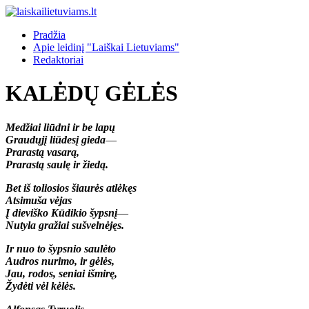
Pradžia
Apie leidinį "Laiškai Lietuviams"
Redaktoriai
KALĖDŲ GĖLĖS
Medžiai liūdni ir be lapų
Graudųjį liūdesį gieda
—
Prarastą vasarą,
Prarastą saulę ir žiedą.
Bet iš toliosios šiaurės atlėkęs
Atsimuša vėjas
Į dieviško Kūdikio šypsnį
—
Nutyla gražiai sušvelnėjęs.
Ir nuo to šypsnio saulėto
Audros nurimo, ir gėlės,
Jau, rodos, seniai išmirę,
Žydėti vėl kėlės.