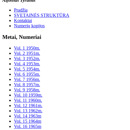
Alfonsas Tyruolis
Pradžia
SVETAINĖS STRUKTŪRA
Kontaktai
Numerių kopijos
Metai, Numeriai
Vol. 1 1950m.
Vol. 2 1951m.
Vol. 3 1952m.
Vol. 4 1953m.
Vol. 5 1954m.
Vol. 6 1955m.
Vol. 7 1956m.
Vol. 8 1957m.
Vol. 9 1958m.
Vol. 10 1959m.
Vol. 11 1960m.
Vol. 12 1961m.
Vol. 13 1962m.
Vol. 14 1963m
Vol. 15 1964m
Vol. 16 1965m