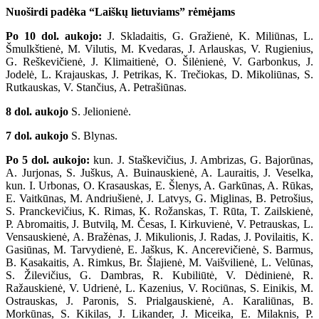
Nuoširdi padėka “Laiškų lietuviams” rėmėjams
Po 10 dol. aukojo:
J. Skladaitis, G. Gražienė, K. Miliūnas, L.
Šmulkštienė, M. Vilutis, M. Kvedaras, J. Arlauskas, V. Rugienius,
G. Reškevičienė, J. Klimaitienė, O. Šilėnienė, V. Garbonkus, J.
Jodelė, L. Krajauskas, J. Petrikas, K. Trečiokas, D. Mikoliūnas, S.
Rutkauskas, V. Stančius, A. Petrašiūnas.
8 dol. aukojo
S. Jelionienė.
7 dol. aukojo
S. Blynas.
Po 5 dol. aukojo:
kun. J. Staškevičius, J. Ambrizas, G. Bajorūnas,
A. Jurjonas, S. Juškus, A. Buinauskienė, A. Lauraitis, J. Veselka,
kun. I. Urbonas, O. Krasauskas, E. Šlenys, A. Garkūnas, A. Rūkas,
E. Vaitkūnas, M. Andriušienė, J. Latvys, G. Miglinas, B. Petrošius,
S. Pranckevičius, K. Rimas, K. Rožanskas, T. Rūta, T. Zailskienė,
P. Abromaitis, J. Butvilą, M. Česas, I. Kirkuvienė, V. Petrauskas, L.
Vensauskienė, A. Bražėnas, J. Mikulionis, J. Radas, J. Povilaitis, K.
Gasiūnas, M. Tarvydienė, E. Jaškus, K. Ancerevičienė, S. Barmus,
B. Kasakaitis, A. Rimkus, Br. Šlajienė, M. Vaišvilienė, L. Velūnas,
S. Žilevičius, G. Dambras, R. Kubiliūtė, V. Dėdinienė, R.
Ražauskienė, V. Udrienė, L. Kazenius, V. Rociūnas, S. Einikis, M.
Ostrauskas, J. Paronis, S. Prialgauskienė, A. Karaliūnas, B.
Morkūnas, S. Kikilas, J. Likander, J. Miceika, E. Milaknis, P.