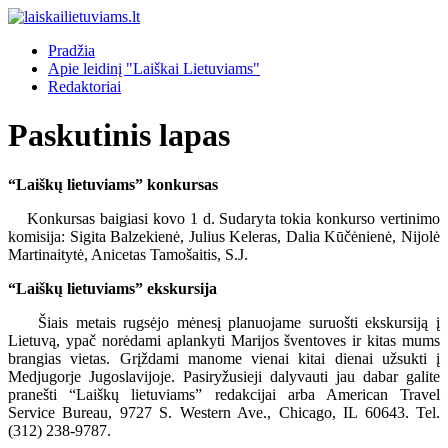
Pradžia
Apie leidinį "Laiškai Lietuviams"
Redaktoriai
Paskutinis lapas
“Laiškų lietuviams” konkursas
Konkursas baigiasi kovo 1 d. Sudaryta tokia konkurso vertinimo
komisija: Sigita Balzekienė, Julius Keleras, Dalia Kūčėnienė, Nijolė
Martinaitytė, Anicetas Tamošaitis, S.J.
“Laiškų lietuviams” ekskursija
Šiais metais rugsėjo mėnesį planuojame suruošti ekskursiją į
Lietuvą, ypač norėdami aplankyti Marijos šventoves ir kitas mums
brangias vietas. Grįždami manome vienai kitai dienai užsukti į
Medjugorje Jugoslavijoje. Pasiryžusieji dalyvauti jau dabar galite
pranešti “Laiškų lietuviams” redakcijai arba American Travel
Service Bureau, 9727 S. Western Ave., Chicago, IL 60643. Tel.
(312) 238-9787.