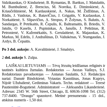
Sidzikauskas, O Kindurienė, B. Rymantas, B. Bartkus, J. Matulaitis,
M. Bumbulienė, Z. Brencius, M. Noreika, E. Diminskienė, A.
Kriaučeliūnienė, M. Kardauskienė, A. Nakas, M. Židžiūnas, A.
Rūdis, J. Vaidotas, K. BataviČius, J. Grigaitis, V. Kazlauskas, J.
Norkaitienė, S. Slipavičius, A. Stropus, P. Žolynas, S. Balutis, A.
Sandargas, P. Petrikaitis, R. Čepulis, K. Baltramaitis, B. Briedis, V.
Jatulis, O Kaselis, J. Pupininkas, A. Janušis, J. Petkūnas, R.
Petronienė, V. Kažemėkaitis, S. Gerulaitienė, K. Majauskas, K.
Markus, M. Edelis, J. Andrašūnas, D. Valiukėnas, V. Numgaudas, J.
Ardys, B. Čepaitis.
Po 3 dol. aukojo:
A. Kavaliūnienė, J. Smalstys.
2
dol. aukojo
S. Zulpa.
LAIŠKAI LIETUVIAMS — Tėvų Jėzuitų leidžiamas religinės ir
tautinės kultūros žurnalas. Redaktorius — Juozas Vaišnys, S.J.
Redaktoriaus pavaduotojas — Antanas Saulaitis, S.J. Redakcijos
nariai: Danutė Bindokienė, Vytautas Kasniūnas, Jonas Kuprys,
Nijolė Užubalienė, Gediminas Vakaris. Techn. redaktorė — Teresė
Pautieniūtė-Bogutienė. Administratorė — Aleksandra Likanderienė.
Adresas: 2345 W. 56th Street, Chicago, IL 60636-1098 Tel. (312)
737-8400. “Draugo” spaustuvė. Metinė prenumerata - 15 dol.,
atskiras numeris - 1,50 dol.