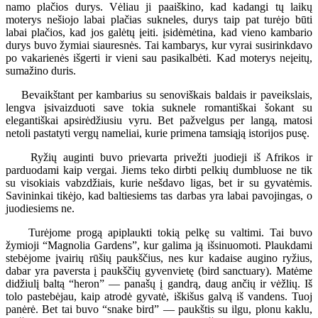
namo plačios durys. Vėliau ji paaiškino, kad kadangi tų laikų
moterys nešiojo labai plačias sukneles, durys taip pat turėjo būti
labai plačios, kad jos galėtų įeiti. įsidėmėtina, kad vieno kambario
durys buvo žymiai siauresnės. Tai kambarys, kur vyrai susirinkdavo
po vakarienės išgerti ir vieni sau pasikalbėti. Kad moterys neįeitų,
sumažino duris.
Bevaikštant per kambarius su senoviškais baldais ir paveikslais,
lengva įsivaizduoti save tokia suknele romantiškai šokant su
elegantiškai apsirėdžiusiu vyru. Bet pažvelgus per langą, matosi
netoli pastatyti vergų nameliai, kurie primena tamsiąją istorijos pusę.
Ryžių auginti buvo prievarta privežti juodieji iš Afrikos ir
parduodami kaip vergai. Jiems teko dirbti pelkių dumbluose ne tik
su visokiais vabzdžiais, kurie nešdavo ligas, bet ir su gyvatėmis.
Savininkai tikėjo, kad baltiesiems tas darbas yra labai pavojingas, o
juodiesiems ne.
Turėjome progą apiplaukti tokią pelkę su valtimi. Tai buvo
žymioji “Magnolia Gardens”, kur galima ją išsinuomoti. Plaukdami
stebėjome įvairių rūšių paukščius, nes kur kadaise augino ryžius,
dabar yra paversta į paukščių gyvenvietę (bird sanctuary). Matėme
didžiulį baltą “heron” — panašų į gandrą, daug ančių ir vėžlių. Iš
tolo pastebėjau, kaip atrodė gyvatė, iškišus galvą iš vandens. Tuoj
panėrė. Bet tai buvo “snake bird” — paukštis su ilgu, plonu kaklu,