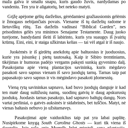
maža galva ir smailu snapu, kuris gaudo žuvis, nardydamas po
vandeniu. Ten yra ir aligatorių, bet neteko matyti.
Grįžę apėjome gėlių darželius, gėrėdamiesi gražiausiomis gėlėmis
ir žmogaus nebijančiais povais. Viename iš tų darželių radome ir
lietuviškų rūtų. Tas darželis vadinasi “Biblical Garden”, nes
prisodintos gėlės yra minimos Senajame Testamente. Daug juoko
turėjome, bandydami išeiti iš labirinto, kuris yra suaugęs iš įvairių
krūmų. Eini, eini, ir staiga užkirstas kelias — tai vėl atgal ir iš naujo.
Juokėmės ir iš girdėtų anekdotų apie baltuosius ir juoduosius,
kurie yra įsisunkę į pietų tautosaką. Kaip ir Sibiro tremtiniams,
tikėjimas ir humoras padėjo vergams pakęsti sunkią gyvenimo dalį.
Pasakojama apie vieną plantacijos savininką, kuris mėgdavo
pasakoti savo sapnus vienam iš savo juodųjų tarnų. Tarnas taip pat
papasakojo savo sapnus ir vis mėgindavo pasakoti įdomesnių.
Vieną rytą savininkas sapnavo, kad buvo juodųjų danguje ir kad
ten matė daug sulūžusių namų, suodinų gatvių ir daug apskurusių
juodukų. Juodasis tarnas pasakojo, kad sapnavo baltųjų dangų. Nors
vartai perliniai, o gatvės auksinės ir sidabrinės, bet tuščios. Matyt, nė
vienas baltasis nebuvo jo užsitarnavęs.
Pasakojimai apie vaiduoklius taip pat yra labai paplitę.
Nusipirkome knygą
South Carolina Ghosts
— kuri tik viena iš
daugelio. Joje rašo apie Murrells Inlet miestelį, seną plantaciją,