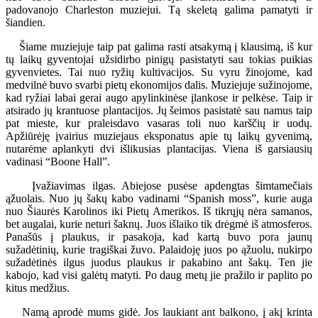
padovanojo Charleston muziejui. Tą skeletą galima pamatyti ir
šiandien.
Šiame muziejuje taip pat galima rasti atsakymą į klausimą, iš kur
tų laikų gyventojai užsidirbo pinigų pasistatyti sau tokias puikias
gyvenvietes. Tai nuo ryžių kultivacijos. Su vyru žinojome, kad
medvilnė buvo svarbi pietų ekonomijos dalis. Muziejuje sužinojome,
kad ryžiai labai gerai augo apylinkinėse įlankose ir pelkėse. Taip ir
atsirado jų krantuose plantacijos. Jų šeimos pasistatė sau namus taip
pat mieste, kur praleisdavo vasaras toli nuo karščių ir uodų.
Apžiūrėję įvairius muziejaus eksponatus apie tų laikų gyvenimą,
nutarėme aplankyti dvi išlikusias plantacijas. Viena iš garsiausių
vadinasi “Boone Hall”.
Įvažiavimas ilgas. Abiejose pusėse apdengtas šimtamečiais
ąžuolais. Nuo jų šakų kabo vadinami “Spanish moss”, kurie auga
nuo Šiaurės Karolinos iki Pietų Amerikos. Iš tikrųjų nėra samanos,
bet augalai, kurie neturi šaknų. Juos išlaiko tik drėgmė iš atmosferos.
Panašūs į plaukus, ir pasakoja, kad kartą buvo pora jaunų
sužadėtinių, kurie tragiškai žuvo. Palaidoję juos po ąžuolu, nukirpo
sužadėtinės ilgus juodus plaukus ir pakabino ant šakų. Ten jie
kabojo, kad visi galėtų matyti. Po daug metų jie pražilo ir paplito po
kitus medžius.
Namą aprodė mums gidė. Jos laukiant ant balkono, į akį krinta