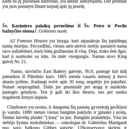
kartu su jų puošniais darželiais, yra atidari lankytojams. Dar įdomiau
yra juos pamatyti žinant turputį apie jų praeitį.
Šv. Kazimiero palaikų pernešimo iš Šv. Petro ir Povilo
bažnyčios eisena
J. Grikienio nuotr.
62 Famous Houses
yra knyga, kuri atpasakoja šių įspūdingų
namų istorijas. Pavyzdžiui, vienas airis ateivis norėjo pastatyti namą
savo sužadėtinei, kuris būtų gražiausias iš visų. Deja, truko tiek ilgai,
kad ji susituokė su kitu. Jis mirė viengungis. Namas stovi King
gatvėj Nr. 21.
Namo, stovinčio East Battery gatvėje, Nr.9, pastogė turi dalį
patrankos iš Pilietinio karo. 1865 metais vasario mėnesį ji buvo
atrasta pylime. Kadangi svėrė apie 30 tonų, negalėjo jos pajudint.
Nutarė susprogdinti. Dalis jos prasimušė per stogą ir nusileido
pastogės grindyse. Ten ji guli iki šios dienos, nes per sunku
nugabenti žemyn laiptais.
Charleston yra uostas, ir dauguma šių pastatų gyventojų grožėjosi
jo vaizdu. 1880 metais vienas banginis paklydo ir įplaukė į uostą.
Šimtas laivelių plaukė “į karą” su juo. Banginis pralaimėjo. Visa tai
stebėjo žymus mokslininkas — osteologas dr. Gabrielius Manigault
nuo savo balkono Gibbes gatvėje. Užkonservavo skeletą ir