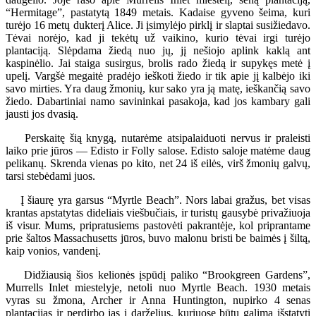
“Hermitage”, pastatytą 1849 metais. Kadaise gyveno šeima, kuri
turėjo 16 metų dukterį Alice. Ji įsimylėjo pirklį ir slaptai susižiedavo.
Tėvai norėjo, kad ji tekėtų už vaikino, kurio tėvai irgi turėjo
plantaciją. Slėpdama žiedą nuo jų, jį nešiojo aplink kaklą ant
kaspinėlio. Jai staiga susirgus, brolis rado žiedą ir supykęs metė į
upelį. Vargšė megaitė pradėjo ieškoti žiedo ir tik apie jį kalbėjo iki
savo mirties. Yra daug žmonių, kur sako yra ją matę, ieškančią savo
žiedo. Dabartiniai namo savininkai pasakoja, kad jos kambary gali
jausti jos dvasią.
Perskaitę šią knygą, nutarėme atsipalaiduoti nervus ir praleisti
laiko prie jūros — Edisto ir Folly salose. Edisto saloje matėme daug
pelikanų. Skrenda vienas po kito, net 24 iš eilės, virš žmonių galvų,
tarsi stebėdami juos.
Į šiaurę yra garsus “Myrtle Beach”. Nors labai gražus, bet visas
krantas apstatytas dideliais viešbučiais, ir turistų gausybė privažiuoja
iš visur. Mums, pripratusiems pastovėti pakrantėje, kol priprantame
prie šaltos Massachusetts jūros, buvo malonu bristi be baimės į šiltą,
kaip vonios, vandenį.
Didžiausią šios kelionės įspūdį paliko “Brookgreen Gardens”,
Murrells Inlet miestelyje, netoli nuo Myrtle Beach. 1930 metais
vyras su žmona, Archer ir Anna Huntington, nupirko 4 senas
plantacijas ir perdirbo jas į darželius, kuriuose būtų galima išstatyti