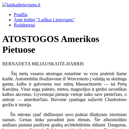
Pradžia
Apie leidinį "Laiškai Lietuviams"
Redaktoriai
ATOSTOGOS Amerikos
Pietuose
BERNADETA MILIAUSKAITĖ-HARRIS
Šių metų vasaros atostogas nutarėme su vyru praleisti šiame
krašte. Automobiliu išvažiavome iš Worcesterio į valstiją su skirtinga
gamta, kalba ir galvosena nuo mūsų Massachusetts — tai Pietų
Karolina. Visur auga palmės, mirtos, magnolijos ir girdisi savotiškas
kalbos akcentas. Gyventojai pirmoje vietoje laiko save pietiečiais, o
antroje — amerikiečiais. Buvome ypatingai sužavėti Charlestono
grožiu ir istorija.
Šis miestas ypač didžiuojasi savo puikiai išlaikytais istoriniais
namais. Geriau tinka pavadinti juos rūmais. Šie aštuoniolikto
amžiaus pastatai pasižymi graikų architektūriniu stiliumi. Dauguma,