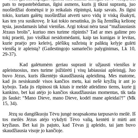
pats to nepastebėdamas, ilgisi asmens, kuris jį tikrai suprastų, juo
nuoširdžiai domėtųsi ir jo reikalais rūpintųsi, kaip savais. Jis ilgisi
tokio, kuriam galėtų nuoširdžiai atverti savo vidų ir viską išsakyti,
kas ten yra susikrovę. Ir kai tokio nesutinka, jis šią žemišką kelionę
tęsia, jausdamasis labai vienišas. Argi toksai nėra tasai “mažiausiasis
Jėzaus brolis”, kuriuo mes turime rūpintis? Tad ar mes galime pro
tokį praeiti, juo visiškai nesidomėdami, kaip tas kunigas ir levitas,
kurie praėjo pro keleivį, plėšikų sužeistą ir paliktą kelyje gulėti
vienišą ir apleistą? (Gailestingojo samariečio palyginimas, Lk 10,
29-37).
Kad galėtumėm geriau suprasti ir užjausti vienišus ir
apleistuosius, mes turime įsižiūrėti į visų labiausiai apleistąjį. Juo
buvo Jėzus, kuris iškentėjo skaudžiausią apleidimą. Mes matome,
kad jis nesiskundė visos kančios metu, kai nešė kryžių ir ant jo
kybojo. Tada jis rūpinosi tik kitais ir meldė atleidimo tiems, kurie jį
kankino, bet kai atėjo jo kančios skaudžiausias momentas, tik tada
jis šaukė: “Mano Dieve, mano Dieve, kodėl mane apleidai?!” (Mk
15, 34).
Jėzų su dangiškuoju Tėvu jungė neapsakoma tarpusavio meilė. Iš
tos meilės Jėzus atėjo vykdyti Tėvo valią, kentėti ir mirti ant
kryžiaus. Bet kai jis pajuto, kad Tėvas jį apleido, tai jam buvo
skaudžiausia visoje jo kančioje.