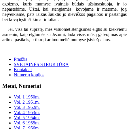
egoizmo, kuris mumyse įvairiais būdais užsimaskuoja, ir jo
nepastebime. Užtai, kai stengiamės, kovojame ir matome, jog
neįveikiame, pats laikas šauktis jo dieviškos pagalbos ir pastangas
bei kovą tęsti ištikimai ir toliau.
Jei, visa tai supratę, mes visuomet stengsimės elgtis su kiekvienu
asmeniu, kaip elgtumės su Jėzumi, tada visas mūsų galvojimas apie
artimą pasikeis, ir tikroji artimo meilė mumyse įsiviešpataus.
Pradžia
SVETAINĖS STRUKTŪRA
Kontaktai
Numerių kopijos
Metai, Numeriai
Vol. 1 1950m.
Vol. 2 1951m.
Vol. 3 1952m.
Vol. 4 1953m.
Vol. 5 1954m.
Vol. 6 1955m.
Vol. 7 1956m.