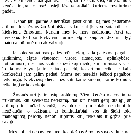
neša. Vieni kenčia daugiau dvasiškai, kiti fiziškai. Visi, kurie ką nors
kenčia, ir yra tie “mažiausieji Jėzaus broliai”, kuriems mes turime
padėti.
Dabar jau galime autentiškai pasitikrinti, ką mes padarome
artimui. Juk Jėzaus žodžiai aiškiai sako, kad jis save sutapatina su
kiekvienu žmogumi, kuriam mes ką nors padarome. Argi tai
nereiškia, kad su kiekvienu turime elgtis kaip su Jėzumi, lyg
matomai būtumėm jo akivaizdoje.
Jei toks supratimas palies mūsų vidų, tada galėsime pagal tą
įsitikinimą elgtis visuomet, visose situacijose, aplinkybėse,
nutikimuose, nes mus skatins dieviškoji meilė, kuri rūpinasi visais.
Tokia meilė yra jautri ir tuoj pastebi, ko artimui reikia ir kaip
konkrečiai jam galim padėti. Mums net nereikia ieškoti pagalbos
reikalingų. Kiekvieną dieną mes sutinkame žmonių, kurie ko nors
reikalingi ar ko stokoja.
Žmonės turi įvairiausių problemų. Vieni kenčia materialinius
trūkumus, kiti sveikatos netekimą, dar kiti neturi gerų draugų ar
artimųjų ir jaučiasi vieniši, nes niekas jų reikalais nesidomi ir
neužjaučia, o pažįstami ar bendradarbiai, vos tik šiokį tokį
mandagumą parodę, nenori rūpintis kitų reikalais ir grįžta prie
savųjų.
Mes gal net nepagalvojame, kad dažnas žmogus savo viduje, net