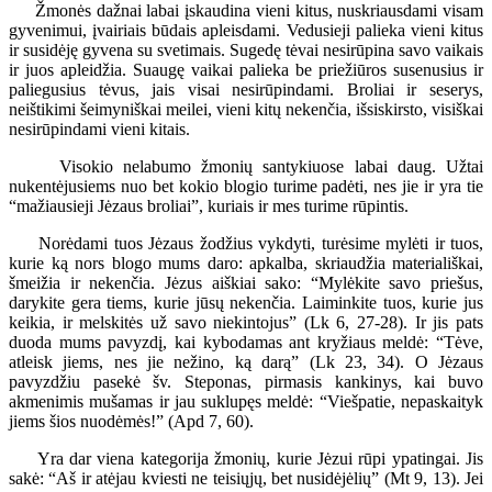
Žmonės dažnai labai įskaudina vieni kitus, nuskriausdami visam
gyvenimui, įvairiais būdais apleisdami. Vedusieji palieka vieni kitus
ir susidėję gyvena su svetimais. Sugedę tėvai nesirūpina savo vaikais
ir juos apleidžia. Suaugę vaikai palieka be priežiūros susenusius ir
paliegusius tėvus, jais visai nesirūpindami. Broliai ir seserys,
neištikimi šeimyniškai meilei, vieni kitų nekenčia, išsiskirsto, visiškai
nesirūpindami vieni kitais.
Visokio nelabumo žmonių santykiuose labai daug. Užtai
nukentėjusiems nuo bet kokio blogio turime padėti, nes jie ir yra tie
“mažiausieji Jėzaus broliai”, kuriais ir mes turime rūpintis.
Norėdami tuos Jėzaus žodžius vykdyti, turėsime mylėti ir tuos,
kurie ką nors blogo mums daro: apkalba, skriaudžia materiališkai,
šmeižia ir nekenčia. Jėzus aiškiai sako: “Mylėkite savo priešus,
darykite gera tiems, kurie jūsų nekenčia. Laiminkite tuos, kurie jus
keikia, ir melskitės už savo niekintojus” (Lk 6, 27-28). Ir jis pats
duoda mums pavyzdį, kai kybodamas ant kryžiaus meldė: “Tėve,
atleisk jiems, nes jie nežino, ką darą” (Lk 23, 34). O Jėzaus
pavyzdžiu pasekė šv. Steponas, pirmasis kankinys, kai buvo
akmenimis mušamas ir jau suklupęs meldė: “Viešpatie, nepaskaityk
jiems šios nuodėmės!” (Apd 7, 60).
Yra dar viena kategorija žmonių, kurie Jėzui rūpi ypatingai. Jis
sakė: “Aš ir atėjau kviesti ne teisiųjų, bet nusidėjėlių” (Mt 9, 13). Jei