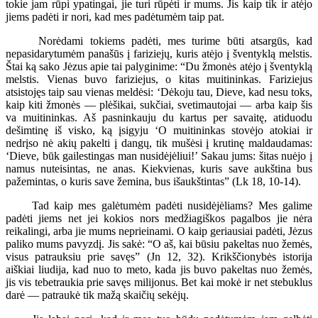
tokie jam rūpi ypatingai, jie turi rūpėti ir mums. Jis kaip tik ir atėjo
jiems padėti ir nori, kad mes padėtumėm taip pat.
Norėdami tokiems padėti, mes turime būti atsargūs, kad
nepasidarytumėm panašūs į fariziejų, kuris atėjo į šventyklą melstis.
Štai ką sako Jėzus apie tai palyginime: “Du žmonės atėjo į šventyklą
melstis. Vienas buvo fariziejus, o kitas muitininkas. Fariziejus
atsistojęs taip sau vienas meldėsi: ‘Dėkoju tau, Dieve, kad nesu toks,
kaip kiti žmonės — plėšikai, sukčiai, svetimautojai — arba kaip šis
va muitininkas. Aš pasninkauju du kartus per savaitę, atiduodu
dešimtinę iš visko, ką įsigyju ‘O muitininkas stovėjo atokiai ir
nedrįso nė akių pakelti į dangų, tik mušėsi į krutinę maldaudamas:
‘Dieve, būk gailestingas man nusidėjėliui!’ Sakau jums: šitas nuėjo į
namus nuteisintas, ne anas. Kiekvienas, kuris save aukština bus
pažemintas, o kuris save žemina, bus išaukštintas” (Lk 18, 10-14).
Tad kaip mes galėtumėm padėti nusidėjėliams? Mes galime
padėti jiems net jei kokios nors medžiagiškos pagalbos jie nėra
reikalingi, arba jie mums neprieinami. O kaip geriausiai padėti, Jėzus
paliko mums pavyzdį. Jis sakė: “O aš, kai būsiu pakeltas nuo žemės,
visus patrauksiu prie savęs” (Jn 12, 32). Krikščionybės istorija
aiškiai liudija, kad nuo to meto, kada jis buvo pakeltas nuo žemės,
jis vis tebetraukia prie savęs milijonus. Bet kai mokė ir net stebuklus
darė — patraukė tik mažą skaičių sekėjų.