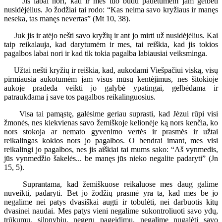
Jis labai nori, kad ir mes tuo būdu padėtumėm jam gelbėti
nusidėjėlius. Jo žodžiai tai rodo: “Kas neima savo kryžiaus ir manęs
neseka, tas manęs nevertas” (Mt 10, 38).
Juk jis ir atėjo nešti savo kryžių ir ant jo mirti už nusidėjėlius. Kai
taip reikalauja, kad darytumėm ir mes, tai reiškia, kad jis tokios
pagalbos labai nori ir kad tik tokia pagalba labiausiai veiksminga.
Užtai nešti kryžių ir reiškia, kad, aukodami Viešpačiui viską, visų
pirmiausia aukotumėm jam visus mūsų kentėjimus, nes šitokioje
aukoje pradeda veikti jo galybė ypatingai, gelbėdama ir
patraukdama į save tos pagalbos reikalinguosius.
Visa tai pamąstę, galėsime geriau suprasti, kad Jėzui rūpi visi
žmonės, nes kiekvienas savo žemiškoje kelionėje ką nors kenčia, ko
nors stokoja ar nemato gyvenimo vertės ir prasmės ir užtai
reikalingas kokios nors jo pagalbos. O bendrai imant, mes visi
reikalingi jo pagalbos, nes jis aiškiai tai mums sako: “Aš vynmedis,
jūs vynmedžio šakelės... be manęs jūs nieko negalite padaryti” (Jn
15, 5).
Suprantama, kad žemiškuose reikaluose mes daug galime
nuveikti, padaryti. Bet jo žodžių prasmė yra ta, kad mes be jo
negalime nei patys dvasiškai augti ir tobulėti, nei darbuotis kitų
dvasinei naudai. Mes patys vieni negalime sukontroliuoti savo ydų,
trūkumų, silpnybių, negerų pageidimų, negalime nugalėti savo