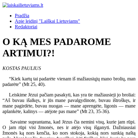
Pradžia
Apie leidinį "Laiškai Lietuviams"
Redaktoriai
O KĄ MES PADAROME
ARTIMUI?!
KOSTAS PAULIUS
“Kiek kartų tai padarėte vienam iš mažiausiųjų mano brolių, man
padarėte” (Mt 25, 40).
Leiskime Jėzui pačiam pasakyti, kas yra tie mažiausieji jo broliai:
“Aš buvau išalkęs, ir jūs mane pavalgydinote, buvau ištroškęs, ir
mane pagirdėte, buvau nuogas — mane aprengėte, ligonis — mane
aplankėte, kalinys — atėjote pas mane” (Mt 23, 35-36).
Savaime suprantama, kad Jėzus čia nemini visų, kurie jam rūpi.
O jam rūpi visi žmonės, nes ir atėjo visų išganyti. Dažniausiai
žmonės ką nors kenčia, ko nors stokoja, kokią nors sunkią naštą