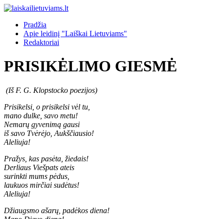
Pradžia
Apie leidinį "Laiškai Lietuviams"
Redaktoriai
PRISIKĖLIMO GIESMĖ
(Iš F. G. Klopstocko poezijos)
Prisikelsi, o prisikelsi vėl tu,
mano dulke, savo metu!
Nemarų gyvenimą gausi
iš savo Tvėrėjo, Aukščiausio!
Aleliuja!
Pražys, kas pasėta, žiedais!
Derliaus Viešpats ateis
surinkti mums pėdus,
laukuos mirčiai sudėtus!
Aleliuja!
Džiaugsmo ašarų, padėkos diena!