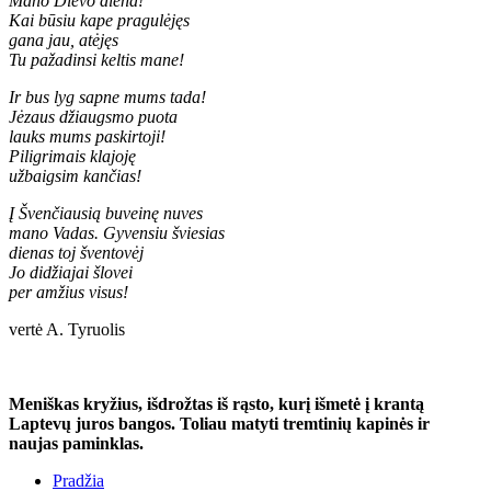
Mano Dievo diena!
Kai būsiu kape pragulėjęs
gana jau, atėjęs
Tu pažadinsi keltis mane!
Ir bus lyg sapne mums tada!
Jėzaus džiaugsmo puota
lauks mums paskirtoji!
Piligrimais klajoję
užbaigsim kančias!
Į Švenčiausią buveinę nuves
mano Vadas. Gyvensiu šviesias
dienas toj šventovėj
Jo didžiajai šlovei
per amžius visus!
vertė A. Tyruolis
Meniškas kryžius, išdrožtas iš rąsto, kurį išmetė į krantą
Laptevų juros bangos. Toliau matyti tremtinių kapinės ir
naujas paminklas.
Pradžia