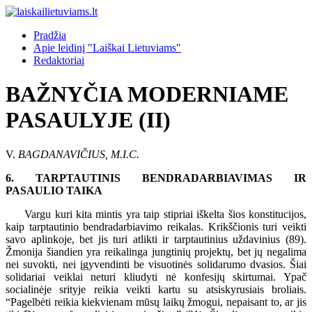
Pradžia
Apie leidinį "Laiškai Lietuviams"
Redaktoriai
BAŽNYČIA MODERNIAME
PASAULYJE (II)
V.
BAGDANAVIČIUS, M.I.C.
6. TARPTAUTINIS BENDRADARBIAVIMAS IR
PASAULIO TAIKA
Vargu kuri kita mintis yra taip stipriai iškelta šios konstitucijos,
kaip tarptautinio bendradarbiavimo reikalas. Krikščionis turi veikti
savo aplinkoje, bet jis turi atlikti ir tarptautinius uždavinius (89).
Žmonija šiandien yra reikalinga jungtinių projektų, bet jų negalima
nei suvokti, nei įgyvendinti be visuotinės solidarumo dvasios. Šiai
solidariai veiklai neturi kliudyti nė konfesijų skirtumai. Ypač
socialinėje srityje reikia veikti kartu su atsiskyrusiais broliais.
“Pagelbėti reikia kiekvienam mūsų laikų žmogui, nepaisant to, ar jis