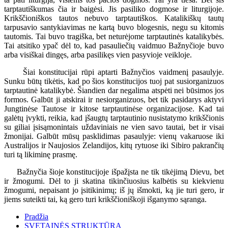
tarptautiškumas čia ir baigėsi. Jis pasiliko dogmose ir liturgijoje.
Krikščioniškos tautos nebuvo tarptautiškos. Katalikiškų tautų
tarpusavio santykiavimas ne kartą buvo blogesnis, negu su kitomis
tautomis. Tai buvo tragiška, bet neturėjome tarptautinės katalikybės.
Tai atsitiko ypač dėl to, kad pasauliečių vaidmuo Bažnyčioje buvo
arba visiškai dingęs, arba pasilikęs vien pasyvioje veikloje.
Šiai konstitucijai rūpi aptarti Bažnyčios vaidmenį pasaulyje.
Sunku būtų tikėtis, kad po šios konstitucijos tuoj pat susiorganizuos
tarptautinė katalikybė. Šiandien dar negalima atspėti nei būsimos jos
formos. Galbūt ji atskirai ir nesiorganizuos, bet tik pasidarys aktyvi
Jungtinėse Tautose ir kitose tarptautinėse organizacijose. Kad tai
galėtų įvykti, reikia, kad įšaugtų tarptautinio nusistatymo krikščionis
su giliai įsisąmonintais uždaviniais ne vien savo tautai, bet ir visai
žmonijai. Galbūt mūsų pasklidimas pasaulyje: vienų vakaruose iki
Australijos ir Naujosios Zelandijos, kitų rytuose iki Sibiro pakrančių
turi tą likiminę prasmę.
Bažnyčia šioje konstitucijoje išpažįsta ne tik tikėjimą Dievu, bet
ir žmogumi. Dėl to ji skatina tikinčiuosius kalbėtis su kiekvienu
žmogumi, nepaisant jo įsitikinimų; iš jų išmokti, ką jie turi gero, ir
jiems suteikti tai, ką gero turi krikščioniškoji išganymo sąranga.
Pradžia
SVETAINĖS STRUKTŪRA