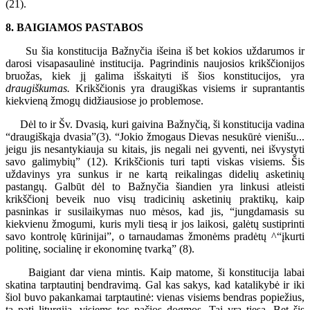
(21).
8. BAIGIAMOS PASTABOS
Su šia konstitucija Bažnyčia išeina iš bet kokios uždarumos ir
darosi visapasaulinė institucija. Pagrindinis naujosios krikščionijos
bruožas, kiek jį galima išskaityti iš šios konstitucijos, yra
draugiškumas.
Krikščionis yra draugiškas visiems ir suprantantis
kiekvieną žmogų didžiausiose jo problemose.
Dėl to ir Šv. Dvasią, kuri gaivina Bažnyčią, ši konstitucija vadina
“draugiškąja dvasia”(3). “Jokio žmogaus Dievas nesukūrė vienišu...
jeigu jis nesantykiauja su kitais, jis negali nei gyventi, nei išvystyti
savo galimybių” (12). Krikščionis turi tapti viskas visiems. Šis
uždavinys yra sunkus ir ne kartą reikalingas didelių asketinių
pastangų. Galbūt dėl to Bažnyčia šiandien yra linkusi atleisti
krikščionį beveik nuo visų tradicinių asketinių praktikų, kaip
pasninkas ir susilaikymas nuo mėsos, kad jis, “jungdamasis su
kiekvienu žmogumi, kuris myli tiesą ir jos laikosi, galėtų sustiprinti
savo kontrolę kūrinijai”, o tarnaudamas žmonėms pradėtų ^“įkurti
politinę, socialinę ir ekonominę tvarką” (8).
Baigiant dar viena mintis. Kaip matome, ši konstitucija labai
skatina tarptautinį bendravimą. Gal kas sakys, kad katalikybė ir iki
šiol buvo pakankamai tarptautinė: vienas visiems bendras popiežius,
ta pati liturgija, visiems tos pačios dogmos. Tai yra tiesa. Bet šis