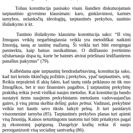
Toliau konstitucija pasisako visais šiandien diskutuojamais
tarptautinio gyvenimo klausimais: karo, ginklavimosi, karinės
tarnybos, nelanksčių ideologijų, tarptautinės prekybos, tautinio
išsilaikymo ir kt.
Tautinio išsilaikymo klausimu konstitucija sako: “Iš visų
žmogaus veiklų negarbingiausia veikla yra metodiškai naikinti
žmoniją, tautą ar tautinę mažumą. Ši veikla turi būti energingai
pasmerkta, kaip baisus nusikaltimas. O didžiausio įvertinimo
užsitarnauja drąsa tų, kurie be baimės atvirai priešinasi leidžiantiems
panašius įsakymus” (79).
Kalbėdama apie tarptautinį bendradarbiavimą, konstitucija sako,
kad turi keistis tikinčiųjų požiūris į prekybos, ypač tarptautinės, sritį.
Reikia nepraleisti iš akių fakto, kad tautų raida priklauso ne tik nuo
žmogiškos, bet ir nuo finansinės pagalbos. Į tarptautinę prekybinę
praktiką reikia įvesti visiškai naujus metodus. Kai konstitucija bando
nustatyti tiems naujiems prekybiniams metodams vadovaujančias
gaires, ji visų pirma skelbia dešinį:
galas pelnui.
Vadinasi, prekybinė
veikla turi liautis savo tikslu laikyti pelną. Ji turi pasidaryti
visuomeninė tarnyba (85). Tarptautinės prekybos planas turi apimti
visą žmoniją. Kainos neturtingoms tautoms turi būti pritaikytos pagal
jų ekonominį pajėgumą. Daugelyje kraštų reikia iš naujo
perorganizuoti visą socialinę santvarką (86).