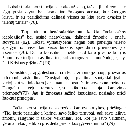
Labai stipriai konstitucija pasisako už taiką, tačiau ji turi remtis ne
jėgų pusiausvyra, bet “asmenine žmogaus gerove, kur žmogus
laisvai ir su pasitikėjimu dalinasi vienas su kitu savo dvasios ir
talentų turtais” (78).
Tarptautiniam bendradarbiavimui kenkia “nelanksčios
ideologijos” bei rasinė neapykanta, dalinanti žmoniją į priešų
stovyklas (82). Tačiau vyriausybėms negali būti paneigta teisėto
apsigynimo teisė, kai visos taikaus sprendimo priemonės yra
išsemtos (79). Dėl to konstitucija netiki, kad karo grėsmė būtų iš
žmonijos istorijos prašalinta tol, kol žmogus yra nuodėmingas, t.y.
“iki Kristaus grįžimo” (78).
Konstitucija apgailestaudama iškelia žmonijoje naujų prievartos
priemonių atsiradimą. “Susipainioję tarptautiniai santykiai įgalina
vietoj partizaninio karo įvesti naujus apgaulės ir perversmo metodus.
Daugeliu atvejų teroras yra laikomas nauja kariavimo
priemone”(79). Jau ir žmogaus sąžinė įspūdingai pasisako prieš
šitokius principus.
Tačiau konstitucija nepasmerkia karinės tarnybos, priešingai:
“Tie, kurie pasiaukoja karinei savo šalies tarnybai, gali save laikyti
žmonių saugumo ir taikos veiksniais. Tol, kol jie savo vaidmenį
gerai atlieka, jie tikrai prisideda prie taikos įgyvendinimo” (79).