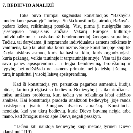
7. BEDIEVIO ANALIZĖ
Toks buvo trumpai suglaustas konstitucijos “Bažnyčia
moderniame pasaulyje” turinys. Su šia konstitucija, atrodo, Bažnyčia
padaro keletą reikšmingų posūkių. Visų pirma ji nusigręžia nuo
įsisenėjusio naujaisiais amžiais Vakarų Europos kultūroje
individualizmo ir pasisako už bendruomeninį žmogaus supratimą.
Tačiau, tai darydama, ji nepraranda individualaus asmens reikšmės ir
vaidmens, kaip tai atsitinka komunizme. Šioje konstitucijoje kaip tik
iškyla atskiras asmuo, kuris kalbasi su kitu, kuris organizuojasi,
kuria pažangą, veikia tautinėje ir tarptautinėje srityje. Visa tai jis daro
savo paties apsisprendimu. Ji teigia bendravimą, broliškumą ir
lygybę, bet neišsižada nei asmens primato, nei jo teisių į šeimą, į
turtą ir apskritai į visokį laisvą apsisprendimą.
Kad ši konstitucija yra persunkta pagarbos asmeniui, liudija
būdas, kuriuo ji elgiasi su bedieviu. Bedievybę ji laiko rimčiausia
mūsų amžiaus problema, kuri tačiau yra reikalinga labai atidžios
analizės. Kai konstitucija pradeda analizuoti bedievybę, joje randa
pasislėpusių įvairių žmogaus dvasios apraiškų. Konstitucija
neneigia, kad yra tikrų bedievių, kurie Dievo buvimą neigia arba
mano, kad žmogus nieko apie Dievą negali pasakyti.
“Tačiau kiti naudoja bedievybę kaip metodą tyrinėti Dievo
klausimui” (19).