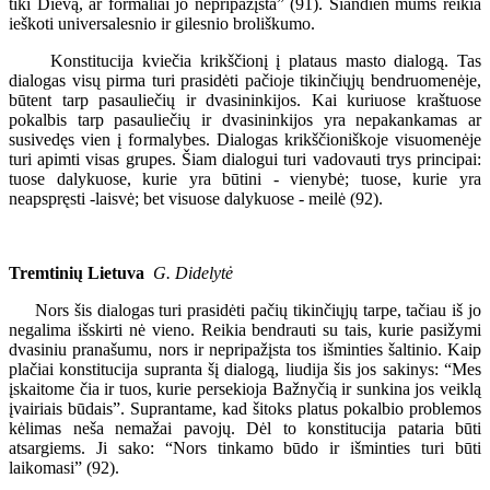
tiki Dievą, ar formaliai jo nepripažįsta” (91). Šiandien mums reikia
ieškoti universalesnio ir gilesnio broliškumo.
Konstitucija kviečia krikščionį į plataus masto dialogą. Tas
dialogas visų pirma turi prasidėti pačioje tikinčiųjų bendruomenėje,
būtent tarp pasauliečių ir dvasininkijos. Kai kuriuose kraštuose
pokalbis tarp pasauliečių ir dvasininkijos yra nepakankamas ar
susivedęs vien į formalybes. Dialogas krikščioniškoje visuomenėje
turi apimti visas grupes. Šiam dialogui turi vadovauti trys principai:
tuose dalykuose, kurie yra būtini - vienybė; tuose, kurie yra
neapspręsti -laisvė; bet visuose dalykuose - meilė (92).
Tremtinių Lietuva
G. Didelytė
Nors šis dialogas turi prasidėti pačių tikinčiųjų tarpe, tačiau iš jo
negalima išskirti nė vieno. Reikia bendrauti su tais, kurie pasižymi
dvasiniu pranašumu, nors ir nepripažįsta tos išminties šaltinio. Kaip
plačiai konstitucija supranta šį dialogą, liudija šis jos sakinys: “Mes
įskaitome čia ir tuos, kurie persekioja Bažnyčią ir sunkina jos veiklą
įvairiais būdais”. Suprantame, kad šitoks platus pokalbio problemos
kėlimas neša nemažai pavojų. Dėl to konstitucija pataria būti
atsargiems. Ji sako: “Nors tinkamo būdo ir išminties turi būti
laikomasi” (92).