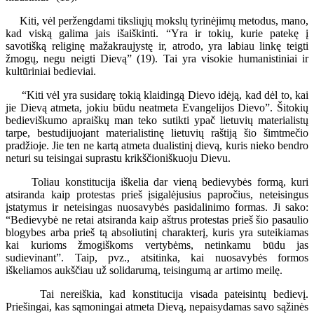
Kiti, vėl peržengdami tiksliųjų mokslų tyrinėjimų metodus, mano,
kad viską galima jais išaiškinti. “Yra ir tokių, kurie patekę į
savotišką religinę mažakraujystę ir, atrodo, yra labiau linkę teigti
žmogų, negu neigti Dievą” (19). Tai yra visokie humanistiniai ir
kultūriniai bedieviai.
“Kiti vėl yra susidarę tokią klaidingą Dievo idėją, kad dėl to, kai
jie Dievą atmeta, jokiu būdu neatmeta Evangelijos Dievo”. Šitokių
bedieviškumo apraiškų man teko sutikti ypač lietuvių materialistų
tarpe, bestudijuojant materialistinę lietuvių raštiją šio šimtmečio
pradžioje. Jie ten ne kartą atmeta dualistinį dievą, kuris nieko bendro
neturi su teisingai suprastu krikščioniškuoju Dievu.
Toliau konstitucija iškelia dar vieną bedievybės formą, kuri
atsiranda kaip protestas prieš įsigalėjusius papročius, neteisingus
įstatymus ir neteisingas nuosavybės pasidalinimo formas. Ji sako:
“Bedievybė ne retai atsiranda kaip aštrus protestas prieš šio pasaulio
blogybes arba prieš tą absoliutinį charakterį, kuris yra suteikiamas
kai kurioms žmogiškoms vertybėms, netinkamu būdu jas
sudievinant”. Taip, pvz., atsitinka, kai nuosavybės formos
iškeliamos aukščiau už solidarumą, teisingumą ar artimo meilę.
Tai nereiškia, kad konstitucija visada pateisintų bedievį.
Priešingai, kas sąmoningai atmeta Dievą, nepaisydamas savo sąžinės