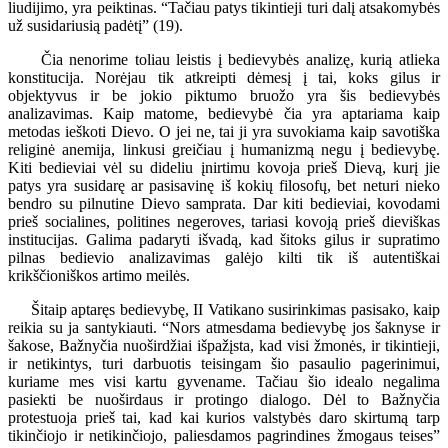
liudijimo, yra peiktinas. “Tačiau patys tikintieji turi dalį atsakomybės
už susidariusią padėtį” (19).
Čia nenorime toliau leistis į bedievybės analizę, kurią atlieka
konstitucija. Norėjau tik atkreipti dėmesį į tai, koks gilus ir
objektyvus ir be jokio piktumo bruožo yra šis bedievybės
analizavimas. Kaip matome, bedievybė čia yra aptariama kaip
metodas ieškoti Dievo. O jei ne, tai ji yra suvokiama kaip savotiška
religinė anemija, linkusi greičiau į humanizmą negu į bedievybę.
Kiti bedieviai vėl su dideliu įnirtimu kovoja prieš Dievą, kurį jie
patys yra susidarę ar pasisavinę iš kokių filosofų, bet neturi nieko
bendro su pilnutine Dievo samprata. Dar kiti bedieviai, kovodami
prieš socialines, politines negeroves, tariasi kovoją prieš dieviškas
institucijas. Galima padaryti išvadą, kad šitoks gilus ir supratimo
pilnas bedievio analizavimas galėjo kilti tik iš autentiškai
krikščioniškos artimo meilės.
Šitaip aptaręs bedievybę, II Vatikano susirinkimas pasisako, kaip
reikia su ja santykiauti. “Nors atmesdama bedievybę jos šaknyse ir
šakose, Bažnyčia nuoširdžiai išpažįsta, kad visi žmonės, ir tikintieji,
ir netikintys, turi darbuotis teisingam šio pasaulio pagerinimui,
kuriame mes visi kartu gyvename. Tačiau šio idealo negalima
pasiekti be nuoširdaus ir protingo dialogo. Dėl to Bažnyčia
protestuoja prieš tai, kad kai kurios valstybės daro skirtumą tarp
tikinčiojo ir netikinčiojo, paliesdamos pagrindines žmogaus teises”