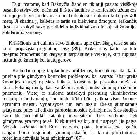
Taigi matome, kad Bažnyčia šiandien tikintįjį pastato visiškoje
pasaulio atvirybėje, paėmusi jį iš tos tautinės ir konfesinės uždangos,
kurioje jis buvo auklėjamas nuo Tridento susirinkimo laikų per 400
metų. Ji skatina jį kalbėtis ir tartis su kiekvienu žmogum, ieškančiu
tiesos, atsisakyti savo per didelio individualizmo ir pajusti žmonijos
solidarumo sąmonę.
Krikščionis turi dalintis savo žiniomis apie dieviškąją teisę su tais,
kurie pripažįsta prigimtinę teisę (89). Krikščionis kartu su kito
tikėjimo žmonėmis turi dalyvauti tarptautinėje veikloje, kuri rūpinasi
neturtingų žmonių bei tautų gerove.
Kalbėdama apie tarptautines problemas, konstitucija dar kartą
prieina prie gimdymo kontrolės problemos, kai svarsto labai greitą
žmonijos daugėjimą šiais laikais. Konstitucija pasisako prieš kai
kurių keliamą mintį, kad valdžioms reikia imtis gimimų mažinimo
priemonių. Vietoj to siūloma atsisakyti pasenusių ūkininkavimo
metodų ir imtis naujų, kad tokiu būdu būtų galima visus žmones
aprūpinti maistu. Vyriausybės turi tam tikslui išleisti atitinkamus
įstatymus, prieš tai atlikus paruošiamuosius tyrinėjimus. Šias studijas
kaip tik turi atlikti katalikų universitetai. Tiek vedybos, tiek
gimdymas yra tėvų teisė. Kiek turėti vaikų, turi nuspręsti jie patys.
Mokslo pažanga turi ištirti metodus, pagal kuriuos tėvai galėtų
saugiu būdu reguliuoti gimimų skaičių ir kurių priimtinumas
moraliniu atžvilgiu būtų užtikrintas” (87).