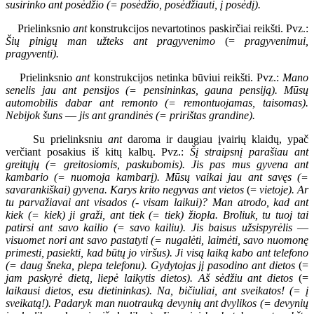
susirinko ant posėdžio (= posėdžio, posėdžiauti, į posėdį).
Prielinksnio
ant
konstrukcijos nevartotinos paskirčiai reikšti. Pvz.:
Šių pinigų man užteks ant pragyvenimo
(=
pragyvenimui,
pragyventi).
Prielinksnio
ant
konstrukcijos netinka būviui reikšti. Pvz.:
Mano
senelis jau ant pensijos (= pensininkas, gauna pensiją). Mūsų
automobilis dabar ant remonto (= remontuojamas, taisomas).
Nebijok šuns
—
jis ant grandinės (= pririštas grandine).
Su prielinksniu
ant
daroma ir daugiau įvairių klaidų, ypač
verčiant posakius iš kitų kalbų. Pvz.:
Šį straipsnį parašiau ant
greitųjų (= greitosiomis, paskubomis). Jis pas mus gyvena ant
kambario (= nuomoja kambarį). Mūsų vaikai jau ant savęs (=
savarankiškai) gyvena. Karys krito negyvas ant vietos
(=
vietoje). Ar
tu parvažiavai ant visados (- visam laikui)? Man atrodo, kad ant
kiek (= kiek) ji graži, ant tiek (= tiek) žiopla. Broliuk, tu tuoj tai
patirsi ant savo kailio (= savo kailiu). Jis baisus užsispyrėlis
—
visuomet nori ant savo pastatyti (= nugalėti, laimėti, savo nuomonę
primesti, pasiekti, kad būtų jo viršus). Ji visą laiką kabo ant telefono
(= daug šneka, plepa telefonu). Gydytojas jį pasodino ant dietos
(=
jam paskyrė dietą, liepė laikytis dietos). Aš sėdžiu ant dietos
(=
laikausi dietos, esu dietininkas). Na, bičiuliai, ant sveikatos! (= į
sveikatą!). Padaryk man nuotrauką devynių ant dvylikos (= devynių