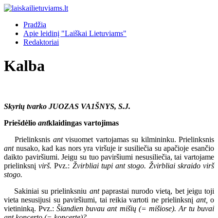
Pradžia
Apie leidinį "Laiškai Lietuviams"
Redaktoriai
Kalba
Skyrių tvarko JUOZAS VA1ŠNYS, S.J.
Priešdėlio
ant
klaidingas vartojimas
Prielinksnis
ant
visuomet vartojamas su kilmininku. Prielinksnis
ant
nusako, kad kas nors yra viršuje ir susiliečia su apačioje esančio
daikto paviršiumi. Jeigu su tuo paviršiumi nesusiliečia, tai vartojame
prielinksnį
virš.
Pvz.:
Žvirbliai tupi ant stogo. Žvirbliai skraido virš
stogo.
Sakiniai su prielinksniu
ant
paprastai nurodo vietą, bet jeigu toji
vieta nesusijusi su paviršiumi, tai reikia vartoti ne prielinksnį
ant,
o
vietininką. Pvz.:
Šiandien buvau ant mišių (= mišiose). Ar tu buvai
ant koncerto (= koncerte)?