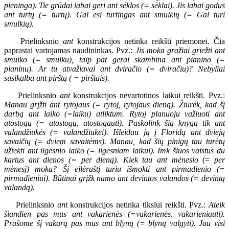
pieninga). Tie grūdai labai geri ant sėklos (= sėklai). Jis labai godus
ant turtų (= turtų). Gal esi turtingas ant smulkių (= Gal turi
smulkių).
Prielinksnio
ant
konstrukcijos netinka reikšti priemonei. Čia
paprastai vartojamas naudininkas. Pvz.:
Jis moka gražiai griežti ant
smuiko (= smuiku), taip pat gerai skambina ant pianino (=
pianinu). Ar tu atvažiavai ant dviračio (= dviračiu)? Nebyliai
susikalba ant pirštų ( = pirštais).
Prielinksnio
ant
konstrukcijos nevartotinos laikui reikšti. Pvz.:
Manau grįžti ant rytojaus (= rytoj, rytojaus dieną). Žiūrėk, kad šį
darbą ant laiko (=laiku) atliktum. Rytoj planuoju važiuoti ant
atostogų (= atostogų, atostogauti). Paskolink šią knygą tik ant
valandžiukės (= valandžiukei). Išleidau ją į Floridą ant dviejų
savaičių (= dviem savaitėms). Manau, kad šių pinigų tau turėtų
užtekti ant ilgesnio laiko (= ilgesniam laikui). Imk šiuos vaistus du
kartus ant dienos (= per dieną). Kiek tau ant mėnesio
(=
per
mėnesį) moka? Šį eilėraštį turiu išmokti ant pirmadienio (=
pirmadieniui). Būtinai grįžk namo ant devintos valandos (= devintą
valandą).
Prielinksnio
ant
konstrukcijos netinka tikslui reikšti. Pvz.:
Ateik
šiandien pas mus ant vakarienės (=vakarienės, vakarieniauti).
Prašome šį vakarą pas mus ant blynų (= blynų valgyti). Jau visi