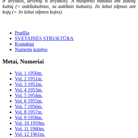
ir dvylikos, devynių iš dvylikos). Ji nusipirko batukus ant aukštų
kulnų (= aukštakulnius, su aukštais kulnais). Jis labai silpnas ant
kojų (= Jo labai silpnos kojos).
Pradžia
SVETAINĖS STRUKTŪRA
Kontaktai
Numerių kopijos
Metai, Numeriai
Vol. 1 1950m.
Vol. 2 1951m.
Vol. 3 1952m.
Vol. 4 1953m.
Vol. 5 1954m.
Vol. 6 1955m.
Vol. 7 1956m.
Vol. 8 1957m.
Vol. 9 1958m.
Vol. 10 1959m.
Vol. 11 1960m.
Vol. 12 1961m.