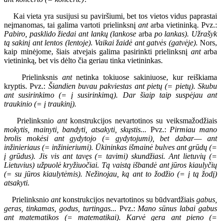
Kai vieta yra susijusi su paviršiumi, bet tos vietos vidus paprastai
neįmanomas, tai galima vartoti prielinksnį
ant
arba vietininką. Pvz.:
Pabiro, pasklido žiedai ant lankų (lankose
arba
po lankas). Užrašyk
tą sakinį ant lentos (lentoje). Vaikai žaidė ant gatvės (gatvėje).
Nors,
kaip minėjome, šiais atvejais galima pasirinkti prielinksnį
ant
arba
vietininką, bet vis dėlto čia geriau tinka vietininkas.
Prielinksnis
ant
netinka tokiuose sakiniuose, kur reiškiama
kryptis. Pvz.:
Šiandien buvau pakviestas ant pietų (= pietų). Skubu
ant susirinkimo (= į susirinkimą). Dar šiaip taip suspėjau ant
traukinio (= į traukinį).
Prielinksnio
ant
konstrukcijos nevartotinos su veiksmažodžiais
mokytis, mainyti, bandyti, atsakyti, skųstis...
Pvz.:
Pirmiau mano
brolis mokėsi ant gydytojo (= gydytojumi), bet dabar
—
ant
inžinieriaus (= inžinieriumi). Ūkininkas išmainė bulves ant grūdų (=
į grūdus). Jis vis ant tavęs (= tavimi) skundžiasi. Ant lietuvių (=
Lietuvius) užpuolė kryžiuočiai. Tą vaistą išbandė ant jūros kiaulyčių
(= su jūros kiaulytėmis). Nežinojau, ką ant to žodžio (= į tą žodį)
atsakyti.
Prielinksnio
ant
konstrukcijos nevartotinos su būdvardžiais
gabus,
geras, tinkamas, godus, turtingas...
Pvz.:
Mano sūnus labai gabus
ant matematikos (= matematikai). Karvė gera ant pieno (=