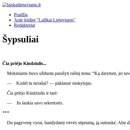
Pradžia
Apie leidinį "Laiškai Lietuviams"
Redaktoriai
Šypsuliai
Čia priėjo Kindziulis...
Mokiniams buvo užduota parašyti rašinį tema: “Ką darytum, jei tave pa
— Kodėl tu nerašai? — paklausė mokytojas.
Čia priėjo Kindziulis ir tarė:
— Jis laukia savo sekretorės.
***
Du pagyvenę vyrai, bandydami virvės stiprumą, ją sutraukė. Abu dž