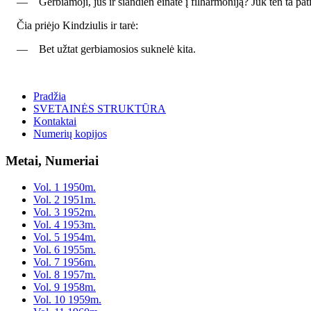
— Gerbiamoji, jūs ir šiandien einate į filharmoniją? Juk ten ta pati
Čia priėjo Kindziulis ir tarė:
— Bet užtat gerbiamosios suknelė kita.
Pradžia
SVETAINĖS STRUKTŪRA
Kontaktai
Numerių kopijos
Metai, Numeriai
Vol. 1 1950m.
Vol. 2 1951m.
Vol. 3 1952m.
Vol. 4 1953m.
Vol. 5 1954m.
Vol. 6 1955m.
Vol. 7 1956m.
Vol. 8 1957m.
Vol. 9 1958m.
Vol. 10 1959m.