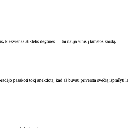
kiekvienas stiklelis degtinės — tai nauja vinis į tamstos karstą.
ėjo pasakoti tokį anekdotą, kad aš buvau priversta svečią išprašyti l