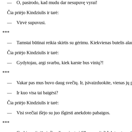
— O, pasirodo, kad mudu dar nesupuvę vyrai!
Čia priėjo Kindziulis ir tarė:
— Virvė supuvusi.
***
— Tamstai būtinai reikia skirtis su gėrimu. Kiekvienas butelis alaus, 
Čia priėjo Kindziulis ir tarė:
— Gydytojau, argi svarbu, kiek karste bus vinių?!
***
— Vakar pas mus buvo daug svečių. Ir, įsivaizduokite, vienas jų prad
— Ir kuo visa tai baigėsi?
Čia priėjo Kindziulis ir tarė:
— Visi svečiai išėjo su juo išgirsti anekdoto pabaigos.
***