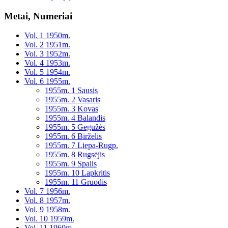
Metai, Numeriai
Vol. 1 1950m.
Vol. 2 1951m.
Vol. 3 1952m.
Vol. 4 1953m.
Vol. 5 1954m.
Vol. 6 1955m.
1955m. 1 Sausis
1955m. 2 Vasaris
1955m. 3 Kovas
1955m. 4 Balandis
1955m. 5 Gegužės
1955m. 6 Birželis
1955m. 7 Liepa-Rugp.
1955m. 8 Rugsėjis
1955m. 9 Spalis
1955m. 10 Lapkritis
1955m. 11 Gruodis
Vol. 7 1956m.
Vol. 8 1957m.
Vol. 9 1958m.
Vol. 10 1959m.
Vol. 11 1960m.