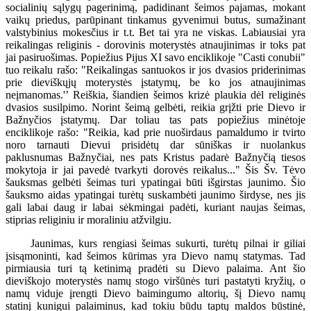
socialinių sąlygų pagerinimą, padidinant šeimos pajamas, mokant
vaikų priedus, parūpinant tinkamus gyvenimui butus, sumažinant
valstybinius mokesčius ir t.t. Bet tai yra ne viskas. Labiausiai yra
reikalingas religinis - dorovinis moterystės atnaujinimas ir toks pat
jai pasiruošimas. Popiežius Pijus XI savo enciklikoje "Casti conubii"
tuo reikalu rašo: "Reikalingas santuokos ir jos dvasios priderinimas
prie dieviškųjų moterystės įstatymų, be ko jos atnaujinimas
neįmanomas.'’ Reiškia, šiandien šeimos krizė plaukia dėl religinės
dvasios susilpimo. Norint šeimą gelbėti, reikia grįžti prie Dievo ir
Bažnyčios įstatymų. Dar toliau tas pats popiežius minėtoje
enciklikoje rašo: "Reikia, kad prie nuoširdaus pamaldumo ir tvirto
noro tarnauti Dievui prisidėtų dar sūniškas ir nuolankus
paklusnumas Bažnyčiai, nes pats Kristus padarė Bažnyčią tiesos
mokytoja ir jai pavedė tvarkyti dorovės reikalus..." Šis Šv. Tėvo
šauksmas gelbėti šeimas turi ypatingai būti išgirstas jaunimo. Šio
šauksmo aidas ypatingai turėtų suskambėti jaunimo širdyse, nes jis
gali labai daug ir labai sėkmingai padėti, kuriant naujas šeimas,
stiprias religiniu ir moraliniu atžvilgiu.
Jaunimas, kurs rengiasi šeimas sukurti, turėtų pilnai ir giliai
įsisąmoninti, kad šeimos kūrimas yra Dievo namų statymas. Tad
pirmiausia turi tą ketinimą pradėti su Dievo palaima. Ant šio
dieviškojo moterystės namų stogo viršūnės turi pastatyti kryžių, o
namų viduje įrengti Dievo baimingumo altorių, šį Dievo namų
statinį kunigui palaiminus, kad tokiu būdu taptų maldos būstinė,