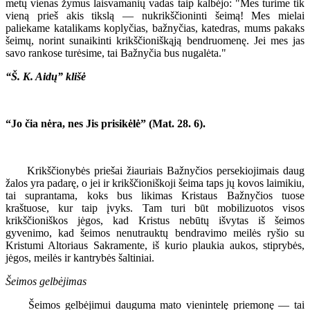
metų vienas žymus laisvamanių vadas taip kalbėjo: "Mes turime tik
vieną prieš akis tikslą — nukrikščioninti šeimą! Mes mielai
paliekame katalikams koplyčias, bažnyčias, katedras, mums pakaks
šeimų, norint sunaikinti krikščioniškąją bendruomenę. Jei mes jas
savo rankose turėsime, tai Bažnyčia bus nugalėta."
“Š. K. Aidų” klišė
“Jo čia nėra, nes Jis prisikėlė” (Mat. 28. 6).
Krikščionybės priešai žiauriais Bažnyčios persekiojimais daug
žalos yra padarę, o jei ir krikščioniškoji šeima taps jų kovos laimikiu,
tai suprantama, koks bus likimas Kristaus Bažnyčios tuose
kraštuose, kur taip įvyks. Tam turi būt mobilizuotos visos
krikščioniškos jėgos, kad Kristus nebūtų išvytas iš šeimos
gyvenimo, kad šeimos nenutrauktų bendravimo meilės ryšio su
Kristumi Altoriaus Sakramente, iš kurio plaukia aukos, stiprybės,
jėgos, meilės ir kantrybės šaltiniai.
Šeimos gelbėjimas
Šeimos gelbėjimui dauguma mato vienintelę priemonę — tai