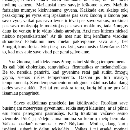
mylimų asmenų. Mažiausiai mes savyje ieškome savęs. Mažutis
fariziejus mumyse kiekviename gyvena. Kažkada esu skaitęs tokį
pasakojimą: jei vyras eitų išpažinties pas savo žmoną ir žmona pas
savo vyrą, vaikai pas savo tėvus ir tėvai pas savo vaikus, mokiniai
pas savo mokytoją ir mokytojas pas savo mokinius, tada žmogus
daug ko vengtų ir jo vidus kitaip atrodytų. Argi mes kitiems niekad
niekuo neprasikalstame? Ar tik mes nuo kitų kenčiame visokias
skriaudas? Pataikūnui mes mielai pakreipiame savo ausį, bet
žmogui, kurs drįsta atvirą tiesą pasakyti, savo ausis užkemšame. Dėl
to, kad mes apie save visad per gerai galvojame.
Yra žinoma, kad kiekvienas žmogus turi skirtingą temperamentą.
Jis gali būti cholerikas, sangvinikas, flegmatikas ar melancholikas.
Be to, nereikia pamiršti, kad gyvenime retai gali sutikti žmogų
gryno, vienos rūšies temperamento. Dažnai jis turi maišytą
temperamentą. Savo temperamento nuodugnus pažinimas labai daug
padės save auklėti. Bet tai yra atskira tema, kurią būtų ne pro šalį
išsamiau panagrinėti.
Savęs auklėjimas prasideda jau kūdikystėje. Ruošiant save
būsimajam moterystės gyvenimui, reikia statyti klausimą, ar aš pilnai
esu toms pareigoms pasiruošęs. Kartą traukiniu važiavo sesuo
vienuolė. Prieš ją sėdėjo jauna motina su keturių metų berniuku.
Vaikas pasidarė neramus ir ėmė išdykauti. Motina, daug kartų
įspėjusi, subarė ir delnu tekštelėjo... Vaikas į tai atsakė motinai