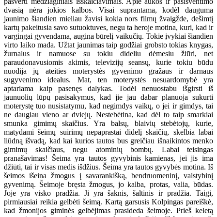
pasverti medžiaginiais išskaičiavimais. Apie aukos ir pasišventimo
dvasią nėra jokios kalbos. Visai suprantama, kodėl dauguma
jaunimo šiandien mieliau žavisi kokia nors filmų žvaigžde, dešimtį
kartų pakeitusia savo sutuoktuves, negu ta heroje motina, kuri, kad ir
vargingai gyvendama, augina būrelį vaikučių. Tokie įvykiai šiandien
virto laiko mada. Užtat jaunimas taip godžiai grobsto tokias knygas,
žurnalus ir namuose su tokiu dideliu dėmesiu žiūri, net
paraudonavusiomis akimis, televizijų seansų, kurie tokiu būdu
nuodija jų ateities moterystės gyvenimo gražaus ir darnaus
sugyvenimo idealus. Mat, ten moterystės nesuardomybė yra
aptariama kaip pasenęs dalykas. Todėl nenuostabu išgirsti iš
jaunuolių lūpų pasisakymus, kad jie jau dabar planuoja sukurti
moterystę tuo nusistatymu, kad negimdys vaikų, o jei ir gimdys, tai
ne daugiau vieno ar dviejų. Nestebėtina, kad dėl to taip smarkiai
smunka gimimų skaičius. Yra balsų, blaivių stebėtojų, kurie,
matydami šeimų suirimų nepaprastai didelį skaičių, skelbia labai
liūdną išvadą, kad kai kurios tautos bus greičiau išnaikintos menko
gimimų skaičiaus, negu atominių bombų. Labai teisingas
pranašavimas! Šeima yra tautos gyvybinis kamienas, jei jis ima
džiūti, tai ir visas medis išdžius. Šeima yra tautos gyvybės motina. Iš
šeimos išeina žmogus į savarankišką, bendruomeninį, valstybinį
gyvenimą. Šeimoje bręsta žmogus, jo kalba, protas, valia, būdas.
Joje yra visko pradžia. Ji yra šaknis, šaltinis ir pradžia. Taigi,
pirmiausiai reikia gelbėti šeimą. Kartą garsusis Kolpingas pareiškė,
kad žmonijos giminės gelbėjimas prasideda šeimoje. Prieš keletą