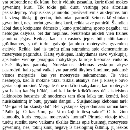
yra pribrendę ne tik kūnu, bet ir vidiniu pasauliu, kurie tikrai mokės
gyvenimą kurti. Tik tokie gali duoti vertingą prie altoriaus
pasižadėjimą. Vispusiškas jaunuolio priešvestuvinis auklėjimas turi
tik vieną tikslą: jį geriau, tinkamiau paruošti šeimos kūrybiniam
gyvenimui, nes, norint gyvenimą kurti, reikia save pamiršti. Šiandien
labai daug kreipiama dėmesio į kūno grūdinimą sporto pagalba; tai
neblogas dalykas, bet dar nepilnas. Neužtenka auklėti vien fizines
jaunimo jėgas. Reikia, kad ir dvasinės jėgos būtų atitinkamai
grūdinamos, ypač turint galvoje jaunimo moterystės gyvenimą
ateityje. Reikia, kad jis turėtų pilną supratimą apie elementarinius
moterystės pagrindus. Kartą vyskupas, lankydamas savo vyskupiją,
apsilankė vienoje parapijos mokykloje, kurioje klebonas vaikams
dėstė tikybos pamoką. Norėdamas klebonas vyskupo akyse
pasirodyti, kaip gerai vaikai yra paruošti tikybos žinojime, paklausė
vienos mergaitės, kas yra moterystės sakramentas. Jis visai
neabejojo, kad ši mokinė tikrai taikliai atsakys, nes ji klasėje buvo
geriausioji mokinė. Mergaitė ėmė mikčioti sakydama, kad moterystė
yra baisių kančių būklė, kad kai kurie krikščionys dėl atsiteisimo
laikinosios bausmės už nuodėmes tam tikrą laiką turi kentėti, kad
nusiskaistintų ir būtų grynais dangui... Susijaudinęs klebonas tarė:
"Mergaite! tai skaistykla!" Bet vyskupas šypsodamasis ramiai tarė:
"Palik ją! O kas žino, gal ši mažoji ir tiesą sako?" O ką žino
jaunuolis, kuris rengiasi moterystės luomui? Pirmoje vietoje tėvai
turėtų suteikti savo vaikams tikslias žinias apie busimąjį moterystės
gyvenimą, nes, tokių žinių negavę iš tiesioginių šaltinių, jų ieškos