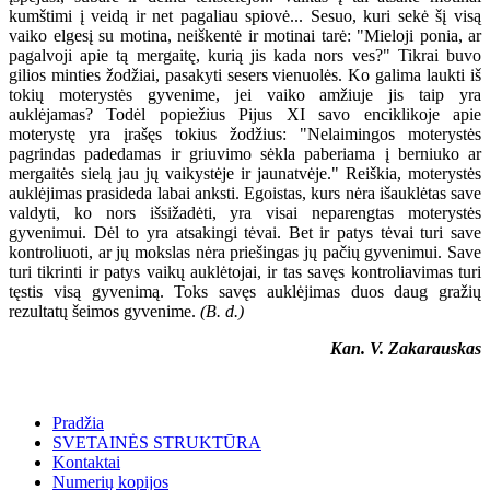
kumštimi į veidą ir net pagaliau spiovė... Sesuo, kuri sekė šį visą
vaiko elgesį su motina, neiškentė ir motinai tarė: "Mieloji ponia, ar
pagalvoji apie tą mergaitę, kurią jis kada nors ves?" Tikrai buvo
gilios minties žodžiai, pasakyti sesers vienuolės. Ko galima laukti iš
tokių moterystės gyvenime, jei vaiko amžiuje jis taip yra
auklėjamas? Todėl popiežius Pijus XI savo enciklikoje apie
moterystę yra įrašęs tokius žodžius: "Nelaimingos moterystės
pagrindas padedamas ir griuvimo sėkla paberiama į berniuko ar
mergaitės sielą jau jų vaikystėje ir jaunatvėje." Reiškia, moterystės
auklėjimas prasideda labai anksti. Egoistas, kurs nėra išauklėtas save
valdyti, ko nors išsižadėti, yra visai neparengtas moterystės
gyvenimui. Dėl to yra atsakingi tėvai. Bet ir patys tėvai turi save
kontroliuoti, ar jų mokslas nėra priešingas jų pačių gyvenimui. Save
turi tikrinti ir patys vaikų auklėtojai, ir tas savęs kontroliavimas turi
tęstis visą gyvenimą. Toks savęs auklėjimas duos daug gražių
rezultatų šeimos gyvenime.
(B. d.)
Kan. V. Zakarauskas
Pradžia
SVETAINĖS STRUKTŪRA
Kontaktai
Numerių kopijos