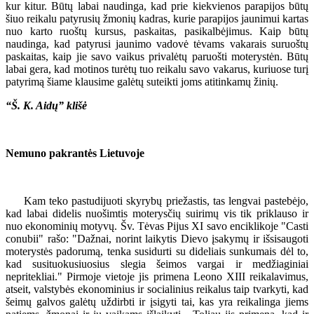
kur kitur. Būtų labai naudinga, kad prie kiekvienos parapijos būtų
šiuo reikalu patyrusių žmonių kadras, kurie parapijos jaunimui kartas
nuo karto ruoštų kursus, paskaitas, pasikalbėjimus. Kaip būtų
naudinga, kad patyrusi jaunimo vadovė tėvams vakarais suruoštų
paskaitas, kaip jie savo vaikus privalėtų paruošti moterystėn. Būtų
labai gera, kad motinos turėtų tuo reikalu savo vakarus, kuriuose turį
patyrimą šiame klausime galėtų suteikti joms atitinkamų žinių.
“Š. K. Aidų” klišė
Nemuno pakrantės Lietuvoje
Kam teko pastudijuoti skyrybų priežastis, tas lengvai pastebėjo,
kad labai didelis nuošimtis moterysčių suirimų vis tik priklauso ir
nuo ekonominių motyvų. Šv. Tėvas Pijus XI savo enciklikoje "Casti
conubii" rašo: "Dažnai, norint laikytis Dievo įsakymų ir išsisaugoti
moterystės padorumą, tenka susidurti su dideliais sunkumais dėl to,
kad susituokusiuosius slegia šeimos vargai ir medžiaginiai
nepritekliai." Pirmoje vietoje jis primena Leono XIII reikalavimus,
atseit, valstybės ekonominius ir socialinius reikalus taip tvarkyti, kad
šeimų galvos galėtų uždirbti ir įsigyti tai, kas yra reikalinga jiems