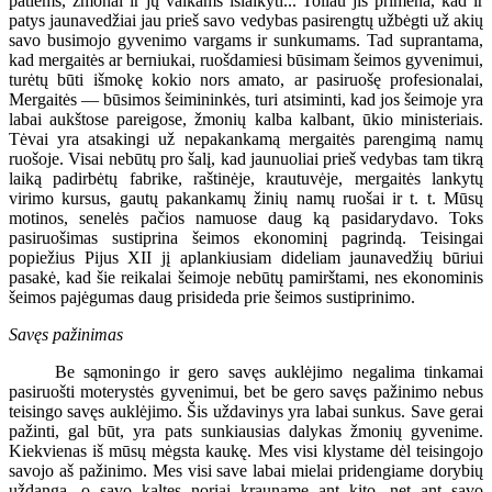
patiems, žmonai ir jų vaikams išlaikyti... Toliau jis primena, kad ir
patys jaunavedžiai jau prieš savo vedybas pasirengtų užbėgti už akių
savo busimojo gyvenimo vargams ir sunkumams. Tad suprantama,
kad mergaitės ar berniukai, ruošdamiesi būsimam šeimos gyvenimui,
turėtų būti išmokę kokio nors amato, ar pasiruošę profesionalai,
Mergaitės — būsimos šeimininkės, turi atsiminti, kad jos šeimoje yra
labai aukštose pareigose, žmonių kalba kalbant, ūkio ministeriais.
Tėvai yra atsakingi už nepakankamą mergaitės parengimą namų
ruošoje. Visai nebūtų pro šalį, kad jaunuoliai prieš vedybas tam tikrą
laiką padirbėtų fabrike, raštinėje, krautuvėje, mergaitės lankytų
virimo kursus, gautų pakankamų žinių namų ruošai ir t. t. Mūsų
motinos, senelės pačios namuose daug ką pasidarydavo. Toks
pasiruošimas sustiprina šeimos ekonominį pagrindą. Teisingai
popiežius Pijus XII jį aplankiusiam dideliam jaunavedžių būriui
pasakė, kad šie reikalai šeimoje nebūtų pamirštami, nes ekonominis
šeimos pajėgumas daug prisideda prie šeimos sustiprinimo.
Savęs pažinimas
Be sąmoningo ir gero savęs auklėjimo negalima tinkamai
pasiruošti moterystės gyvenimui, bet be gero savęs pažinimo nebus
teisingo savęs auklėjimo. Šis uždavinys yra labai sunkus. Save gerai
pažinti, gal būt, yra pats sunkiausias dalykas žmonių gyvenime.
Kiekvienas iš mūsų mėgsta kaukę. Mes visi klystame dėl teisingojo
savojo aš pažinimo. Mes visi save labai mielai pridengiame dorybių
uždanga, o savo kaltes noriai krauname ant kito, net ant savo