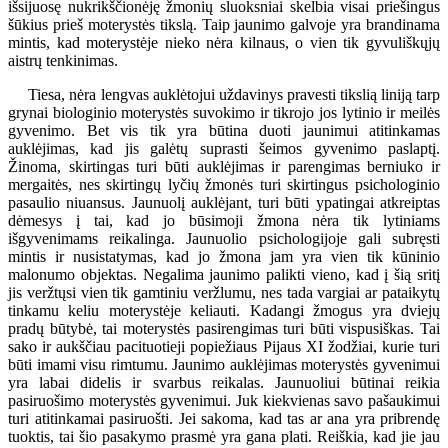
išsijuosę nukrikščionėję žmonių sluoksniai skelbia visai priešingus
šūkius prieš moterystės tikslą. Taip jaunimo galvoje yra brandinama
mintis, kad moterystėje nieko nėra kilnaus, o vien tik gyvuliškųjų
aistrų tenkinimas.
Tiesa, nėra lengvas auklėtojui uždavinys pravesti tikslią liniją tarp
grynai biologinio moterystės suvokimo ir tikrojo jos lytinio ir meilės
gyvenimo. Bet vis tik yra būtina duoti jaunimui atitinkamas
auklėjimas, kad jis galėtų suprasti šeimos gyvenimo paslaptį.
Žinoma, skirtingas turi būti auklėjimas ir parengimas berniuko ir
mergaitės, nes skirtingų lyčių žmonės turi skirtingus psichologinio
pasaulio niuansus. Jaunuolį auklėjant, turi būti ypatingai atkreiptas
dėmesys į tai, kad jo būsimoji žmona nėra tik lytiniams
išgyvenimams reikalinga. Jaunuolio psichologijoje gali subręsti
mintis ir nusistatymas, kad jo žmona jam yra vien tik kūninio
malonumo objektas. Negalima jaunimo palikti vieno, kad į šią sritį
jis veržtųsi vien tik gamtiniu veržlumu, nes tada vargiai ar pataikytų
tinkamu keliu moterystėje keliauti. Kadangi žmogus yra dviejų
pradų būtybė, tai moterystės pasirengimas turi būti vispusiškas. Tai
sako ir aukščiau pacituotieji popiežiaus Pijaus XI žodžiai, kurie turi
būti imami visu rimtumu. Jaunimo auklėjimas moterystės gyvenimui
yra labai didelis ir svarbus reikalas. Jaunuoliui būtinai reikia
pasiruošimo moterystės gyvenimui. Juk kiekvienas savo pašaukimui
turi atitinkamai pasiruošti. Jei sakoma, kad tas ar ana yra pribrendę
tuoktis, tai šio pasakymo prasmė yra gana plati. Reiškia, kad jie jau