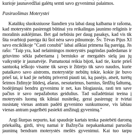
kurioje jaunavedžiai galėtų semti savo gyvenimui palaimos.
Pasiruošimas Moterystei
Katalikų sluoksniuose šiandien yra labai daug kalbama ir rašoma,
kad moterystėn pasirengti būtinai yra reikalingas jaunimo religinis ir
moralinis auklėjimas. Bet gal nebūsiu per daug pasakęs, kad vis tik
šita svarbioji pareiga iki šiol nėra savo pilnumoje. Šv. Tėvas Pijus XI
savo enciklikoje "Casti conubii" labai aiškiai primena šią pareigą. Jis
rašo: "Taip yra, kad nelaimingos moterystės pagrindas padedamas ir
griuvimo sėkla paberiama į berniuko ar mergaitės sielą jau jų
vaikystėje ir jaunatvėje. Pamatuotai reikia bijoti, kad tie, kurie prieš
santuoką ieškojo visame tik savęs ir žiūrėjo tik savo naudos, kurie
pataikavo savo aistroms, moterystėje nebūtų tokie, kokie jie buvo
prieš tai, ir kad jie nebūtų priversti piauti tai, ką pasėjo, atseit, turėtų
šeimos židinyje liūdesį, ašaras, nesutarimus, barnius, širdžių šaltumą,
bodėjimąsi bendru gyvenimu ir net, kas blogiausia, rasti ten save
pačius ir savo nepažabotus geidulius. Tad sužadėtiniai teeina į
moterystės luomą tik kilniai nusiteikę, gerai pasirengę ir tvirtai
nusistatę vienas antram padėti gyvenimo sunkumuose, vis labiau
vienas antram pagelbėti pasiekti amžinąjį gyvenimą."
Argi šiurpas nepurto, kai spaudoje kartais tenka pastebėti daromą
priekaištą, girdi, tėvų namai ir Bažnyčia nepakankamai paruošia
jaunimą bendram moterystės meilės gyvenimui. Kai tuo tarpu