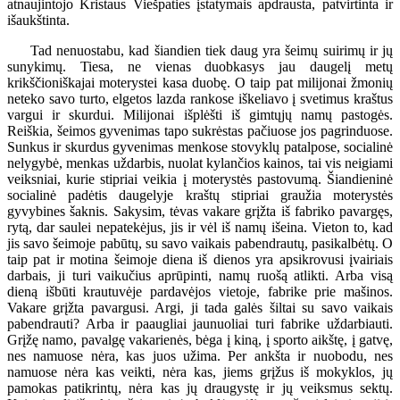
atnaujintojo Kristaus Viešpaties įstatymais apdrausta, patvirtinta ir
išaukštinta.
Tad nenuostabu, kad šiandien tiek daug yra šeimų suirimų ir jų
sunykimų. Tiesa, ne vienas duobkasys jau daugelį metų
krikščioniškajai moterystei kasa duobę. O taip pat milijonai žmonių
neteko savo turto, elgetos lazda rankose iškeliavo į svetimus kraštus
vargui ir skurdui. Milijonai išplėšti iš gimtųjų namų pastogės.
Reiškia, šeimos gyvenimas tapo sukrėstas pačiuose jos pagrinduose.
Sunkus ir skurdus gyvenimas menkose stovyklų patalpose, socialinė
nelygybė, menkas uždarbis, nuolat kylančios kainos, tai vis neigiami
veiksniai, kurie stipriai veikia į moterystės pastovumą. Šiandieninė
socialinė padėtis daugelyje kraštų stipriai graužia moterystės
gyvybines šaknis. Sakysim, tėvas vakare grįžta iš fabriko pavargęs,
rytą, dar saulei nepatekėjus, jis ir vėl iš namų išeina. Vieton to, kad
jis savo šeimoje pabūtų, su savo vaikais pabendrautų, pasikalbėtų. O
taip pat ir motina šeimoje diena iš dienos yra apsikrovusi įvairiais
darbais, ji turi vaikučius aprūpinti, namų ruošą atlikti. Arba visą
dieną išbūti krautuvėje pardavėjos vietoje, fabrike prie mašinos.
Vakare grįžta pavargusi. Argi, ji tada galės šiltai su savo vaikais
pabendrauti? Arba ir paaugliai jaunuoliai turi fabrike uždarbiauti.
Grįžę namo, pavalgę vakarienės, bėga į kiną, į sporto aikštę, į gatvę,
nes namuose nėra, kas juos užima. Per ankšta ir nuobodu, nes
namuose nėra kas veikti, nėra kas, jiems grįžus iš mokyklos, jų
pamokas patikrintų, nėra kas jų draugystę ir jų veiksmus sektų.