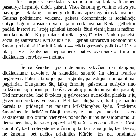
Šis šiurpusis paveikslas vaizduoja mūsų laikus. Šiandien
pasaulyje liepsnoja dideli gaisrai. Visos žmonių gyvenimo sritys yra
pavojuje. Tiek daug šiandien yra kalbama apie degančius klausimus.
Gaisras politiniame veiksme, gaisras ekonominėje ir socialinėje
srityje. Ugnimi apsiausti įvairūs jaunimo klausimai. Reikia gelbėti ir
padėti. Ir stovi su-' stoję aplinkui žmonės, žiūri vieni į kitus ir nežino,
nuo ko pradėti. Ką pirmiausiai reikia gesyti? Vieni šaukia pakeisti
socialinę santvarką! Kiti šaukia ne!—geriau sutvarkyti ekonominius
žmonių reikalus! Dar kiti šaukia — reikia geresnės politikos! O vis
tik jų visų šauksmai neprisimena paties svarbiausio turto ir
didžiausios vertybės — motinos.
Šeima šiandien yra dideliame, sakyčiau dar daugiau,
didžiausiame pavojuje. Ją skaudžiai supurtė šių dienų įvairios
negerovės. Paliesta tapo jos pati prigimtis, paliesti jos ir antgamtiniai
pagrindai. Daugumos šių laikų žmonių galvosena nuslydo nuo
krikščioniškųjų principų. Jie iš savo akių prarado antgamtės pasaulį.
Tad nenuostabu, kad iš tokios jų galvosenos nuosekliai plaukia ir jų
gyvenimo veiklos veiksmai. Bet kas blogiausia, kad jie bando
kartais tai pridengti net tariamu krikščionybės šydu. Šitokiems
žmonėms ir krikščioniškoji moterystė jau yra netekusi savo
sakramentalinio orumo vienybės pobūdžio ir jos neišardomumo. Ji
jiems nėra tuo, ką sako popiežius Pijus XI savo enciklikoje "Casti
conubii", kad moterystė nėra žmonių įkurta ir atnaujinta, bet Dievo;
ne žmonių, bet pačios prigimties Kūrėjo, tos pat prigimties