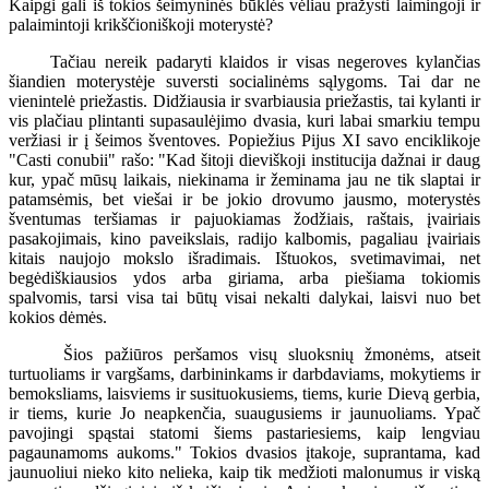
Kaipgi gali iš tokios šeimyninės būklės vėliau pražysti laimingoji ir
palaimintoji krikščioniškoji moterystė?
Tačiau nereik padaryti klaidos ir visas negeroves kylančias
šiandien moterystėje suversti socialinėms sąlygoms. Tai dar ne
vienintelė priežastis. Didžiausia ir svarbiausia priežastis, tai kylanti ir
vis plačiau plintanti supasaulėjimo dvasia, kuri labai smarkiu tempu
veržiasi ir į šeimos šventoves. Popiežius Pijus XI savo enciklikoje
"Casti conubii" rašo: "Kad šitoji dieviškoji institucija dažnai ir daug
kur, ypač mūsų laikais, niekinama ir žeminama jau ne tik slaptai ir
patamsėmis, bet viešai ir be jokio drovumo jausmo, moterystės
šventumas teršiamas ir pajuokiamas žodžiais, raštais, įvairiais
pasakojimais, kino paveikslais, radijo kalbomis, pagaliau įvairiais
kitais naujojo mokslo išradimais. Ištuokos, svetimavimai, net
begėdiškiausios ydos arba giriama, arba piešiama tokiomis
spalvomis, tarsi visa tai būtų visai nekalti dalykai, laisvi nuo bet
kokios dėmės.
Šios pažiūros peršamos visų sluoksnių žmonėms, atseit
turtuoliams ir vargšams, darbininkams ir darbdaviams, mokytiems ir
bemoksliams, laisviems ir susituokusiems, tiems, kurie Dievą gerbia,
ir tiems, kurie Jo neapkenčia, suaugusiems ir jaunuoliams. Ypač
pavojingi spąstai statomi šiems pastariesiems, kaip lengviau
pagaunamoms aukoms." Tokios dvasios įtakoje, suprantama, kad
jaunuoliui nieko kito nelieka, kaip tik medžioti malonumus ir viską