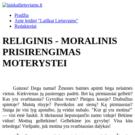
Pradžia
Apie leidinį "Laiškai Lietuviams"
Redaktoriai
RELIGINIS - MORALINIS
PRISIRENGIMAS
MOTERYSTEI
Gaisras! Dega namai! Žmonės baimės apimti bėga nelaimės
vieton. Kiekvienas jų pasirengęs padėti. Bet ką pirmiausiai gelbėti?
Kas yra svarbiausia? Gyvulius tvarte? Pinigus kasoje? Drabužius
spintoje? Maistą rūsyje? Paveikslus ant sienų? Ką pirmiausiai?
Staiga jie visi lyg apstulbo, jų veidai nubalo. "Kur gi yra motina!"
— visi ėmė šaukti. Ji tikriausiai liepsnojančio namo viduje! Bėkime
vidun! Motiną gelbėkime! Gelbėkime jos gyvybę! Visa kita
tebedega! Viešpatie, juk motina yra svarbiausias dalykas!