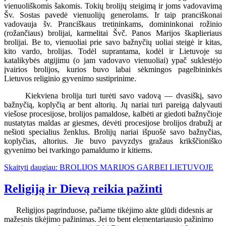
vienuoliškomis šakomis. Tokių brolijų steigimą ir joms vadovavimą
Šv. Sostas pavedė vienuolijų generolams. Ir taip pranciškonai
vadovauja šv. Pranciškaus tretininkams, domininkonai rožinio
(rožančiaus) brolijai, karmelitai Švč. Panos Marijos škaplieriaus
brolijai. Be to, vienuoliai prie savo bažnyčių uoliai steigė ir kitas,
kito vardo, brolijas. Todėl suprantama, kodėl ir Lietuvoje su
katalikybės atgijimu (o jam vadovavo vienuoliai) ypač suklestėjo
įvairios brolijos, kurios buvo labai sėkmingos pagelbininkės
Lietuvos religinio gyvenimo sustiprinime.
Kiekviena brolija turi turėti savo vadovą — dvasiškį, savo
bažnyčią, koplyčią ar bent altorių. Jų nariai turi pareigą dalyvauti
viešose procesijose, brolijos pamaldose, kalbėti ar giedoti bažnyčioje
nustatytas maldas ar giesmes, dėvėti procesijose brolijos drabužį ar
nešioti specialius ženklus. Brolijų nariai išpuošė savo bažnyčias,
koplyčias, altorius. Jie buvo pavyzdys gražaus krikščioniško
gyvenimo bei tvarkingo pamaldumo ir kitiems.
Skaityti daugiau: BROLIJOS MARIJOS GARBEI LIETUVOJE
Religiją ir Dievą reikia pažinti
Religijos pagrinduose, pačiame tikėjimo akte glūdi didesnis ar
mažesnis tikėjimo pažinimas. Jei to bent elementariausio pažinimo