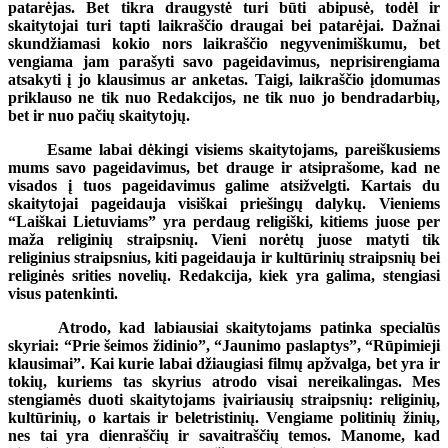
patarėjas. Bet tikra draugystė turi būti abipusė, todėl ir
skaitytojai turi tapti laikraščio draugai bei patarėjai. Dažnai
skundžiamasi kokio nors laikraščio negyvenimiškumu, bet
vengiama jam parašyti savo pageidavimus, neprisirengiama
atsakyti į jo klausimus ar anketas. Taigi, laikraščio įdomumas
priklauso ne tik nuo Redakcijos, ne tik nuo jo bendradarbių,
bet ir nuo pačių skaitytojų.
Esame labai dėkingi visiems skaitytojams, pareiškusiems
mums savo pageidavimus, bet drauge ir atsiprašome, kad ne
visados į tuos pageidavimus galime atsižvelgti. Kartais du
skaitytojai pageidauja visiškai priešingų dalykų. Vieniems
“Laiškai Lietuviams” yra perdaug religiški, kitiems juose per
maža religinių straipsnių. Vieni norėtų juose matyti tik
religinius straipsnius, kiti pageidauja ir kultūrinių straipsnių bei
religinės srities novelių. Redakcija, kiek yra galima, stengiasi
visus patenkinti.
Atrodo, kad labiausiai skaitytojams patinka specialūs
skyriai: “Prie šeimos židinio”, “Jaunimo paslaptys”, “Rūpimieji
klausimai”. Kai kurie labai džiaugiasi filmų apžvalga, bet yra ir
tokių, kuriems tas skyrius atrodo visai nereikalingas. Mes
stengiamės duoti skaitytojams įvairiausių straipsnių: religinių,
kultūrinių, o kartais ir beletristinių. Vengiame politinių žinių,
nes tai yra dienraščių ir savaitraščių temos. Manome, kad