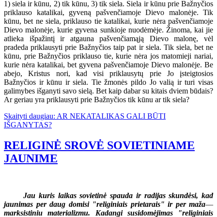
1) siela ir kūnu, 2) tik kūnu, 3) tik siela. Siela ir kūnu prie Bažnyčios
priklauso katalikai, gyveną pašvenčiamoje Dievo malonėje. Tik
kūnu, bet ne siela, priklauso tie katalikai, kurie nėra pašvenčiamoje
Dievo malonėje, kurie gyvena sunkioje nuodėmėje. Žinoma, kai jie
atlieka išpažintį ir atgauna pašvenčiamąją Dievo malonę, vėl
pradeda priklausyti prie Bažnyčios taip pat ir siela. Tik siela, bet ne
kūnu, prie Bažnyčios priklauso tie, kurie nėra jos matomieji nariai,
kurie nėra katalikai, bet gyvena pašvenčiamoje Dievo malonėje. Be
abejo, Kristus nori, kad visi priklausytų prie Jo įsteigtosios
Bažnyčios ir kūnu ir siela. Tie žmonės pildo Jo valią ir turi visas
galimybes išganyti savo sielą. Bet kaip dabar su kitais dviem būdais?
Ar geriau yra priklausyti prie Bažnyčios tik kūnu ar tik siela?
Skaityti daugiau: AR NEKATALIKAS GALI BŪTI
IŠGANYTAS?
RELIGINĖ SROVĖ SOVIETINIAME
JAUNIME
Jau kuris laikas sovietinė spauda ir radijas skundėsi, kad
jaunimas per daug domisi "religiniais prietarais" ir per maža
—
marksistiniu materializmu. Kadangi susidomėjimas "religiniais