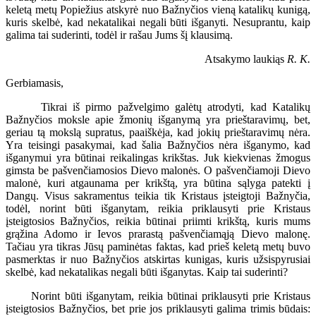
keletą metų Popiežius atskyrė nuo Bažnyčios vieną katalikų kunigą,
kuris skelbė, kad nekatalikai negali būti išganyti. Nesuprantu, kaip
galima tai suderinti, todėl ir rašau Jums šį klausimą.
Atsakymo laukiąs
R. K.
Gerbiamasis,
Tikrai iš pirmo pažvelgimo galėtų atrodyti, kad Katalikų
Bažnyčios moksle apie žmonių išganymą yra prieštaravimų, bet,
geriau tą mokslą supratus, paaiškėja, kad jokių prieštaravimų nėra.
Yra teisingi pasakymai, kad šalia Bažnyčios nėra išganymo, kad
išganymui yra būtinai reikalingas krikštas. Juk kiekvienas žmogus
gimsta be pašvenčiamosios Dievo malonės. O pašvenčiamoji Dievo
malonė, kuri atgaunama per krikštą, yra būtina sąlyga patekti į
Dangų. Visus sakramentus teikia tik Kristaus įsteigtoji Bažnyčia,
todėl, norint būti išganytam, reikia priklausyti prie Kristaus
įsteigtosios Bažnyčios, reikia būtinai priimti krikštą, kuris mums
grąžina Adomo ir Ievos prarastą pašvenčiamąją Dievo malonę.
Tačiau yra tikras Jūsų paminėtas faktas, kad prieš keletą metų buvo
pasmerktas ir nuo Bažnyčios atskirtas kunigas, kuris užsispyrusiai
skelbė, kad nekatalikas negali būti išganytas. Kaip tai suderinti?
Norint būti išganytam, reikia būtinai priklausyti prie Kristaus
įsteigtosios Bažnyčios, bet prie jos priklausyti galima trimis būdais: