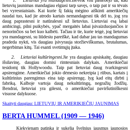
1. Lietuviai yra mandagesni.
Beveik visi pastebėjo tai, kad
lietuvių jaunimas mandagiau elgiasi tarp savęs, o taip pat ir su tėvais
bei vyresniaisiais. Kai kurie šį faktą mėgino aiškinti amerikiečių
naudai tuo, kad jie atrodo kartais nemandagesni tik dėl to, jog yra
daug paprastesni ir natūralesni už lietuvius. Lietuviai esą labai
ambicingi, pilni puikybės, ypač mergaitės labai įsivaizduojančios ir
nenorinčios su bet kuo kalbėti. Tačiau ir tie, kurie teigė, jog lietuviai
yra mandagesni, su liūdesiu pareiškė, kad dabar jau tas mandagumas
pradeda nykti, vis daugiau įsivyrauja storžieviškumas, brutalumas,
negerbimas kitų. Tai esanti svetimųjų įtaka.
2. Lietuviai kultūringesni.
Jie yra daugiau apsiskaitę, daugiau
išsilavinę, daugiau domisi rimtesniais dalykais. Amerikiečiai
tesidomį tik Hollywoodu. Taip pat lietuviai daug tvarkingesni
apsirengime. Amerikiečiai jokio dėmesio nekreipia į rūbus, kartais į
kultūrinius parengimus eina taip apsirengę, lyg kad eitų dirbti į
fabriką. Kalboje vartoja daug nekultūringų, negražių žodžių.
Bendrai, lietuviai yra gilesni, o amerikiečiai paviršutiniškesni
visuose dalykuose.
Skaityti daugiau: LIETUVIŲ IR AMERIKIEČIŲ JAUNIMAS
BERTA HUMMEL (1909 — 1946)
Kiekvienam patinka ir sukelia švelnius jausmus jaunosios