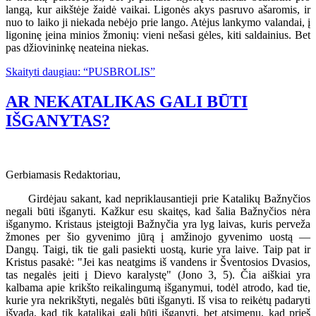
langą, kur aikštėje žaidė vaikai. Ligonės akys pasruvo ašaromis, ir
nuo to laiko ji niekada nebėjo prie lango. Atėjus lankymo valandai, į
ligoninę įeina minios žmonių: vieni nešasi gėles, kiti saldainius. Bet
pas džiovininkę neateina niekas.
Skaityti daugiau: “PUSBROLIS”
AR NEKATALIKAS GALI BŪTI
IŠGANYTAS?
Gerbiamasis Redaktoriau,
Girdėjau sakant, kad nepriklausantieji prie Katalikų Bažnyčios
negali būti išganyti. Kažkur esu skaitęs, kad šalia Bažnyčios nėra
išganymo. Kristaus įsteigtoji Bažnyčia yra lyg laivas, kuris perveža
žmones per šio gyvenimo jūrą į amžinojo gyvenimo uostą —
Dangų. Taigi, tik tie gali pasiekti uostą, kurie yra laive. Taip pat ir
Kristus pasakė: "Jei kas neatgims iš vandens ir Šventosios Dvasios,
tas negalės įeiti į Dievo karalystę" (Jono 3, 5). Čia aiškiai yra
kalbama apie krikšto reikalingumą išganymui, todėl atrodo, kad tie,
kurie yra nekrikštyti, negalės būti išganyti. Iš visa to reikėtų padaryti
išvadą, kad tik katalikai gali būti išganyti, bet atsimenu, kad prieš