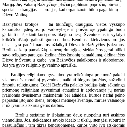
Mariją. Jie, Vakarų Bažnyčioje plačiai paplitusiu papročiu, būrėsi į
specialias draugijas — brolijas, kad organizuotu būdu pagarbintų
Dievo Motiną.
Bažnytinės brolijos — tai tikinčiųjų draugijos, vietos vyskupo
kanoniškai įsteigtos, jo vadovybėje ir priežiūroje ypatingu būdu
garbinti ir išpažinti kurią nors tikėjimo tiesą. Šventuosius ir vykdyti
krikščioniškojo gailestingumo darbus. Bendrasis kiekvienos brolijos
tikslas yra padėti nariams užlaikyti Dievo ir Bažnyčios įsakymus.
Brolijos, kaip pamaldžių asmenų draugijos, siekiančios gerai atlikti
savo religines pareigas, žadinančios žmonių pamaldumą, didinančios
Dievo ir Šventųjų garbę, yra Bažnyčios palaikomos ir globojamos.
Jos yra gyvo religinio gyvenimo apraiška.
Brolijos religiniame gyvenime yra reikšminga priemonė pakelti
visuomenės moralinį gyvenimą, naikinti blogus įpročius, sužadinti
žmonių religingumą. Todėl Bažnyčia palaiko brolijas kaip sėkmingą
priemonę religiniam gyvenimui atnaujinti ir apdovanoja jų narius
įvairiomis dvasinėmis malonėmis bei atlaidais, kuruos nariai pelno
paprastai įstojimo dieną, brolijos metinėje šventėje, mirties valandoje
ir už įvairius atskirus gerus darbus.
Brolijų steigime ir išplatinime daug nuopelnų turi atskiros
vienuolijos. Jos, siekdamos savojo idealo ir tikslų, stengėsi suburti ir
pasauliečius į tam tikras bendruomenes, kurios virto lyg atskiromis