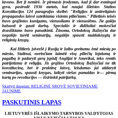
lavono. Bet ji nemirė. Ir pirmasis įrodymas, kad ji dar esmingai
gyva, pasirodė 1936 metais, kai naujai išleistos Stalino
Konstitucijos 124 paragrafas skelbė: "Religijos ir antireliginės
propagandos laisvė suteikiama visiems piliečiams." Pilietinės teisės
buvo grąžintos kunigams, vienuoliams ir vienuolėms. Jie galėjo
balsuoti ir gauti darbą. Specialūs ir didžiuliai mokesčiai
dvasiškiams buvo panaikinti. Žinoma, Ortodoksų Bažnyčia dar
negalėjo turėti seminarijų, negalėjo spausti maldaknygių ir
religinių knygų.
Kai Hitleris įsiveržė į Rusiją ir žaibo greitumu ėmė miestą po
miesto, Stalinui, norinčiam laimėti visų piliečių lojalumą ir
pagalbą ir padaryti gerą įspūdį Anglijai ir Amerikai, teko remtis
patrijotizmu ir religija. Jis grąžino Ortodoksų Bažnyčiai ne tik
konstitucinę, bet ir praktinę laisvę, leisdamas jai atidaryti
seminarijas, spausti knygas, laikyti viešas pamaldas ir
—
pirmą
kartą po revoliucijos
—
išsirinkti patrijarką.
Skaityti daugiau: RELIGINĖ SROVĖ SOVIETINIAME
JAUNIME
PASKUTINIS LAPAS
LIETUVYBĖS IŠLAIKYMO TARNYBOS VALDYTOJAS