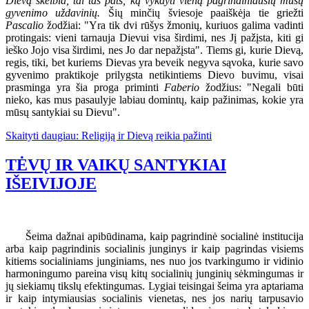
Dievą skelbia, tai tas pats, ką vykdyti vieną pagrindiniausių mūsų
gyvenimo uždavinių.
Šių minčių šviesoje paaiškėja tie griežti
Pascalio
žodžiai: "Yra tik dvi rūšys žmonių, kuriuos galima vadinti
protingais: vieni tarnauja Dievui visa širdimi, nes Jį pažįsta, kiti gi
ieško Jojo visa širdimi, nes Jo dar nepažįsta". Tiems gi, kurie Dievą,
regis, tiki, bet kuriems Dievas yra beveik negyva sąvoka, kurie savo
gyvenimo praktikoje prilygsta netikintiems Dievo buvimu, visai
prasminga yra šia proga priminti
Faberio
žodžius: "Negali būti
nieko, kas mus pasaulyje labiau domintų, kaip pažinimas, kokie yra
mūsų santykiai su Dievu".
Skaityti daugiau: Religiją ir Dievą reikia pažinti
TĖVŲ IR VAIKŲ SANTYKIAI
IŠEIVIJOJE
Šeima dažnai apibūdinama, kaip pagrindinė socialinė institucija
arba kaip pagrindinis socialinis junginys ir kaip pagrindas visiems
kitiems socialiniams junginiams, nes nuo jos tvarkingumo ir vidinio
harmoningumo pareina visų kitų socialinių junginių sėkmingumas ir
jų siekiamų tikslų efektingumas. Lygiai teisingai šeima yra aptariama
ir kaip intymiausias socialinis vienetas, nes jos narių tarpusavio