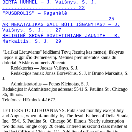
BERTA HUMMEL — J. Vaišnys, S. J.
......................... 22
"PUSBROLIS" — Raganėlė
................................... 25
AR NEKATALIKAS GALI BŪTI IŠGANYTAS? — J.
Vaišnys, S. J. .. 27
RELIGINĖ SROVĖ SOVIETINIAME JAUNIME — B.
Markaitis, S. J. 29
"Laiškai Lietuviams" leidžiami Tėvų Jėzuitų kas mėnesį, išskyrus
liepos-rugpiūčio dvimėnesinį. Metinės prenumeratos kaina du
doleriai. Atskiras numeris 20 centų.
Redaktorius — Juozas Vaišnys, S. J.
Redakcijos nariai: Jonas Borevičius, S. J. ir Bruno Markaitis, S.
J.
Administratorius — Petras Kleinotas, S. J.
Redakcijos ir Administracijos adresas: 5541 S. Paulina St., Chicago
36, Illinois.
Telefonas: HEmlock 4-1677.
LETTERS TO LITHUANIANS. Published monthly except July
and August, when hi-monthly. by The Jesuit Fathers of Della Strada,
Inc., 5541 S. Paulina St., Chicago 36, Illinois. Yearly subscription
two dollars. Single copy 20 cents. Entered as second class matter at
the Post Office at Chicago, 111. Additional office of mailing in