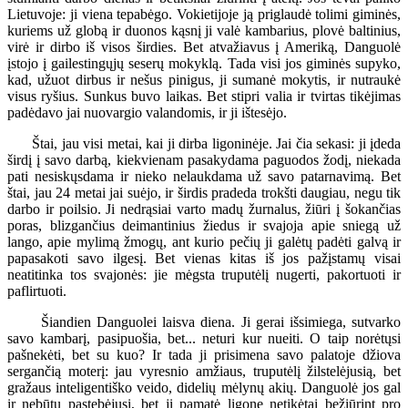
Lietuvoje: ji viena tepabėgo. Vokietijoje ją priglaudė tolimi giminės,
kuriems už globą ir duonos kąsnį ji valė kambarius, plovė baltinius,
virė ir dirbo iš visos širdies. Bet atvažiavus į Ameriką, Danguolė
įstojo į gailestingųjų seserų mokyklą. Tada visi jos giminės supyko,
kad, užuot dirbus ir nešus pinigus, ji sumanė mokytis, ir nutraukė
visus ryšius. Sunkus buvo laikas. Bet stipri valia ir tvirtas tikėjimas
padėdavo jai nuovargio valandomis, ir ji ištesėjo.
Štai, jau visi metai, kai ji dirba ligoninėje. Jai čia sekasi: ji įdeda
širdį į savo darbą, kiekvienam pasakydama paguodos žodį, niekada
pati nesiskųsdama ir nieko nelaukdama už savo patarnavimą. Bet
štai, jau 24 metai jai suėjo, ir širdis pradeda trokšti daugiau, negu tik
darbo ir poilsio. Ji nedrąsiai varto madų žurnalus, žiūri į šokančias
poras, blizgančius deimantinius žiedus ir svajoja apie sniegą už
lango, apie mylimą žmogų, ant kurio pečių ji galėtų padėti galvą ir
papasakoti savo ilgesį. Bet vienas kitas iš jos pažįstamų visai
neatitinka tos svajonės: jie mėgsta truputėlį nugerti, pakortuoti ir
paflirtuoti.
Šiandien Danguolei laisva diena. Ji gerai išsimiega, sutvarko
savo kambarį, pasipuošia, bet... neturi kur nueiti. O taip norėtųsi
pašnekėti, bet su kuo? Ir tada ji prisimena savo palatoje džiova
sergančią moterį: jau vyresnio amžiaus, truputėlį žilstelėjusią, bet
gražaus inteligentiško veido, didelių mėlynų akių. Danguolė jos gal
ir nebūtų pastebėjusi, bet ji pamatė ligonę netikėtai bežiūrint pro