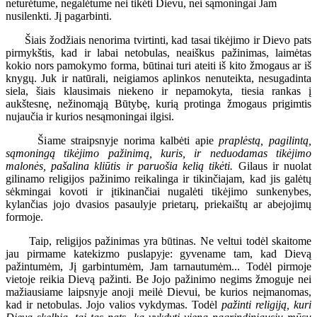
neturėtume, negalėtume nei tikėti Dievu, nei sąmoningai Jam
nusilenkti. Jį pagarbinti.
Šiais žodžiais nenorima tvirtinti, kad tasai tikėjimo ir Dievo pats
pirmykštis, kad ir labai netobulas, neaiškus pažinimas, laimėtas
kokio nors pamokymo forma, būtinai turi ateiti iš kito žmogaus ar iš
knygų. Juk ir natūrali, neigiamos aplinkos nenuteikta, nesugadinta
siela, šiais klausimais niekeno ir nepamokyta, tiesia rankas į
aukštesnę, nežinomąją Būtybę, kurią protinga žmogaus prigimtis
nujaučia ir kurios nesąmoningai ilgisi.
Šiame straipsnyje norima kalbėti apie
praplėstą, pagilintą,
sąmoningą tikėjimo pažinimą, kuris, ir neduodamas tikėjimo
malonės, pašalina kliūtis ir paruošia kelią tikėti.
Gilaus ir nuolat
gilinamo religijos pažinimo reikalinga ir tikinčiajam, kad jis galėtų
sėkmingai kovoti ir įtikinančiai nugalėti tikėjimo sunkenybes,
kylančias jojo dvasios pasaulyje prietarų, priekaištų ar abejojimų
formoje.
Taip, religijos pažinimas yra būtinas. Ne veltui todėl skaitome
jau pirmame katekizmo puslapyje: gyvename tam, kad Dievą
pažintumėm, Jį garbintumėm, Jam tarnautumėm... Todėl pirmoje
vietoje reikia Dievą pažinti. Be Jojo pažinimo negims žmoguje nei
mažiausiame laipsnyje anoji meilė Dievui, be kurios neįmanomas,
kad ir netobulas. Jojo valios vykdymas. Todėl
pažinti religiją, kuri