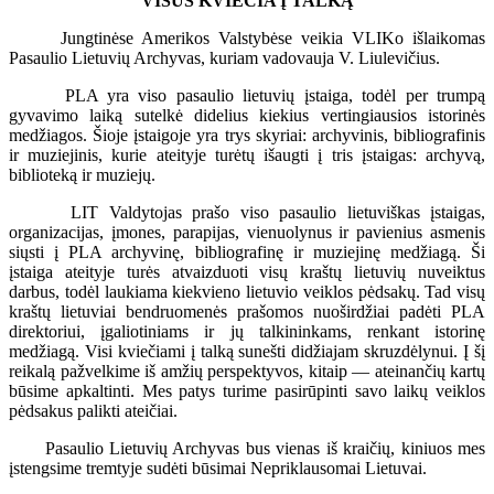
VISUS KVIEČIA Į TALKĄ
Jungtinėse Amerikos Valstybėse veikia VLIKo išlaikomas
Pasaulio Lietuvių Archyvas, kuriam vadovauja V. Liulevičius.
PLA yra viso pasaulio lietuvių įstaiga, todėl per trumpą
gyvavimo laiką sutelkė didelius kiekius vertingiausios istorinės
medžiagos. Šioje įstaigoje yra trys skyriai: archyvinis, bibliografinis
ir muziejinis, kurie ateityje turėtų išaugti į tris įstaigas: archyvą,
biblioteką ir muziejų.
LIT Valdytojas prašo viso pasaulio lietuviškas įstaigas,
organizacijas, įmones, parapijas, vienuolynus ir pavienius asmenis
siųsti į PLA archyvinę, bibliografinę ir muziejinę medžiagą. Ši
įstaiga ateityje turės atvaizduoti visų kraštų lietuvių nuveiktus
darbus, todėl laukiama kiekvieno lietuvio veiklos pėdsakų. Tad visų
kraštų lietuviai bendruomenės prašomos nuoširdžiai padėti PLA
direktoriui, įgaliotiniams ir jų talkininkams, renkant istorinę
medžiagą. Visi kviečiami į talką sunešti didžiajam skruzdėlynui. Į šį
reikalą pažvelkime iš amžių perspektyvos, kitaip — ateinančių kartų
būsime apkaltinti. Mes patys turime pasirūpinti savo laikų veiklos
pėdsakus palikti ateičiai.
Pasaulio Lietuvių Archyvas bus vienas iš kraičių, kiniuos mes
įstengsime tremtyje sudėti būsimai Nepriklausomai Lietuvai.