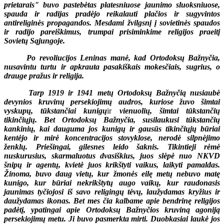
prietarais" buvo pastebėtas platesniuose jaunimo sluoksniuose,
spauda ir radijas pradėjo reikalauti plačios ir sugyvintos
antireliginės propagandos. Mesdami žvilgsnį į sovietinės spaudos
ir radijo pareiškimus, trumpai prisiminkime religijos praeitį
Sovietų Sąjungoje.
Po revoliucijos Leninas manė, kad Ortodoksų Bažnyčia,
nusavintu turtu ir apkrauta pasakiškais mokesčiais, sugrius, o
drauge pražus ir religija.
Tarp 1919 ir 1941 metų Ortodoksų Bažnyčią nusiaubė
devynios kruvinų persekiojimų audros, kuriose žuvo šimtai
vyskupų, tūkstančiai kunigų
ir
vienuolių, šimtai tūkstančių
tikinčiųjų. Bet Ortodoksų Bažnyčia, susilaukusi tūkstančių
kankinių, kai dauguma jos kunigų ir gausūs tikinčiųjų būriai
kentėjo ir mirė koncentracijos stovyklose, nerodė silpnėjimo
ženklų. Priešingai, gilesnes leido šaknis. Tikintieji rėmė
nuskurusius, skarmaluotus dvasiškius, juos slėpė nuo NKVD
šnipų ir agentų, kvietė juos krikštyti vaikus, laikyti pamaldas.
Žinoma, buvo daug vietų, kur žmonės eilę metų nebuvo matę
kunigo, kur būriai nekrikštytų augo vaikų, kur raudonasis
jaunimas tyčiojosi iš savo religingų tėvų, laužydamas kryžius ir
daužydamas ikonas. Bet mes čia kalbame apie bendrinę religijos
padėtį, ypatingai apie Ortodoksų Bažnyčios kruviną agoniją
persekiojimų metu. Ji buvo pasmerkta mirti. Duobkasiai laukė jos