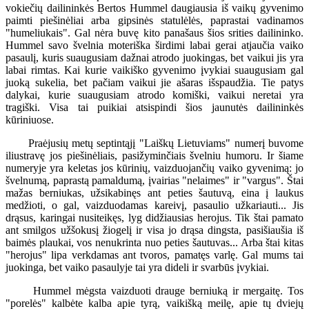
vokiečių dailininkės Bertos Hummel daugiausia iš vaikų gyvenimo
paimti piešinėliai arba gipsinės statulėlės, paprastai vadinamos
"humeliukais". Gal nėra buvę kito panašaus šios srities dailininko.
Hummel savo švelnia moteriška širdimi labai gerai atjaučia vaiko
pasaulį, kuris suaugusiam dažnai atrodo juokingas, bet vaikui jis yra
labai rimtas. Kai kurie vaikiško gyvenimo įvykiai suaugusiam gal
juoką sukelia, bet pačiam vaikui jie ašaras išspaudžia. Tie patys
dalykai, kurie suaugusiam atrodo komiški, vaikui neretai yra
tragiški. Visa tai puikiai atsispindi šios jaunutės dailininkės
kūriniuose.
Praėjusių metų septintąjį "Laiškų Lietuviams" numerį buvome
iliustravę jos piešinėliais, pasižyminčiais švelniu humoru. Ir šiame
numeryje yra keletas jos kūrinių, vaizduojančių vaiko gyvenimą: jo
švelnumą, paprastą pamaldumą, įvairias "nelaimes" ir "vargus". Štai
mažas berniukas, užsikabinęs ant peties šautuvą, eina į laukus
medžioti, o gal, vaizduodamas kareivį, pasaulio užkariauti... Jis
drąsus, karingai nusiteikęs, lyg didžiausias herojus. Tik štai pamato
ant smilgos užšokusį žiogelį ir visa jo drąsa dingsta, pasišiaušia iš
baimės plaukai, vos nenukrinta nuo peties šautuvas... Arba štai kitas
"herojus" lipa verkdamas ant tvoros, pamatęs varlę. Gal mums tai
juokinga, bet vaiko pasaulyje tai yra dideli ir svarbūs įvykiai.
Hummel mėgsta vaizduoti drauge berniuką ir mergaitę. Tos
"porelės" kalbėte kalba apie tyrą, vaikišką meilę, apie tų dviejų