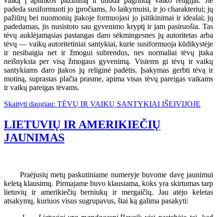
vaiką į aplinkos pažinimą ir duoda pagrindą vaiko religijai. Jie
padeda susiformuoti jo įpročiams, Jo laikymuisi, ir jo charakteriui; jų
pažiūrų bei nuomonių įtakoje formuojasi jo įsitikinimai ir idealai; jų
padedamas, jis nusistoto sau gyvenimo kryptį ir jam pasiruošia. Tas
tėvų auklėjamąsias pastangas daro sėkmingesnes jų autoritetas arba
tėvų — vaikų autoritetiniai santykiai, kurie susiformuoja kūdikystėje
ir nesibaigia net ir žmogui subrendus, nes normaliai tėvų įtaka
neišnyksta per visą žmogaus gyvenimą. Visiems gi tėvų ir vaikų
santykiams daro įtakos jų religinė padėtis. Įsakymas gerbti tėvą ir
motiną, suprastas plačia prasme, apima visas tėvų pareigas vaikams
ir vaikų pareigas tėvams.
Skaityti daugiau: TĖVŲ IR VAIKŲ SANTYKIAI IŠEIVIJOJE
LIETUVIŲ IR AMERIKIEČIŲ
JAUNIMAS
Praėjusių metų paskutiniame numeryje buvome davę jaunimui
keletą klausimų. Pirmajame buvo klausiama, koks yra skirtumas tarp
lietuvių ir amerikiečių berniukų ir mergaičių. Jau atėjo keletas
atsakymų, kuriuos visus sugrupavus, štai ką galima pasakyti: