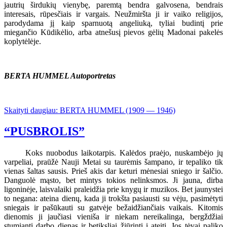
jautrių širdukių vienybę, paremtą bendra galvosena, bendrais
interesais, rūpesčiais ir vargais. Neužmiršta ji ir vaiko religijos,
parodydama jį kaip sparnuotą angeliuką, tyliai budintį prie
miegančio Kūdikėlio, arba atnešusį pievos gėlių Madonai pakelės
koplytėlėje.
BERTA HUMMEL Autoportretas
Skaityti daugiau: BERTA HUMMEL (1909 — 1946)
“PUSBROLIS”
Koks nuobodus laikotarpis. Kalėdos praėjo, nuskambėjo jų
varpeliai, praūžė Nauji Metai su taurėmis šampano, ir tepaliko tik
vienas šaltas sausis. Prieš akis dar keturi mėnesiai sniego ir šalčio.
Danguolė mąsto, bet mintys tokios nelinksmos. Ji jauna, dirba
ligoninėje, laisvalaiki praleidžia prie knygų ir muzikos. Bet jaunystei
to negana: ateina dienų, kada ji trokšta pasiausti su vėju, pasimėtyti
sniegais ir pašūkauti su gatvėje bežaidžiančiais vaikais. Kitomis
dienomis ji jaučiasi vieniša ir niekam nereikalinga, bergždžiai
stumianti darbo dienas ir betiksliai žiūrinti į ateitį. Jos tėvai paliko