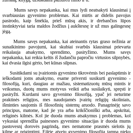
Mums savęs nepakanka, kai mus lydi neatsakyti klausimai į
svarbiausias gyvenimo problemas. Kai mirtis ar didelis pavojus
pasirodo, kaip šmėkla, prieš mūsų akis, ir drebančios lūpos
instinktyviai taria maldos žodžius į aukštesnę ir už mus galingesnę
jėgą.
Mums savęs nepakanka, kai ateinantis rytas graso nežinia ar
sunaikinimo pavojumi, kai skubiai svarbūs klausimai prievarta
reikalauja atsakymo, sprendimo, pasiryžimo. Mums savęs
nepakanka, kai reikia keltis iš žudančiu papročiu virtusios silpnybės,
kai dvasia ilgisi gėrio, bet kūnas silpnas.
Susitikdami su įvairiomis gyvenimo tikrovėmis bei paslaptimis ir
ieškodami joms atsakymo, esame priversti susikurti gyvenimo -
filosofiją, kuri, daugiau ar mažiau, sistematizuotų mūsų mintis ir
veiksmus, duotų mums motyvus veikti arba susilaikyti, spręsti ir
pasiryžti. Kurdami savo gyvenimo filosofiją, ypač jei neturime
praktinės religijos, mes naudojamės įvairių religijų skoliniais,
išminties saujomis iš filosofinių sistemų aruodo. Panagrinėję savo
principus, matome, kad jie yra arba krikščioniški arba, apskritai,
religinės kilmės. Kol jie duoda mums atsakymus į problemas, kol
vykusiai sprendžia painesnes gyvenimo situacijas ir duoda mums
pastovesnį dorovės pagrindą, mes nematome prasmės sielotis jų
kilme ar prigimtimi. Eilėje atvejų gyvenimo filosofija tampa nieku