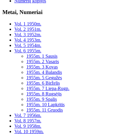
Numerių kopijos
Metai, Numeriai
Vol. 1 1950m.
Vol. 2 1951m.
Vol. 3 1952m.
Vol. 4 1953m.
Vol. 5 1954m.
Vol. 6 1955m.
1955m. 1 Sausis
1955m. 2 Vasaris
1955m. 3 Kovas
1955m. 4 Balandis
1955m. 5 Gegužės
1955m. 6 Birželis
1955m. 7 Liepa-Rugp.
1955m. 8 Rugsėjis
1955m. 9 Spalis
1955m. 10 Lapkritis
1955m. 11 Gruodis
Vol. 7 1956m.
Vol. 8 1957m.
Vol. 9 1958m.
Vol. 10 1959m.