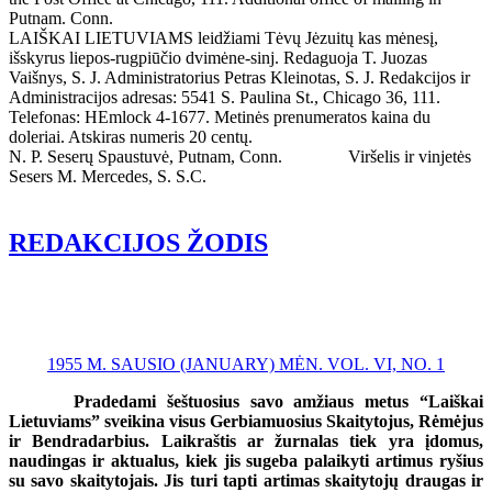
Putnam. Conn.
LAIŠKAI LIETUVIAMS leidžiami Tėvų Jėzuitų kas mėnesį,
išskyrus liepos-rugpiūčio dvimėne-sinj. Redaguoja T. Juozas
Vaišnys, S. J. Administratorius Petras Kleinotas, S. J. Redakcijos ir
Administracijos adresas: 5541 S. Paulina St., Chicago 36, 111.
Telefonas: HEmlock 4-1677. Metinės prenumeratos kaina du
doleriai. Atskiras numeris 20 centų.
N. P. Seserų Spaustuvė, Putnam, Conn. Viršelis ir vinjetės
Sesers M. Mercedes, S. S.C.
REDAKCIJOS ŽODIS
1955 M. SAUSIO (JANUARY) MĖN. VOL. VI, NO. 1
Pradedami šeštuosius savo amžiaus metus “Laiškai
Lietuviams” sveikina visus Gerbiamuosius Skaitytojus, Rėmėjus
ir Bendradarbius. Laikraštis ar žurnalas tiek yra įdomus,
naudingas ir aktualus, kiek jis sugeba palaikyti artimus ryšius
su savo skaitytojais. Jis turi tapti artimas skaitytojų draugas ir