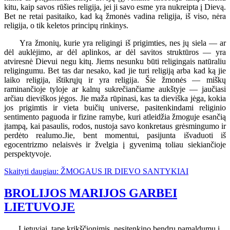
kitu, kaip savos rūšies religija, jei ji savo esme yra nukreipta į Dievą.
Bet ne retai pasitaiko, kad ką žmonės vadina religija, iš viso, nėra
religija, o tik keletos principų rinkinys.
Yra žmonių, kurie yra religingi iš prigimties, nes jų siela — ar
dėl auklėjimo, ar dėl aplinkos, ar dėl savitos struktūros — yra
atviresnė Dievui negu kitų. Jiems nesunku būti religingais natūraliu
religingumu. Bet tas dar nesako, kad jie turi religiją arba kad ką jie
laiko religija, ištikrųjų ir yra religija. Šie žmonės — miškų
raminančioje tyloje ar kalnų sukrečiančiame aukštyje — jaučiasi
arčiau dieviškos jėgos. Jie maža rūpinasi, kas ta dieviška jėga, kokia
jos prigimtis ir vieta buičių universe, pasitenkindami religinio
sentimento paguoda ir fizine ramybe, kuri atleidžia žmoguje esančią
įtampą, kai pasaulis, rodos, nustoja savo konkretaus grėsmingumo ir
perdėto realumo.Jie, bent momentui, pasijunta išvaduoti iš
egocentrizmo nelaisvės ir žvelgia į gyvenimą toliau siekiančioje
perspektyvoje.
Skaityti daugiau: ŽMOGAUS IR DIEVO SANTYKIAI
BROLIJOS MARIJOS GARBEI
LIETUVOJE
Lietuviai, tapę krikščionimis, nesitenkino bendru pamaldumu į