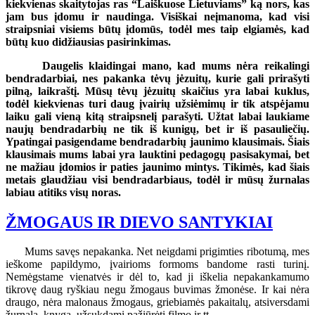
kiekvienas skaitytojas ras “Laiškuose Lietuviams” ką nors, kas
jam bus įdomu ir naudinga. Visiškai neįmanoma, kad visi
straipsniai visiems būtų įdomūs, todėl mes taip elgiamės, kad
būtų kuo didžiausias pasirinkimas.
Daugelis klaidingai mano, kad mums nėra reikalingi
bendradarbiai, nes pakanka tėvų jėzuitų, kurie gali prirašyti
pilną, laikraštį. Mūsų tėvų jėzuitų skaičius yra labai kuklus,
todėl kiekvienas turi daug įvairių užsiėmimų ir tik atspėjamu
laiku gali vieną kitą straipsnelį parašyti. Užtat labai laukiame
naujų bendradarbių ne tik iš kunigų, bet ir iš pasauliečių.
Ypatingai pasigendame bendradarbių jaunimo klausimais. Šiais
klausimais mums labai yra lauktini pedagogų pasisakymai, bet
ne mažiau įdomios ir paties jaunimo mintys. Tikimės, kad šiais
metais glaudžiau visi bendradarbiaus, todėl ir mūsų žurnalas
labiau atitiks visų noras.
ŽMOGAUS IR DIEVO SANTYKIAI
Mums savęs nepakanka. Net neigdami prigimties ribotumą, mes
ieškome papildymo, įvairioms formoms bandome rasti turinį.
Nemėgstame vienatvės ir dėl to, kad ji iškelia nepakankamumo
tikrovę daug ryškiau negu žmogaus buvimas žmonėse. Ir kai nėra
draugo, nėra malonaus žmogaus, griebiamės pakaitalų, atsiversdami
žurnalą, knygą, užsukdami pažiūrėti filmo ir tt.