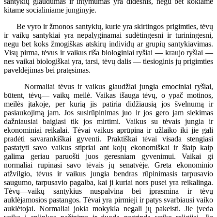
santykių glaudumas ir intymumas yra didesnis, negu bet kokiame
kitame socialiniame junginyje.
Be vyro ir žmonos santykių, kurie yra skirtingos prigimties, tėvų
ir vaikų santykiai yra nepalyginamai sudėtingesni ir turiningesni,
negu bet koks žmogiškas atskirų individų ar grupių santykiavimas.
Visų pirma, tėvus ir vaikus riša biologiniai ryšiai — kraujo ryšiai —
nes vaikai biologiškai yra, tarsi, tėvų dalis — tiesioginis jų prigimties
paveldėjimas bei pratęsimas.
Normaliai tėvus ir vaikus glaudžiai jungia emociniai ryšiai,
būtent, tėvų— vaikų meilė. Vaikas išauga tėvų, o ypač motinos,
meilės įtakoje, per kurią jis patiria didžiausią jos švelnumą ir
pasiaukojimą jam. Jos susirūpinimas juo ir jos gero jam siekimas
dažniausiai baigiasi tik jos mirtimi. Vaikus su tėvais jungia ir
ekonominiai reikalai. Tėvai vaikus aprūpina ir užlaiko iki jie gali
pradėti savarankiškai gyventi. Praktiškai tėvai visada stengiasi
pastatyti savo vaikus stipriai ant kojų ekonomiškai ir šiaip kaip
galima geriau paruošti juos geresniam gyvenimui. Vaikai gi
normaliai rūpinasi savo tėvais jų senatvėje. Greta ekonominio
atžvilgio, tėvus ir vaikus jungia bendras rūpinimasis tarpusavio
saugumo, tarpusavio pagalba, kai ji kuriai nors pusei yra reikalinga.
Tėvų—vaikų santykius nuspalvina bei įprasmina ir tėvų
auklėjamosios pastangos. Tėvai yra pirmieji ir patys svarbiausi vaiko
auklėtojai. Normaliai jokia mokykla negali jų pakeisti. Jie įveda