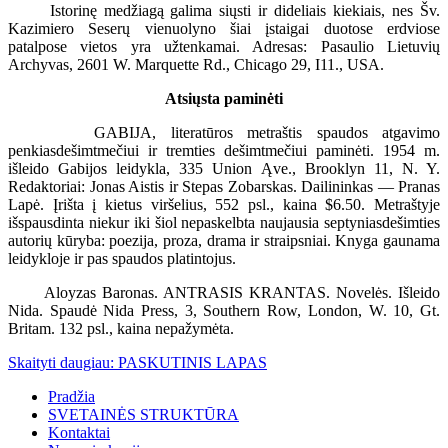
Istorinę medžiagą galima siųsti ir dideliais kiekiais, nes Šv.
Kazimiero Seserų vienuolyno šiai įstaigai duotose erdviose
patalpose vietos yra užtenkamai. Adresas: Pasaulio Lietuvių
Archyvas, 2601 W. Marquette Rd., Chicago 29, I11., USA.
Atsiųsta paminėti
GABIJA, literatūros metraštis spaudos atgavimo
penkiasdešimtmečiui ir tremties dešimtmečiui paminėti. 1954 m.
išleido Gabijos leidykla, 335 Union Ąve., Brooklyn 11, N. Y.
Redaktoriai: Jonas Aistis ir Stepas Zobarskas. Dailininkas — Pranas
Lapė. Įrišta į kietus viršelius, 552 psl., kaina $6.50. Metraštyje
išspausdinta niekur iki šiol nepaskelbta naujausia septyniasdešimties
autorių kūryba: poezija, proza, drama ir straipsniai. Knyga gaunama
leidykloje ir pas spaudos platintojus.
Aloyzas Baronas. ANTRASIS KRANTAS. Novelės. Išleido
Nida. Spaudė Nida Press, 3, Southern Row, London, W. 10, Gt.
Britam. 132 psl., kaina nepažymėta.
Skaityti daugiau: PASKUTINIS LAPAS
Pradžia
SVETAINĖS STRUKTŪRA
Kontaktai