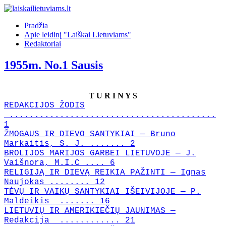
Pradžia
Apie leidinį "Laiškai Lietuviams"
Redaktoriai
1955m. No.1 Sausis
T U R I N Y S
REDAKCIJOS ŽODIS
.........................................
1
ŽMOGAUS IR DIEVO SANTYKIAI — Bruno
Markaitis, S. J. ....... 2
BROLIJOS MARIJOS GARBEI LIETUVOJE — J.
Vaišnora, M.I.C .... 6
RELIGIJĄ IR DIEVĄ REIKIA PAŽINTI — Ignas
Naujokas ........ 12
TĖVŲ IR VAIKŲ SANTYKIAI IŠEIVIJOJE — P.
Maldeikis ....... 16
LIETUVIŲ IR AMERIKIEČIŲ JAUNIMAS —
Redakcija ............ 21