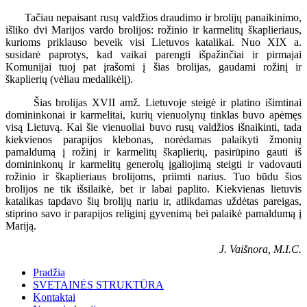
Tačiau nepaisant rusų valdžios draudimo ir brolijų panaikinimo,
išliko dvi Marijos vardo brolijos: rožinio ir karmelitų škaplieriaus,
kurioms priklauso beveik visi Lietuvos katalikai. Nuo XIX a.
susidarė paprotys, kad vaikai parengti išpažinčiai ir pirmajai
Komunijai tuoj pat įrašomi į šias brolijas, gaudami rožinį ir
škaplierių (vėliau medalikėlį).
Šias brolijas XVII amž. Lietuvoje steigė ir platino išimtinai
domininkonai ir karmelitai, kurių vienuolynų tinklas buvo apėmęs
visą Lietuvą. Kai šie vienuoliai buvo rusų valdžios išnaikinti, tada
kiekvienos parapijos klebonas, norėdamas palaikyti žmonių
pamaldumą į rožinį ir karmelitų škaplierių, pasirūpino gauti iš
domininkonų ir karmelitų generolų įgaliojimą steigti ir vadovauti
rožinio ir škaplieriaus brolijoms, priimti narius. Tuo būdu šios
brolijos ne tik išsilaikė, bet ir labai paplito. Kiekvienas lietuvis
katalikas tapdavo šių brolijų nariu ir, atlikdamas uždėtas pareigas,
stiprino savo ir parapijos religinį gyvenimą bei palaikė pamaldumą į
Mariją.
J. Vaišnora, M.I.C.
Pradžia
SVETAINĖS STRUKTŪRA
Kontaktai