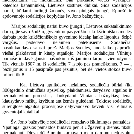
katedros kanauninkai, Lietuvos sostinės didikai. Šios sodalicijos
nariai, būdami turtingi žmonės, savo pinigais įrengė, išpuošė ir
apdovanojo sodalicijos koplyčias šv. Jono bažnyčioje.
Marijos sodalicijų nariai buvo įjungti į Lietuvos sukatalikinimo
darbą, jie savo žodžiu, gyvenimo pavyzdžiu ir krikščioniškos meilės
darbais įrodė krikščioniškojo gyvenimo idealą: lankė ligonius, šelpė
vargšus, padėdavo nelaimėn patekusiems. Sodaliečiai
pasninkaudavo sausai prieš Marijos šventes, ano laiko papročiu
viešai plakdavosi ir kitaip atgailojo. Marijos sodalicijos Vilniuje
paruošė ir davė gausių pašaukimų iš jaunimo tarpo į vienuolynus.
Tik vienais 1607 m. iš sodaliečių 7 įstojo pas pranciškonus, 7 — į
bazilijonus ir 15 pasiprašė pas jėzuitus, bet dėl vietos stokos buvo
priimti tik 8.
Kai Lietuvą apnikdavo nelaimės, sodaliečių būriai (iki
300)gedulo drabužiais apsivilkę, plakdamiesi, darydavo atgailos ir
permaldavimo procesijas, lankydami Vilniaus bažnyčias; tenai
klausydavo mišių, kryžium ant žemės gulėdami. Tokiose sodaliečių
surengtose atgailos procesijose dalyvaudavo beveik visi Vilniaus
gyventojai katalikai.
Šv. Jono bažnyčioje sodaliečiai rengdavo iškilmingas pamaldas.
Ypatingai gražios pamaldos būdavo per 3 Užgavėnių dienas, tikslu
permaldauti Dievą dėl žmonių karnavalo metu daromų nedorybių.