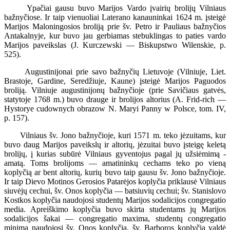
Ypačiai gausu buvo Marijos Vardo įvairių brolijų Vilniaus
bažnyčiose. Ir taip vienuoliai Laterano kanauninkai 1624 m. įsteigė
Marijos Maloningosios broliją prie šv. Petro ir Pauliaus bažnyčios
Antakalnyje, kur buvo jau gerbiamas stebuklingas to paties vardo
Marijos paveikslas (J. Kurczewski — Biskupstwo Wilenskie, p.
525).
Augustinijonai prie savo bažnyčių Lietuvoje (Vilniuje, Liet.
Brastoje, Gardine, Seredžiuje, Kaune) įsteigė Marijos Paguodos
broliją. Vilniuje augustinijonų bažnyčioje (prie Savičiaus gatvės,
statytoje 1768 m.) buvo drauge ir brolijos altorius (A. Frid-rich —
Hystorye cudownych obrazow N. Maryi Panny w Polsce, tom. IV,
p. 157).
Vilniaus šv. Jono bažnyčioje, kuri 1571 m. teko jėzuitams, kur
buvo daug Marijos paveikslų ir altorių, jėzuitai buvo įsteigę keletą
brolijų, į kurias subūrė Vilniaus gyventojus pagal jų užsiėmimą -
amatą. Toms brolijoms — amatininkų cechams teko po vieną
koplyčią ar bent altorių, kurių buvo taip gausu šv. Jono bažnyčioje.
Ir taip Dievo Motinos Gerosios Patarėjos koplyčia priklausė Vilniaus
siuvėjų cechui, šv. Onos koplyčia — batsiuvių cechui; šv. Stanislovo
Kostkos koplyčia naudojosi studentų Marijos sodalicijos congregatio
media. Apreiškimo koplyčia buvo skirta studentams jų Marijos
sodalicijos šakai — congregatio maxima, studentų congregatio
minima naudojosi šv. Onos koplyčia, šv. Barboros koplyčią valdė