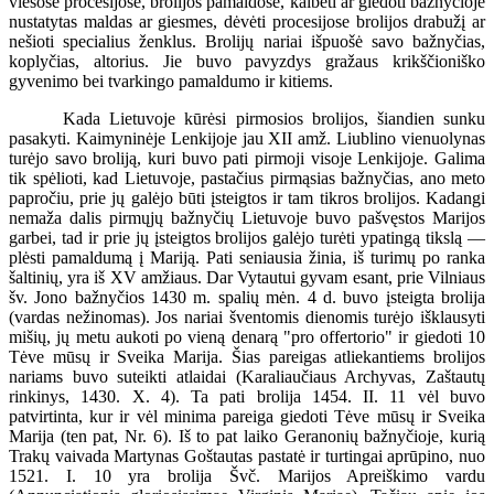
viešose procesijose, brolijos pamaldose, kalbėti ar giedoti bažnyčioje
nustatytas maldas ar giesmes, dėvėti procesijose brolijos drabužį ar
nešioti specialius ženklus. Brolijų nariai išpuošė savo bažnyčias,
koplyčias, altorius. Jie buvo pavyzdys gražaus krikščioniško
gyvenimo bei tvarkingo pamaldumo ir kitiems.
Kada Lietuvoje kūrėsi pirmosios brolijos, šiandien sunku
pasakyti. Kaimyninėje Lenkijoje jau XII amž. Liublino vienuolynas
turėjo savo broliją, kuri buvo pati pirmoji visoje Lenkijoje. Galima
tik spėlioti, kad Lietuvoje, pastačius pirmąsias bažnyčias, ano meto
papročiu, prie jų galėjo būti įsteigtos ir tam tikros brolijos. Kadangi
nemaža dalis pirmųjų bažnyčių Lietuvoje buvo pašvęstos Marijos
garbei, tad ir prie jų įsteigtos brolijos galėjo turėti ypatingą tikslą —
plėsti pamaldumą į Mariją. Pati seniausia žinia, iš turimų po ranka
šaltinių, yra iš XV amžiaus. Dar Vytautui gyvam esant, prie Vilniaus
šv. Jono bažnyčios 1430 m. spalių mėn. 4 d. buvo įsteigta brolija
(vardas nežinomas). Jos nariai šventomis dienomis turėjo išklausyti
mišių, jų metu aukoti po vieną denarą "pro offertorio" ir giedoti 10
Tėve mūsų ir Sveika Marija. Šias pareigas atliekantiems brolijos
nariams buvo suteikti atlaidai (Karaliaučiaus Archyvas, Zaštautų
rinkinys, 1430. X. 4). Ta pati brolija 1454. II. 11 vėl buvo
patvirtinta, kur ir vėl minima pareiga giedoti Tėve mūsų ir Sveika
Marija (ten pat, Nr. 6). Iš to pat laiko Geranonių bažnyčioje, kurią
Trakų vaivada Martynas Goštautas pastatė ir turtingai aprūpino, nuo
1521. I. 10 yra brolija Švč. Marijos Apreiškimo vardu