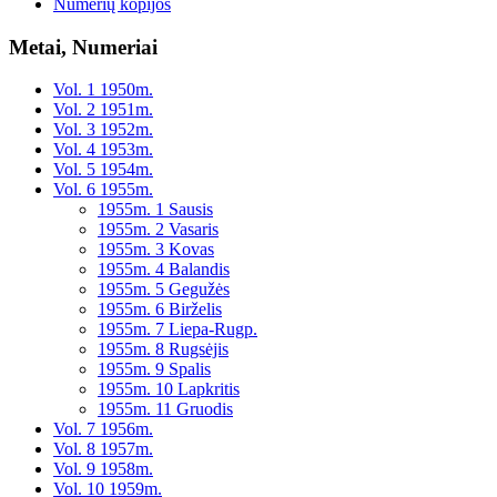
Numerių kopijos
Metai, Numeriai
Vol. 1 1950m.
Vol. 2 1951m.
Vol. 3 1952m.
Vol. 4 1953m.
Vol. 5 1954m.
Vol. 6 1955m.
1955m. 1 Sausis
1955m. 2 Vasaris
1955m. 3 Kovas
1955m. 4 Balandis
1955m. 5 Gegužės
1955m. 6 Birželis
1955m. 7 Liepa-Rugp.
1955m. 8 Rugsėjis
1955m. 9 Spalis
1955m. 10 Lapkritis
1955m. 11 Gruodis
Vol. 7 1956m.
Vol. 8 1957m.
Vol. 9 1958m.
Vol. 10 1959m.