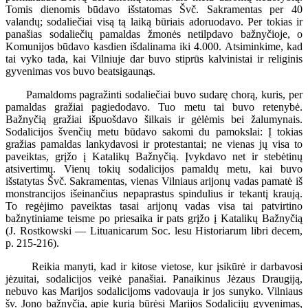
Tomis dienomis būdavo išstatomas Švč. Sakramentas per 40
valandų; sodaliečiai visą tą laiką būriais adoruodavo. Per tokias ir
panašias sodaliečių pamaldas žmonės netilpdavo bažnyčioje, o
Komunijos būdavo kasdien išdalinama iki 4.000. Atsiminkime, kad
tai vyko tada, kai Vilniuje dar buvo stiprūs kalvinistai ir religinis
gyvenimas vos buvo beatsigaunąs.
Pamaldoms pagražinti sodaliečiai buvo sudarę chorą, kuris, per
pamaldas gražiai pagiedodavo. Tuo metu tai buvo retenybė.
Bažnyčią gražiai išpuošdavo šilkais ir gėlėmis bei žalumynais.
Sodalicijos švenčių metu būdavo sakomi du pamokslai: Į tokias
gražias pamaldas lankydavosi ir protestantai; ne vienas jų visa to
paveiktas, grįžo į Katalikų Bažnyčią. Įvykdavo net ir stebėtinų
atsivertimų. Vienų tokių sodalicijos pamaldų metu, kai buvo
išstatytas Švč. Sakramentas, vienas Vilniaus arijonų vadas pamatė iš
monstrancijos išeinančius nepaprastus spindulius ir tekantį kraują.
To regėjimo paveiktas tasai arijonų vadas visa tai patvirtino
bažnytiniame teisme po priesaika ir pats grįžo į Katalikų Bažnyčią
(J. Rostkowski — Lituanicarum Soc. lesu Historiarum libri decem,
p. 215-216).
Reikia manyti, kad ir kitose vietose, kur įsikūrė ir darbavosi
jėzuitai, sodalicijos veikė panašiai. Panaikinus Jėzaus Draugiją,
nebuvo kas Marijos sodalicijoms vadovauja ir jos sunyko. Vilniaus
šv. Jono bažnyčia, apie kurią būrėsi Marijos Sodalicijų gyvenimas,