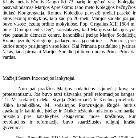
Kitais metais būrelis išaugo iki 73 narių ir apėmė visą Kolegiją,
pasivadindamas Marijos Apreiškimo (ano meto Kolegijos bažnyčios
titulas) Kongregacija. Romos Kolegijos pavyzdį greitai pasekė ir
kitos jėzuitų mokyklos, taip kad po 20 metų Marijos sodalicijos jau
buvo visose jėzuitų ordino mokyklose. Pop. Grigalius XIII 1584 m.
bule "Omnipo-tentis Dei", konstatavęs, kad Marijos sodalicijos yra
viso pasaulio dėmesio centre, kanoniškai įsteigė Marijos Sodaliciją
Romos jėzuitų Kolegijoje, padarydamas ją centrine — Primaria, prie
kurios turėjo prisijungti visos kitos. Kai Primaria pasidalino į įvairias
šakas, tada pirmajai Marijos Sodalicijai buvo duotas Prima Primaria
vardas.
Mažieji Sesers Inocencijos lankytojai.
Nuo pat pradžios Marijos sodalicijos įsijungė į kovą su
protestantizmu. Jos buvo tarsi užtvanka prieš reformacijos bangas.
Tik M. sodalicijų dėka Styrija (Steiermark) ir Koelno provincija
išliko katalikiškos. M. sodalicijos Prancūzijoje išugdė būrius
apaštalų ir kankinių, įsteigė ir išlaikė užsienio misijoms seminariją,
prisidėjo prie katalikybės atsigavimo tuose kraštuose, kur
revoliucijos ir reformacija buvo suardžiusios religinį krašto
gyvenimą.
Pop. Benediktas XIV bule "Gloriosae Dominae" 1748 m.