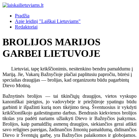
Pradžia
Apie leidinį "Laiškai Lietuviams"
Redaktoriai
BROLIJOS MARIJOS
GARBEI LIETUVOJE
Lietuviai, tapę krikščionimis, nesitenkino bendru pamaldumu į
Mariją. Jie, Vakarų Bažnyčioje plačiai paplitusiu papročiu, būrėsi į
specialias draugijas — brolijas, kad organizuotu būdu pagarbintų
Dievo Motiną.
Bažnytinės brolijos — tai tikinčiųjų draugijos, vietos vyskupo
kanoniškai įsteigtos, jo vadovybėje ir priežiūroje ypatingu būdu
garbinti ir išpažinti kurią nors tikėjimo tiesą. Šventuosius ir vykdyti
krikščioniškojo gailestingumo darbus. Bendrasis kiekvienos brolijos
tikslas yra padėti nariams užlaikyti Dievo ir Bažnyčios įsakymus.
Brolijos, kaip pamaldžių asmenų draugijos, siekiančios gerai atlikti
savo religines pareigas, žadinančios žmonių pamaldumą, didinančios
Dievo ir Šventųjų garbę, yra Bažnyčios palaikomos ir globojamos.