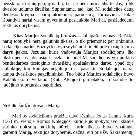
neišskiria išorinių gerųjų darbų, bet jie nėra pirmaeilis tikslas, o tik
dvasios uolumo išraiška. Suprantama, tad, kad M. sodalicijos daug
dėmesio kreipia į narių atrinkimą, paruošimą, formavimą. Tokie
išbandyti nariai visam gyvenimui pasiaukoja Marijai, pasižadėdami
sekti jos dorybėmis.
Kitas Marijos sodalicijų bruožas— tai apaštalavimas. Reiškia,
narių tobulybė nėra galutinis tikslas, o tik priemonė; per rinktinius
sodalicijos narius Bažnyčios vyresnybė nori prieiti prie masių ir joms
daryti įtakos. Jėzuitai, kurie vadovauja Marijos sodalicijoms, šio
tikslo per jas labiausiai ir siekia ir todėl M. sodalicijos yra puikios
bendradarbės tiesioginio dvasiškių apaštalavimo darbe, ypač toje
aplinkoje, kur kunigas negali įeiti ar pasiekti. Sodalicijos nariai
tampa dvasiškuos pagelbininkai. Tuo būdu Marijos sodalicijos buvo
Katalikiškojo Veikimo (Kat. Akcijos) pirmatakai, o šiandie to
judėjimo stipriausias pagrindas.
Nekaltų širdžių dovana Marijai.
Marijos sodalicijoms pradžią davė jėzuitas Jonas Leunis, kuris
1563 m. vienoje Romos Kolegijos, kurioje jis mokytojavo, klasėje
surinko uolesnių mokinių būrelį, kurio tikslas buvo ypatingai
garbinti Mariją, sekti jos dorybėmis, dažnai eiti prie šv. Sakramentų.