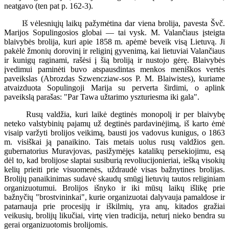
neatgavo (ten pat p. 162-3).
Iš vėlesniųjų laikų pažymėtina dar viena brolija, pavesta Švč.
Marijos Sopulingosios globai — tai vysk. M. Valančiaus įsteigta
blaivybės brolija, kuri apie 1858 m. apėmė beveik visą Lietuvą. Ji
pakėlė žmonių dorovinį ir religinį gyvenimą, kai lietuviai Valančiaus
ir kunigų raginami, rašėsi į šią broliją ir nustojo gėrę. Blaivybės
įvedimui paminėti buvo atspausdintas menkos meniškos vertės
paveikslas (Abrozdas Szwencziaw-sos P. M. Blaiwistes), kuriame
atvaizduota Sopulingoji Marija su perverta širdimi, o aplink
paveikslą parašas: "Par Tawa užtarimo yszturiesma iki gala".
Rusų valdžia, kuri laikė degtinės monopolį ir per blaivybę
neteko valstybinių pajamų už degtinės pardavinėjimą, iš karto ėmė
visaip varžyti brolijos veikimą, bausti jos vadovus kunigus, o 1863
m. visiškai ją panaikino. Tais metais uolus rusų valdžios gen.
gubernatorius Muravjovas, pasižymėjęs katalikų persekiojimu, esą
dėl to, kad brolijose slaptai susiburią revoliucijonieriai, iešką visokių
kelių prieiti prie visuomenės, uždraudė visas bažnytines brolijas.
Brolijų panaikinimas sudavė skaudų smūgį lietuvių tautos religiniam
organizuotumui. Brolijos išnyko ir iki mūsų laikų išlikę prie
bažnyčių "brostvininkai", kurie organizuotai dalyvauja pamaldose ir
patarnauja prie procesijų ir iškilmių, yra anų, kitados gražiai
veikusių, brolijų likučiai, virtę vien tradicija, neturį nieko bendra su
gerai organizuotomis brolijomis.