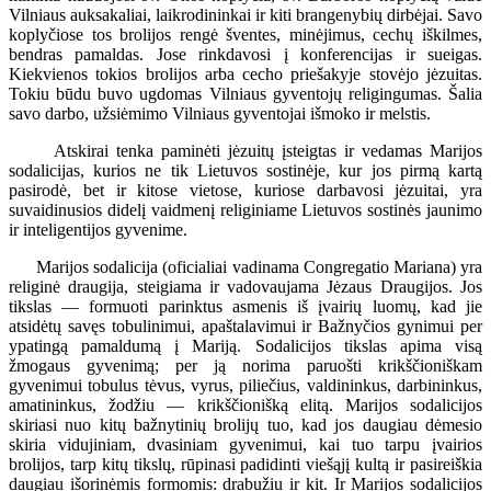
Vilniaus auksakaliai, laikrodininkai ir kiti brangenybių dirbėjai. Savo
koplyčiose tos brolijos rengė šventes, minėjimus, cechų iškilmes,
bendras pamaldas. Jose rinkdavosi į konferencijas ir sueigas.
Kiekvienos tokios brolijos arba cecho priešakyje stovėjo jėzuitas.
Tokiu būdu buvo ugdomas Vilniaus gyventojų religingumas. Šalia
savo darbo, užsiėmimo Vilniaus gyventojai išmoko ir melstis.
Atskirai tenka paminėti jėzuitų įsteigtas ir vedamas Marijos
sodalicijas, kurios ne tik Lietuvos sostinėje, kur jos pirmą kartą
pasirodė, bet ir kitose vietose, kuriose darbavosi jėzuitai, yra
suvaidinusios didelį vaidmenį religiniame Lietuvos sostinės jaunimo
ir inteligentijos gyvenime.
Marijos sodalicija (oficialiai vadinama Congregatio Mariana) yra
religinė draugija, steigiama ir vadovaujama Jėzaus Draugijos. Jos
tikslas — formuoti parinktus asmenis iš įvairių luomų, kad jie
atsidėtų savęs tobulinimui, apaštalavimui ir Bažnyčios gynimui per
ypatingą pamaldumą į Mariją. Sodalicijos tikslas apima visą
žmogaus gyvenimą; per ją norima paruošti krikščioniškam
gyvenimui tobulus tėvus, vyrus, piliečius, valdininkus, darbininkus,
amatininkus, žodžiu — krikščionišką elitą. Marijos sodalicijos
skiriasi nuo kitų bažnytinių brolijų tuo, kad jos daugiau dėmesio
skiria vidujiniam, dvasiniam gyvenimui, kai tuo tarpu įvairios
brolijos, tarp kitų tikslų, rūpinasi padidinti viešąjį kultą ir pasireiškia
daugiau išorinėmis formomis: drabužiu ir kit. Ir Marijos sodalicijos