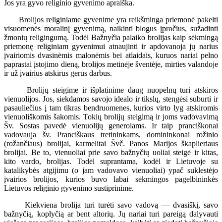
Jos yra gyvo religinio gyvenimo apraiška.
Brolijos religiniame gyvenime yra reikšminga priemonė pakelti
visuomenės moralinį gyvenimą, naikinti blogus įpročius, sužadinti
žmonių religingumą. Todėl Bažnyčia palaiko brolijas kaip sėkmingą
priemonę religiniam gyvenimui atnaujinti ir apdovanoja jų narius
įvairiomis dvasinėmis malonėmis bei atlaidais, kuruos nariai pelno
paprastai įstojimo dieną, brolijos metinėje šventėje, mirties valandoje
ir už įvairius atskirus gerus darbus.
Brolijų steigime ir išplatinime daug nuopelnų turi atskiros
vienuolijos. Jos, siekdamos savojo idealo ir tikslų, stengėsi suburti ir
pasauliečius į tam tikras bendruomenes, kurios virto lyg atskiromis
vienuoliškomis šakomis. Tokių brolijų steigimą ir joms vadovavimą
Šv. Sostas pavedė vienuolijų generolams. Ir taip pranciškonai
vadovauja šv. Pranciškaus tretininkams, domininkonai rožinio
(rožančiaus) brolijai, karmelitai Švč. Panos Marijos škaplieriaus
brolijai. Be to, vienuoliai prie savo bažnyčių uoliai steigė ir kitas,
kito vardo, brolijas. Todėl suprantama, kodėl ir Lietuvoje su
katalikybės atgijimu (o jam vadovavo vienuoliai) ypač suklestėjo
įvairios brolijos, kurios buvo labai sėkmingos pagelbininkės
Lietuvos religinio gyvenimo sustiprinime.
Kiekviena brolija turi turėti savo vadovą — dvasiškį, savo
bažnyčią, koplyčią ar bent altorių. Jų nariai turi pareigą dalyvauti