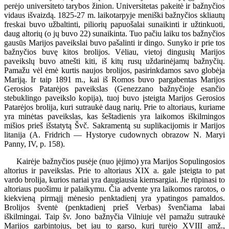
perėjo universiteto tarybos žinion. Universitetas pakeitė ir bažnyčios
vidaus išvaizdą. 1825-27 m. laikotarpyje meniški bažnyčios skliautų
freskai buvo užbaltinti, piliorių papuošalai sunaikinti ir užtinkuoti,
daug altorių (o jų buvo 22) sunaikinta. Tuo pačiu laiku tos bažnyčios
gausūs Marijos paveikslai buvo pašalinti ir dingo. Sunyko ir prie tos
bažnyčios buvę kitos brolijos. Vėliau, vietoj dingusių Marijos
paveikslų buvo atnešti kiti, iš kitų rusų uždarinėjamų bažnyčių.
Pamažu vėl ėmė kurtis naujos brolijos, pasirinkdamos savo globėja
Mariją. Ir taip 1891 m., kai iš Romos buvo pargabentas Marijos
Gerosios Patarėjos paveikslas (Genezzano bažnyčioje esančio
stebuklingo paveikslo kopija), tuoj buvo įsteigta Marijos Gerosios
Patarėjos brolija, kuri sutraukė daug narių. Prie to altoriaus, kuriame
yra minėtas paveikslas, kas šeštadienis yra laikomos iškilmingos
mišios prieš išstatytą Švč. Sakramentą su suplikacijomis ir Marijos
litanija (A. Fridrich — Hystorye cudownych obrazow N. Maryi
Panny, IV, p. 158).
Kairėje bažnyčios pusėje (nuo įėjimo) yra Marijos Sopulingosios
altorius ir paveikslas. Prie to altoriaus XIX a. gale įsteigta to pat
vardo brolija, kurios nariai yra daugiausia kiemsargiai. Jie rūpinasi to
altoriaus puošimu ir palaikymu. Čia advente yra laikomos rarotos, o
kiekvieną pirmąjį mėnesio penktadienį yra ypatingos pamaldos.
Brolijos šventė (penktadienį prieš Verbas) švenčiama labai
iškilmingai. Taip šv. Jono bažnyčia Vilniuje vėl pamažu sutraukė
Marijos garbintojus, bet jau to garso, kurį turėjo XVIII amž.,