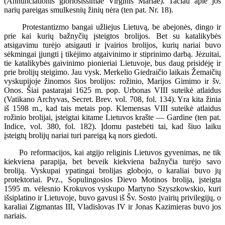
(Annunciationis gloriosissimae Virginis Mariae). Tačiau apie jos
narių pareigas smulkesnių žinių nėra (ten pat. Nr. 18).
Protestantizmo bangai užliejus Lietuvą, be abejonės, dingo ir
prie kai kurių bažnyčių įsteigtos brolijos. Bet su katalikybės
atsigavimu turėjo atsigauti ir įvairios brolijos, kurių nariai buvo
sėkmingai įjungti į tikėjimo atgaivinimo ir stiprinimo darbą. Jėzuitai,
tie katalikybės gaivinimo pionieriai Lietuvoje, bus daug prisidėję ir
prie brolijų steigimo. Jau vysk. Merkelio Giedraičio laikais Žemaičių
vyskupijoje žinomos šios brolijos: rožinio, Marijos Gimimo ir šv.
Onos. Šiai pastarajai 1625 m. pop. Urbonas VIII suteikė atlaidus
(Vatikano Archyvas, Secret. Brev. vol. 708, fol. 134). Yra kita žinia
iš 1598 m., kad tais metais pop. Klemensas VIII suteikė atlaidus
rožinio brolijai, įsteigtai kitame Lietuvos krašte — Gardine (ten pat.
Indice, vol. 380, fol. 182). Įdomu pastebėti tai, kad šiuo laiku
įsteigtų brolijų nariai turi pareigą ką nors giedoti.
Po reformacijos, kai atgijo religinis Lietuvos gyvenimas, ne tik
kiekviena parapija, bet beveik kiekviena bažnyčia turėjo savo
broliją. Vyskupai ypatingai brolijas globojo, o karaliai buvo jų
protektoriai. Pvz., Sopulingosios Dievo Motinos brolija, įsteigta
1595 m. vėlesnio Krokuvos vyskupo Martyno Szyszkowskio, kuri
išsiplatino ir Lietuvoje, buvo gavusi iš Šv. Sosto įvairių privilegijų, o
karaliai Zigmantas III, Vladislovas IV ir Jonas Kazimieras buvo jos
nariais.