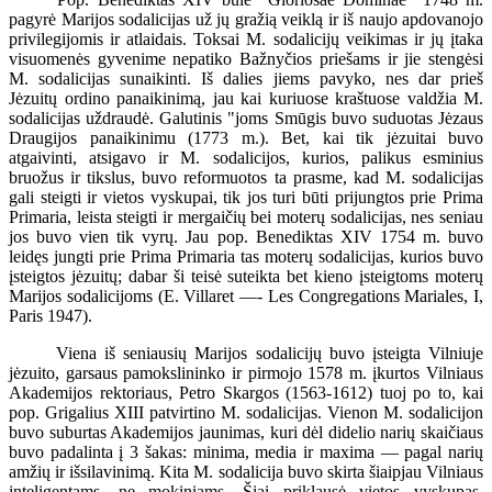
pagyrė Marijos sodalicijas už jų gražią veiklą ir iš naujo apdovanojo
privilegijomis ir atlaidais. Toksai M. sodalicijų veikimas ir jų įtaka
visuomenės gyvenime nepatiko Bažnyčios priešams ir jie stengėsi
M. sodalicijas sunaikinti. Iš dalies jiems pavyko, nes dar prieš
Jėzuitų ordino panaikinimą, jau kai kuriuose kraštuose valdžia M.
sodalicijas uždraudė. Galutinis "joms Smūgis buvo suduotas Jėzaus
Draugijos panaikinimu (1773 m.). Bet, kai tik jėzuitai buvo
atgaivinti, atsigavo ir M. sodalicijos, kurios, palikus esminius
bruožus ir tikslus, buvo reformuotos ta prasme, kad M. sodalicijas
gali steigti ir vietos vyskupai, tik jos turi būti prijungtos prie Prima
Primaria, leista steigti ir mergaičių bei moterų sodalicijas, nes seniau
jos buvo vien tik vyrų. Jau pop. Benediktas XIV 1754 m. buvo
leidęs jungti prie Prima Primaria tas moterų sodalicijas, kurios buvo
įsteigtos jėzuitų; dabar ši teisė suteikta bet kieno įsteigtoms moterų
Marijos sodalicijoms (E. Villaret —- Les Congregations Mariales, I,
Paris 1947).
Viena iš seniausių Marijos sodalicijų buvo įsteigta Vilniuje
jėzuito, garsaus pamokslininko ir pirmojo 1578 m. įkurtos Vilniaus
Akademijos rektoriaus, Petro Skargos (1563-1612) tuoj po to, kai
pop. Grigalius XIII patvirtino M. sodalicijas. Vienon M. sodalicijon
buvo suburtas Akademijos jaunimas, kuri dėl didelio narių skaičiaus
buvo padalinta į 3 šakas: minima, media ir maxima — pagal narių
amžių ir išsilavinimą. Kita M. sodalicija buvo skirta šiaipjau Vilniaus
inteligentams, ne mokiniams. Šiai priklausė vietos vyskupas,