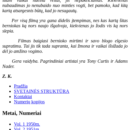
šitam vaikui nueina veltui, jis nepakeičiamas. Kiekvienas
nubaudimas jo nenubaido nuo minties vogti, bet pamoko, kad kitą
kartą atsargesnis būtų, kad jo nesugautų.
Per visą filmą yra gana didelis įtempimas, nes kas kartą šitas
berniokas ką nors naujo išgalvoja, kiekvienas jo žodis vis ką nors
slepia.
Filmas baigiasi bernioko mirtimi ir savo blogo elgesio
supratimu. Tai jis tik tada supranta, kai žmona ir vaikai išsižada jo
dėl jo amžino vogimo.
Gera vaidyba. Pagrindiniai artistai yra Tony Curtis ir Adams
Nader.
Z. K.
Pradžia
SVETAINĖS STRUKTŪRA
Kontaktai
Numerių kopijos
Metai, Numeriai
Vol. 1 1950m.
Vol. 2 1951m.