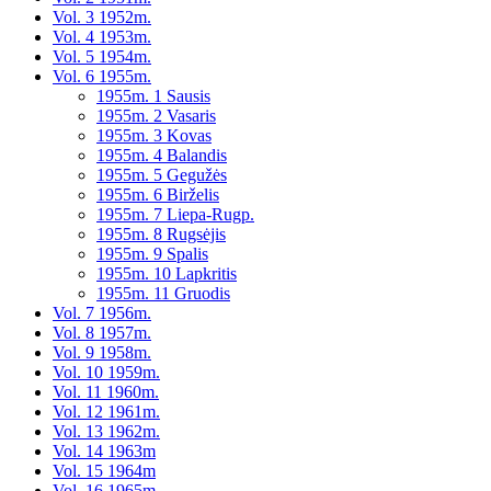
Vol. 3 1952m.
Vol. 4 1953m.
Vol. 5 1954m.
Vol. 6 1955m.
1955m. 1 Sausis
1955m. 2 Vasaris
1955m. 3 Kovas
1955m. 4 Balandis
1955m. 5 Gegužės
1955m. 6 Birželis
1955m. 7 Liepa-Rugp.
1955m. 8 Rugsėjis
1955m. 9 Spalis
1955m. 10 Lapkritis
1955m. 11 Gruodis
Vol. 7 1956m.
Vol. 8 1957m.
Vol. 9 1958m.
Vol. 10 1959m.
Vol. 11 1960m.
Vol. 12 1961m.
Vol. 13 1962m.
Vol. 14 1963m
Vol. 15 1964m
Vol. 16 1965m