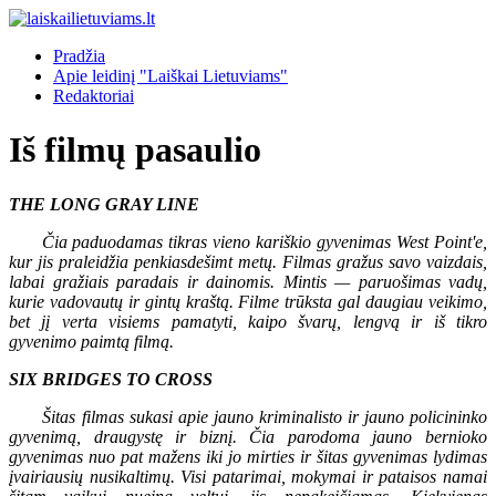
Pradžia
Apie leidinį "Laiškai Lietuviams"
Redaktoriai
Iš filmų pasaulio
THE LONG GRAY LINE
Čia paduodamas tikras vieno kariškio gyvenimas West Point'e,
kur jis praleidžia penkiasdešimt metų. Filmas gražus savo vaizdais,
labai gražiais paradais ir dainomis. Mintis — paruošimas vadų,
kurie vadovautų ir gintų kraštą. Filme trūksta gal daugiau veikimo,
bet jį verta visiems pamatyti, kaipo švarų, lengvą ir iš tikro
gyvenimo paimtą filmą.
SIX BRIDGES TO CROSS
Šitas filmas sukasi apie jauno kriminalisto ir jauno policininko
gyvenimą, draugystę ir biznį. Čia parodoma jauno bernioko
gyvenimas nuo pat mažens iki jo mirties ir šitas gyvenimas lydimas
įvairiausių nusikaltimų. Visi patarimai, mokymai ir pataisos namai