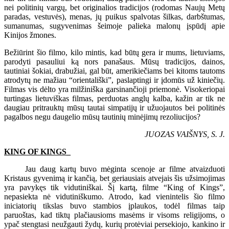
nei politinių vargų, bet originalios tradicijos (rodomas Naujų Metų
paradas, vestuvės), menas, jų puikus spalvotas šilkas, darbštumas,
sumanumas, sugyvenimas šeimoje palieka malonų įspūdį apie
Kinijos žmones.
Bežiūrint šio filmo, kilo mintis, kad būtų gera ir mums, lietuviams,
parodyti pasauliui ką nors panašaus. Mūsų tradicijos, dainos,
tautiniai šokiai, drabužiai, gal būt, amerikiečiams bei kitoms tautoms
atrodytų ne mažiau “orientališki”, paslaptingi ir įdomūs už kiniečių.
Filmas vis dėlto yra milžiniška garsinančioji priemonė. Visokeriopai
turtingas lietuviškas filmas, perduotas anglų kalba, kažin ar tik ne
daugiau pritrauktų mūsų tautai simpatijų ir užuojautos bei politinės
pagalbos negu daugelio mūsų tautinių minėjimų rezoliucijos?
JUOZAS VAIŠNYS, S. J.
KING OF KINGS
_
Jau daug kartų buvo mėginta scenoje ar filme atvaizduoti
Kristaus gyvenimą ir kančią, bet geriausiais atvejais šis užsimojimas
yra pavykęs tik vidutiniškai. Šį kartą, filme “King of Kings”,
nepasiekta nė vidutiniškumo. Atrodo, kad vienintelis šio filmo
iniciatorių tikslas buvo stambios įplaukos, todėl filmas taip
paruoštas, kad tiktų plačiausioms masėms ir visoms religijoms, o
ypač stengtasi neužgauti žydų, kurių protėviai persekiojo, kankino ir