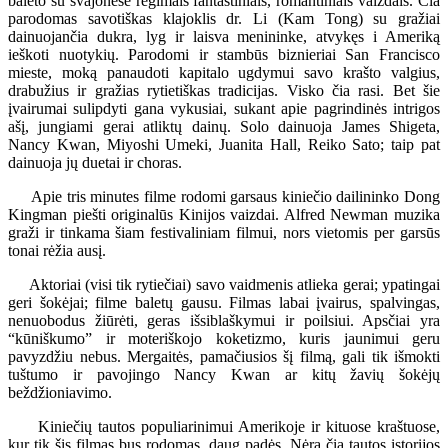
baleto su svajonėse regimais fantastiniais, romantiniais vaizdais. Čia
parodomas savotiškas klajoklis dr. Li (Kam Tong) su gražiai
dainuojančia dukra, lyg ir laisva menininke, atvykęs i Ameriką
ieškoti nuotykių. Parodomi ir stambūs biznieriai San Francisco
mieste, moką panaudoti kapitalo ugdymui savo krašto valgius,
drabužius ir gražias rytietiškas tradicijas. Visko čia rasi. Bet šie
įvairumai sulipdyti gana vykusiai, sukant apie pagrindinės intrigos
ašį, jungiami gerai atliktų dainų. Solo dainuoja James Shigeta,
Nancy Kwan, Miyoshi Umeki, Juanita Hall, Reiko Sato; taip pat
dainuoja jų duetai ir choras.
Apie tris minutes filme rodomi garsaus kiniečio dailininko Dong
Kingman piešti originalūs Kinijos vaizdai. Alfred Newman muzika
graži ir tinkama šiam festivaliniam filmui, nors vietomis per garsūs
tonai rėžia ausį.
Aktoriai (visi tik rytiečiai) savo vaidmenis atlieka gerai; ypatingai
geri šokėjai; filme baletų gausu. Filmas labai įvairus, spalvingas,
nenuobodus žiūrėti, geras išsiblaškymui ir poilsiui. Apsčiai yra
“kūniškumo” ir moteriškojo koketizmo, kuris jaunimui geru
pavyzdžiu nebus. Mergaitės, pamačiusios šį filmą, gali tik išmokti
tuštumo ir pavojingo Nancy Kwan ar kitų žavių šokėjų
beždžioniavimo.
Kiniečių tautos populiarinimui Amerikoje ir kituose kraštuose,
kur tik šis filmas bus rodomas, daug padės. Nėra čia tautos istorijos