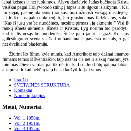
labai keistos ir net juokingos. Alyvų darželyje Judas bučiuoja Kristų
visiškai pagal Hollywoodo stilių: į lūpas ir su ilgoku išlaikymu... Kai
fariziejai, paėmę akmenis į rankas, nori užmušti viešąją nusidėjėlę,
tai ir Kristus paima akmenį ir, juo grasindamas fariziejams, sako:
“Kas iš jūsų yra be nuodėmės, meskite pirmas į ją akmeniu!” Visi iš
rankų išmeta akmenis. Išmeta ir Kristus. Lyg norima tuo parodyti,
kad ir Jis nesąs be nuodėmės. Ši be galo jautri ir graži Kristaus
gailestingumo scena visiškai nubanalinta ir paversta niekais, o gal
net dvelkianti blasfemija.
Žiūrint šio filmo, kyla mintis, kad Amerikoje taip dažnai imamos
filmams temos iš šventraščio, taip dažnai čia net ir aiškių masonų yra
minimas Dievo vardas gal tik dėl to, kad su Juo būtų galima labiau
apsiprasti ir kad nebūtų taip baisu laužyti Jo įsakymus.
Pradžia
SVETAINĖS STRUKTŪRA
Kontaktai
Numerių kopijos
Metai, Numeriai
Vol. 1 1950m.
Vol. 2 1951m.
Vol. 3 1952m.