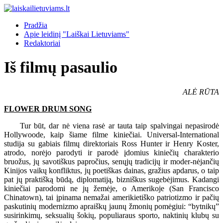
Pradžia
Apie leidinį "Laiškai Lietuviams"
Redaktoriai
Iš filmų pasaulio
ALĖ RŪTA
FLOWER DRUM SONG
Tur būt, dar nė viena rasė ar tauta taip spalvingai nepasirodė
Hollywoode, kaip šiame filme kiniečiai. Universal-International
studija su gabiais filmų direktoriais Ross Hunter ir Henry Koster,
atrodo, norėjo parodyti ir parodė įdomius kiniečių charakterio
bruožus, jų savotiškus papročius, senųjų tradicijų ir moder-nėjančių
Kinijos vaikų konfliktus, jų poetiškas dainas, gražius apdarus, o taip
pat jų praktišką būdą, diplomatiją, bizniškus sugebėjimus. Kadangi
kiniečiai parodomi ne jų žemėje, o Amerikoje (San Francisco
Chinatown), tai įpinama nemažai amerikietiško patriotizmo ir pačių
paskutinių modernizmo apraiškų jaunų žmonių pomėgiui: “bytnikų”
susirinkimų, seksualių šokių, populiaraus sporto, naktinių klubų su