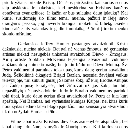
prie kryžiaus prikalė Kristų. Dėl šios priežasties kai kurios scenos
taip atskiestos ir pakeistos, kad nesiderina su Kristaus kančios
aprašymu evangelijose. Ir kažin ar bus sulaukta daug įplaukų? Kai
kurie, susidomėję šio filmo tema, nueina, pažiūri ir išėję savo
draugams pasako, jog neverta brangiai mokėti už bilietą, išsėdėti
kino salėje tris valandas ir gadinti nuotaiką, žiūrint į tokio menko
skonio mišrainę.
Geriausios Jeffrey Hunter pastangos atvaizduoti Kristų
dažniausiai nueina niekais. Bet gal nė vienas žmogus, nė geriausias
artistas niekad nesugebės tinkamai atvaizduoti Dievo - Žmogaus.
Airių artistė Siobhan McKenna teįstengia atvaizduoti vidutinio
amžiaus dorą kaimelio našlę, bet jokiu būdu ne Dievo Motiną. Šv.
Petro vaidmeniui parinktas toks tipas, kuris daug geriau suvaidintų
Judą. Šešiolikinė čikagietė Brigid Bazlen, neseniai žavėjusi vaikus
televizijoje, turi sukurti garsųjį Salomės šokį, už kurį Erodas Antipas
jai žadėjo pusę karalystės, bet žiūrovai už jos šokį, tur būt,
nepasiūlytų nė pusės dolerio. Judo ir Barabo vaidmenims parinkti
toki tipai, kurie daug geriau tiktų atvaizduoti šv. Petrą ar kitą kurį
apaštalą. Nei Barabas, nei vyriausias kunigas Kaipas, nei kitas kuris
nors žydas nedaro labai blogo įspūdžio. Juodžiausiai yra atvaizduoti
tik du nežydai: Erodas ir Pilotas.
Filme labai maža Kristaus dieviškos asmenybės atspindžių, bet
labai daug triukšmo, sąmyšio ir žiaurių kovų. Kai kurios scenos