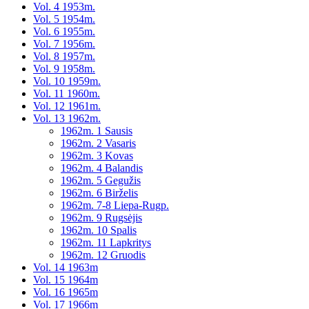
Vol. 4 1953m.
Vol. 5 1954m.
Vol. 6 1955m.
Vol. 7 1956m.
Vol. 8 1957m.
Vol. 9 1958m.
Vol. 10 1959m.
Vol. 11 1960m.
Vol. 12 1961m.
Vol. 13 1962m.
1962m. 1 Sausis
1962m. 2 Vasaris
1962m. 3 Kovas
1962m. 4 Balandis
1962m. 5 Gegužis
1962m. 6 Birželis
1962m. 7-8 Liepa-Rugp.
1962m. 9 Rugsėjis
1962m. 10 Spalis
1962m. 11 Lapkritys
1962m. 12 Gruodis
Vol. 14 1963m
Vol. 15 1964m
Vol. 16 1965m
Vol. 17 1966m