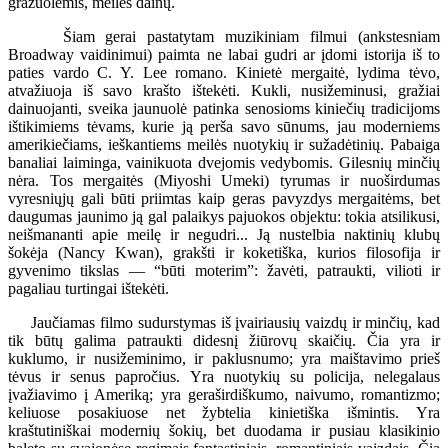
gražuolėmis, meilės dainų.
Šiam gerai pastatytam muzikiniam filmui (ankstesniam
Broadway vaidinimui) paimta ne labai gudri ar įdomi istorija iš to
paties vardo C. Y. Lee romano. Kinietė mergaitė, lydima tėvo,
atvažiuoja iš savo krašto ištekėti. Kukli, nusižeminusi, gražiai
dainuojanti, sveika jaunuolė patinka senosioms kiniečių tradicijoms
ištikimiems tėvams, kurie ją perša savo sūnums, jau moderniems
amerikiečiams, ieškantiems meilės nuotykių ir sužadėtinių. Pabaiga
banaliai laiminga, vainikuota dvejomis vedybomis. Gilesnių minčių
nėra. Tos mergaitės (Miyoshi Umeki) tyrumas ir nuoširdumas
vyresniųjų gali būti priimtas kaip geras pavyzdys mergaitėms, bet
daugumas jaunimo ją gal palaikys pajuokos objektu: tokia atsilikusi,
neišmananti apie meilę ir negudri... Ją nustelbia naktinių klubų
šokėja (Nancy Kwan), grakšti ir koketiška, kurios filosofija ir
gyvenimo tikslas — “būti moterim”: žavėti, patraukti, vilioti ir
pagaliau turtingai ištekėti.
Jaučiamas filmo sudurstymas iš įvairiausių vaizdų ir minčių, kad
tik būtų galima patraukti didesnį žiūrovų skaičių. Čia yra ir
kuklumo, ir nusižeminimo, ir paklusnumo; yra maištavimo prieš
tėvus ir senus papročius. Yra nuotykių su policija, nelegalaus
įvažiavimo į Ameriką; yra geraširdiškumo, naivumo, romantizmo;
keliuose posakiuose net žybtelia kinietiška išmintis. Yra
kraštutiniškai modernių šokių, bet duodama ir pusiau klasikinio