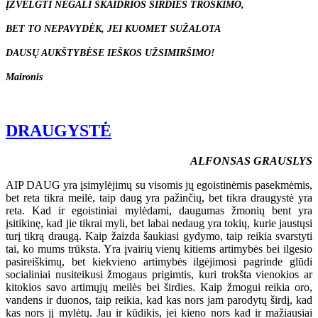
ĮŽVELGTI NEGALI SKAIDRIOS ŠIRDIES TROŠKIMO,
BET TO NEPAVYDĖK, JEI KUOMET SUŽALOTA
DAUSŲ AUKŠTYBĖSE IEŠKOS UŽSIMIRŠIMO!
Maironis
DRAUGYSTĖ
ALFONSAS GRAUSLYS
AIP DAUG yra įsimylėjimų su visomis jų egoistinėmis pasekmėmis,
bet reta tikra meilė, taip daug yra pažinčių, bet tikra draugystė yra
reta. Kad ir egoistiniai mylėdami, daugumas žmonių bent yra
įsitikinę, kad jie tikrai myli, bet labai nedaug yra tokių, kurie jaustųsi
turį tikrą draugą. Kaip žaizda šaukiasi gydymo, taip reikia svarstyti
tai, ko mums trūksta. Yra įvairių vienų kitiems artimybės bei ilgesio
pasireiškimų, bet kiekvieno artimybės ilgėjimosi pagrinde glūdi
socialiniai nusiteikusi žmogaus prigimtis, kuri trokšta vienokios ar
kitokios savo artimųjų meilės bei širdies. Kaip žmogui reikia oro,
vandens ir duonos, taip reikia, kad kas nors jam parodytų širdį, kad
kas nors jį mylėtų. Jau ir kūdikis, jei kieno nors kad ir mažiausiai