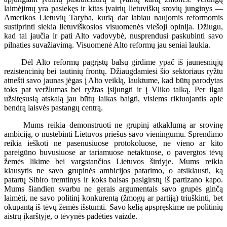
laimėjimų yra pasiekęs ir kitas įvairių lietuviškų srovių junginys —
Amerikos Lietuvių Taryba, kurią dar labiau naujomis reformomis
sustiprinti siekia lietuviškosios visuomenės viešoji opinija. Džiugu,
kad tai jaučia ir pati Alto vadovybė, nusprendusi paskubinti savo
pilnaties suvažiavimą. Visuomenė Alto reformų jau seniai laukia.
Dėl Alto reformų pagrįstų balsų girdime ypač iš jaunesniųjų
rezistencinių bei tautinių frontų. Džiaugdamiesi šio sektoriaus ryžtu
atnešti savo jaunas jėgas į Alto veiklą, lauktume, kad būtų parodytas
toks pat veržlumas bei ryžtas įsijungti ir į Vliko talką. Per ilgai
užsitęsusią atskalą jau būtų laikas baigti, visiems rikiuojantis apie
bendrą laisvės pastangų centrą.
Mums reikia demonstruoti ne grupinį atkaklumą ar srovinę
ambiciją, o nustebinti Lietuvos priešus savo vieningumu. Sprendimo
reikia ieškoti ne pasenusiuose protokoluose, ne vieno ar kito
pareigūno buvusiuose ar tariamuose netaktuose, o pavergtos tėvų
žemės likime bei vargstančios Lietuvos širdyje. Mums reikia
klausytis ne savo grupinės ambicijos patarimo, o atsiklausti, ką
patartų Sibiro tremtinys ir koks balsas pasigirstų iš partizano kapo.
Mums šiandien svarbu ne gerais argumentais savo grupės ginčą
laimėti, ne savo politinį konkurentą (žmogų ar partiją) triuškinti, bet
okupantą iš tėvų žemės išstumti. Savo kelią apspręskime ne politinių
aistrų įkarštyje, o tėvynės padėties vaizde.