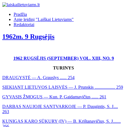
Pradžia
Apie leidinį "Laiškai Lietuviams"
Redaktoriai
1962m. 9 Rugsėjis
1962 RUGSĖJIS (SEPTEMBER) VOL. XIII, NO. 9
TURINYS
DRAUGYSTĖ — A. Grauslys ...... 254
SIEKIANT LIETUVOS LAISVĖS — J. Prunskis .................. 259
GYVASIS ŽMOGUS — Kun. P. Gaidamavičius ...... 261
DARBAS NAUJOJE SANTVARKOJE — P. Daugintis, S. J....
263
KUNIGAS KARO SŪKURY (IV) — B. Krištanavičius, S. J.......
266