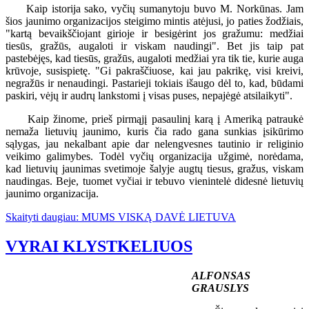
Kaip istorija sako, vyčių sumanytoju buvo M. Norkūnas. Jam
šios jaunimo organizacijos steigimo mintis atėjusi, jo paties žodžiais,
"kartą bevaikščiojant girioje ir besigėrint jos gražumu: medžiai
tiesūs, gražūs, augaloti ir viskam naudingi". Bet jis taip pat
pastebėjęs, kad tiesūs, gražūs, augaloti medžiai yra tik tie, kurie auga
krūvoje, susispietę. "Gi pakraščiuose, kai jau pakrikę, visi kreivi,
negražūs ir nenaudingi. Pastarieji tokiais išaugo dėl to, kad, būdami
paskiri, vėjų ir audrų lankstomi į visas puses, nepajėgė atsilaikyti".
Kaip žinome, prieš pirmąjį pasaulinį karą į Ameriką patraukė
nemaža lietuvių jaunimo, kuris čia rado gana sunkias įsikūrimo
sąlygas, jau nekalbant apie dar nelengvesnes tautinio ir religinio
veikimo galimybes. Todėl vyčių organizacija užgimė, norėdama,
kad lietuvių jaunimas svetimoje šalyje augtų tiesus, gražus, viskam
naudingas. Beje, tuomet vyčiai ir tebuvo vienintelė didesnė lietuvių
jaunimo organizacija.
Skaityti daugiau: MUMS VISKĄ DAVĖ LIETUVA
VYRAI KLYSTKELIUOS
ALFONSAS
GRAUSLYS