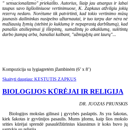
" sensacionalizmo" priekaišto. Autorius, šiaip jau atsargus ir labai
taupus savo ligšioliniuose vertinimuose, K. Zapkaus atžvilgiu jokių
rezervų nedaro. Norėtume tik patvirtinti, kad tokio vertinimo mūsų
jaunasis dailininkas nusipelno užtarnautai, ir tuo tarpu dar nėra nė
mažiausių žymių (stebint jo kuklumą ir nepaprastą darbštumą), kad
panašūs atsiliepimai jį išlepintų, sumažintų jo atkaklumą, sulėtintų
darbo įtampą arba, banaliai kalbant, "užmigdytų ant laurų"...
Kompozicija su lygiagretėm jžambinėm (6’ x 8’)
Skaityti daugiau: KĘSTUTIS ZAPKUS
BIOLOGIJOS KŪRĖJAI IR RELIGIJA
DR. JUOZAS PRUNSKIS
Biologijos mokslas gilinasi į gyvybės paslaptis. Jis yra šakotas,
kiek šakotas ir gyvūnijos pasaulis. Mums įdomu, kaip šios mokslo
srities kūrėjai sprendė pasaulėžiūrinius klausimus ir koks buvo jų
santykis su religija.