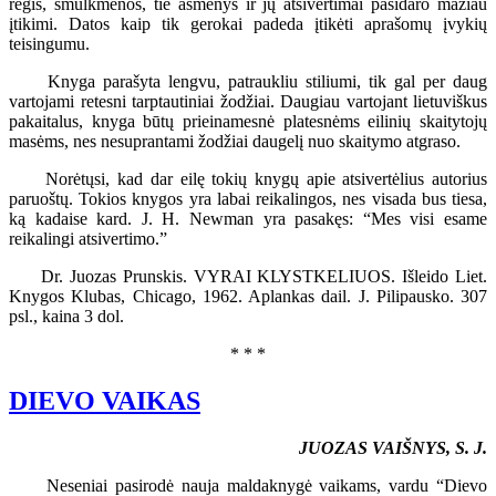
regis, smulkmenos, tie asmenys ir jų atsivertimai pasidaro mažiau
įtikimi. Datos kaip tik gerokai padeda įtikėti aprašomų įvykių
teisingumu.
Knyga parašyta lengvu, patraukliu stiliumi, tik gal per daug
vartojami retesni tarptautiniai žodžiai. Daugiau vartojant lietuviškus
pakaitalus, knyga būtų prieinamesnė platesnėms eilinių skaitytojų
masėms, nes nesuprantami žodžiai daugelį nuo skaitymo atgraso.
Norėtųsi, kad dar eilę tokių knygų apie atsivertėlius autorius
paruoštų. Tokios knygos yra labai reikalingos, nes visada bus tiesa,
ką kadaise kard. J. H. Newman yra pasakęs: “Mes visi esame
reikalingi atsivertimo.”
Dr. Juozas Prunskis. VYRAI KLYSTKELIUOS. Išleido Liet.
Knygos Klubas, Chicago, 1962. Aplankas dail. J. Pilipausko. 307
psl., kaina 3 dol.
* * *
DIEVO VAIKAS
JUOZAS VAIŠNYS, S. J.
Neseniai pasirodė nauja maldaknygė vaikams, vardu “Dievo