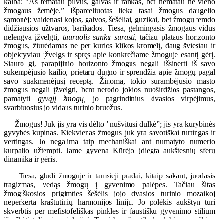
kalba: "Aš tematau pilvus, galvas ir rankas, bet nematau nė vieno
žmogaus žemėje.” Išparceliuotas lieka tasai žmogus daugelio
sąmonėj: vaidenasi kojos, galvos, šešėliai, guzikai, bet žmogų temdo
didžiausios užtvaros, barikados. Tiesa, gelmingasis žmogaus vidus
nelengva įžvelgti,
tauruolis sunku surasti,
tačiau plataus horizonto
žmogus, žiūrėdamas ne per kurios klikos kromelį, daug šviesiau ir
objektyviau įžvelgs ir spręs apie konkrečiame žmoguje esantį gėrį.
Siauro gi, parapijinio horizonto žmogus negali išsinerti iš savo
sukempėjusio kailio, prietarų dugno ir sprendžia apie žmogų pagal
savo suakmenėjusį receptą. Žinoma, tokio surambėjusio masto
žmogus negali įžvelgti, bent nerodo jokios nuoširdžios pastangos,
pamatyti
gyvąjį žmogų,
jo pagrindinius dvasios virpėjimus,
svarbiuosius jo vidaus turinio bruožus.
Žmogus! Juk jis yra vis dėlto "nušvitusi dulkė”; jis yra kūrybinės
gyvybės kupinas. Kiekvienas žmogus juk yra savotiškai turtingas ir
vertingas. Jo negalima taip mechaniškai ant numatyto numerio
kurpalio užtempti. Jame gyvena Kūrėjo įdiegta aukštesnių sferų
dinamika ir gėris.
Tiesa, glūdi žmoguje ir tamsieji pradai, kitaip sakant, juodasis
tragizmas, vedąs žmogų į gyvenimo palėpes. Tačiau šitas
žmogiškosios prigimties šešėlis jojo dvasios turinio mozaikoj
neperkerta kraštutinių harmonijos linijų. Jo polėkis aukštyn turi
skverbtis per mefistofeliškas pinkles ir faustišku gyvenimo stilium