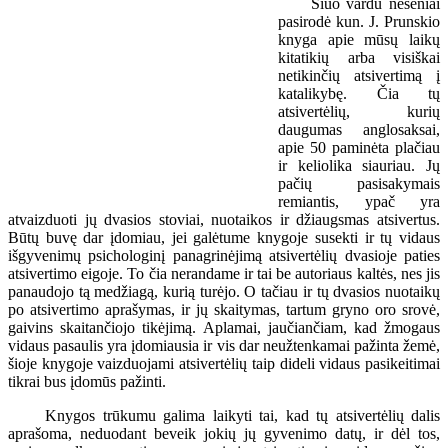
Šiuo vardu neseniai
pasirodė kun. J. Prunskio
knyga apie mūsų laikų
kitatikių arba visiškai
netikinčių atsivertimą į
katalikybę. Čia tų
atsivertėlių, kurių
daugumas anglosaksai,
apie 50 paminėta plačiau
ir keliolika siauriau. Jų
pačių pasisakymais
remiantis, ypač yra
atvaizduoti jų dvasios stoviai, nuotaikos ir džiaugsmas atsivertus.
Būtų buvę dar įdomiau, jei galėtume knygoje susekti ir tų vidaus
išgyvenimų psichologinį panagrinėjimą atsivertėlių dvasioje paties
atsivertimo eigoje. To čia nerandame ir tai be autoriaus kaltės, nes jis
panaudojo tą medžiagą, kurią turėjo. O tačiau ir tų dvasios nuotaikų
po atsivertimo aprašymas, ir jų skaitymas, tartum gryno oro srovė,
gaivins skaitančiojo tikėjimą. Aplamai, jaučiančiam, kad žmogaus
vidaus pasaulis yra įdomiausia ir vis dar neužtenkamai pažinta žemė,
šioje knygoje vaizduojami atsivertėlių taip dideli vidaus pasikeitimai
tikrai bus įdomūs pažinti.
Knygos trūkumu galima laikyti tai, kad tų atsivertėlių dalis
aprašoma, neduodant beveik jokių jų gyvenimo datų, ir dėl tos,