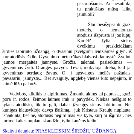
pasiruošiama. Ar nesutinki,
tu praktiškas mūsų laikų
jaunuoli?
Štai besišypsanti graži
moteris, o nematomas
atodūsis išsprūsta iš jos lūpų.
Kodėl? Tyliai sielos
dvelkimu praskleidžiam
širdies labirinto uždangą, o dvasiniu įžvelgimu leidžiamės gilyn, iš
kur atodūsis iškilo. Gyvenimo metų rūkas blaivosi. Jaunystė. Žydinti
jaunos mergaitės jaunystė. Grožis, talentai, pasisekimas —
gyvenimas žydi. Draugės pavydi. Tėvai, mokytojai dreba, kad jai
gyvenimas perdaug žavus. O ji apsvaigus meilės pažadais,
pavasariu, jaunyste... Bet svaiguly, apglėbę vienas kito nepajuto, ir
laimė lūžo palaužta...
Vedybos, kūdikis ir atpirkimas. Žmonių akims tai paprasta, graži
pora ir, rodos, šeimos laimės imk ir pavydėk. Niekas neišgirs to
tylaus atodūsio, tik tu gali, dabar įžvelgęs sielos labirintan. Net
kunigas klausykloje davęs išrišimą... juk Kristaus Krauju nuplauta,
išnaikinta, bet ne, atodūsis negirdimas vis kyla, kurį tu išgirdai, nes
turime kaltes nuplaut skaudžiu, tyliu kančios keliu.
Skaityti daugiau: PRASKLEISKIM ŠIRDŽIŲ UŽDANGĄ