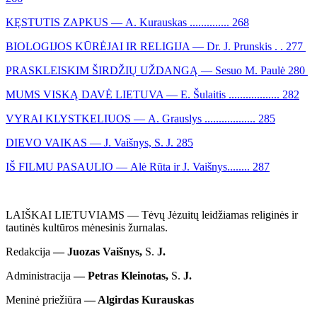
KĘSTUTIS ZAPKUS — A. Kurauskas .............. 268
BIOLOGIJOS KŪRĖJAI IR RELIGIJA — Dr. J. Prunskis . . 277
PRASKLEISKIM ŠIRDŽIŲ UŽDANGĄ — Sesuo M. Paulė 280
MUMS VISKĄ DAVĖ LIETUVA — E. Šulaitis .................. 282
VYRAI KLYSTKELIUOS — A. Grauslys .................. 285
DIEVO VAIKAS — J. Vaišnys, S. J. 285
IŠ FILMU PASAULIO — Alė Rūta ir J. Vaišnys........ 287
LAIŠKAI LIETUVIAMS — Tėvų Jėzuitų leidžiamas religinės ir
tautinės kultūros mėnesinis žurnalas.
Redakcija
— Juozas Vaišnys,
S.
J.
Administracija
— Petras Kleinotas,
S.
J.
Meninė priežiūra
— Algirdas Kurauskas