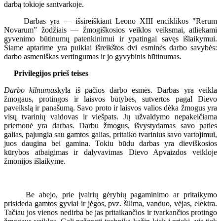
darbą tokioje santvarkoje.
Darbas yra — išsireiškiant Leono XIII enciklikos "Rerum
Novarum” žodžiais — žmogiškosios veiklos veiksmai, atliekami
gyvenimo būtinumų patenkinimui ir ypatingai savęs išlaikymui.
Šiame aptarime yra puikiai išreikštos dvi esminės darbo savybės:
darbo asmeniškas vertingumas ir jo gyvybinis būtinumas.
Privilegijos prieš teises
Darbo kilnumas
kyla iš pačios darbo esmės. Darbas yra veikla
žmogaus, protingos ir laisvos būtybės, sutvertos pagal Dievo
paveikslą ir panašumą. Savo proto ir laisvos valios dėka žmogus yra
visų tvarinių valdovas ir viešpats. Jų užvaldymo nepakeičiama
priemonė yra darbas. Darbu žmogus, išvystydamas savo paties
galias, pajungia sau gamtos galias, pritaiko tvarinius savo vartojimui,
juos daugina bei gamina. Tokiu būdu darbas yra dieviškosios
kūrybos atbaigimas ir dalyvavimas Dievo Apvaizdos veikloje
žmonijos išlaikyme.
Be abejo, prie įvairių gėrybių pagaminimo ar pritaikymo
prisideda gamtos gyviai ir jėgos, pvz. šilima, vanduo, vėjas, elektra.
Tačiau jos vienos nedirba be jas pritaikančios ir tvarkančios protingo