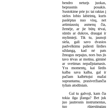
bendro neturįs juokas,
beprasmis posakis.
Sustokime prie jo: tai raktas į
sielos lobio labirintą, kuris
paslėptas nuo visų, net
artimiausių asmenų čia,
žemėje, ar jie būtų tėvai,
sūnūs ar dukros, draugai ir
mylimieji. Tik tu, jaunoji
siela, gali savo dvasios
padvelkimu paliesti širdies
uždangą, kad nė pats
žmogus nepajus, nors bus jis
tavo tėvas ar motina, giminė
ar svetimas nepažįstamasis.
Yra momentų, kai širdis
kalba sava kalba, gal ir
pačiam kalbėtojui mažai
suprantama, prasiveržiančia
tyliais atodūsiais.
Gal tu galvoji, kam čia
tokia ilga įžanga? Bet juk
juo jautresnis instrumentas,
tuo rūpestingiau