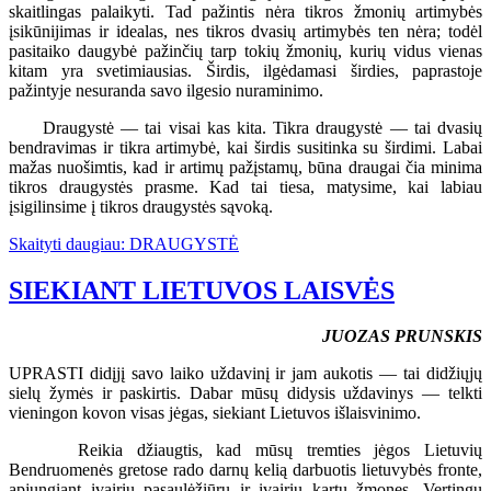
skaitlingas palaikyti. Tad pažintis nėra tikros žmonių artimybės
įsikūnijimas ir idealas, nes tikros dvasių artimybės ten nėra; todėl
pasitaiko daugybė pažinčių tarp tokių žmonių, kurių vidus vienas
kitam yra svetimiausias. Širdis, ilgėdamasi širdies, paprastoje
pažintyje nesuranda savo ilgesio nuraminimo.
Draugystė — tai visai kas kita. Tikra draugystė — tai dvasių
bendravimas ir tikra artimybė, kai širdis susitinka su širdimi. Labai
mažas nuošimtis, kad ir artimų pažįstamų, būna draugai čia minima
tikros draugystės prasme. Kad tai tiesa, matysime, kai labiau
įsigilinsime į tikros draugystės sąvoką.
Skaityti daugiau: DRAUGYSTĖ
SIEKIANT LIETUVOS LAISVĖS
JUOZAS PRUNSKIS
UPRASTI didįjį savo laiko uždavinį ir jam aukotis — tai didžiųjų
sielų žymės ir paskirtis. Dabar mūsų didysis uždavinys — telkti
vieningon kovon visas jėgas, siekiant Lietuvos išlaisvinimo.
Reikia džiaugtis, kad mūsų tremties jėgos Lietuvių
Bendruomenės gretose rado darnų kelią darbuotis lietuvybės fronte,
apjungiant įvairių pasaulėžiūrų ir įvairių kartų žmones. Vertingų