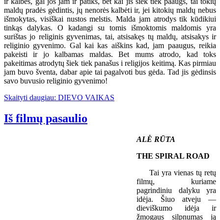
ir kalbės, gal jos jam ir patiks, bet kai jis šiek tiek paaugs, tai tokių
maldų pradės gėdintis, jų nenorės kalbėti ir, jei kitokių maldų nebus
išmokytas, visiškai nustos melstis. Malda jam atrodys tik kūdikiui
tinkąs dalykas. O kadangi su tomis išmoktomis maldomis yra
surištas jo religinis gyvenimas, tai, atsisakęs tų maldų, atsisakys ir
religinio gyvenimo. Gal kai kas aiškins kad, jam paaugus, reikia
pakeisti ir jo kalbamas maldas. Bet mums atrodo, kad toks
pakeitimas atrodytų šiek tiek panašus i religijos keitimą. Kas pirmiau
jam buvo šventa, dabar apie tai pagalvoti bus gėda. Tad jis gėdinsis
savo buvusio religinio gyvenimo!
Skaityti daugiau: DIEVO VAIKAS
Iš filmų pasaulio
ALĖ RŪTA
THE SPIRAL ROAD
Tai yra vienas tų retų
filmų, kuriame
pagrindiniu dalyku yra
idėja. Šiuo atveju —
dieviškumo idėja ir
žmogaus silpnumas ją