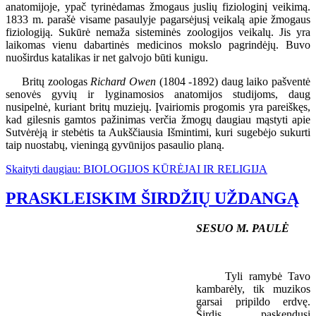
anatomijoje, ypač tyrinėdamas žmogaus juslių fiziologinį veikimą.
1833 m. parašė visame pasaulyje pagarsėjusį veikalą apie žmogaus
fiziologiją. Sukūrė nemaža sisteminės zoologijos veikalų. Jis yra
laikomas vienu dabartinės medicinos mokslo pagrindėjų. Buvo
nuoširdus katalikas ir net galvojo būti kunigu.
Britų zoologas
Richard Owen
(1804 -1892) daug laiko pašventė
senovės gyvių ir lyginamosios anatomijos studijoms, daug
nusipelnė, kuriant britų muziejų. Įvairiomis progomis yra pareiškęs,
kad gilesnis gamtos pažinimas verčia žmogų daugiau mąstyti apie
Sutvėrėją ir stebėtis ta Aukščiausia Išmintimi, kuri sugebėjo sukurti
taip nuostabų, vieningą gyvūnijos pasaulio planą.
Skaityti daugiau: BIOLOGIJOS KŪRĖJAI IR RELIGIJA
PRASKLEISKIM ŠIRDŽIŲ UŽDANGĄ
SESUO M. PAULĖ
Tyli ramybė Tavo
kambarėly, tik muzikos
garsai pripildo erdvę.
Širdis paskendusi