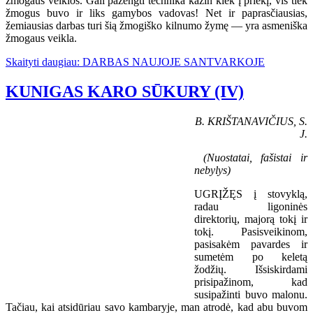
žmogaus veiklos. Gali pažengti technika kažin kiek į priekį, vis tiek
žmogus buvo ir liks gamybos vadovas! Net ir paprasčiausias,
žemiausias darbas turi šią žmogiško kilnumo žymę — yra asmeniška
žmogaus veikla.
Skaityti daugiau: DARBAS NAUJOJE SANTVARKOJE
KUNIGAS KARO SŪKURY (IV)
B. KRIŠTANAVIČIUS, S.
J.
(Nuostatai, fašistai ir
nebylys)
UGRĮŽĘS į stovyklą,
radau ligoninės
direktorių, majorą tokį ir
tokį. Pasisveikinom,
pasisakėm pavardes ir
sumetėm po keletą
žodžių. Išsiskirdami
prisipažinom, kad
susipažinti buvo malonu.
Tačiau, kai atsidūriau savo kambaryje, man atrodė, kad abu buvom