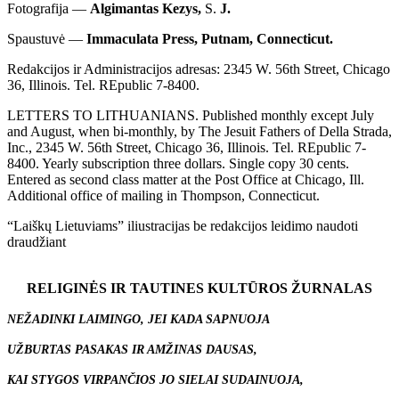
Fotografija —
Algimantas Kezys,
S.
J.
Spaustuvė —
Immaculata Press, Putnam, Connecticut.
Redakcijos ir Administracijos adresas: 2345 W. 56th Street, Chicago
36, Illinois. Tel. REpublic 7-8400.
LETTERS TO LITHUANIANS. Published monthly except July
and August, when bi-monthly, by The Jesuit Fathers of Della Strada,
Inc., 2345 W. 56th Street, Chicago 36, Illinois. Tel. REpublic 7-
8400. Yearly subscription three dollars. Single copy 30 cents.
Entered as second class matter at the Post Office at Chicago, Ill.
Additional office of mailing in Thompson, Connecticut.
“Laiškų Lietuviams” iliustracijas be redakcijos leidimo naudoti
draudžiant
RELIGINĖS IR TAUTINES KULTŪROS ŽURNALAS
NEŽADINKI LAIMINGO, JEI KADA SAPNUOJA
UŽBURTAS PASAKAS IR AMŽINAS DAUSAS,
KAI STYGOS VIRPANČIOS JO SIELAI SUDAINUOJA,