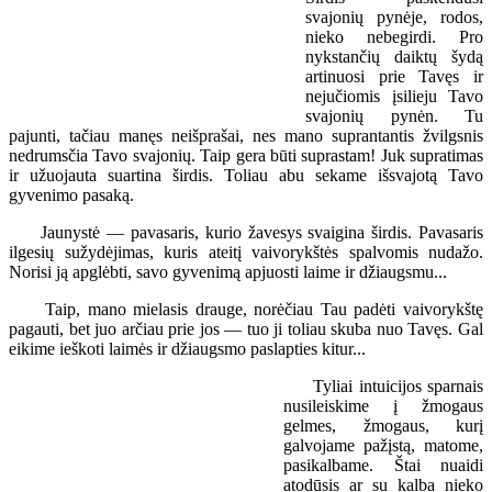
svajonių pynėje, rodos,
nieko nebegirdi. Pro
nykstančių daiktų šydą
artinuosi prie Tavęs ir
nejučiomis įsilieju Tavo
svajonių pynėn. Tu
pajunti, tačiau manęs neišprašai, nes mano suprantantis žvilgsnis
nedrumsčia Tavo svajonių. Taip gera būti suprastam! Juk supratimas
ir užuojauta suartina širdis. Toliau abu sekame išsvajotą Tavo
gyvenimo pasaką.
Jaunystė — pavasaris, kurio žavesys svaigina širdis. Pavasaris
ilgesių sužydėjimas, kuris ateitį vaivorykštės spalvomis nudažo.
Norisi ją apglėbti, savo gyvenimą apjuosti laime ir džiaugsmu...
Taip, mano mielasis drauge, norėčiau Tau padėti vaivorykštę
pagauti, bet juo arčiau prie jos — tuo ji toliau skuba nuo Tavęs. Gal
eikime ieškoti laimės ir džiaugsmo paslapties kitur...
Tyliai intuicijos sparnais
nusileiskime į žmogaus
gelmes, žmogaus, kurį
galvojame pažįstą, matome,
pasikalbame. Štai nuaidi
atodūsis ar su kalba nieko