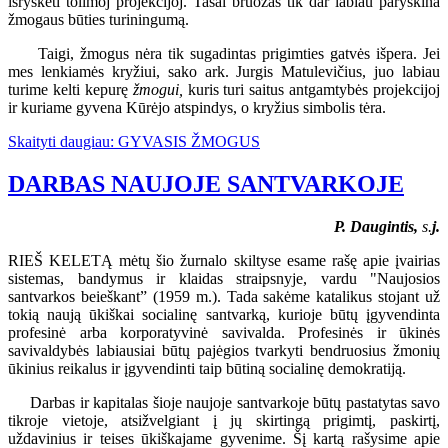
išryškėti tolimoj projekcijoj. Tasai bruožas tik dar labiau paryškina
žmogaus būties turiningumą.
Taigi, žmogus nėra tik sugadintas prigimties gatvės išpera. Jei
mes lenkiamės kryžiui, sako ark. Jurgis Matulevičius, juo labiau
turime kelti kepurę
žmogui,
kuris turi saitus antgamtybės projekcijoj
ir kuriame gyvena Kūrėjo atspindys, o kryžius simbolis tėra.
Skaityti daugiau: GYVASIS ŽMOGUS
DARBAS NAUJOJE SANTVARKOJE
P. Daugintis,
s.
j.
RIEŠ KELETĄ mėtų šio žurnalo skiltyse esame rašę apie įvairias
sistemas, bandymus ir klaidas straipsnyje, vardu "Naujosios
santvarkos beieškant” (1959 m.). Tada sakėme katalikus stojant už
tokią naują ūkiškai socialinę santvarką, kurioje būtų įgyvendinta
profesinė arba korporatyvinė savivalda. Profesinės ir ūkinės
savivaldybės labiausiai būtų pajėgios tvarkyti bendruosius žmonių
ūkinius reikalus ir įgyvendinti taip būtiną socialinę demokratiją.
Darbas ir kapitalas šioje naujoje santvarkoje būtų pastatytas savo
tikroje vietoje, atsižvelgiant į jų skirtingą prigimtį, paskirtį,
uždavinius ir teises ūkiškajame gyvenime. Šį kartą rašysime apie