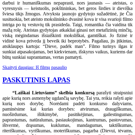
darbui ir humaniškumas nepaprasti, nors jaunasis — ateistas, o
vyresnysis — keistuolis, pokštininkas, bet geros širdies ir dieviška
šviesa tikįs žmogus. Atvyksta jaunojo gydytojo sužadėtinė, jie Čia
susituokia, bet ateisto mokslininko dvasinė kova ir visa svarioji filmo
intriga po tų vestuvių tik prasideda. Taigi, romantika čia vaidina tik
mažą rolę. Ateistas gydytojas atkakliai ginasi net metafizinių minčių,
viską mėgindamas išsiaiškinti moksliškai, gamtiškai. Jo fizinė ir
vidinė kova priveda jį beveik iki beprotybės. Pagaliau, jis įtikintas,
atsiklaupęs kartoja: “Dieve, padėk man”. Filmo turinys ilgas ir
sunkiai atpasakojamas, bet kiekvienam, išskyrus vaikus, kuriems dar
būtų sunkiai suprantamas, vertas pamatyti.
Skaityti daugiau: Iš filmų pasaulio
PASKUTINIS LAPAS
“Laiškai Lietuviams” skelbia konkursą
parašyti straipsniui
apie kurią nors asmenybę ugdančią savybę. Tai yra, reikia rašyti apie
kurią nors dorybę. Norėdami padėti konkurso dalyviams,
paminėsime kai kurias dorybes: atvirumas, draugiškumas,
nuoširdumas, ištikimybė, pasitikėjimas, gailestingumas,
paprastumas, natūralumas, pasiaukojimas, kantrumas, pastovumas,
ištvermė, drąsumas, kuklumas, mandagumas, taktiškumas,
riteriškumas, vyriškumas, moteriškumas, pagarba (Dievui, tėvams,