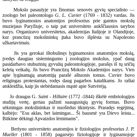
Mokslo pasaulyje yra žinomas senovės gyvių specialisto —
zoologo bei paleontologo
G. L. Cuvier
(1769 - 1832) vardas. Jis
buvo lyginamosios anatomijos profesorius prie gamtos mokslų
muziejaus Paryžiuje, o taip pat universiteto aukščiausios tarybos
narys. Organizavo universitetus, akademijas Italijoje ir Olandijoje,
kur prancūzų mokslininkų įtaka buvo išplėsta su Napoleono
užkariavimais.
Jis yra gerokai ištobulinęs lyginamosios anatomijos mokslą,
įvedęs daugiau sistemingumo į zoologijos mokslus, ypač daug
pasidarbavo stuburinių gyvulių paleontologijoje, parašęs iš tų sričių
keletą veikalų. Jis buvo Prancūzų Mokslo Akademijos narys. Vien
apie lyginamąją anatomiją parašė aštuonis tomus. Cuvier buvo
religingas protestantas, rodęs daug pagarbos katalikams. Jo raštai
atskleidžia, kaip jis stebėdamasis mąstė apie Sutvėrėją.
Jo draugas G.
Saint - Hillaire
(1772 -1844) iškėlė embriologijos
studijų vertę, geriau pažinti suaugusiųjų gyvių formas. Buvo
sėkmingas mokslininkas ir nuoširdus tikintysis. Praradęs regėjimą,
kalbėjo: "Esu aklas, bet laimingas... Ši bausmė yra Dievo leista...
Būkime dėkingi Apvaizdos lėmimams".
Berlyno universiteto anatomijos ir fiziologijos profesorius
J. P.
Mueller
(1801 - 1858) pagarsėjo fiziologijoje ir lyginamojoje