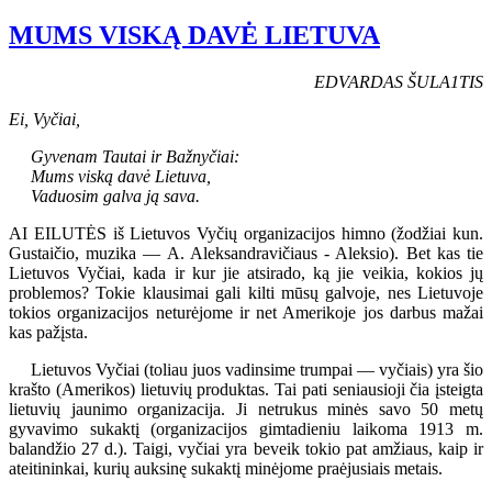
MUMS VISKĄ DAVĖ LIETUVA
EDVARDAS ŠULA1TIS
Ei, Vyčiai,
Gyvenam Tautai ir Bažnyčiai:
Mums viską davė Lietuva,
Vaduosim galva ją sava.
AI EILUTĖS iš Lietuvos Vyčių organizacijos himno (žodžiai kun.
Gustaičio, muzika — A. Aleksandravičiaus - Aleksio). Bet kas tie
Lietuvos Vyčiai, kada ir kur jie atsirado, ką jie veikia, kokios jų
problemos? Tokie klausimai gali kilti mūsų galvoje, nes Lietuvoje
tokios organizacijos neturėjome ir net Amerikoje jos darbus mažai
kas pažįsta.
Lietuvos Vyčiai (toliau juos vadinsime trumpai — vyčiais) yra šio
krašto (Amerikos) lietuvių produktas. Tai pati seniausioji čia įsteigta
lietuvių jaunimo organizacija. Ji netrukus minės savo 50 metų
gyvavimo sukaktį (organizacijos gimtadieniu laikoma 1913 m.
balandžio 27 d.). Taigi, vyčiai yra beveik tokio pat amžiaus, kaip ir
ateitininkai, kurių auksinę sukaktį minėjome praėjusiais metais.