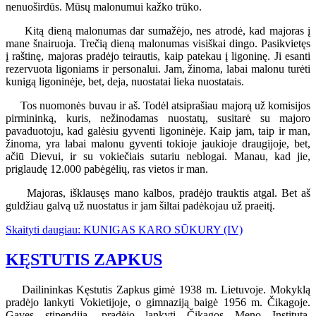
nenuoširdūs. Mūsų malonumui kažko trūko.
Kitą dieną malonumas dar sumažėjo, nes atrodė, kad majoras į
mane šnairuoja. Trečią dieną malonumas visiškai dingo. Pasikvietęs
į raštinę, majoras pradėjo teirautis, kaip patekau į ligoninę. Ji esanti
rezervuota ligoniams ir personalui. Jam, žinoma, labai malonu turėti
kunigą ligoninėje, bet, deja, nuostatai lieka nuostatais.
Tos nuomonės buvau ir aš. Todėl atsiprašiau majorą už komisijos
pirmininką, kuris, nežinodamas nuostatų, susitarė su majoro
pavaduotoju, kad galėsiu gyventi ligoninėje. Kaip jam, taip ir man,
žinoma, yra labai malonu gyventi tokioje jaukioje draugijoje, bet,
ačiū Dievui, ir su vokiečiais sutariu neblogai. Manau, kad jie,
priglaudę 12.000 pabėgėlių, ras vietos ir man.
Majoras, išklausęs mano kalbos, pradėjo trauktis atgal. Bet aš
guldžiau galvą už nuostatus ir jam šiltai padėkojau už praeitį.
Skaityti daugiau: KUNIGAS KARO SŪKURY (IV)
KĘSTUTIS ZAPKUS
Dailininkas Kęstutis Zapkus gimė 1938 m. Lietuvoje. Mokyklą
pradėjo lankyti Vokietijoje, o gimnaziją baigė 1956 m. Čikagoje.
Gavęs stipendiją, pradėjo lankyti Čikagos Meno Institutą,