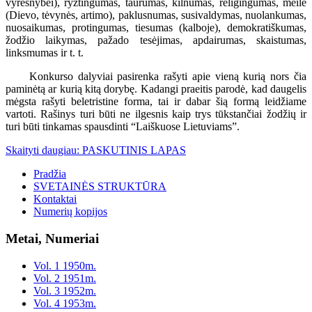
vyresnybei), ryžtingumas, taurumas, kilnumas, religingumas, meilė
(Dievo, tėvynės, artimo), paklusnumas, susivaldymas, nuolankumas,
nuosaikumas, protingumas, tiesumas (kalboje), demokratiškumas,
žodžio laikymas, pažado tesėjimas, apdairumas, skaistumas,
linksmumas ir t. t.
Konkurso dalyviai pasirenka rašyti apie vieną kurią nors čia
paminėtą ar kurią kitą dorybę. Kadangi praeitis parodė, kad daugelis
mėgsta rašyti beletristine forma, tai ir dabar šią formą leidžiame
vartoti. Rašinys turi būti ne ilgesnis kaip trys tūkstančiai žodžių ir
turi būti tinkamas spausdinti “Laiškuose Lietuviams”.
Skaityti daugiau: PASKUTINIS LAPAS
Pradžia
SVETAINĖS STRUKTŪRA
Kontaktai
Numerių kopijos
Metai, Numeriai
Vol. 1 1950m.
Vol. 2 1951m.
Vol. 3 1952m.
Vol. 4 1953m.