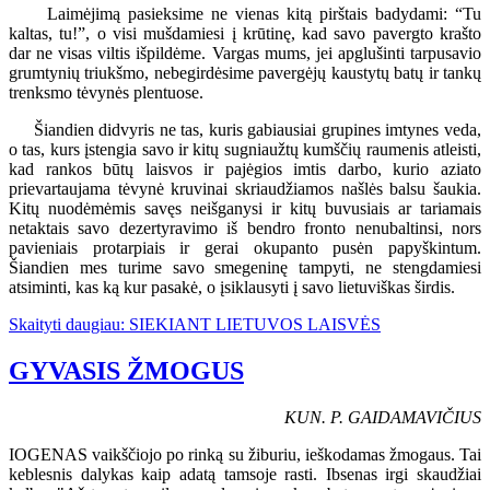
Laimėjimą pasieksime ne vienas kitą pirštais badydami: “Tu
kaltas, tu!”, o visi mušdamiesi į krūtinę, kad savo pavergto krašto
dar ne visas viltis išpildėme. Vargas mums, jei apglušinti tarpusavio
grumtynių triukšmo, nebegirdėsime pavergėjų kaustytų batų ir tankų
trenksmo tėvynės plentuose.
Šiandien didvyris ne tas, kuris gabiausiai grupines imtynes veda,
o tas, kurs įstengia savo ir kitų sugniaužtų kumščių raumenis atleisti,
kad rankos būtų laisvos ir pajėgios imtis darbo, kurio aziato
prievartaujama tėvynė kruvinai skriaudžiamos našlės balsu šaukia.
Kitų nuodėmėmis savęs neišganysi ir kitų buvusiais ar tariamais
netaktais savo dezertyravimo iš bendro fronto nenubaltinsi, nors
pavieniais protarpiais ir gerai okupanto pusėn papyškintum.
Šiandien mes turime savo smegeninę tampyti, ne stengdamiesi
atsiminti, kas ką kur pasakė, o įsiklausyti į savo lietuviškas širdis.
Skaityti daugiau: SIEKIANT LIETUVOS LAISVĖS
GYVASIS ŽMOGUS
KUN. P. GAIDAMAVIČIUS
IOGENAS vaikščiojo po rinką su žiburiu, ieškodamas žmogaus. Tai
keblesnis dalykas kaip adatą tamsoje rasti. Ibsenas irgi skaudžiai