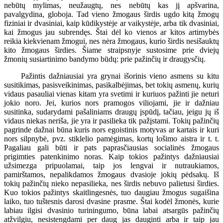
nebūtų mylimas, neužaugtų, nes nebūtų kas jį apšvarina,
pavalgydina, globoja. Tad vieno žmogaus širdis ugdo kitą žmogų
fiziniai ir dvasiniai, kaip kūdikystėje ar vaikystėje, arba tik dvasiniai,
kai žmogus jau subrendęs. Štai dėl ko vienos ar kitos artimybės
reikia kiekvienam žmogui, nes nėra žmogaus, kurio širdis nesišauktų
kito žmogaus širdies. Šiame straipsnyje sustosime prie dviejų
žmonių susiartinimo bandymo būdų: prie pažinčių ir draugysčių.
Pažintis dažniausiai yra grynai išorinis vieno asmens su kitu
susitikimas, pasisveikinimas, pasikalbėjimas, bet tokių asmenų, kurių
vidaus pasauliai vienas kitam yra svetimi ir kuriuos pažinti jie neturi
jokio noro. Jei, kurios nors pramogos viliojami, jie ir dažniau
susitinka, sudarydami pašaliniams draugų įspūdį, tačiau, jeigu jų iš
vidaus niekas neriša, jie yra ir pasilieka tik pažįstami. Tokių pažinčių
pagrinde dažnai būna kuris nors egoistinis motyvas ar kartais ir kuri
nors silpnybė, pvz. stiklelio pamėgimas, kortų lošimo aistra ir t. t.
Pagaliau gali būti ir pats paprasčiausias socialinės žmogaus
prigimties patenkinimo noras. Kaip tokios pažintys dažniausiai
užsimezga pripuolamai, taip jos lengvai ir nutraukiamos,
pamirštamos, nepalikdamos žmogaus dvasioje jokių pėdsakų. Iš
tokių pažinčių nieko nepasilieka, nes širdis nebuvo palietusi širdies.
Kuo tokios pažintys skaitlingesnės, tuo daugiau žmogus sugaišina
laiko, tuo tuštesnis darosi dvasine prasme. Štai kodėl žmonės, kurie
labiau ilgisi dvasinio turiningumo, būna labai atsargūs pažinčių
atžvilgiu, nesistengdami per daug jas dauginti arba ir taip jau