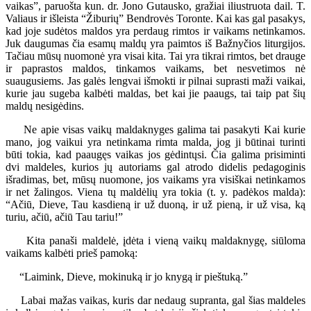
vaikas”, paruošta kun. dr. Jono Gutausko, gražiai iliustruota dail. T.
Valiaus ir išleista “Žiburių” Bendrovės Toronte. Kai kas gal pasakys,
kad joje sudėtos maldos yra perdaug rimtos ir vaikams netinkamos.
Juk daugumas čia esamų maldų yra paimtos iš Bažnyčios liturgijos.
Tačiau mūsų nuomonė yra visai kita. Tai yra tikrai rimtos, bet drauge
ir paprastos maldos, tinkamos vaikams, bet nesvetimos nė
suaugusiems. Jas galės lengvai išmokti ir pilnai suprasti maži vaikai,
kurie jau sugeba kalbėti maldas, bet kai jie paaugs, tai taip pat šių
maldų nesigėdins.
Ne apie visas vaikų maldaknyges galima tai pasakyti Kai kurie
mano, jog vaikui yra netinkama rimta malda, jog ji būtinai turinti
būti tokia, kad paaugęs vaikas jos gėdintųsi. Čia galima prisiminti
dvi maldeles, kurios jų autoriams gal atrodo didelis pedagoginis
išradimas, bet, mūsų nuomone, jos vaikams yra visiškai netinkamos
ir net žalingos. Viena tų maldėlių yra tokia (t. y. padėkos malda):
“Ačiū, Dieve, Tau kasdieną ir už duoną, ir už pieną, ir už visa, ką
turiu, ačiū, ačiū Tau tariu!”
Kita panaši maldelė, įdėta i vieną vaikų maldaknygę, siūloma
vaikams kalbėti prieš pamoką:
“Laimink, Dieve, mokinuką ir jo knygą ir pieštuką.”
Labai mažas vaikas, kuris dar nedaug supranta, gal šias maldeles