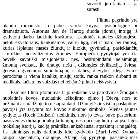
suvokti, juo labiau — ją
surasti.
Filmui pagrindu yra
olandų romanisto to paties vardo knyga, psichologinė ir
dramatizuota. Autorius Jan de Hartog duoda įdomią intrigą iš
gydytojų darbo laukinių kraštuose. Laukinės tautelės džiunglėse,
netoli ekvatoriaus, kankinamos įvairių ligų, net ir maro bei raupsų,
kurias išplatina masės žiurkių ir kitokių gyvūnėlių, pasiekiančių
skurdžius, necivilizuotus žmones. Europiečiai gydytojai yra čia
beveik savotiški misijonieriai, nes, besirūpindami nelaimingų
žmonių sveikata, jie drauge neša į džiungles civilizaciją, šviesą,
geresnio gyvenimo supratimą ir, iš dalies, dievybės idėją. Filme
parodoma ir viena katalikų misijų stotis, ranka rankon dirbanti su
medikais, tačiau jos vaizdas nei reikšmė pilnai neišvystyta.
Esminis filmo įdomumas Ir jo reikšmė yra parodymas žmogaus
nuolatinės kovos, nuolatinio ieškojimo, ėjimo į Dievą, nors to
nežinant ar pradžioje to nesuprantant. Džiunglės ir visi jų paslaptingi
pavojai yra tarytum tos kovos sunkumo simbolis. Vienas jaunas
gydytojas (Rock Hudson), netikintis, nors jo tėvas buvo pastorium,
pasišventęs dirba juodukų kolonijoj, nes nori įsigilinti į raupsų ligos
mokslinę istoriją, kad ją praktiškai anksčiausiai atpažintų ir nugalėtų.
Jis laimingas galįs darbuotis kito gydytojo (Burl Ives), žymaus
raupsų specialisto, draugėje. Abiejų šių gydytojų pasiaukojimas