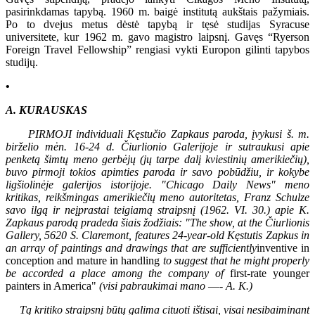
pasirinkdamas tapybą. 1960 m. baigė institutą aukštais pažymiais.
Po to dvejus metus dėstė tapybą ir tęsė studijas Syracuse
universitete, kur 1962 m. gavo magistro laipsnį. Gavęs “Ryerson
Foreign Travel Fellowship” rengiasi vykti Europon gilinti tapybos
studijų.
•
A. KURAUSKAS
P
IRMOJI individuali Kęstučio Zapkaus paroda, įvykusi š. m.
birželio mėn. 16-24 d. Čiurlionio Galerijoje ir sutraukusi apie
penketą šimtų meno gerbėjų (jų tarpe dalį kviestinių amerikiečių),
buvo pirmoji tokios apimties paroda ir savo pobūdžiu, ir kokybe
ligšiolinėje galerijos istorijoje. "Chicago Daily News" meno
kritikas, reikšmingas amerikiečių meno autoritetas, Franz Schulze
savo ilgą ir neįprastai teigiamą straipsnį (1962. VI. 30.) apie K.
Zapkaus parodą pradeda šiais žodžiais: "The show, at the Čiurlionis
Gallery, 5620 S. Claremont, features 24-year-old Kęstutis Zapkus in
an array of paintings and drawings that are sufficiently
inventive in
conception and mature in handling
to suggest that he might properly
be accorded a place among the company of
first-rate younger
painters in America"
(visi pabraukimai mano
—-
A. K.)
Tą kritiko straipsnį būtų galima cituoti ištisai, visai nesibaiminant