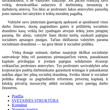
savarankiškos, o ne valstybės valdžioje. Jos pačios tvarkytų savo
veiklą, demokratiškai sudarytos iš darbininkų, tarnautojų ir
darbdavių atstovų. Tos ūkio ar profesinės šakos atstovybės paruoštų
joms statutus bei taisykles ir teiktų moralinę pagalbą.
Valstybė savo įstatymais įpareigotų apdrausti ar apsidrausti visus
darbo žmones, duotų pagrindines gaires ir prižiūrėtų socialinio
draudimo kasų veiklą bei ypatingais atvejais teiktų joms piniginę
paramą. Be abejo, valstybė šiam tikslui turėtų susikurti pajėgias
socialinės apsaugos įstaigas. Tačiau didžiausia valstybės parama
socialiniam draudimui — tai gera ūkinė ir socialinė politika.
Viską drauge suimant, darbas naujojoje ūkiškai socialinėje
santvarkoje būtų vėl pastatytas pirmaujančion vieton, panaikinant
kapitalo privilegijas ir įvedant pajėgias solidarumo dvasioje
veikiančias profesines atstovybes. Tos profesinės savivaldybės arba
korporacijos padėtų darbininkams garantuoti teisingas ir pakankamai
aukštas algas bei pilną socialinį draudimą. Sveika ūkinė ir socialinė
politika drauge su pagrindinėm reformom priverstų kapitalą ir
kitokią privačią nuosavybę atlikti socialinę savo pareigą darbo
žmonėms.
Pradžia
SVETAINĖS STRUKTŪRA
Kontaktai
Numerių kopijos