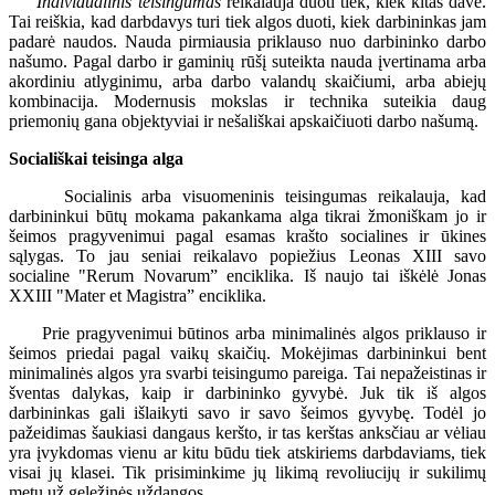
Individualinis teisingumas
reikalauja duoti tiek, kiek kitas davė.
Tai reiškia, kad darbdavys turi tiek algos duoti, kiek darbininkas jam
padarė naudos. Nauda pirmiausia priklauso nuo darbininko darbo
našumo. Pagal darbo ir gaminių rūšį suteikta nauda įvertinama arba
akordiniu atlyginimu, arba darbo valandų skaičiumi, arba abiejų
kombinacija. Modernusis mokslas ir technika suteikia daug
priemonių gana objektyviai ir nešališkai apskaičiuoti darbo našumą.
Sociališkai teisinga alga
Socialinis arba visuomeninis teisingumas reikalauja, kad
darbininkui būtų mokama pakankama alga tikrai žmoniškam jo ir
šeimos pragyvenimui pagal esamas krašto socialines ir ūkines
sąlygas. To jau seniai reikalavo popiežius Leonas XIII savo
socialine "Rerum Novarum” enciklika. Iš naujo tai iškėlė Jonas
XXIII "Mater et Magistra” enciklika.
Prie pragyvenimui būtinos arba minimalinės algos priklauso ir
šeimos priedai pagal vaikų skaičių. Mokėjimas darbininkui bent
minimalinės algos yra svarbi teisingumo pareiga. Tai nepažeistinas ir
šventas dalykas, kaip ir darbininko gyvybė. Juk tik iš algos
darbininkas gali išlaikyti savo ir savo šeimos gyvybę. Todėl jo
pažeidimas šaukiasi dangaus keršto, ir tas kerštas anksčiau ar vėliau
yra įvykdomas vienu ar kitu būdu tiek atskiriems darbdaviams, tiek
visai jų klasei. Tik prisiminkime jų likimą revoliucijų ir sukilimų
metu už geležinės uždangos.