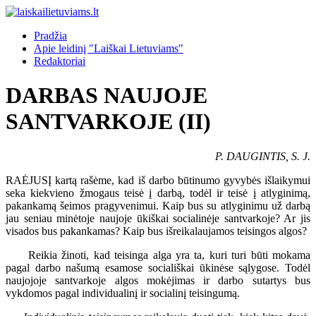
Pradžia
Apie leidinį "Laiškai Lietuviams"
Redaktoriai
DARBAS NAUJOJE
SANTVARKOJE (II)
P. DAUGINTIS, S. J.
RAĖJUSĮ kartą rašėme, kad iš darbo būtinumo gyvybės išlaikymui
seka kiekvieno žmogaus teisė į darbą, todėl ir teisė į atlyginimą,
pakankamą šeimos pragyvenimui. Kaip bus su atlyginimu už darbą
jau seniau minėtoje naujoje ūkiškai socialinėje santvarkoje? Ar jis
visados bus pakankamas? Kaip bus išreikalaujamos teisingos algos?
Reikia žinoti, kad teisinga alga yra ta, kuri turi būti mokama
pagal darbo našumą esamose sociališkai ūkinėse sąlygose. Todėl
naujojoje santvarkoje algos mokėjimas ir darbo sutartys bus
vykdomos pagal individualinį ir socialinį teisingumą.