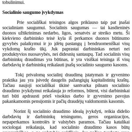
tobulinimui.
Socialinio saugumo įvykdymas
Prie sociališkai teisingos algos priklauso taip pat įnašai
socialiniam saugumui. Socialinis saugumas — tai kasdieninės
duonos užtikrinimas nedarbo, ligos, senatvės ar streiko metu. Ši
kiekvieno darbininko teisė kyla iš perkamos duonos būtinumo
gyvybės palaikymui ir jo įdėtų pastangų į bendruomeniškai visų
vykdomą krašto ūkį. Juk paprastai darbininkas neturi nei
produktyvios nuosavybės, nei didesnių santaupų. Tad socialinis visų
darbininkų draudimas yra būtinas, ir yra visiškai teisinga iš visų
darbdavių ir darbininkų reikalauti įnašų socialinio saugumo kasoms.
Tokį privalomą socialinį draudimą įstatymais ir gyvenimo
praktika jau yra įsivedę daugelis pažangiųjų kapitalistinių kraštų.
Tačiau naujoji sociališkai ūkinė santvarka pilnam socialinio
draudimo įvykdymui reikalauja jo reformos, būtent, visi darbininkai
turi būti apdrausti prieš visokius darbo ir gyvenimo pavojus
pakankamomis pensijomis ir pačių draudėjų valdomomis kasomis.
Norint šį socialinio draudimo idealą įvykdyti, reikia didelio
darbdavių ir darbininkų teisingumo, geros organizacijos,
nepaperkamos kontrolės ir valstybės paramos. Tačiau katalikai
sociologai reikalauja, kad socialinio draudimo kasos būtų