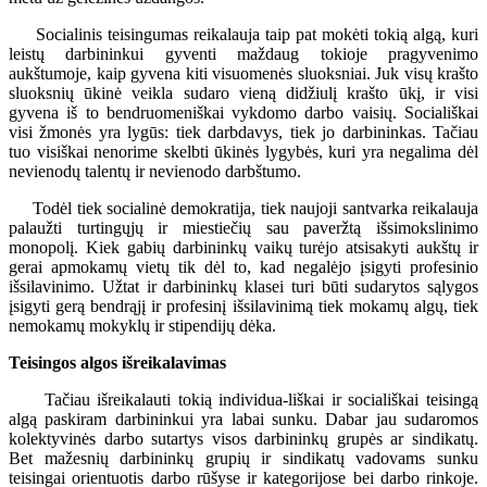
Socialinis teisingumas reikalauja taip pat mokėti tokią algą, kuri
leistų darbininkui gyventi maždaug tokioje pragyvenimo
aukštumoje, kaip gyvena kiti visuomenės sluoksniai. Juk visų krašto
sluoksnių ūkinė veikla sudaro vieną didžiulį krašto ūkį, ir visi
gyvena iš to bendruomeniškai vykdomo darbo vaisių. Sociališkai
visi žmonės yra lygūs: tiek darbdavys, tiek jo darbininkas. Tačiau
tuo visiškai nenorime skelbti ūkinės lygybės, kuri yra negalima dėl
nevienodų talentų ir nevienodo darbštumo.
Todėl tiek socialinė demokratija, tiek naujoji santvarka reikalauja
palaužti turtingųjų ir miestiečių sau paveržtą išsimokslinimo
monopolį. Kiek gabių darbininkų vaikų turėjo atsisakyti aukštų ir
gerai apmokamų vietų tik dėl to, kad negalėjo įsigyti profesinio
išsilavinimo. Užtat ir darbininkų klasei turi būti sudarytos sąlygos
įsigyti gerą bendrąjį ir profesinį išsilavinimą tiek mokamų algų, tiek
nemokamų mokyklų ir stipendijų dėka.
Teisingos algos išreikalavimas
Tačiau išreikalauti tokią individua-liškai ir sociališkai teisingą
algą paskiram darbininkui yra labai sunku. Dabar jau sudaromos
kolektyvinės darbo sutartys visos darbininkų grupės ar sindikatų.
Bet mažesnių darbininkų grupių ir sindikatų vadovams sunku
teisingai orientuotis darbo rūšyse ir kategorijose bei darbo rinkoje.