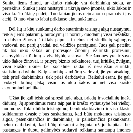
Sunku jiems žinoti, ar darbo rinkoje yra darbininkų stoka, ar
perteklius. Sunku jiems nustatyti ir tikrąją savo įmonės, ūkio šakos ir
viso krašto ūkinę padėtį. Tuo labiau jiems neįmanoma pramatyti jos
ateitį. O nuo visa to labai priklauso algų aukštumas.
Dėl šių ir kitų sunkumų darbo sutartimis teisingų algų nustatymui
reikia jiems patarimų, nurodymų ir normų, duodamų visai nešališkų
to dalyko žinovų. Tokiais paprastai nebus nei sindikatų sąjungos
vadovai, nei partijų vadai, nei valdžios pareigūnai. Juos gali pateikti
tik tos ūkio šakos ar profesijos žmonių išsirinkti profesinių
atstovybių ar ūkinių savivaldybių atstovai. Šie žmonės yra ir savo
ūkio šakos žinovai, ir prityrę biznio reikaluose, turį kritišką žvilgsnį
visai krašto ūkinei bei socialinei raidai iš nešališkai surinktų
statistinių daviniu. Kaip stambių sambūrių vadovai, jie yra atsakingi
tiek prieš darbininkus, tiek prieš darbdavius. Reikalui esant, jie gali
padaryti būtiną įtaką visai tos ūkio šakos ar net viso krašto
ekonominei politikai.
Užtat jie gali teisingai spręsti apie algų, priedų ir socialinių įnašų
didumą. Jų sprendimus rems taip pat ir krašto vyriausybė bei viešoji
nuomonė. Tokiu būdu teisingumo, bendradarbiavimo ir visų klasių
solidarumo dvasioje bus susitariama, kad būtų mokamos teisingos
algos, patenkinančios ir darbininką, ir paliekančios pakankamai
pelno darbdaviui, kad būtų deramai atlyginta už jo kapitalą bei
pastangas ir duotų galimybės sudaryti reikiamų santaupų įmonės