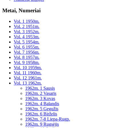
Metai, Numeriai
Vol. 1 1950m.
Vol. 2 1951m.
Vol. 3 1952m.
Vol. 4 1953m.
Vol. 5 1954m.
Vol. 6 1955m.
Vol. 7 1956m.
Vol. 8 1957m.
Vol. 9 1958m.
Vol. 10 1959m.
Vol. 11 1960m.
Vol. 12 1961m.
Vol. 13 1962m.
1962m. 1 Sausis
1962m. 2 Vasaris
1962m. 3 Kovas
1962m. 4 Balandis
1962m. 5 Gegužis
1962m. 6 Birželis
1962m. 7-8 Liepa-Rugp.
1962m. 9 Rugsėjis