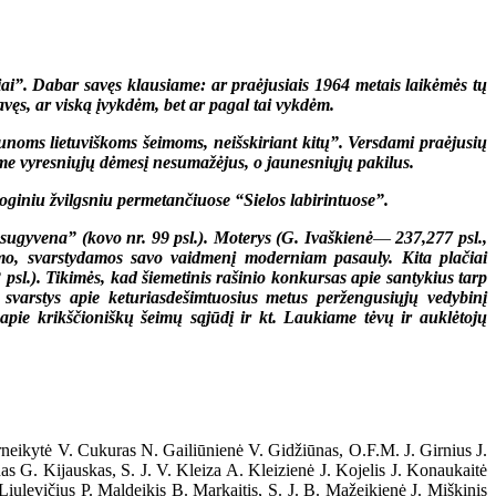
ai”. Dabar savęs klausiame: ar praėjusiais 1964 metais laikėmės tų
avęs, ar viską įvykdėm, bet ar pagal tai vykdėm.
noms lietuviškoms šeimoms, neišskiriant kitų”. Versdami praėjusių
ime vyresniųjų dėmesį nesumažėjus, o jaunesniųjų pakilus.
ologiniu žvilgsniu permetančiuose “Sielos labirintuose”.
yvena” (kovo nr. 99 psl.). Moterys (G. Ivaškienė
—
237,277 psl.,
o, svarstydamos savo vaidmenį moderniam pasauly. Kita plačiai
 psl.). Tikimės, kad šiemetinis rašinio konkursas apie santykius tarp
 svarstys apie keturiasdešimtuosius metus peržengusiųjų vedybinį
apie krikščioniškų šeimų sąjūdį ir kt. Laukiame tėvų ir auklėtojų
eikytė V. Cukuras N. Gailiūnienė V. Gidžiūnas, O.F.M. J. Girnius J.
s G. Kijauskas, S. J. V. Kleiza A. Kleizienė J. Kojelis J. Konaukaitė
ulevičius P. Maldeikis B. Markaitis, S. J. B. Mažeikienė J. Miškinis