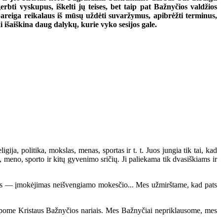
bti vyskupus, iškelti jų teises, bet taip pat Bažnyčios valdžios
pareiga reikalaus iš mūsų uždėti suvaržymus, apibrėžti terminus,
 išaiškina daug dalykų, kurie vyko sesijos gale.
a, politika, mokslas, menas, sportas ir t. t. Juos jungia tik tai, kad
, meno, sporto ir kitų gyvenimo sričių. Ji paliekama tik dvasiškiams ir
mas — įmokėjimas neišvengiamo mokesčio... Mes užmirštame, kad pats
 tapome Kristaus Bažnyčios nariais. Mes Bažnyčiai nepriklausome, mes