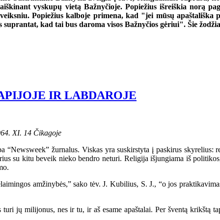
iškinant vyskupų vietą Bažnyčioje. Popiežius išreiškia norą pager
 veiksniu. Popiežius kalboje primena, kad "jei mūsų apaštališka 
s suprantat, kad tai bus daroma visos Bažnyčios gėriui". Šie žodžiai
APIJOJE IR LABDAROJE
964. XI. 14 Čikagoje
wsweek” žurnalus. Viskas yra suskirstyta į paskirus skyrelius: religij
ius su kitu beveik nieko bendro neturi. Religija išjungiama iš politikos
mo.
aimingos amžinybės,” sako tėv. J. Kubilius, S. J., “o jos praktikavi
uri jų milijonus, nes ir tu, ir aš esame apaštalai. Per šventą krikštą