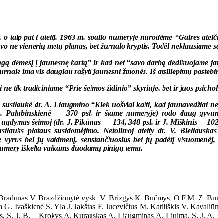
o taip pat į ateitį. 1963 m. spalio numeryje nurodėme “Gaires ateiči
buvo ne vienerių metų planas, bet žurnalo kryptis. Todėl neklausiame s
gą dėmesį į jaunesnę kartą” ir kad net “savo darbą dedikuojame jau
rnale ima vis daugiau rašyti jaunesni žmonės. Iš atsiliepimų pasteb
 ne tik tradiciniame “Prie šeimos židinio” skyriuje, bet ir juos psich
kė dr. A. Liaugmino “Kiek uošviai kalti, kad jaunavedžiai nesug
S. Palubinskienė
—
370 psl. ir šiame numeryje) rodo daug gyvum
s ugdymas šeimoj (dr. J. Pikūnas
—
134, 348 psl. ir J. Miškinis
—
102
silauks plataus susidomėjimo. Netolimoj ateity dr. V. Bieliauskas
vyrus bei jų vaidmenį, senstančiuosius bei jų padėtį visuomenėj, 
numery iškelta vaikams duodamų pinigų tema.
Bradūnas V. Brazdžionytė vysk. V. Brizgys K. Bučmys, O.F.M. Z. Burn
. Ivaškienė S. Yla J. Jakštas F. Jucevičius M. Katiliškis V. Kavaliūna
s, S. J. B. Krokys A. Kurauskas A. Liaugminas A. Liuima, S. J. A. Li