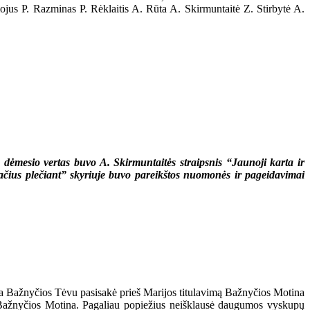
ojus P. Razminas P. Rėklaitis A. Rūta A. Skirmuntaitė Z. Stirbytė A.
, dėmesio vertas buvo A. Skirmuntaitės straipsnis “Jaunoji karta ir
iračius plečiant” skyriuje buvo pareikštos nuomonės ir pageidavimai
a Bažnyčios Tėvu pasisakė prieš Marijos titulavimą Bažnyčios Motina
riją Bažnyčios Motina. Pagaliau popiežius neišklausė daugumos vyskupų