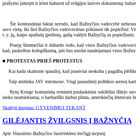
prašymo įsiterpti ir leisti balsuoti už religijos laisvės dokumentą: bals
Šie kontrastiniai faktai nerodo, kad Bažnyčios vadovybė nebesusigaud
savo vietą. Iki šiol Bažnyčios vadovavimas priklausė tik popiežiui: Vi
t. y. jų, kaipo apaštalų įpėdinių, galią valdyti Bažnyčią su popiežiumi
Praėję šimtmečiai ir dabartis rodo, kad visos Bažnyčios vadovavimui y
kad, paskelbus kolegiškumą, jais bus nuolat naudojamasi visos Bažnyč
■
PROTESTAS PRIEŠ PROTESTUS
Kai kada skaitome spaudoj, kad praeiviai neskuba į pagalbą plėšikų u
Taip atsitinka JAV miestuose. Visgi pasaulinėj politikos arenoj kartais 
Rytų Konge komunistų remiami puslaukiniai sukilėliai išliejo savo 
nieko neatsiekiama, o barbariški darbai plinta, amerikiečių lėktuvais b
Skaityti daugiau: GYVENIMUI TEKANT
GILĖJANTIS ŽVILGSNIS Į BAŽNYČIĄ
Apie Visuotinio Bažnyčios Susirinkimo trečiąjį tarpsnį.