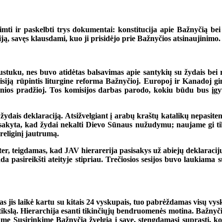
ti ir paskelbti trys dokumentai: konstitucija apie Bažnyčią bei
iją, savęs klausdami, kuo ji prisidėjo prie Bažnyčios atsinaujinimo.
ku, nes buvo atidėtas balsavimas apie santykių su žydais bei relig
isiją rūpintis liturgine reforma Bažnyčioj. Europoj ir Kanadoj g
ėnios pradžioj. Tos komisijos darbas parodo, kokiu būdu bus įg
dais deklaraciją. Atsižvelgiant į arabų kraštų katalikų nepasite
pasakyta, kad žydai nekalti Dievo Sūnaus nužudymu; naujame gi ti
religinį jautrumą.
ter, teigdamas, kad JAV hierarerija pasisakys už abiejų deklaracijų
a pasireikšti ateityje stipriau. Trečiosios sesijos buvo laukiama 
s jis laikė kartu su kitais 24 vyskupais, tuo pabrėždamas visų vys
kslą. Hierarchija esanti tikinčiųjų bendruomenės motina. Bažnyčio
ame Susirinkime Bažnyčia žvelgia į save, stengdamasi suprasti, ko