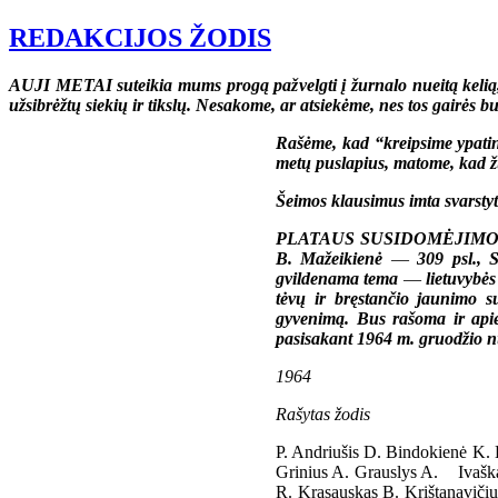
REDAKCIJOS ŽODIS
AUJI METAI suteikia mums progą pažvelgti į žurnalo nueitą kelią, 
užsibrėžtų siekių ir tikslų. Nesakome, ar atsiekėme, nes tos gairės 
Rašėme, kad “kreipsime ypatin
metų puslapius, matome, kad žu
Šeimos klausimus imta svarstyti
PLATAUS SUSIDOMĖJIMO susilau
B. Mažeikienė
—
309 psl., 
gvildenama tema
—
lietuvybė
tėvų ir bręstančio jaunimo su
gyvenimą. Bus rašoma ir apie 
pasisakant 1964 m. gruodžio 
1964
Rašytas žodis
P. Andriušis D. Bindokienė K. 
Grinius A. Grauslys A. Ivaška G
R. Krasauskas B. Krištanavičiu