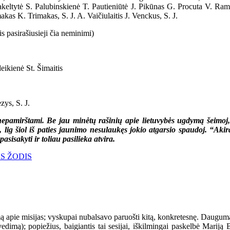
keltytė S. Palubinskienė T. Pautieniūtė J. Pikūnas G. Procuta V. Ram
akas K. Trimakas, S. J. A. Vaičiulaitis J. Venckus, S. J.
s pasirašiusieji čia neminimi)
ikienė St. Šimaitis
ys, S. J.
t nepamirštami. Be jau minėtų rašinių apie lietuvybės ugdymą šeimoj
a, lig šiol iš paties jaunimo nesulaukęs jokio atgarsio spaudoj. “Ak
pasisakyti ir toliau pasilieka atvira.
JOS ŽODIS
apie misijas; vyskupai nubalsavo paruošti kitą, konkretesnę. Daugum
 įvedimą); popiežius, baigiantis tai sesijai, iškilmingai paskelbė Ma