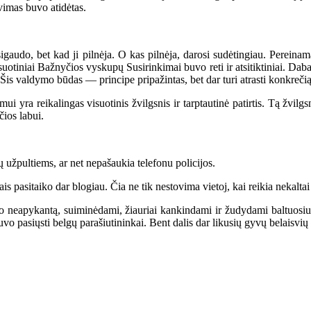
avimas buvo atidėtas.
o, bet kad ji pilnėja. O kas pilnėja, darosi sudėtingiau. Pereinamasis 
suotiniai Bažnyčios vyskupų Susirinkimai buvo reti ir atsitiktiniai. Da
. Šis valdymo būdas — principe pripažintas, bet dar turi atrasti konkreči
ra reikalingas visuotinis žvilgsnis ir tarptautinė patirtis. Tą žvilgsnį
ios labui.
žpultiems, ar net nepašaukia telefonu policijos.
pasitaiko dar blogiau. Čia ne tik nestovima vietoj, kai reikia nekaltai u
neapykantą, suiminėdami, žiauriai kankindami ir žudydami baltuosius, 
uvo pasiųsti belgų parašiutininkai. Bent dalis dar likusių gyvų belaisvių