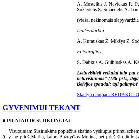
A. Musteikis J. Navickas R. Pa
Sužiedėlis S. Sužiedėlis A. Trim
(viešai nežinomais slapyvardžiai
Dailės darbai
A. Kurauskas Ž. Mikšys Z. Sode
Fotografijos
S. Dabkus A. Gulbinskas A. Kez
Lietuviškieji reikalai taip pa
lietuviškumas” (186 psl.), dej
išeivijos spaudai; toji galimybė 
Skaityti daugiau: REDAKCI
GYVENIMUI TEKANT
■
PILNIAU IR SUDĖTINGIAU
Visuotiniam Susirinkime popiežius skatino vyskupus priimti schemą 
(t. y. ne prieš Mariją, kaipo Bažnyčios Motiną, bet prieš šio titulo