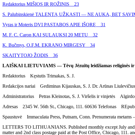
Redaktorius MIŠIOS IR ROŽINIS 23
S. Palubinskienė TALENTĄ UŽKASTI — NE AUKA, BET SAV
Vyras ir Moteris DVI PASTABOS APIE IŠORĘ 31
M. F. C. Caron KAI SULAUKSI 20 METU 32
K. Bučmys, O.F.M. EKRANO MIRGESY 34
SKAITYTOJO ŽODIS 36
LAIŠKAI LIETUVIAMS — Tėvų Jėzuitų leidžiamas religinės ir ta
Redaktorius Kęstutis Trimakas, S. J.
Redakcijos nariai Gediminas Kijauskas, S. J. Dr. Arūnas Liulevičiu
Administratorius Petras Kleinotas, S. J. Viršelis ir vinjetės Algir
Adresas 2345 W. 56th St., Chicago, 111. 60636 Telefonas REpubl
Spaustuvė Immaculata Press, Putnam, Conn. Prenumerata metams —
LETTERS TO LITHUANIANS. Published monthly except July and August,
matter and 2nd class postage paid at the Post Office, Chicago, 111. a