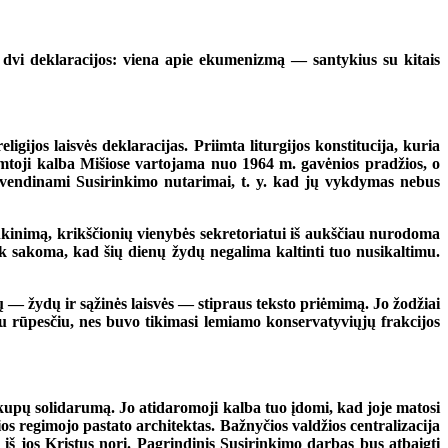
 dvi deklaracijos: viena apie ekumenizmą — santykius su kitais
ijos laisvės deklaracijas. Priimta liturgijos konstitucija, kuria
imtoji kalba Mišiose vartojama nuo 1964 m. gavėnios pradžios, o
yvendinami Susirinkimo nutarimai, t. y. kad jų vykdymas nebus
nkinimą, krikščionių vienybės sekretoriatui iš aukščiau nurodoma
k sakoma, kad šių dienų žydų negalima kaltinti tuo nusikaltimu.
 — žydų ir sąžinės laisvės — stipraus teksto priėmimą. Jo žodžiai
su rūpesčiu, nes buvo tikimasi lemiamo konservatyviųjų frakcijos
kupų solidarumą. Jo atidaromoji kalba tuo įdomi, kad joje matosi
s regimojo pastato architektas. Bažnyčios valdžios centralizacija
 iš jos Kristus nori. Pagrindinis Susirinkimo darbas bus atbaigti