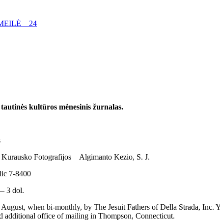
IMEILĖ 24
utinės kultūros mėnesinis žurnalas.
s
do Kurausko Fotografijos Algimanto Kezio, S. J.
ic 7-8400
 3 dol.
 when bi-monthly, by The Jesuit Fathers of Della Strada, Inc. Yearl
nd additional office of mailing in Thompson, Connecticut.