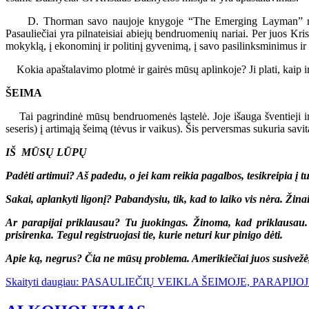
D. Thorman savo naujoje knygoje “The Emerging Layman” rašo: “Ka
Pasauliečiai yra pilnateisiai abiejų bendruomenių nariai. Per juos Kris
mokyklą, į ekonominį ir politinį gyvenimą, į savo pasilinksminimus i
Kokia apaštalavimo plotmė ir gairės mūsų aplinkoje? Ji plati, kaip ir 
ŠEIMA
Tai pagrindinė mūsų bendruomenės ląstelė. Joje išauga šventieji ir n
seseris) į artimąją šeimą (tėvus ir vaikus). Šis perversmas sukuria sav
IŠ MŪSŲ LŪPŲ
Padėti artimui? Aš padedu, o jei kam reikia pagalbos, tesikreipia į 
Sakai, aplankyti ligonį? Pabandysiu, tik, kad to laiko vis nėra. Žinai
Ar parapijai priklausau? Tu juokingas. Žinoma, kad priklausau.
prisirenka. Tegul registruojasi tie, kurie neturi kur pinigo dėti.
Apie ką, negrus? Čia ne mūsų problema. Amerikiečiai juos susivežė, t
Skaityti daugiau: PASAULIEČIŲ VEIKLA ŠEIMOJE, PARAPIJ