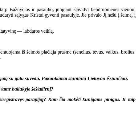
rp Bažnyčios ir pasaulio, jungiant šias dvi bendruomenes vienon.
aryti sąlygas Kristui gyventi pasaulyje. Jie privalo Jį nešti į šeimą, į
ritatyvinę — labdaros veiklą.
ntuojama iš šeimos plačiąja prasme (senelius, tėvus, vaikus, brolius,
.
os galą su galu suvedu. Pakankamai siuntinių Lietuvon išsiunčiau.
i tame baliukyje šeštadienį?
registravęs parapijoj? Kam čia mokėti kunigams pinigus. Ir taip