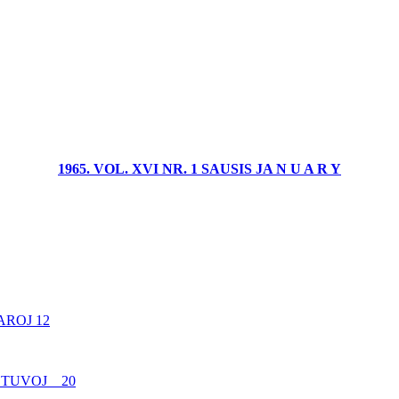
1965. VOL. XVI NR. 1 SAUSIS JA N U A R Y
AROJ 12
IETUVOJ 20