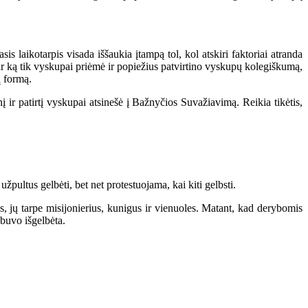
laikotarpis visada iššaukia įtampą tol, kol atskiri faktoriai atranda
bar ką tik vyskupai priėmė ir popiežius patvirtino vyskupų kolegiškumą,
ą formą.
 ir patirtį vyskupai atsinešė į Bažnyčios Suvažiavimą. Reikia tikėtis,
žpultus gelbėti, bet net protestuojama, kai kiti gelbsti.
jų tarpe misijonierius, kunigus ir vienuoles. Matant, kad derybomis
 buvo išgelbėta.