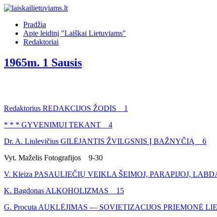
Pradžia
Apie leidinį "Laiškai Lietuviams"
Redaktoriai
1965m. 1 Sausis
Redaktorius REDAKCIJOS ŽODIS 1
* * * GYVENIMUI TEKANT 4
Dr. A. Liulevičius GILĖJANTIS ŽVILGSNIS Į BAŽNYČIĄ 6
Vyt. Maželis Fotografijos 9-30
V. Kleiza PASAULIEČIŲ VEIKLA ŠEIMOJ, PARAPIJOJ, LABD
K. Bagdonas ALKOHOLIZMAS 15
G. Procuta AUKLĖJIMAS — SOVIETIZACIJOS PRIEMONĖ L