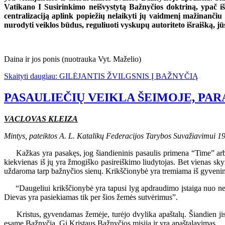
Vatikano I Susirinkimo neišvystytą Bažnyčios doktriną, ypač iša
centralizaciją aplink popiežių nelaikyti jų vaidmenį mažinančiu
nurodyti veiklos būdus, reguliuoti vyskupų autoriteto išraišką, jū
Daina ir jos ponis (nuotrauka Vyt. Maželio)
Skaityti daugiau: GILĖJANTIS ŽVILGSNIS Į BAŽNYČIĄ
PASAULIEČIŲ VEIKLA ŠEIMOJE, PAR
VACLOVAS KLEIZA
Mintys, pateiktos A. L. Katalikų Federacijos Tarybos Suvažiavimui 1
Kažkas yra pasakęs, jog šiandieninis pasaulis primena “Time” arba “Ne
kiekvienas iš jų yra žmogiško pasireiškimo liudytojas. Bet vienas skyr
uždaroma tarp bažnyčios sienų. Krikščionybė yra tremiama iš gyveni
“Daugeliui krikščionybė yra tapusi lyg apdraudimo įstaiga nuo nel
Dievas yra pasiekiamas tik per šios žemės sutvėrimus”.
Kristus, gyvendamas žemėje, turėjo dvylika apaštalų. Šiandien jis t
esame Bažnyčia. Gi Kristaus Bažnyčios misija ir yra apaštalavimas.