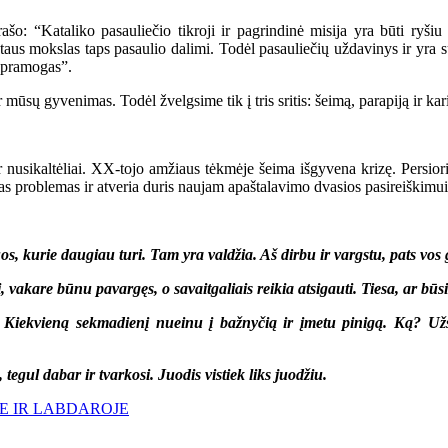
taliko pasauliečio tikroji ir pagrindinė misija yra būti ryšiu ta
taus mokslas taps pasaulio dalimi. Todėl pasauliečių uždavinys ir yra sud
r pramogas”.
mūsų gyvenimas. Todėl žvelgsime tik į tris sritis: šeimą, parapiją ir ka
usikaltėliai. XX-tojo amžiaus tėkmėje šeima išgyvena krizę. Persiorie
itas problemas ir atveria duris naujam apaštalavimo dvasios pasireiškimui
tuos, kurie daugiau turi. Tam yra valdžia. Aš dirbu ir vargstu, pats v
, vakare būnu pavargęs, o savaitgaliais reikia atsigauti. Tiesa, ar būs
 Kiekvieną sekmadienį nueinu į bažnyčią ir įmetu pinigą. Ką? Užsi
egul dabar ir tvarkosi. Juodis vistiek liks juodžiu.
OJE IR LABDAROJE