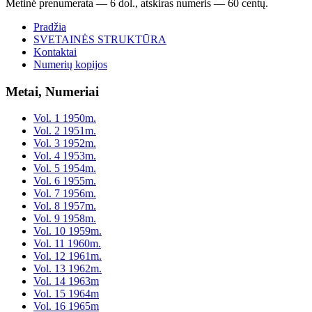
Metinė prenumerata — 6 dol., atskiras numeris — 60 centų.
Pradžia
SVETAINĖS STRUKTŪRA
Kontaktai
Numerių kopijos
Metai, Numeriai
Vol. 1 1950m.
Vol. 2 1951m.
Vol. 3 1952m.
Vol. 4 1953m.
Vol. 5 1954m.
Vol. 6 1955m.
Vol. 7 1956m.
Vol. 8 1957m.
Vol. 9 1958m.
Vol. 10 1959m.
Vol. 11 1960m.
Vol. 12 1961m.
Vol. 13 1962m.
Vol. 14 1963m
Vol. 15 1964m
Vol. 16 1965m