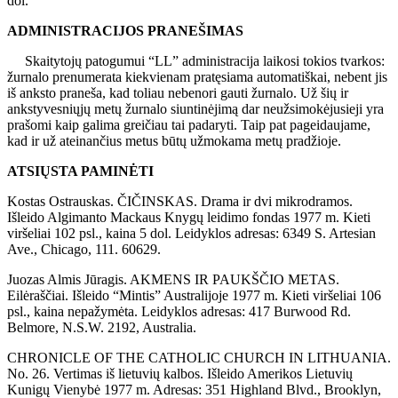
dol.
ADMINISTRACIJOS PRANEŠIMAS
Skaitytojų patogumui “LL” administracija laikosi tokios tvarkos:
žurnalo prenumerata kiekvienam pratęsiama automatiškai, nebent jis
iš anksto praneša, kad toliau nebenori gauti žurnalo. Už šių ir
ankstyvesniųjų metų žurnalo siuntinėjimą dar neužsimokėjusieji yra
prašomi kaip galima greičiau tai padaryti. Taip pat pageidaujame,
kad ir už ateinančius metus būtų užmokama metų pradžioje.
ATSIŲSTA PAMINĖTI
Kostas Ostrauskas. ČIČINSKAS. Drama ir dvi mikrodramos.
Išleido Algimanto Mackaus Knygų leidimo fondas 1977 m. Kieti
viršeliai 102 psl., kaina 5 dol. Leidyklos adresas: 6349 S. Artesian
Ave., Chicago, 111. 60629.
Juozas Almis Jūragis. AKMENS IR PAUKŠČIO METAS.
Eilėraščiai. Išleido “Mintis” Australijoje 1977 m. Kieti viršeliai 106
psl., kaina nepažymėta. Leidyklos adresas: 417 Burwood Rd.
Belmore, N.S.W. 2192, Australia.
CHRONICLE OF THE CATHOLIC CHURCH IN LITHUANIA.
No. 26. Vertimas iš lietuvių kalbos. Išleido Amerikos Lietuvių
Kunigų Vienybė 1977 m. Adresas: 351 Highland Blvd., Brooklyn,