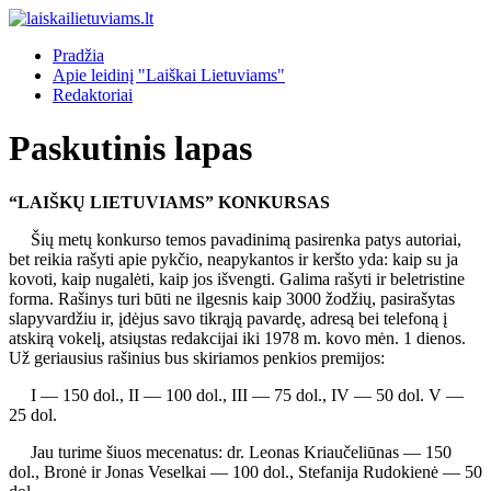
Pradžia
Apie leidinį "Laiškai Lietuviams"
Redaktoriai
Paskutinis lapas
“LAIŠKŲ LIETUVIAMS” KONKURSAS
Šių metų konkurso temos pavadinimą pasirenka patys autoriai,
bet reikia rašyti apie pykčio, neapykantos ir keršto yda: kaip su ja
kovoti, kaip nugalėti, kaip jos išvengti. Galima rašyti ir beletristine
forma. Rašinys turi būti ne ilgesnis kaip 3000 žodžių, pasirašytas
slapyvardžiu ir, įdėjus savo tikrąją pavardę, adresą bei telefoną į
atskirą vokelį, atsiųstas redakcijai iki 1978 m. kovo mėn. 1 dienos.
Už geriausius rašinius bus skiriamos penkios premijos:
I — 150 dol., II — 100 dol., III — 75 dol., IV — 50 dol. V —
25 dol.
Jau turime šiuos mecenatus: dr. Leonas Kriaučeliūnas — 150
dol., Bronė ir Jonas Veselkai — 100 dol., Stefanija Rudokienė — 50