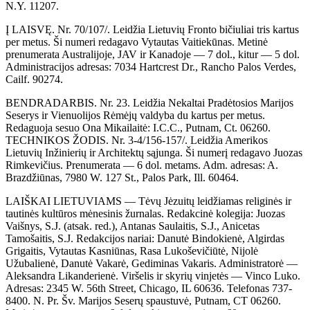
N.Y. 11207.
Į LAISVĘ. Nr. 70/107/. Leidžia Lietuvių Fronto bičiuliai tris kartus
per metus. Ši numeri redagavo Vytautas Vaitiekūnas. Metinė
prenumerata Australijoje, JAV ir Kanadoje — 7 dol., kitur — 5 dol.
Administracijos adresas: 7034 Hartcrest Dr., Rancho Palos Verdes,
Cailf. 90274.
BENDRADARBIS. Nr. 23. Leidžia Nekaltai Pradėtosios Marijos
Seserys ir Vienuolijos Rėmėjų valdyba du kartus per metus.
Redaguoja sesuo Ona Mikailaitė: I.C.C., Putnam, Ct. 06260.
TECHNIKOS ŽODIS. Nr. 3-4/156-157/. Leidžia Amerikos
Lietuvių Inžinierių ir Architektų sąjunga. Ši numerį redagavo Juozas
Rimkevičius. Prenumerata — 6 dol. metams. Adm. adresas: A.
Brazdžiūnas, 7980 W. 127 St., Palos Park, Ill. 60464.
LAIŠKAI LIETUVIAMS — Tėvų Jėzuitų leidžiamas religinės ir
tautinės kultūros mėnesinis žurnalas. Redakcinė kolegija: Juozas
Vaišnys, S.J. (atsak. red.), Antanas Saulaitis, S.J., Anicetas
Tamošaitis, S.J. Redakcijos nariai: Danutė Bindokienė, Algirdas
Grigaitis, Vytautas Kasniūnas, Rasa Lukoševičiūtė, Nijolė
Užubalienė, Danutė Vakarė, Gediminas Vakaris. Administratorė —
Aleksandra Likanderienė. Viršelis ir skyrių vinjetės — Vinco Luko.
Adresas: 2345 W. 56th Street, Chicago, IL 60636. Telefonas 737-
8400. N. Pr. Šv. Marijos Seserų spaustuvė, Putnam, CT 06260.