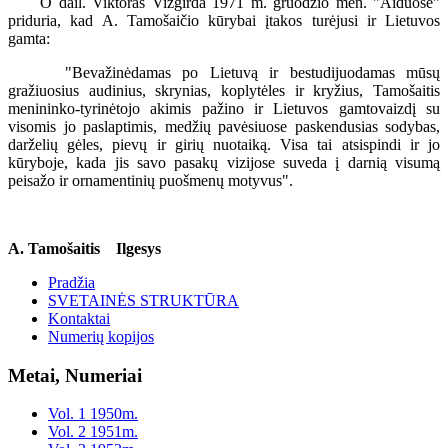
O dail. Viktoras Vizgirda 1971 m. gruodžio mėn. "Aiduose"
priduria, kad A. Tamošaičio kūrybai įtakos turėjusi ir Lietuvos
gamta:
"Bevažinėdamas po Lietuvą ir bestudijuodamas mūsų
gražiuosius audinius, skrynias, koplytėles ir kryžius, Tamošaitis
menininko-tyrinėtojo akimis pažino ir Lietuvos gamtovaizdį su
visomis jo paslaptimis, medžių pavėsiuose paskendusias sodybas,
darželių gėles, pievų ir girių nuotaiką. Visa tai atsispindi ir jo
kūryboje, kada jis savo pasakų vizijose suveda į darnią visumą
peisažo ir ornamentinių puošmenų motyvus".
A. Tamošaitis Ilgesys
Pradžia
SVETAINĖS STRUKTŪRA
Kontaktai
Numerių kopijos
Metai, Numeriai
Vol. 1 1950m.
Vol. 2 1951m.