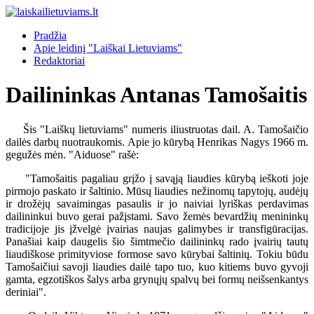
Pradžia
Apie leidinį "Laiškai Lietuviams"
Redaktoriai
Dailininkas Antanas Tamošaitis
Šis "Laiškų lietuviams" numeris iliustruotas dail. A. Tamošaičio
dailės darbų nuotraukomis. Apie jo kūrybą Henrikas Nagys 1966 m.
gegužės mėn. "Aiduose" rašė:
"Tamošaitis pagaliau grįžo į savąją liaudies kūrybą ieškoti joje
pirmojo paskato ir šaltinio. Mūsų liaudies nežinomų tapytojų, audėjų
ir drožėjų savaimingas pasaulis ir jo naiviai lyriškas perdavimas
dailininkui buvo gerai pažįstami. Savo žemės bevardžių menininkų
tradicijoje jis įžvelgė įvairias naujas galimybes ir transfigūracijas.
Panašiai kaip daugelis šio šimtmečio dailininkų rado įvairių tautų
liaudiškose primityviose formose savo kūrybai šaltinių. Tokiu būdu
Tamošaičiui savoji liaudies dailė tapo tuo, kuo kitiems buvo gyvoji
gamta, egzotiškos šalys arba grynųjų spalvų bei formų neišsenkantys
deriniai".