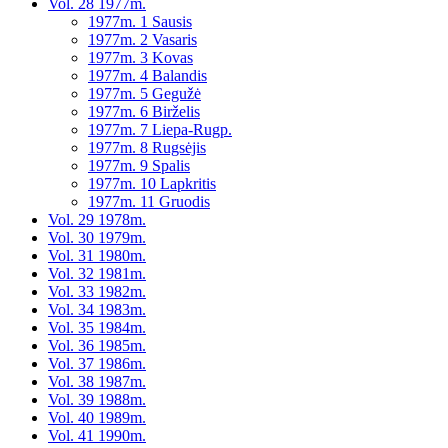
Vol. 28 1977m.
1977m. 1 Sausis
1977m. 2 Vasaris
1977m. 3 Kovas
1977m. 4 Balandis
1977m. 5 Gegužė
1977m. 6 Birželis
1977m. 7 Liepa-Rugp.
1977m. 8 Rugsėjis
1977m. 9 Spalis
1977m. 10 Lapkritis
1977m. 11 Gruodis
Vol. 29 1978m.
Vol. 30 1979m.
Vol. 31 1980m.
Vol. 32 1981m.
Vol. 33 1982m.
Vol. 34 1983m.
Vol. 35 1984m.
Vol. 36 1985m.
Vol. 37 1986m.
Vol. 38 1987m.
Vol. 39 1988m.
Vol. 40 1989m.
Vol. 41 1990m.