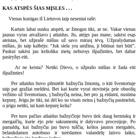
KAS ATSPĖS ŠIAS MĮSLES . . .
Vienas kunigas iš Lietuvos taip neseniai rašė:
Kartais labai sunku atspėti, ar žmogus tiki, ar ne. Vakar vienas
jaunas vyras atvažiavo į atlaidus. Jis, atėjęs pas mane, sakėsi esąs
ateistas, bet užprašė mišias už savo mirusį tėvą. Užprašydamas
mišias, jis taip kalbėjo: “Juk siela yra amžina, ji būtinai turi būti”.
Paskui sakėsi jau keliolika metų nebuvęs išpažinties, bet dabar
pasiryžęs eiti.
Ar ne keista? Netiki Dievo, o užprašo mišias ir žada eiti
išpažinties!
Per atlaidus buvo pilnutėlė bažnyčia žmonių, o kiti šventoriuje
taip pat gražiai meldėsi. Bet kai kurie vyrai stovinėja prie obuolių
vežimo už šventoriaus, į bažnyčią neina, bet pro ją eidami, nusiima
kepurę. Jeigu jie tiki, tai dėl ko su visais neina į bažnyčią pasimelsti,
o jeigu netiki, tai kam kepurę kelia?
Per tuos pačius atlaidus bažnyčioje buvo tiek daug berniukų ir
mergaičių, kurie ėjo prie sakramentų ir dalyvavo procesijoje. Po
pamaldų, kai bažnyčia jau buvo tuščia, kelios jaunos mergaitės,
belaukdamos autobuso ir turėdamos valandėlę laisvo laiko,