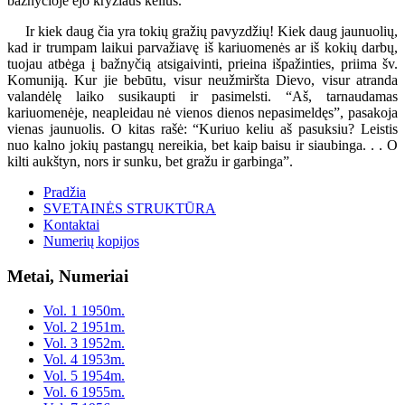
bažnyčioje ėjo kryžiaus kelius.
Ir kiek daug čia yra tokių gražių pavyzdžių! Kiek daug jaunuolių,
kad ir trumpam laikui parvažiavę iš kariuomenės ar iš kokių darbų,
tuojau atbėga į bažnyčią atsigaivinti, prieina išpažinties, priima šv.
Komuniją. Kur jie bebūtu, visur neužmiršta Dievo, visur atranda
valandėlę laiko susikaupti ir pasimelsti. “Aš, tarnaudamas
kariuomenėje, neapleidau nė vienos dienos nepasimeldęs”, pasakoja
vienas jaunuolis. O kitas rašė: “Kuriuo keliu aš pasuksiu? Leistis
nuo kalno jokių pastangų nereikia, bet kaip baisu ir siaubinga. . . O
kilti aukštyn, nors ir sunku, bet gražu ir garbinga”.
Pradžia
SVETAINĖS STRUKTŪRA
Kontaktai
Numerių kopijos
Metai, Numeriai
Vol. 1 1950m.
Vol. 2 1951m.
Vol. 3 1952m.
Vol. 4 1953m.
Vol. 5 1954m.
Vol. 6 1955m.