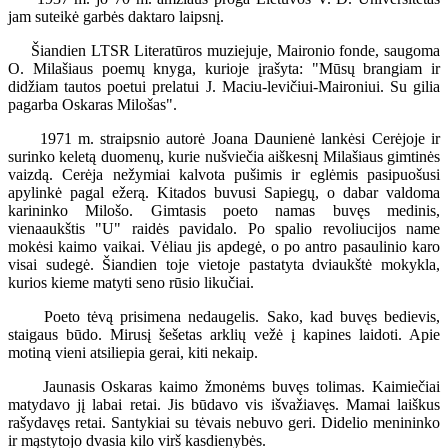
jam suteikė garbės daktaro laipsnį.
Šiandien LTSR Literatūros muziejuje, Maironio fonde, saugoma
O. Milašiaus poemų knyga, kurioje įrašyta: "Mūsų brangiam ir
didžiam tautos poetui prelatui J. Maciu-levičiui-Maironiui. Su gilia
pagarba Oskaras Milošas".
1971 m. straipsnio autorė Joana Daunienė lankėsi Cerėjoje ir
surinko keletą duomenų, kurie nušviečia aiškesnį Milašiaus gimtinės
vaizdą. Cerėja nežymiai kalvota pušimis ir eglėmis pasipuošusi
apylinkė pagal ežerą. Kitados buvusi Sapiegų, o dabar valdoma
karininko Milošo. Gimtasis poeto namas buvęs medinis,
vienaaukštis "U" raidės pavidalo. Po spalio revoliucijos name
mokėsi kaimo vaikai. Vėliau jis apdegė, o po antro pasaulinio karo
visai sudegė. Šiandien toje vietoje pastatyta dviaukštė mokykla,
kurios kieme matyti seno rūsio likučiai.
Poeto tėvą prisimena nedaugelis. Sako, kad buvęs bedievis,
staigaus būdo. Mirusį šešetas arklių vežė į kapines laidoti. Apie
motiną vieni atsiliepia gerai, kiti nekaip.
Jaunasis Oskaras kaimo žmonėms buvęs tolimas. Kaimiečiai
matydavo jį labai retai. Jis būdavo vis išvažiavęs. Mamai laiškus
rašydavęs retai. Santykiai su tėvais nebuvo geri. Didelio menininko
ir mąstytojo dvasia kilo virš kasdienybės.