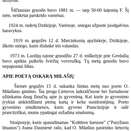
lazdynai.
Šilčiausias gruodis buvo 1881 m. — tarp 50-60 laipsnių F. Šį
mėn. netikėtai parskrido varnėnai.
1924 m. rudenį Dzūkijoje, Varėnoje, sniegas užpustė juodgalvius
baravykus.
1919 m. gegužės 12 d. Marcinkonių apylinkėje, Dzūkijoje,
iškrito sniego, kuris išsilaikė tris valandas.
1973 m. Lazdijų rajone gruodžio 27 d. miškelyje prie Gerdašių
buvo aptikta pulkelis šviežių voveruškų. Tų metų gruodis buvo
nepaprastai šiltas.
APIE POETĄ OSKARĄ MILAŠIŲ
Šiemet gegužės 15 d. sukanka šimtas metų nuo poeto O.
Milašiaus gimimo. Šia proga Lietuvos laikraščiuose bei žurnaluose
užtinkama daug žinučių apie jo gyvenimą. Kai kurie jo gyvenimo
įvykiai atskleidžiami pirmą kartą ir kelia susidomėjimą. Poeto
gyvenimo smulkmenos, kuris gyveno Prancūzijoje ir rašė
prancūziškai, mums ypatingai sužadina smalsumą.
Straipsnyje, kuris spausdinamas "Kultūros baruose" ("Paryžiaus
lituanus") Joana Daunienė rašo, kad O. Milašius pasirinko lietuvių