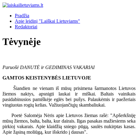
Pradžia
Apie leidinį "Laiškai Lietuviams"
Redaktoriai
Tėvynėje
Paruošė DANUTĖ ir GEDIMINAS VAKARIAI
GAMTOS KEISTENYBĖS LIETUVOJE
Šiandien ne vienam iš mūsų prisimena šarmanotos Lietuvos
žiemos naktys, apsnigti laukai ir miškai. Baltais vainikais
pasidabinusios pamiškėje eglės bei pušys. Palaukėmis ir paežeriais
vingiuotas rogių kelias. Važiuojančiųjų skambaliukai.
Poetė Salomėja Nėris apie Lietuvos žiemas rašė: "Apšerkšniję
mūsų žiemos, balta, balta, kur dairais. Ilgas pasakas mažiesiems seka
pirkioj vakarais. Apie klaidžią sniego pūgą, saulės nukirptas kasas.
Apie žąsiną moliūgą, kur išskrido į dausas".