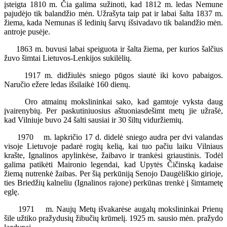
įsteigta 1810 m. Čia galima sužinoti, kad 1812 m. ledas Nemune
pajudėjo tik balandžio mėn. Užrašyta taip pat ir labai šalta 1837 m.
žiema, kada Nemunas iš ledinių šarvų išsivadavo tik balandžio mėn.
antroje pusėje.
1863 m. buvusi labai speiguota ir šalta žiema, per kurios šalčius
žuvo šimtai Lietuvos-Lenkijos sukilėlių.
1917 m. didžiulės sniego pūgos siautė iki kovo pabaigos.
Naručio ežere ledas išsilaikė 160 dienų.
Oro atmainų mokslininkai sako, kad gamtoje vyksta daug
įvairenybių. Per paskutiniuosius aštuoniasdešimt metų jie užrašė,
kad Vilniuje buvo 24 šalti sausiai ir 30 šiltų viduržiemių.
1970 m. lapkričio 17 d. didelė sniego audra per dvi valandas
visoje Lietuvoje padarė rogių kelią, kai tuo pačiu laiku Vilniaus
krašte, Ignalinos apylinkėse, žaibavo ir trankėsi griaustinis. Todėl
galima patikėti Maironio legendai, kad Upytės Čičinską kadaise
žiemą nutrenkė žaibas. Per šią perkūniją Senojo Daugėliškio girioje,
ties Briedžių kalneliu (Ignalinos rajone) perkūnas trenkė į šimtametę
eglę.
1971 m. Naujų Metų išvakarėse augalų mokslininkai Prienų
šile užtiko pražydusių žibučių krūmelį. 1925 m. sausio mėn. pražydo