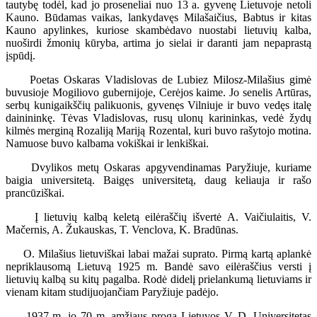
tautybę todėl, kad jo proseneliai nuo 13 a. gyvenę Lietuvoje netoli
Kauno. Būdamas vaikas, lankydavęs Milašaičius, Babtus ir kitas
Kauno apylinkes, kuriose skambėdavo nuostabi lietuvių kalba,
nuoširdi žmonių kūryba, artima jo sielai ir daranti jam nepaprastą
įspūdį.
Poetas Oskaras Vladislovas de Lubiez Milosz-Milašius gimė
buvusioje Mogiliovo gubernijoje, Cerėjos kaime. Jo senelis Artūras,
serbų kunigaikščių palikuonis, gyvenęs Vilniuje ir buvo vedęs italę
dainininkę. Tėvas Vladislovas, rusų ulonų karininkas, vedė žydų
kilmės merginą Rozaliją Mariją Rozental, kuri buvo rašytojo motina.
Namuose buvo kalbama vokiškai ir lenkiškai.
Dvylikos metų Oskaras apgyvendinamas Paryžiuje, kuriame
baigia universitetą. Baigęs universitetą, daug keliauja ir rašo
prancūziškai.
Į lietuvių kalbą keletą eilėraščių išvertė A. Vaičiulaitis, V.
Mačernis, A. Žukauskas, T. Venclova, K. Bradūnas.
O. Milašius lietuviškai labai mažai suprato. Pirmą kartą aplankė
nepriklausomą Lietuvą 1925 m. Bandė savo eilėraščius versti į
lietuvių kalbą su kitų pagalba. Rodė didelį prielankumą lietuviams ir
vienam kitam studijuojančiam Paryžiuje padėjo.
1937 m. jo 70 m. amžiaus proga Lietuvos V. D. Universitetas