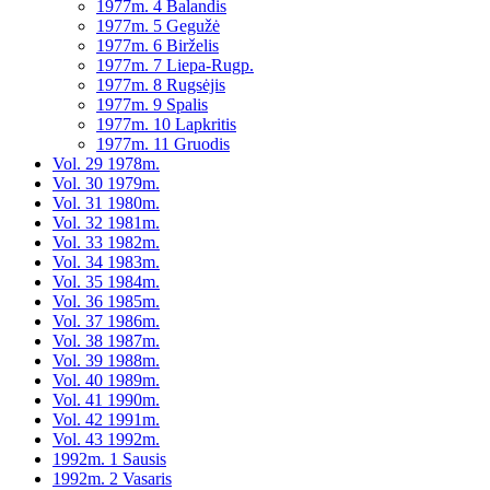
1977m. 4 Balandis
1977m. 5 Gegužė
1977m. 6 Birželis
1977m. 7 Liepa-Rugp.
1977m. 8 Rugsėjis
1977m. 9 Spalis
1977m. 10 Lapkritis
1977m. 11 Gruodis
Vol. 29 1978m.
Vol. 30 1979m.
Vol. 31 1980m.
Vol. 32 1981m.
Vol. 33 1982m.
Vol. 34 1983m.
Vol. 35 1984m.
Vol. 36 1985m.
Vol. 37 1986m.
Vol. 38 1987m.
Vol. 39 1988m.
Vol. 40 1989m.
Vol. 41 1990m.
Vol. 42 1991m.
Vol. 43 1992m.
1992m. 1 Sausis
1992m. 2 Vasaris