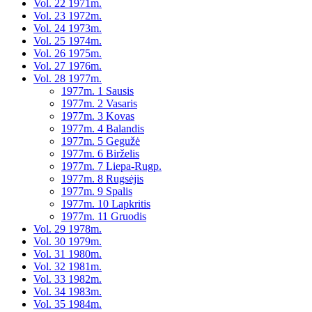
Vol. 22 1971m.
Vol. 23 1972m.
Vol. 24 1973m.
Vol. 25 1974m.
Vol. 26 1975m.
Vol. 27 1976m.
Vol. 28 1977m.
1977m. 1 Sausis
1977m. 2 Vasaris
1977m. 3 Kovas
1977m. 4 Balandis
1977m. 5 Gegužė
1977m. 6 Birželis
1977m. 7 Liepa-Rugp.
1977m. 8 Rugsėjis
1977m. 9 Spalis
1977m. 10 Lapkritis
1977m. 11 Gruodis
Vol. 29 1978m.
Vol. 30 1979m.
Vol. 31 1980m.
Vol. 32 1981m.
Vol. 33 1982m.
Vol. 34 1983m.
Vol. 35 1984m.