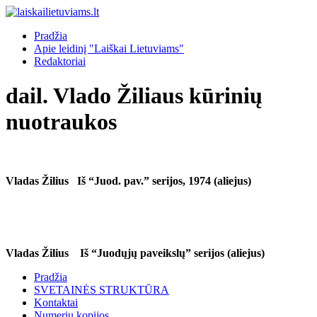
Pradžia
Apie leidinį "Laiškai Lietuviams"
Redaktoriai
dail. Vlado Žiliaus kūrinių
nuotraukos
Vladas Žilius Iš “Juod. pav.” serijos, 1974 (aliejus)
Vladas Žilius Iš “Juodųjų paveikslų” serijos (aliejus)
Pradžia
SVETAINĖS STRUKTŪRA
Kontaktai
Numerių kopijos