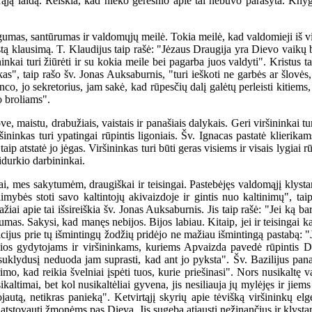
trąją laidą. Reiškia, kad nieko geresnio apie tai nebuvo parašyta. Kny
mas, santūrumas ir valdomųjų meilė. Tokia meilė, kad valdomieji iš virš
stą klausimą. T. Klaudijus taip rašė: "Jėzaus Draugija yra Dievo vaikų 
nkai turi žiūrėti ir su kokia meile bei pagarba juos valdyti". Kristus tai
kas", taip rašo šv. Jonas Auksaburnis, "turi ieškoti ne garbės ar šlovė
nco, jo sekretorius, jam sakė, kad rūpesčių dalį galėtų perleisti kitiems
o broliams".
maistu, drabužiais, vaistais ir panašiais dalykais. Geri viršininkai tur
Viršininkas turi ypatingai rūpintis ligoniais. Šv. Ignacas pastatė klieri
taip atstatė jo jėgas. Viršininkas turi būti geras visiems ir visais lygiai 
idurkio darbininkai.
, mes sakytumėm, draugiškai ir teisingai. Pastebėjęs valdomąjį klystant
ybės stoti savo kaltintojų akivaizdoje ir gintis nuo kaltinimų", taip
žiai apie tai išsireiškia šv. Jonas Auksaburnis. Jis taip rašė: "Jei ką bari
. Sakysi, kad manęs nebijos. Bijos labiau. Kitaip, jei ir teisingai kaltin
icijus prie tų išmintingų žodžių pridėjo ne mažiau išmintingą pastabą: 
 dvasios gydytojams ir viršininkams, kuriems Apvaizda pavedė rūpintis
 suklydusį neduoda jam suprasti, kad ant jo pyksta". Šv. Bazilijus pana
mo, kad reikia švelniai įspėti tuos, kurie priešinasi". Nors nusikaltę va
ltimai, bet kol nusikaltėliai gyvena, jis nesiliauja jų mylėjęs ir jiems 
autą, netikras panieką". Ketvirtąjį skyrių apie tėvišką viršininkų elg
tstovauti žmonėms pas Dievą. Jis sugeba atjausti nežinančius ir klystan