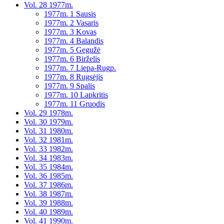
Vol. 28 1977m.
1977m. 1 Sausis
1977m. 2 Vasaris
1977m. 3 Kovas
1977m. 4 Balandis
1977m. 5 Gegužė
1977m. 6 Birželis
1977m. 7 Liepa-Rugp.
1977m. 8 Rugsėjis
1977m. 9 Spalis
1977m. 10 Lapkritis
1977m. 11 Gruodis
Vol. 29 1978m.
Vol. 30 1979m.
Vol. 31 1980m.
Vol. 32 1981m.
Vol. 33 1982m.
Vol. 34 1983m.
Vol. 35 1984m.
Vol. 36 1985m.
Vol. 37 1986m.
Vol. 38 1987m.
Vol. 39 1988m.
Vol. 40 1989m.
Vol. 41 1990m.