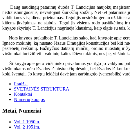
Daug naudingų patarimų duoda T. Lancicijus naujokų magistrams, kaip
nedrausminguosius, nevartojant šiurkščių žodžių. Net 69 patarimus jis
valdiniams visą dieną prieinamas. Tegul jis nesirėdo geriau už kitus sa
kitiems įkvėpimas, ne stabdis. Tegul jis visiems rodo pasitikėjimą ir
knygos skyriuje T. Lancicijus nagrinėja klausimą, kaip elgtis su tais, k
Nors knygos prakalboje T. Lancicijus sako, kad knygoje apie gero vir
Ignaco mokinių, ką nustato Jėzaus Draugijos konstitucijos bei kiti nuo
pastebėtų reiškinių. Bažnyčios daktarų minčių, ordino nuostatų ir ž
viršininkai turi žiūrėti į valdinių kaltes Dievo akimis, nes jie, viršini
Ši knyga apie gero viršininko privalumus yra ilgo jo valdymo patyrim
viršininkams nėra išvados iš abstrakčių dėsnių, bet išvados iš konkr
kokį šventąjį. Jo knygų leidėjai davė jam garbingojo (venerabilis) vardą
Pradžia
SVETAINĖS STRUKTŪRA
Kontaktai
Numerių kopijos
Metai, Numeriai
Vol. 1 1950m.
Vol. 2 1951m.