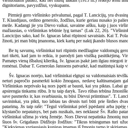
vienuoliams patiko, kad net mūsų laikais (1913 m.) reikėjo leisti an
dignitoriams, pavyzdžiui, vyskupams.
Pirmieji gero viršininko privalumai, pagal T. Lancicijų, yra dvasingu
T. Klaudijaus, ordino generolo, žodžius, kurie geriau nusako jo palie
meile. Kadangi jie yra Dievo vaikai, savaime aišku, kaip į juos viršini
mažiausias, o viršininkas tebūnie lyg tarnas" (Luk 22, 26). "Viršinin
Lancicijus sako, kad šv. Ignacas labai rūpinosi savaisiais. Kai T. Pola
žinoti, jei man būtų įmanoma, kiek kartų per naktį įkando blusos man
Be tų savumų, viršininkai turi rūpintis medžiagine valdomųjų gerove, 
turi tikėti, kad jam to reikia, ir parodyti jam visišką pasitikėjimą. 
Pamatęs vieną išbalusį klieriką, šv. Ignacas įsakė jam ilgiau miegoti ir 
romėnai. Dabar T. Generolas Janssens patvarkė, kad maitintųsi kaip v
Šv. Ignacas norėjo, kad viršininkai elgtųsi su valdomaisiais tėviškai
neturi papročio pasmerkti kokio žmogaus, nedavę kaltinamajam galim
Viršininkas neprivalo ką nors įspėti ar bausti, kai yra piktas. Labai gra
apsirengia tinkamu rūbu. Ir tu taip daryk. Tavo rūbas tebūna žmoniškumas
save pasmerks ir, kas svarbiausia, tu būsi Dievui priimtinas". T. Lanc
savininkai, yra pikti, tuo labiau tas dėsnis turi būti prie širdies
patarimą. Jis taip rašė: "Tegul viršininkai prieš įspėdami arba įspėję
klystančio nepataisys, bet pats nusikals, nes neklausė Šv. Rašto patari
viršininkai užima jo vietą žemėje. Nors Dievui nepatinka žmonių nusika
šiuos šv. Grigaliaus Didžiojo žodžius: "Tikras teisingumas turi užuoj
"Kiekvienas vyriausiasis kunigas imamas iš žmonių tarpo ir skiriamas a