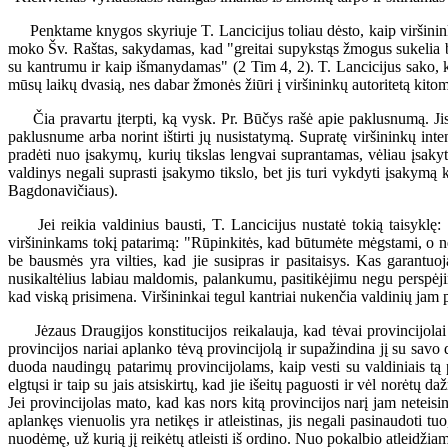
Penktame knygos skyriuje T. Lancicijus toliau dėsto, kaip viršininkai 
moko Šv. Raštas, sakydamas, kad "greitai supykstąs žmogus sukelia bar
su kantrumu ir kaip išmanydamas" (2 Tim 4, 2). T. Lancicijus sako,
mūsų laikų dvasią, nes dabar žmonės žiūri į viršininkų autoritetą kitomi
Čia pravartu įterpti, ką vysk. Pr. Būčys rašė apie paklusnumą. Jis t
paklusnume arba norint ištirti jų nusistatymą. Supratę viršininkų inten
pradėti nuo įsakymų, kurių tikslas lengvai suprantamas, vėliau įsakyt
valdinys negali suprasti įsakymo tikslo, bet jis turi vykdyti įsak
Bagdonavičiaus).
Jei reikia valdinius bausti, T. Lancicijus nustatė tokią taisyklę: "T
viršininkams tokį patarimą: "Rūpinkitės, kad būtumėte mėgstami, o ne bi
be bausmės yra vilties, kad jie susipras ir pasitaisys. Kas garantu
nusikaltėlius labiau maldomis, palankumu, pasitikėjimu negu perspėjim
kad viską prisimena. Viršininkai tegul kantriai nukenčia valdinių jam p
Jėzaus Draugijos konstitucijos reikalauja, kad tėvai provincijolai 
provincijos nariai aplanko tėvą provincijolą ir supažindina jį su savo
duoda naudingų patarimų provincijolams, kaip vesti su valdiniais tą p
elgtųsi ir taip su jais atsiskirtų, kad jie išeitų paguosti ir vėl norėtų
Jei provincijolas mato, kad kas nors kitą provincijos narį jam neteisi
aplankęs vienuolis yra netikęs ir atleistinas, jis negali pasinaudoti tu
nuodėmę, už kurią jį reikėtų atleisti iš ordino. Nuo pokalbio atleidžiam