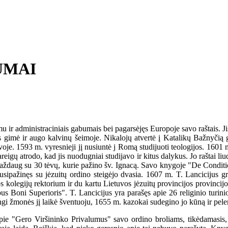
UMAI
u ir administraciniais gabumais bei pagarsėjęs Europoje savo raštais. 
s gimė ir augo kalvinų šeimoje. Nikalojų atvertė į Katalikų Bažnyčią 
oje. 1593 m. vyresnieji jį nusiuntė j Romą studijuoti teologijos. 1601
reigų atrodo, kad jis nuodugniai studijavo ir kitus dalykus. Jo raštai li
r maždaug su 30 tėvų, kurie pažino šv. Ignacą. Savo knygoje "De Conditi
sipažinęs su jėzuitų ordino steigėjo dvasia. 1607 m. T. Lancicijus grį
s kolegijų rektorium ir du kartu Lietuvos jėzuitų provincijos provincij
Boni Superioris". T. Lancicijus yra parašęs apie 26 religinio turinio 
gi žmonės jį laikė šventuoju, 1655 m. kazokai sudegino jo kūną ir pel
 "Gero Viršininko Privalumus" savo ordino broliams, tikėdamasis, kad