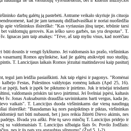
ga naudinga ne tik vienuolijų vyresniesiems, bet ir kitiems Bažnyčios
ininko darbų galėtų ją pastebėti. Antrame veikalo skyriuje jis cituoja
bendruomenė, kad jie jam tarnautų didžiadvasiškai ir noriai nuoširdžia
p apie viršininkus išsireiškė: "Kas vyriausias jūsų tarpe, tebūnie tarsi
s, bet valdomųjų gerovės. Kas ieško savo garbės, tas yra despotas". T.
, šv. Ignacas jam taip atsakęs: "Tėve, aš taip myliu visus, kad norėčiau
i būti dosnūs ir vengti šykštumo. Jei valdomasis ko prašo, viršininkas
kams vasarnamį Romos apylinkėse, kad jie galėtų atsikvėpti nuo studijų.
rūpintis. T. Lancicijaus laikais Romos jėzuitai maitindavosi kaip pasiturį
, tegul jam leidžia pasiaiškinti. Juk taip elgėsi ir pagonys. "Romėnai
 kalbėjo Festas, Palestinos valdytojas romėnų laikais (Apd 25, 16).
 ar įspėji, bark ir įspėk be piktumo ir įnirtimo. Juk ir teisėjai teisdami
si, valdomasis priskirs tai tavo įnirtimui. Jei švelniai įspėsi, kaltasis
"Jei šv. Jonas Auksaburnis draudžia savininkams barti vergus, kada jie,
 Dievo vaikais". T. Lancicijus duoda viršininkams dar vieną naudingą
šiai išsireiškė: "Bausdamas ką nors pasipiktinęs ir piktas, viršininkas
ldomieji turi būti nubausti, bet į juos reikia žiūrėti Dievo akimis, nes
padėjęs. Išvada yra aiški. Prie tų savo minčių T. Lancicijus pridėjo ir
esį su valdomaisiais T. Lancicijus užbaigia šiais šv. Povilo žodžiais:
čius, nes ir jis pats yra apgaubtas silpnumo" (Žyd 5, 1-2).