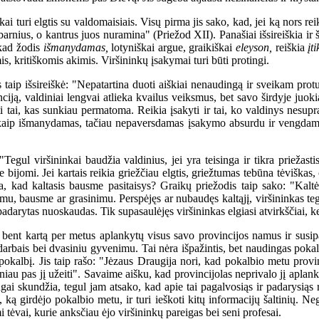
turi elgtis su valdomaisiais. Visų pirma jis sako, kad, jei ką nors reikė
nius, o kantrus juos nuramina" (Priežod XII). Panašiai išsireiškia ir š
 kad žodis
išmanydamas,
lotyniškai argue, graikiškai
eleyson,
reiškia
įt
s, kritiškomis akimis. Viršininkų įsakymai turi būti protingi.
aip išsireiškė: "Nepatartina duoti aiškiai nenaudingą ir sveikam prot
ciją, valdiniai lengvai atlieka kvailus veiksmus, bet savo širdyje juokia
i tai, kas sunkiau permatoma. Reikia įsakyti ir tai, ko valdinys nesupra
ymą kaip išmanydamas, tačiau nepaversdamas įsakymo absurdu ir vengda
egul viršininkai baudžia valdinius, jei yra teisinga ir tikra priežast
jomi. Jei kartais reikia griežčiau elgtis, griežtumas tebūna tėviškas, o
oja, kad kaltasis bausme pasitaisys? Graikų priežodis taip sako: "Ka
u, bausme ar grasinimu. Perspėjęs ar nubaudęs kaltąjį, viršininkas tegu
adarytas nuoskaudas. Tik supasaulėjęs viršininkas elgiasi atvirkščiai, ke
bent kartą per metus aplankytų visus savo provincijos namus ir susip
 darbais bei dvasiniu gyvenimu. Tai nėra išpažintis, bet naudingas poka
okalbį. Jis taip rašo: "Jėzaus Draugija nori, kad pokalbio metu provinci
 dažniau pas jį užeiti". Savaime aišku, kad provincijolas neprivalo jį aplan
ngai skundžia, tegul jam atsako, kad apie tai pagalvosiąs ir padarysiąs 
o, ką girdėjo pokalbio metu, ir turi ieškoti kitų informacijų šaltinių. Neg
i tėvai, kurie anksčiau ėjo viršininkų pareigas bei seni profesai.