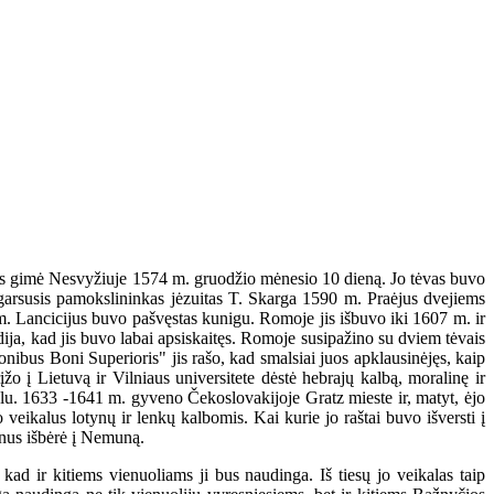
Jis gimė Nesvyžiuje 1574 m. gruodžio mėnesio 10 dieną. Jo tėvas buvo
garsusis pamokslininkas jėzuitas T. Skarga 1590 m. Praėjus dvejiems
 m. Lancicijus buvo pašvęstas kunigu. Romoje jis išbuvo iki 1607 m. ir
udija, kad jis buvo labai apsiskaitęs. Romoje susipažino su dviem tėvais
onibus Boni Superioris" jis rašo, kad smalsiai juos apklausinėjęs, kaip
žo į Lietuvą ir Vilniaus universitete dėstė hebrajų kalbą, moralinę ir
olu. 1633 -1641 m. gyveno Čekoslovakijoje Gratz mieste ir, matyt, ėjo
veikalus lotynų ir lenkų kalbomis. Kai kurie jo raštai buvo išversti į
enus išbėrė į Nemuną.
 ir kitiems vienuoliams ji bus naudinga. Iš tiesų jo veikalas taip