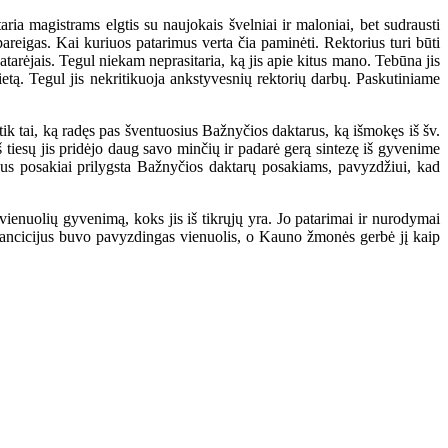
a magistrams elgtis su naujokais švelniai ir maloniai, bet sudrausti
areigas. Kai kuriuos patarimus verta čia paminėti. Rektorius turi būti
atarėjais. Tegul niekam neprasitaria, ką jis apie kitus mano. Tebūna jis
ietą. Tegul jis nekritikuoja ankstyvesnių rektorių darbų. Paskutiniame
k tai, ką radęs pas šventuosius Bažnyčios daktarus, ką išmokęs iš šv.
š tiesų jis pridėjo daug savo minčių ir padarė gerą sintezę iš gyvenime
jaus posakiai prilygsta Bažnyčios daktarų posakiams, pavyzdžiui, kad
ienuolių gyvenimą, koks jis iš tikrųjų yra. Jo patarimai ir nurodymai
. Lancicijus buvo pavyzdingas vienuolis, o Kauno žmonės gerbė jį kaip