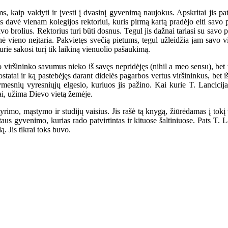
 valdyti ir įvesti į dvasinį gyvenimą naujokus. Apskritai jis patari
 davė vienam kolegijos rektoriui, kuris pirmą kartą pradėjo eiti savo p
vo brolius. Rektorius turi būti dosnus. Tegul jis dažnai tariasi su savo p
 nė vieno neįtaria. Pakvietęs svečią pietums, tegul užleidžia jam savo v
urie sakosi turį tik laikiną vienuolio pašaukimą.
šininko savumus nieko iš savęs nepridėjęs (nihil a meo sensu), bet ti
statai ir ką pastebėjęs darant didelės pagarbos vertus viršininkus, bet i
ymesnių vyresniųjų elgesio, kuriuos jis pažino. Kai kurie T. Lancici
nkai, užima Dievo vietą žemėje.
o, mąstymo ir studijų vaisius. Jis rašė tą knygą, žiūrėdamas į tokį v
etaus gyvenimo, kurias rado patvirtintas ir kituose šaltiniuose. Pats T
. Jis tikrai toks buvo.