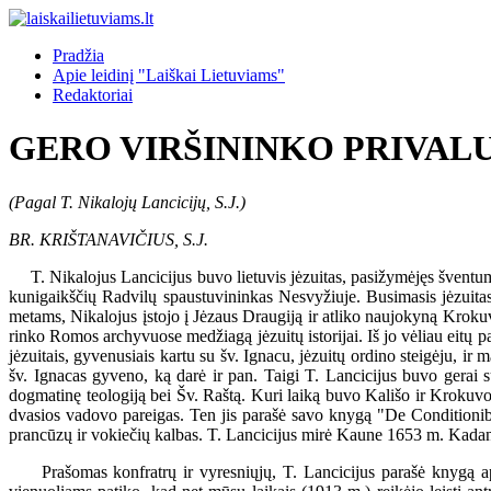
Pradžia
Apie leidinį "Laiškai Lietuviams"
Redaktoriai
GERO VIRŠININKO PRIVAL
(Pagal T. Nikalojų Lancicijų, S.J.)
BR. KRIŠTANAVIČIUS, S.J.
T. Nikalojus Lancicijus buvo lietuvis jėzuitas, pasižymėjęs šventum
kunigaikščių Radvilų spaustuvininkas Nesvyžiuje. Busimasis jėzuita
metams, Nikalojus įstojo į Jėzaus Draugiją ir atliko naujokyną Krokuv
rinko Romos archyvuose medžiagą jėzuitų istorijai. Iš jo vėliau eitų pa
jėzuitais, gyvenusiais kartu su šv. Ignacu, jėzuitų ordino steigėju, i
šv. Ignacas gyveno, ką darė ir pan. Taigi T. Lancicijus buvo gerai su
dogmatinę teologiją bei Šv. Raštą. Kuri laiką buvo Kališo ir Krokuvo
dvasios vadovo pareigas. Ten jis parašė savo knygą "De Conditionibus 
prancūzų ir vokiečių kalbas. T. Lancicijus mirė Kaune 1653 m. Kadan
Prašomas konfratrų ir vyresniųjų, T. Lancicijus parašė knygą apie