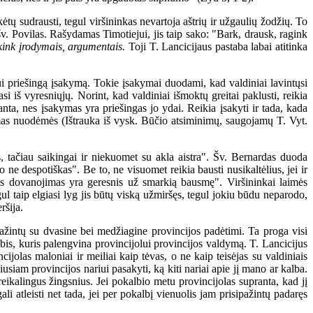
tų sudrausti, tegul viršininkas nevartoja aštrių ir užgaulių žodžių. To
v. Povilas. Rašydamas Timotiejui, jis taip sako: "Bark, drausk, ragink
ikink įrodymais, argumentais.
Toji T. Lancicijaus pastaba labai atitinka
ui priešingą įsakymą. Tokie įsakymai duodami, kad valdiniai lavintųsi
si iš vyresniųjų. Norint, kad valdiniai išmoktų greitai paklusti, reikia
nta, nes įsakymas yra priešingas jo ydai. Reikia įsakyti ir tada, kada
mas nuodėmės (Ištrauka iš vysk. Būčio atsiminimų, saugojamų T. Vyt.
is, tačiau saikingai ir niekuomet su akla aistra". Šv. Bernardas duoda
 ne despotiškas". Be to, ne visuomet reikia bausti nusikaltėlius, jei ir
ltės dovanojimas yra geresnis už smarkią bausmę". Viršininkai laimės
l taip elgiasi lyg jis būtų viską užmiršęs, tegul jokiu būdu neparodo,
ršija.
ažintų su dvasine bei medžiagine provincijos padėtimi. Ta proga visi
lbis, kuris palengvina provincijolui provincijos valdymą. T. Lancicijus
jolas maloniai ir meiliai kaip tėvas, o ne kaip teisėjas su valdiniais
kiusiam provincijos nariui pasakyti, ką kiti nariai apie jį mano ar kalba.
reikalingus žingsnius. Jei pokalbio metu provincijolas supranta, kad jį
ali atleisti net tada, jei per pokalbį vienuolis jam prisipažintų padaręs