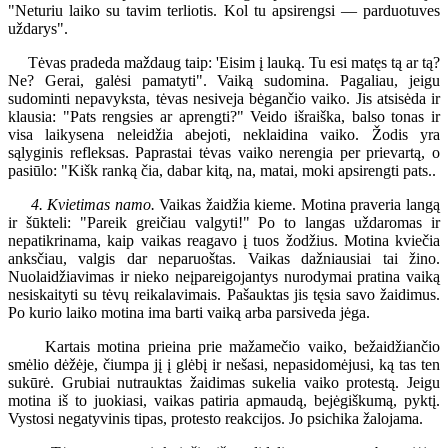
"Neturiu laiko su tavim terliotis. Kol tu apsirengsi — parduotuves
uždarys".
Tėvas pradeda maždaug taip: 'Eisim į lauką. Tu esi matęs tą ar tą?
Ne? Gerai, galėsi pamatyti". Vaiką sudomina. Pagaliau, jeigu
sudominti nepavyksta, tėvas nesiveja bėgančio vaiko. Jis atsisėda ir
klausia: "Pats rengsies ar aprengti?" Veido išraiška, balso tonas ir
visa laikysena neleidžia abejoti, neklaidina vaiko. Žodis yra
sąlyginis refleksas. Paprastai tėvas vaiko nerengia per prievartą, o
pasiūlo: "Kišk ranką čia, dabar kitą, na, matai, moki apsirengti pats..
4. Kvietimas namo.
Vaikas žaidžia kieme. Motina praveria langą
ir šūkteli: "Pareik greičiau valgyti!" Po to langas uždaromas ir
nepatikrinama, kaip vaikas reagavo į tuos žodžius. Motina kviečia
anksčiau, valgis dar neparuoštas. Vaikas dažniausiai tai žino.
Nuolaidžiavimas ir nieko neįpareigojantys nurodymai pratina vaiką
nesiskaityti su tėvų reikalavimais. Pašauktas jis tęsia savo žaidimus.
Po kurio laiko motina ima barti vaiką arba parsiveda jėga.
Kartais motina prieina prie mažamečio vaiko, bežaidžiančio
smėlio dėžėje, čiumpa jį į glėbį ir nešasi, nepasidomėjusi, ką tas ten
sukūrė. Grubiai nutrauktas žaidimas sukelia vaiko protestą. Jeigu
motina iš to juokiasi, vaikas patiria apmaudą, bejėgiškumą, pyktį.
Vystosi negatyvinis tipas, protesto reakcijos. Jo psichika žalojama.