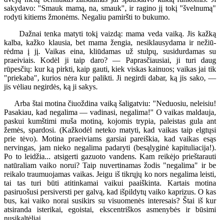
sakydavo: "Smauk mamą, na, smauk", ir ragino jį tokį "švelnumą"
rodyti kitiems žmonėms. Negaliu pamiršti to bukumo.
Dažnai tenka matyti tokį vaizdą: mama veda vaiką. Jis kažką
kalba, kažko klausia, bet mama žengia, nesiklausydama ir nežiū-
rėdma į jį. Vaikas eina, kliūdamas už stulpų, susidurdamas su
praeiviais. Kodėl ji taip daro? — Paprasčiausiai, ji turi daug
rūpesčių: kur ką pirkti, kaip gauti, kiek viskas kainuos; vaikas jai tik
"priekaba", kurios nėra kur palikti. Ji negirdi dabar, ką jis sako, —
jis vėliau negirdės, ką ji sakys.
Arba štai motina čiuoždina vaiką šaligatviu: "Neduosiu, neleisiu!
Pasakiau, kad negalima — vadinasi, negalima!" O vaikas maldauja,
paskui kumštimi muša motiną, kojomis trypia, paleistas gula ant
žemės, spardosi. (Kažkodėl neteko matyti, kad vaikas taip elgtųsi
prie tėvo). Motina praeiviams garsiai pareiškia, kad vaikas esąs
nervingas, jam nieko negalima padaryti (besąlyginė kapituliacija!).
Po to leidžia... atsigerti gazuoto vandens. Kam reikėjo prieštarauti
natūraliam vaiko norui? Taip nuvertinamas žodis "negalima" ir be
reikalo traumuojamas vaikas. Jeigu iš tikrųjų ko nors negalima leisti,
tai tas turi būti atitinkamai vaikui paaiškinta. Kartais motina
pasiruošusi persiversti per galvą, kad išpildytų vaiko kaprizus. O kas
bus, kai vaiko norai susikirs su visuomenės interesais? Štai iš kur
atsiranda isterikai, egoistai, ekscentriškos asmenybės ir būsimi
nusikaltėliai.