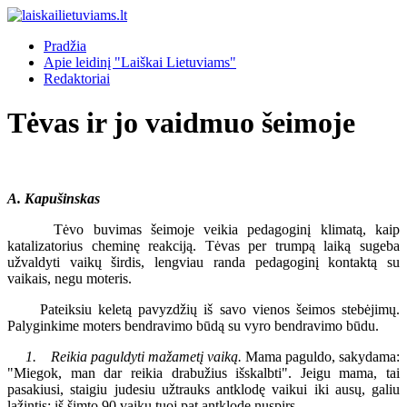
Pradžia
Apie leidinį "Laiškai Lietuviams"
Redaktoriai
Tėvas ir jo vaidmuo šeimoje
A. Kapušinskas
Tėvo buvimas šeimoje veikia pedagoginį klimatą, kaip
katalizatorius cheminę reakciją. Tėvas per trumpą laiką sugeba
užvaldyti vaikų širdis, lengviau randa pedagoginį kontaktą su
vaikais, negu moteris.
Pateiksiu keletą pavyzdžių iš savo vienos šeimos stebėjimų.
Palyginkime moters bendravimo būdą su vyro bendravimo būdu.
1. Reikia paguldyti mažametį vaiką.
Mama paguldo, sakydama:
"Miegok, man dar reikia drabužius išskalbti". Jeigu mama, tai
pasakiusi, staigiu judesiu užtrauks antklodę vaikui iki ausų, galiu
lažintis: iš šimto 90 vaikų tuoj pat antklodę nuspirs.