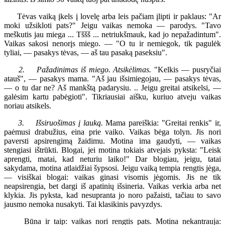
Tėvas vaiką įkels į lovelę arba leis pačiam įlipti ir paklaus: "Ar
moki užsikloti pats?" Jeigu vaikas nemoka — parodys. "Tavo
meškutis jau miega ... Tššš ... netriukšmauk, kad jo nepažadintum".
Vaikas sakosi nenorįs miego. — "O tu ir nemiegok, tik pagulėk
tyliai, — pasakys tėvas, — aš tau pasaką paseksiu".
2. Pažadinimas iš miego. Atsikėlimas.
"Kelkis — pusryčiai
atauš", — pasakys mama. "Aš jau išsimiegojau, — pasakys tėvas,
— o tu dar ne? Aš mankštą padarysiu. .. Jeigu greitai atsikelsi, —
galėsim kartu pabėgioti". Tikriausiai aišku, kuriuo atveju vaikas
noriau atsikels.
3. Išsiruošimas į lauką.
Mama pareiškia: "Greitai renkis" ir,
paėmusi drabužius, eina prie vaiko. Vaikas bėga tolyn. Jis nori
paversti apsirengimą žaidimu. Motina ima gaudyti, — vaikas
stengiasi ištrūkti. Blogai, jei motina tokiais atvejais pyksta: "Leisk
aprengti, matai, kad neturiu laiko!" Dar blogiau, jeigu, tatai
sakydama, motina atlaidžiai šypsosi. Jeigu vaiką tempia rengtis jėga,
— visiškai blogai: vaikas ginasi visomis jėgomis. Jis ne tik
neapsirengia, bet dargi iš apatinių išsineria. Vaikas verkia arba net
klykia. Jis pyksta, kad nesupranta jo noro pažaisti, tačiau to savo
jausmo nemoka nusakyti. Tai klasikinis pavyzdys.
Būna ir taip: vaikas nori rengtis pats. Motina nekantrauja: