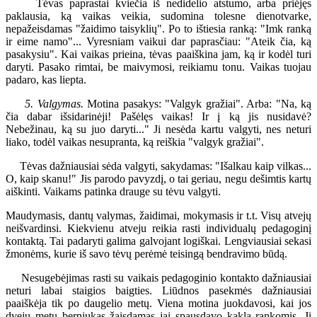
Tėvas paprastai kviečia iš nedidelio atstumo, arba priėjęs
paklausia, ką vaikas veikia, sudomina tolesne dienotvarke,
nepažeisdamas "žaidimo taisyklių". Po to ištiesia ranką: "Imk ranką
ir eime namo"... Vyresniam vaikui dar paprasčiau: "Ateik čia, ką
pasakysiu". Kai vaikas prieina, tėvas paaiškina jam, ką ir kodėl turi
daryti. Pasako rimtai, be maivymosi, reikiamu tonu. Vaikas tuojau
padaro, kas liepta.
5. Valgymas.
Motina pasakys: "Valgyk gražiai". Arba: "Na, ką
čia dabar išsidarinėji! Pašėlęs vaikas! Ir į ką jis nusidavė?
Nebežinau, ką su juo daryti..." Ji nesėda kartu valgyti, nes neturi
liako, todėl vaikas nesupranta, ką reiškia "valgyk gražiai".
Tėvas dažniausiai sėda valgyti, sakydamas: "Išalkau kaip vilkas...
O, kaip skanu!" Jis parodo pavyzdį, o tai geriau, negu dešimtis kartų
aiškinti. Vaikams patinka drauge su tėvu valgyti.
Maudymasis, dantų valymas, žaidimai, mokymasis ir t.t. Visų atvejų
neišvardinsi. Kiekvienu atveju reikia rasti individualų pedagoginį
kontaktą. Tai padaryti galima galvojant logiškai. Lengviausiai sekasi
žmonėms, kurie iš savo tėvų perėmė teisingą bendravimo būdą.
Nesugebėjimas rasti su vaikais pedagoginio kontakto dažniausiai
neturi labai staigios baigties. Liūdnos pasekmės dažniausiai
paaiškėja tik po daugelio metų. Viena motina juokdavosi, kai jos
dvejų metų berniukas žaisdamas jai spausdavo kaklą rankomis. Ji