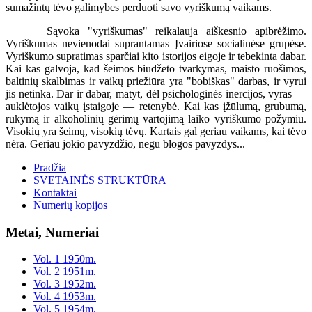
sumažintų tėvo galimybes perduoti savo vyriškumą vaikams.
Sąvoka "vyriškumas" reikalauja aiškesnio apibrėžimo.
Vyriškumas nevienodai suprantamas Įvairiose socialinėse grupėse.
Vyriškumo supratimas sparčiai kito istorijos eigoje ir tebekinta dabar.
Kai kas galvoja, kad šeimos biudžeto tvarkymas, maisto ruošimos,
baltinių skalbimas ir vaikų priežiūra yra "bobiškas" darbas, ir vyrui
jis netinka. Dar ir dabar, matyt, dėl psichologinės inercijos, vyras —
auklėtojos vaikų įstaigoje — retenybė. Kai kas įžūlumą, grubumą,
rūkymą ir alkoholinių gėrimų vartojimą laiko vyriškumo požymiu.
Visokių yra šeimų, visokių tėvų. Kartais gal geriau vaikams, kai tėvo
nėra. Geriau jokio pavyzdžio, negu blogos pavyzdys...
Pradžia
SVETAINĖS STRUKTŪRA
Kontaktai
Numerių kopijos
Metai, Numeriai
Vol. 1 1950m.
Vol. 2 1951m.
Vol. 3 1952m.
Vol. 4 1953m.
Vol. 5 1954m.