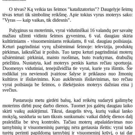
O tėvas? Ką veikia tas šeimos "katalizatorius"? Daugelyje šeimų
tėvas teturi tik simbolinę reikšmę. Apie tokius vyrus moterys sako:
"Vyras — kaip vaikas, tik didesnis".
Palyginus su moterimis, vyrai vidutiniškai 16 valandų per savaitę
mažiau užimti vidiniu šeimos gyvenimu, 6 val. daugiau skiria
kultūriniams - visuomeniniams reikalams, 8 val. daugiau poilsiauja.
Keturi pagrindiniai vyrų užsiėmimai šeimoje: televizija, produktų
pirkimas, laikraščiai ir poilsis. Tuo tarpu keturi pagrindiniai moterų
užsiėmimai: pirkiniai, maisto ruošimas, buto tvarkymas, drabužių
priežiūra. Nustatyta, kad moterys penkis kartus rečiau sportuoja.
Duomenys vidutiniai, teneįsižeidžia tie vyrai, kurie yra išimtis. Šie
rodikliai yra nevienodi įvairiose šalyse ir priklauso nuo žmonių
kultūros ir išsilavinimo. Kuo aukštesnis išsilavinimas, tuo rečiau
vyrai poilsiauja be šeimos, o ištekėjusios moterys dažniau eina j
svečius.
Pastaruoju metu girdėti balsų, kad reikėtų sudaryti galimybę
moterims dirbti pusę darbo dienos. Tuomet jos galėtų daugiau laiko
skirti vaikų auklėjimui. Tikrai, daugelis tėvų, kurių vaikai lanko
mokylą, susiduria su tam tikrais sunkumais: vaikai didelę dienos dalį
praleidžia be tėvų kontrolės. Tačiau moterų atpalaidavimas nuo
tarnybinių ir visuomeninių pareigų nėra geriausia išeitis: vyrai tada
turėtų perimti papildomą tarnybinį ir visuomeninį krūvį, o tai dar